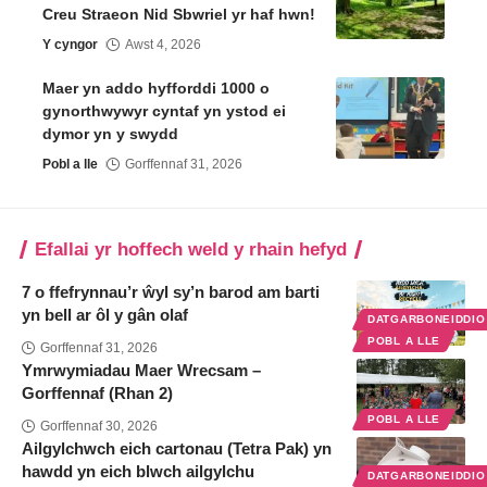
Creu Straeon Nid Sbwriel yr haf hwn!
Y cyngor
Awst 4, 2026
Maer yn addo hyfforddi 1000 o
gynorthwywyr cyntaf yn ystod ei
dymor yn y swydd
Pobl a lle
Gorffennaf 31, 2026
Efallai yr hoffech weld y rhain hefyd
7 o ffefrynnau’r ŵyl sy’n barod am barti
yn bell ar ôl y gân olaf
DATGARBONEIDDI
POBL A LLE
Gorffennaf 31, 2026
Ymrwymiadau Maer Wrecsam –
Gorffennaf (Rhan 2)
POBL A LLE
Gorffennaf 30, 2026
Ailgylchwch eich cartonau (Tetra Pak) yn
hawdd yn eich blwch ailgylchu
DATGARBONEIDDI