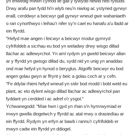
yn enwedig mewn cyfnod lle gall y tywydd newid heb rybudd.
Drwy arafu pan fydd hi’n wlyb neu’n niwlog ac ystyried gyrwyr
eraill, cerddwyr a beicwyr gall gyrwyr wneud gwir wahaniaeth
o ran cynorthwyo i leihau’r nifer sy’n cael eu hanafu a’u lladd ar
ein ffyrdd.
“Hefyd mae angen i feicwyr a beicwyr modur gymryd
cyfrifoldeb a sicrhau eu bod yn weladwy drwy wisgo dillad
llachar ac adlewyrchol. Yn aml rydym yn gweld beicwyr allan
ar y ffyrdd yn gwisgo dillad du, sydd nid yn unig yn anaddas
ond mae hefyd yn hynod o beryglus. Atgoffir beicwyr eu bod
angen golau gwyn ar ffrynt y beic a golau coch ar y cefn.
“Fe ddylai rhieni hefyd wneud yn siŵr bod modd i bobl weld eu
plant, ac eto dylent wisgo dillad llachar ac adlewyrchol pan
fyddant yn cerdded i ac adref o’r ysgol.”
Ychwanegodd: “Mae hwn i gyd yn rhan o’n hymrwymiad er
mwyn gwella diogelwch y ffyrdd ac atal mwy o drasiedïau ar
ein ffyrdd. Rydym yn erfyn ar bawb i rannu’r cyfrifoldeb er
mwyn cadw ein ffyrdd yn ddiogel.