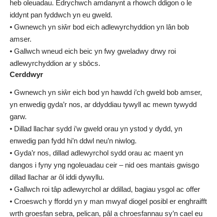
heb oleuadau. Edrychwch amdanynt a rhowch ddigon o le
iddynt pan fyddwch yn eu gweld.
• Gwnewch yn siŵr bod eich adlewyrchyddion yn lân bob
amser.
• Gallwch wneud eich beic yn fwy gweladwy drwy roi
adlewyrchyddion ar y sbôcs.
Cerddwyr
• Gwnewch yn siŵr eich bod yn hawdd i’ch gweld bob amser,
yn enwedig gyda’r nos, ar ddyddiau tywyll ac mewn tywydd
garw.
• Dillad llachar sydd i’w gweld orau yn ystod y dydd, yn
enwedig pan fydd hi’n ddwl neu’n niwlog.
• Gyda’r nos, dillad adlewyrchol sydd orau ac maent yn
dangos i fyny yng ngoleuadau ceir – nid oes mantais gwisgo
dillad llachar ar ôl iddi dywyllu.
• Gallwch roi tâp adlewyrchol ar ddillad, bagiau ysgol ac offer
• Croeswch y ffordd yn y man mwyaf diogel posibl er enghraifft
wrth groesfan sebra, pelican, pâl a chroesfannau sy’n cael eu