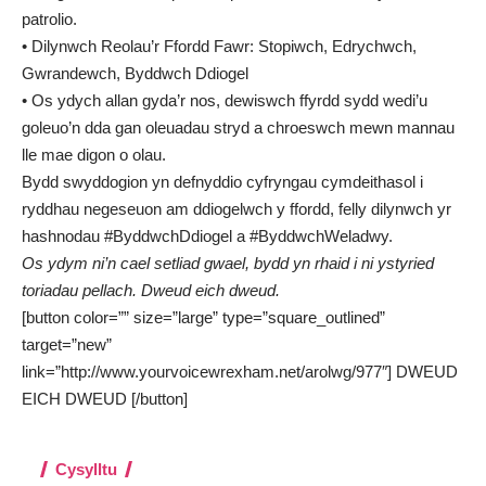
patrolio.
• Dilynwch Reolau’r Ffordd Fawr: Stopiwch, Edrychwch,
Gwrandewch, Byddwch Ddiogel
• Os ydych allan gyda’r nos, dewiswch ffyrdd sydd wedi’u
goleuo’n dda gan oleuadau stryd a chroeswch mewn mannau
lle mae digon o olau.
Bydd swyddogion yn defnyddio cyfryngau cymdeithasol i
ryddhau negeseuon am ddiogelwch y ffordd, felly dilynwch yr
hashnodau #ByddwchDdiogel a #ByddwchWeladwy.
Os ydym ni’n cael setliad gwael, bydd yn rhaid i ni ystyried
toriadau pellach.
Dweud eich dweud.
[button color=”” size=”large” type=”square_outlined”
target=”new”
link=”http://www.yourvoicewrexham.net/arolwg/977″] DWEUD
EICH DWEUD [/button]
Cysylltu