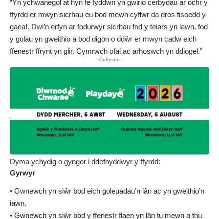
“Yn ychwanegol at hyn fe fyddwn yn gwirio cerbydau ar ochr y
ffyrdd er mwyn sicrhau eu bod mewn cyflwr da dros fisoedd y
gaeaf. Dwi’n erfyn ar fodurwyr sicrhau fod y teiars yn iawn, fod
y golau yn gweithio a bod digon o ddŵr er mwyn cadw eich
ffenestr ffrynt yn glir. Cymrwch ofal ac arhoswch yn ddiogel.”
- Cofrestru -
Dyma ychydig o gyngor i ddefnyddwyr y ffyrdd:
Gyrwyr
• Gwnewch yn siŵr bod eich goleuadau’n lân ac yn gweithio’n
iawn.
• Gwnewch yn siŵr bod y ffenestr flaen yn lân tu mewn a thu