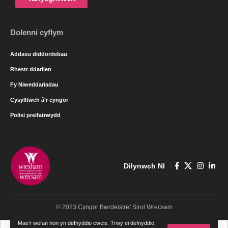
Dolenni cyflym
Addasu diddordebau
Rhestr ddarllen
Fy Niweddariadau
Cysylltwch â’r cyngor
Polisi preifatrwydd
Dilynwch NI
© 2023 Cyngor Bwrdeistref Sirol Wrecsam
Mae’r wefan hon yn defnyddio cwcis. Trwy ei defnyddio,