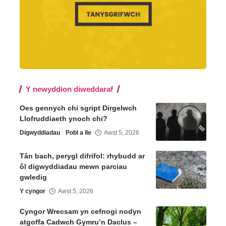
Y newyddion diweddaraf
Oes gennych chi sgript Dirgelwch
Llofruddiaeth ynoch chi?
Digwyddiadau
Pobl a lle
Awst 5, 2026
Tân bach, perygl difrifol: rhybudd ar
ôl digwyddiadau mewn parciau
gwledig
Y cyngor
Awst 5, 2026
Cyngor Wrecsam yn cefnogi nodyn
atgoffa Cadwch Gymru’n Daclus –