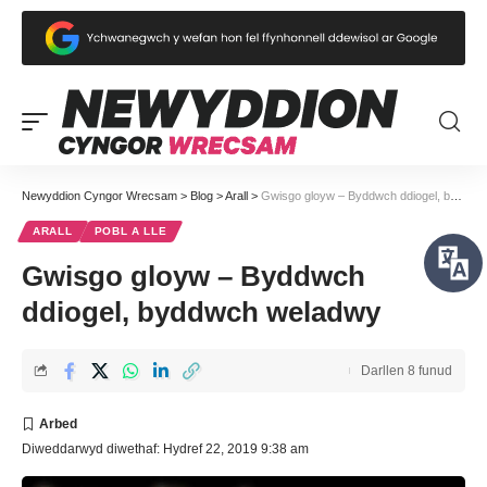
Newyddion Cyngor Wrecsam
>
Blog
>
Arall
>
Gwisgo gloyw – Byddwch ddiogel, byddwch weladwy
ARALL
POBL A LLE
Gwisgo gloyw – Byddwch
ddiogel, byddwch weladwy
Darllen 8 funud
Diweddarwyd diwethaf: Hydref 22, 2019 9:38 am