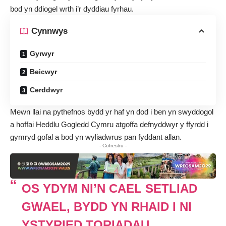
bod yn ddiogel wrth i’r dyddiau fyrhau.
Cynnwys
Gyrwyr
Beicwyr
Cerddwyr
Mewn llai na pythefnos bydd yr haf yn dod i ben yn swyddogol
a hoffai Heddlu Gogledd Cymru atgoffa defnyddwyr y ffyrdd i
gymryd gofal a bod yn wyliadwrus pan fyddant allan.
- Cofrestru -
OS YDYM NI’N CAEL SETLIAD
GWAEL, BYDD YN RHAID I NI
YSTYRIED TORIADAU