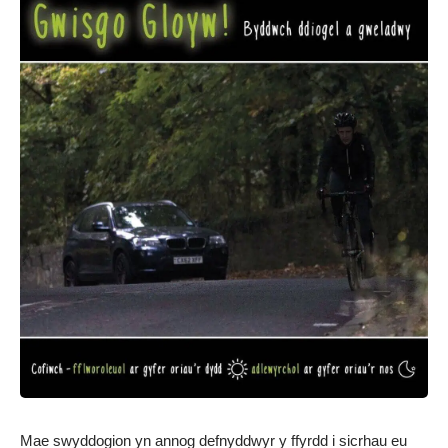
Mae swyddogion yn annog defnyddwyr y ffyrdd i sicrhau eu