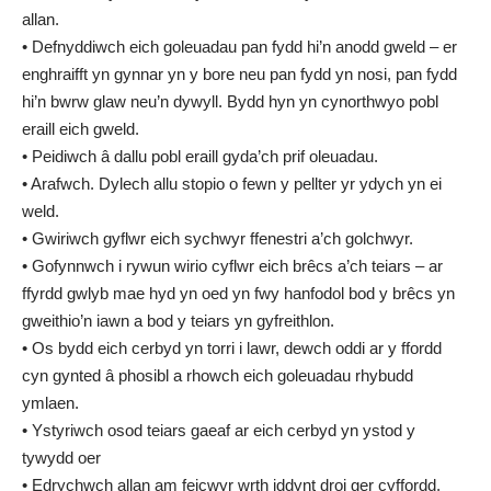
allan.
• Defnyddiwch eich goleuadau pan fydd hi’n anodd gweld – er
enghraifft yn gynnar yn y bore neu pan fydd yn nosi, pan fydd
hi’n bwrw glaw neu’n dywyll. Bydd hyn yn cynorthwyo pobl
eraill eich gweld.
• Peidiwch â dallu pobl eraill gyda’ch prif oleuadau.
• Arafwch. Dylech allu stopio o fewn y pellter yr ydych yn ei
weld.
• Gwiriwch gyflwr eich sychwyr ffenestri a’ch golchwyr.
• Gofynnwch i rywun wirio cyflwr eich brêcs a’ch teiars – ar
ffyrdd gwlyb mae hyd yn oed yn fwy hanfodol bod y brêcs yn
gweithio’n iawn a bod y teiars yn gyfreithlon.
• Os bydd eich cerbyd yn torri i lawr, dewch oddi ar y ffordd
cyn gynted â phosibl a rhowch eich goleuadau rhybudd
ymlaen.
• Ystyriwch osod teiars gaeaf ar eich cerbyd yn ystod y
tywydd oer
• Edrychwch allan am feicwyr wrth iddynt droi ger cyffordd.