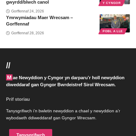
gwyrdd/blwch canol
Y CYNGOR
Gorffennaf 24, 2026
Ymrwymiadau Maer Wrecsam –
Gorffennaf
POBL A LLE
Gorffennaf 28, 2026
//
Mae Newyddion y Cyngor yn darparu’r holl newyddion
diweddaraf gan Gyngor Bwrdeistref Sirol Wrecsam.
Prif storiau
Tanysgrifiwch i’n bwletin newyddion a chael y newyddion a’r
wybodaeth ddiweddaraf gan Gyngor Wrecsam.
Tanysgrifwch