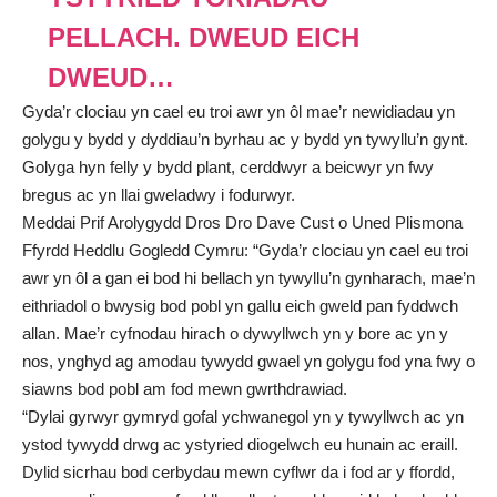
PELLACH. DWEUD EICH
DWEUD…
Gyda’r clociau yn cael eu troi awr yn ôl mae’r newidiadau yn
golygu y bydd y dyddiau’n byrhau ac y bydd yn tywyllu’n gynt.
Golyga hyn felly y bydd plant, cerddwyr a beicwyr yn fwy
bregus ac yn llai gweladwy i fodurwyr.
Meddai Prif Arolygydd Dros Dro Dave Cust o Uned Plismona
Ffyrdd Heddlu Gogledd Cymru: “Gyda’r clociau yn cael eu troi
awr yn ôl a gan ei bod hi bellach yn tywyllu’n gynharach, mae’n
eithriadol o bwysig bod pobl yn gallu eich gweld pan fyddwch
allan. Mae’r cyfnodau hirach o dywyllwch yn y bore ac yn y
nos, ynghyd ag amodau tywydd gwael yn golygu fod yna fwy o
siawns bod pobl am fod mewn gwrthdrawiad.
“Dylai gyrwyr gymryd gofal ychwanegol yn y tywyllwch ac yn
ystod tywydd drwg ac ystyried diogelwch eu hunain ac eraill.
Dylid sicrhau bod cerbydau mewn cyflwr da i fod ar y ffordd,