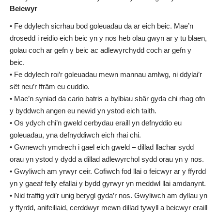
Beicwyr
• Fe ddylech sicrhau bod goleuadau da ar eich beic. Mae’n
drosedd i reidio eich beic yn y nos heb olau gwyn ar y tu blaen,
golau coch ar gefn y beic ac adlewyrchydd coch ar gefn y
beic.
• Fe ddylech roi’r goleuadau mewn mannau amlwg, ni ddylai’r
sêt neu’r ffrâm eu cuddio.
• Mae’n syniad da cario batris a bylbiau sbâr gyda chi rhag ofn
y byddwch angen eu newid yn ystod eich taith.
• Os ydych chi’n gweld cerbydau eraill yn defnyddio eu
goleuadau, yna defnyddiwch eich rhai chi.
• Gwnewch ymdrech i gael eich gweld – dillad llachar sydd
orau yn ystod y dydd a dillad adlewyrchol sydd orau yn y nos.
• Gwyliwch am yrwyr ceir. Cofiwch fod llai o feicwyr ar y ffyrdd
yn y gaeaf felly efallai y bydd gyrwyr yn meddwl llai amdanynt.
• Nid traffig ydi’r unig berygl gyda’r nos. Gwyliwch am dyllau yn
y ffyrdd, anifeiliaid, cerddwyr mewn dillad tywyll a beicwyr eraill