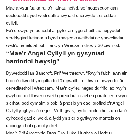
Mae arysgrifau ar rai o’r llafnau hefyd, sef negeseuon gan
deuluoedd sydd wedi colli anwyliaid oherwydd troseddau
cyllyll.
Fe’i crëwyd yn benodol ar gyfer amlygu effeithiau negyddol
ymddygiad treisgar a bydd rhaglen o weithdai ac ymweliadau
wedi’u hanelu at bobl ifanc yn Wrecsam dros y 30 diwrnod.
“Mae’r Angel Cyllyll yn gysyniad
hanfodol bwysig”
Dywedodd Ian Bancroft, Prif Weithredwr, “Rwy’n falch iawn ein
bod o’r diwedd yn gallu dod â’r gwaith celf hwn o arwyddocâd
cenedlaethol i Wrecsam. Mae’n cyfleu neges ddifrifol ac rwy’n
gwybod bod llawer o weithgareddau’n cael eu paratoi er mwyn
sicrhau bod cymaint o bobl â phosib yn cael profiad o’r Angel
Cyllyll ynghyd â’i neges. Wrth gwrs, bydd modd i holl aelodau’r
cyhoedd gael ei weld, a fydd yn sicr o gyflwyno manteision
uniongyrchol i ganol y dref”
Mae’r Prif Arolygydd Dros Dro, Luke Hughes o Heddlu