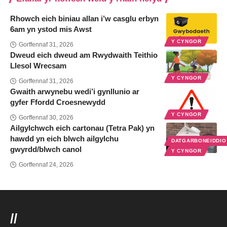
Rhowch eich biniau allan i’w casglu erbyn
6am yn ystod mis Awst
Y CYNGOR
Gorffennaf 31, 2026
Dweud eich dweud am Rwydwaith Teithio
Llesol Wrecsam
Y CYNGOR
Gorffennaf 31, 2026
Gwaith arwynebu wedi’i gynllunio ar
gyfer Ffordd Croesnewydd
Y CYNGOR
Gorffennaf 30, 2026
Ailgylchwch eich cartonau (Tetra Pak) yn
hawdd yn eich blwch ailgylchu
DATGARBONEIDDI
gwyrdd/blwch canol
Y CYNGOR
Gorffennaf 24, 2026
//