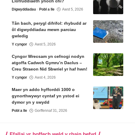
Llofruddiaeth ynoch chi?
Digwyddiadau
Pobl a lle
Awst 5, 2026
Tân bach, perygl difrifol: rhybudd ar
ôl digwyddiadau mewn parciau
gwledig
Y cyngor
Awst 5, 2026
Cyngor Wrecsam yn cefnogi nodyn
atgoffa Cadwch Gymru’n Daclus –
Creu Straeon Nid Sbwriel yr haf hwn!
Y cyngor
Awst 4, 2026
Maer yn addo hyfforddi 1000 o
gynorthwywyr cyntaf yn ystod ei
dymor yn y swydd
Pobl a lle
Gorffennaf 31, 2026
Efallai yr hoffech weld y rhain hefyd