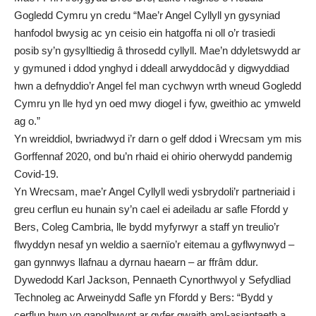
Gogledd Cymru yn credu “Mae’r Angel Cyllyll yn gysyniad
hanfodol bwysig ac yn ceisio ein hatgoffa ni oll o’r trasiedi
posib sy’n gysylltiedig â throsedd cyllyll. Mae’n ddyletswydd ar
y gymuned i ddod ynghyd i ddeall arwyddocâd y digwyddiad
hwn a defnyddio’r Angel fel man cychwyn wrth wneud Gogledd
Cymru yn lle hyd yn oed mwy diogel i fyw, gweithio ac ymweld
ag o.”
Yn wreiddiol, bwriadwyd i’r darn o gelf ddod i Wrecsam ym mis
Gorffennaf 2020, ond bu’n rhaid ei ohirio oherwydd pandemig
Covid-19.
Yn Wrecsam, mae’r Angel Cyllyll wedi ysbrydoli’r partneriaid i
greu cerflun eu hunain sy’n cael ei adeiladu ar safle Ffordd y
Bers, Coleg Cambria, lle bydd myfyrwyr a staff yn treulio’r
flwyddyn nesaf yn weldio a saernïo’r eitemau a gyflwynwyd –
gan gynnwys llafnau a dyrnau haearn – ar ffrâm ddur.
Dywedodd Karl Jackson, Pennaeth Cynorthwyol y Sefydliad
Technoleg ac Arweinydd Safle yn Ffordd y Bers: “Bydd y
cerflun hwn yn ganolbwynt ar gyfer gwaith aml-asiantaeth a