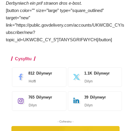
Derbyniwch ein prif straeon dros e-bost.
[button color=”” size=”large” type=”square_outlined”
target=”new”
link=”https://public.govdelivery.com/accounts/UKWCBC_CY/s
ubscriber/new?
topic_id=UKWCBC_CY_5″]TANYSGRIFWYCH[/button]
Cysylltu
812
Dilynwyr
1.1K
Dilynwyr
Hoffi
Dilyn
765
Dilynwyr
39
Dilynwyr
Dilyn
Dilyn
- Cofrestru -