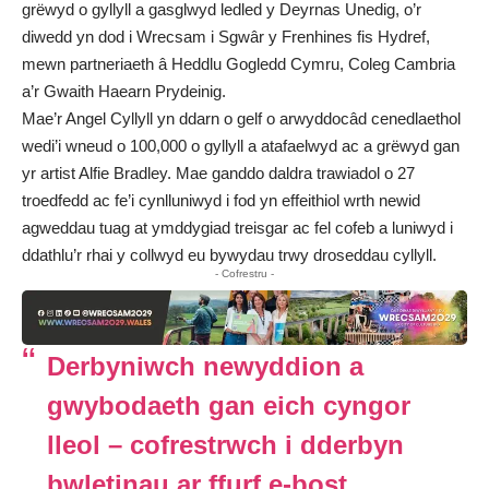
grëwyd o gyllyll a gasglwyd ledled y Deyrnas Unedig, o’r
diwedd yn dod i Wrecsam i Sgwâr y Frenhines fis Hydref,
mewn partneriaeth â Heddlu Gogledd Cymru, Coleg Cambria
a’r Gwaith Haearn Prydeinig.
Mae’r Angel Cyllyll yn ddarn o gelf o arwyddocâd cenedlaethol
wedi’i wneud o 100,000 o gyllyll a atafaelwyd ac a grëwyd gan
yr artist Alfie Bradley. Mae ganddo daldra trawiadol o 27
troedfedd ac fe’i cynlluniwyd i fod yn effeithiol wrth newid
agweddau tuag at ymddygiad treisgar ac fel cofeb a luniwyd i
ddathlu’r rhai y collwyd eu bywydau trwy droseddau cyllyll.
- Cofrestru -
Derbyniwch newyddion a
gwybodaeth gan eich cyngor
lleol – cofrestrwch i dderbyn
bwletinau ar ffurf e-bost.