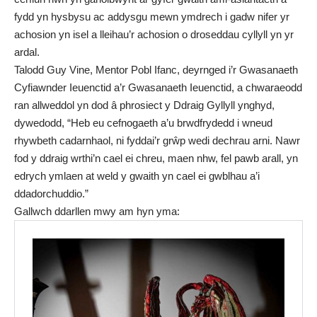
fydd yn hysbysu ac addysgu mewn ymdrech i gadw nifer yr
achosion yn isel a lleihau’r achosion o droseddau cyllyll yn yr
ardal.
Talodd Guy Vine, Mentor Pobl Ifanc, deyrnged i’r Gwasanaeth
Cyfiawnder Ieuenctid a’r Gwasanaeth Ieuenctid, a chwaraeodd
ran allweddol yn dod â phrosiect y Ddraig Gyllyll ynghyd,
dywedodd, “Heb eu cefnogaeth a’u brwdfrydedd i wneud
rhywbeth cadarnhaol, ni fyddai’r grŵp wedi dechrau arni. Nawr
fod y ddraig wrthi’n cael ei chreu, maen nhw, fel pawb arall, yn
edrych ymlaen at weld y gwaith yn cael ei gwblhau a’i
ddadorchuddio.”
Gallwch ddarllen mwy am hyn
yma
: