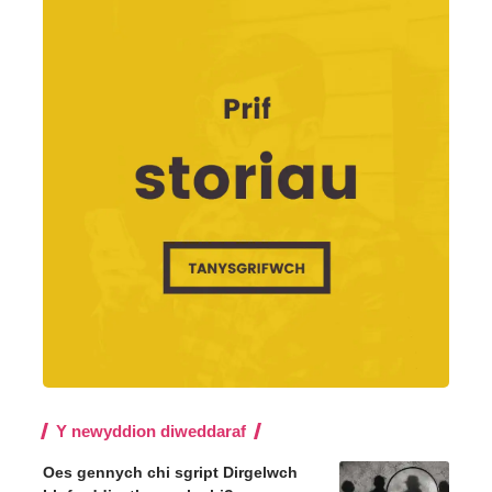
Y newyddion diweddaraf
Oes gennych chi sgript Dirgelwch