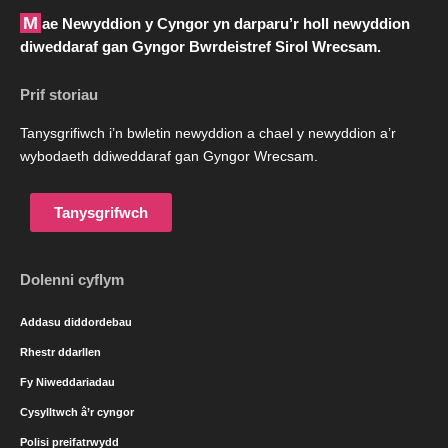
Mae Newyddion y Cyngor yn darparu’r holl newyddion
diweddaraf gan Gyngor Bwrdeistref Sirol Wrecsam.
Prif storiau
Tanysgrifiwch i’n bwletin newyddion a chael y newyddion a’r
wybodaeth ddiweddaraf gan Gyngor Wrecsam.
Tanysgrifwch
Dolenni cyflym
Addasu diddordebau
Rhestr ddarllen
Fy Niweddariadau
Cysylltwch â’r cyngor
Polisi preifatrwydd