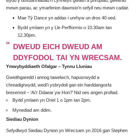
Bydd y dosbarthiadau’n cynnwys gwaith â phropiau, gweithio
mewn parau, ac ymarferion dawnsio’n sefyll neu mewn cadair.
Mae Tŷ Dance yn addas i unrhyw un dros 40 oed.
Bydd ymlaen yn y Lle Perfformio o 10.30am tan
12.30pm.
DWEUD EICH DWEUD AM
DDYFODOL TAI YN WRECSAM.
Ymwybyddiaeth Ofalgar – Tynnu Lluniau
Gweithgaredd i annog tawelwch, hapusrwydd a
chreadigrwydd, wedi’i ysbrydoli gan ein harddangosfa
bresennol – ‘Ai’r Ddaear yw Hon?’ Nid oes angen profiad.
Bydd ymlaen yn Oriel 1 o 1pm tan 2pm.
Mynediad am ddim.
Siediau Dynion
Sefydlwyd Siediau Dynion yn Wrecsam yn 2016 gan Stephen