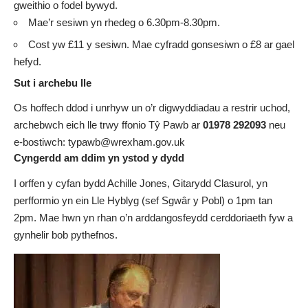
gweithio o fodel bywyd.
Mae’r sesiwn yn rhedeg o 6.30pm-8.30pm.
Cost yw £11 y sesiwn. Mae cyfradd gonsesiwn o £8 ar gael
hefyd.
Sut i archebu lle
Os hoffech ddod i unrhyw un o’r digwyddiadau a restrir uchod,
archebwch eich lle trwy ffonio Tŷ Pawb ar
01978 292093
neu
e-bostiwch:
typawb@wrexham.gov.uk
Cyngerdd am ddim yn ystod y dydd
I orffen y cyfan bydd Achille Jones, Gitarydd Clasurol, yn
perfformio yn ein Lle Hyblyg (sef Sgwâr y Pobl) o 1pm tan
2pm. Mae hwn yn rhan o’n arddangosfeydd cerddoriaeth fyw a
gynhelir bob pythefnos.