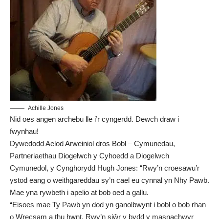
Achille Jones
Nid oes angen archebu lle i’r cyngerdd. Dewch draw i
fwynhau!
Dywedodd Aelod Arweiniol dros Bobl – Cymunedau,
Partneriaethau Diogelwch y Cyhoedd a Diogelwch
Cymunedol, y Cynghorydd Hugh Jones: “Rwy’n croesawu’r
ystod eang o weithgareddau sy’n cael eu cynnal yn Nhy Pawb.
Mae yna rywbeth i apelio at bob oed a gallu.
“Eisoes mae Ty Pawb yn dod yn ganolbwynt i bobl o bob rhan
o Wrecsam a thu hwnt. Rwy’n siŵr y bydd y masnachwyr