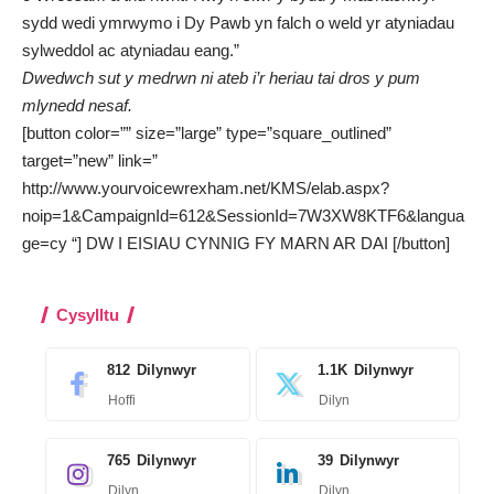
sydd wedi ymrwymo i Dy Pawb yn falch o weld yr atyniadau
sylweddol ac atyniadau eang.”
Dwedwch sut y medrwn ni ateb i’r heriau tai dros y pum
mlynedd nesaf.
[button color=”” size=”large” type=”square_outlined”
target=”new” link=”
http://www.yourvoicewrexham.net/KMS/elab.aspx?
noip=1&CampaignId=612&SessionId=7W3XW8KTF6&langua
ge=cy “] DW I EISIAU CYNNIG FY MARN AR DAI [/button]
Cysylltu
812
Dilynwyr
1.1K
Dilynwyr
Hoffi
Dilyn
765
Dilynwyr
39
Dilynwyr
Dilyn
Dilyn