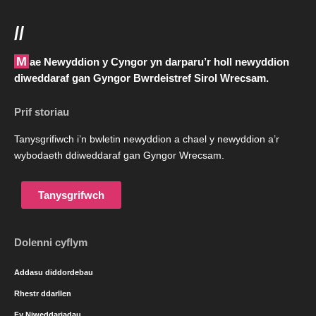
//
Mae Newyddion y Cyngor yn darparu’r holl newyddion
diweddaraf gan Gyngor Bwrdeistref Sirol Wrecsam.
Prif storiau
Tanysgrifiwch i’n bwletin newyddion a chael y newyddion a’r
wybodaeth ddiweddaraf gan Gyngor Wrecsam.
Tanysgrifwch
Dolenni cyflym
Addasu diddordebau
Rhestr ddarllen
Fy Niweddariadau