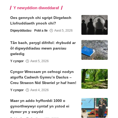
Y newyddion diweddaraf
Oes gennych chi sgript Dirgelwch
Llofruddiaeth ynoch chi?
Digwyddiadau
Pobl a lle
Awst 5, 2026
Tân bach, perygl difrifol: rhybudd ar
ôl digwyddiadau mewn parciau
gwledig
Y cyngor
Awst 5, 2026
Cyngor Wrecsam yn cefnogi nodyn
atgoffa Cadwch Gymru’n Daclus –
Creu Straeon Nid Sbwriel yr haf hwn!
Y cyngor
Awst 4, 2026
Maer yn addo hyfforddi 1000 o
gynorthwywyr cyntaf yn ystod ei
dymor yn y swydd