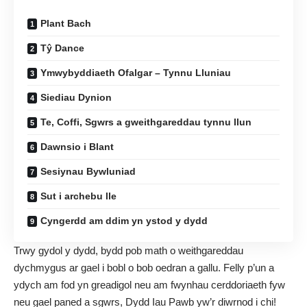
Plant Bach
Tŷ Dance
Ymwybyddiaeth Ofalgar – Tynnu Lluniau
Siediau Dynion
Te, Coffi, Sgwrs a gweithgareddau tynnu llun
Dawnsio i Blant
Sesiynau Bywluniad
Sut i archebu lle
Cyngerdd am ddim yn ystod y dydd
Trwy gydol y dydd, bydd pob math o weithgareddau
dychmygus ar gael i bobl o bob oedran a gallu. Felly p’un a
ydych am fod yn greadigol neu am fwynhau cerddoriaeth fyw
neu gael paned a sgwrs, Dydd Iau Pawb yw’r diwrnod i chi!