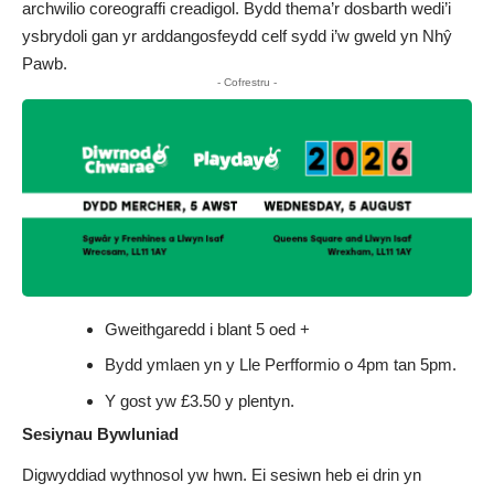
archwilio coreograffi creadigol. Bydd thema’r dosbarth wedi’i
ysbrydoli gan yr arddangosfeydd celf sydd i’w gweld yn Nhŷ
Pawb.
- Cofrestru -
Gweithgaredd i blant 5 oed +
Bydd ymlaen yn y Lle Perfformio o 4pm tan 5pm.
Y gost yw £3.50 y plentyn.
Sesiynau Bywluniad
Digwyddiad wythnosol yw hwn. Ei sesiwn heb ei drin yn