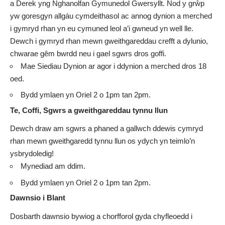
a Derek yng Nghanolfan Gymunedol Gwersyllt. Nod y grŵp
yw goresgyn allgáu cymdeithasol ac annog dynion a merched
i gymryd rhan yn eu cymuned leol a’i gwneud yn well lle.
Dewch i gymryd rhan mewn gweithgareddau crefft a dylunio,
chwarae gêm bwrdd neu i gael sgwrs dros goffi.
Mae Siediau Dynion ar agor i ddynion a merched dros 18
oed.
Bydd ymlaen yn Oriel 2 o 1pm tan 2pm.
Te, Coffi, Sgwrs a gweithgareddau tynnu llun
Dewch draw am sgwrs a phaned a gallwch ddewis cymryd
rhan mewn gweithgaredd tynnu llun os ydych yn teimlo’n
ysbrydoledig!
Mynediad am ddim.
Bydd ymlaen yn Oriel 2 o 1pm tan 2pm.
Dawnsio i Blant
Dosbarth dawnsio bywiog a chorfforol gyda chyfleoedd i