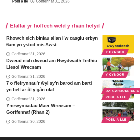
Pobl a lle
Gorffennaf 31, 2026
Efallai yr hoffech weld y rhain hefyd
Rhowch eich biniau allan i’w casglu erbyn
6am yn ystod mis Awst
Y CYNGOR
Gorffennaf 31, 2026
Dweud eich dweud am Rwydwaith Teithio
Llesol Wrecsam
Y CYNGOR
Gorffennaf 31, 2026
7 o ffefrynnau’r ŵyl sy’n barod am barti
yn bell ar ôl y gân olaf
DATGARBONEIDDI
POBL A LLE
Gorffennaf 31, 2026
Ymrwymiadau Maer Wrecsam –
Gorffennaf (Rhan 2)
POBL A LLE
Gorffennaf 30, 2026