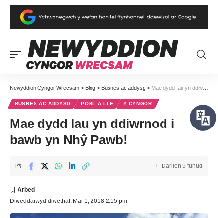
Newyddion Cyngor Wrecsam
>
Blog
>
Busnes ac addysg
>
Mae dydd Iau yn ddiwrnod i bawb yn Nhŷ Pawb!
BUSNES AC ADDYSG
POBL A LLE
Y CYNGOR
Mae dydd Iau yn ddiwrnod i
bawb yn Nhŷ Pawb!
Darllen 5 funud
Diweddarwyd diwethaf: Mai 1, 2018 2:15 pm