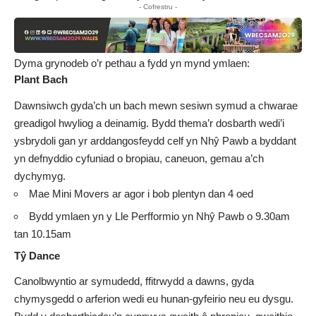
- Cofrestru -
Dyma grynodeb o’r pethau a fydd yn mynd ymlaen:
Plant Bach
Dawnsiwch gyda’ch un bach mewn sesiwn symud a chwarae
greadigol hwyliog a deinamig. Bydd thema’r dosbarth wedi’i
ysbrydoli gan yr arddangosfeydd celf yn Nhŷ Pawb a byddant
yn defnyddio cyfuniad o bropiau, caneuon, gemau a’ch
dychymyg.
Mae Mini Movers ar agor i bob plentyn dan 4 oed
Bydd ymlaen yn y Lle Perfformio yn Nhŷ Pawb o 9.30am
tan 10.15am
Tŷ Dance
Canolbwyntio ar symudedd, ffitrwydd a dawns, gyda
chymysgedd o arferion wedi eu hunan-gyfeirio neu eu dysgu.