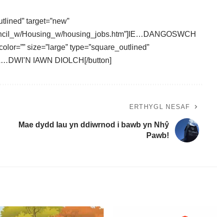
utlined” target=”new”
council_w/Housing_w/housing_jobs.htm”]IE…DANGOSWCH
lor=”” size=”large” type=”square_outlined”
]NA…DWI’N IAWN DIOLCH[/button]
ERTHYGL NESAF
Mae dydd Iau yn ddiwrnod i bawb yn Nhŷ
Pawb!