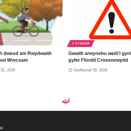
Y CYNGOR
h dweud am Rwydwaith
Gwaith arwynebu wedi’i gynl
esol Wrecsam
gyfer Ffordd Croesnewydd
 31, 2026
Gorffennaf 30, 2026
au