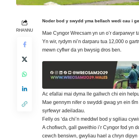
Noder bod y swydd yma bellach wedi cau i ge
RHANNU
Mae Cyngor Wrecsam yn un o’r darparwyr t
Yn wir, rydym ni’n darparu tua 12,000 o gartr
mewn cyflwr da yn bwysig dros ben.
Ac efallai mai dyma lle gallwch chi ein help
Mae gennym nifer o swyddi gwag yn ein tîm t
syrfewyr adeiladau.
Felly os ‘da chi’n meddwl bod y sgiliau cyw
A chofiwch, gall gweithio i’r Cyngor fod yn 
cewch bensiwn, gwyliau hael a chryn dipyn