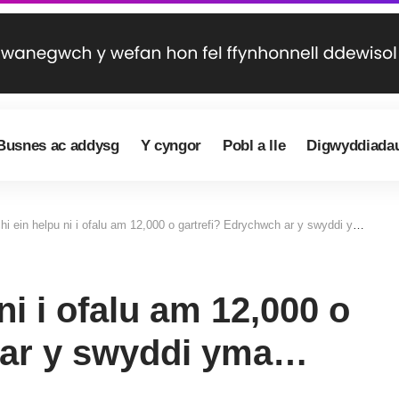
Busnes ac addysg
Y cyngor
Pobl a lle
Digwyddiada
hi ein helpu ni i ofalu am 12,000 o gartrefi? Edrychwch ar y swyddi yma…
ni i ofalu am 12,000 o
 ar y swyddi yma…