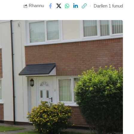
Rhannu
Darllen 1 funud