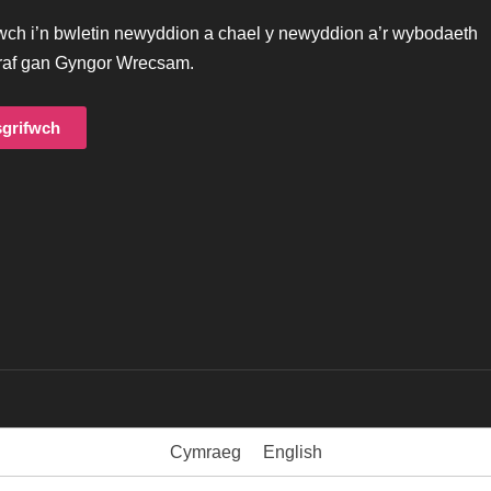
iwch i’n bwletin newyddion a chael y newyddion a’r wybodaeth
af gan Gyngor Wrecsam.
grifwch
Cymraeg
English