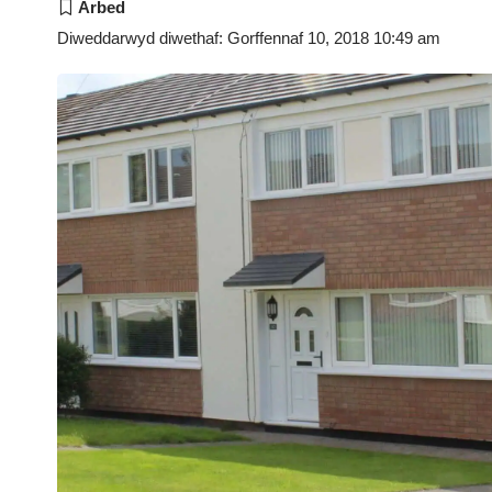
Diweddarwyd diwethaf: Gorffennaf 10, 2018 10:49 am