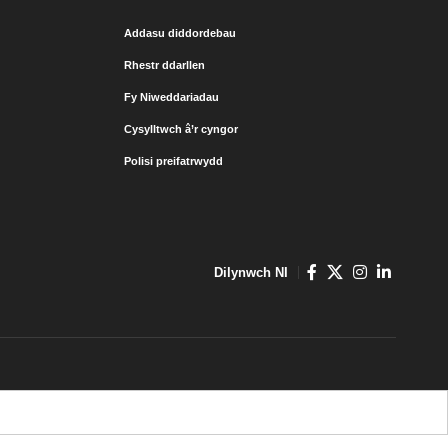
Addasu diddordebau
Rhestr ddarllen
Fy Niweddariadau
Cysylltwch â’r cyngor
Polisi preifatrwydd
Dilynwch NI