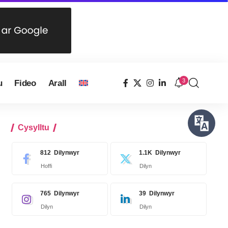
3
u
Fideo
Arall
Cysylltu
812
Dilynwyr
1.1K
Dilynwyr
Hoffi
Dilyn
765
Dilynwyr
39
Dilynwyr
Dilyn
Dilyn