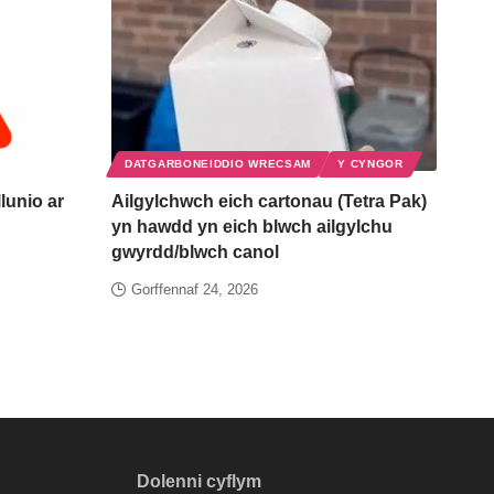
DATGARBONEIDDIO WRECSAM
Y CYNGOR
lunio ar
Ailgylchwch eich cartonau (Tetra Pak)
yn hawdd yn eich blwch ailgylchu
gwyrdd/blwch canol
Gorffennaf 24, 2026
Dolenni cyflym