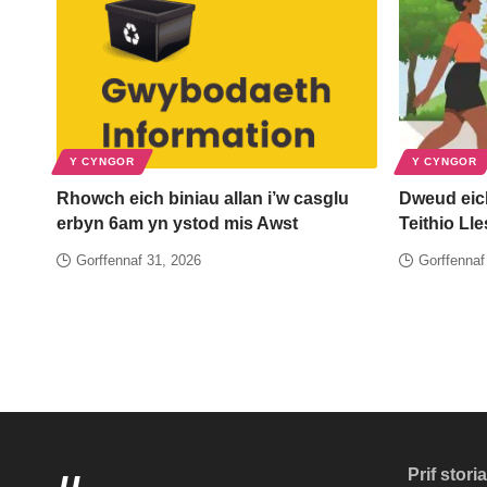
Y CYNGOR
Y CYNGOR
Rhowch eich biniau allan i’w casglu
Dweud eic
erbyn 6am yn ystod mis Awst
Teithio Ll
Gorffennaf 31, 2026
Gorffennaf
Prif stori