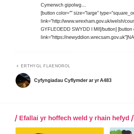
Cymerwch gipolwg…
[button color=”” size=”large” type=”square_o
link=”http://www.wrexham.gov.uk/welsh/
GYFLEOEDD SWYDD I MI![/button] [button co
link=”https://newyddion.wrecsam.gov.uk”
ERTHYGL FLAENOROL
Cyfyngiadau Cyflymder ar yr A483
Efallai yr hoffech weld y rhain hefyd