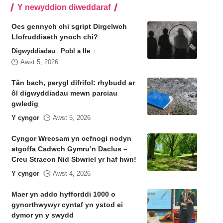
Y newyddion diweddaraf
Oes gennych chi sgript Dirgelwch
Llofruddiaeth ynoch chi?
Digwyddiadau
Pobl a lle
Awst 5, 2026
Tân bach, perygl difrifol: rhybudd ar
ôl digwyddiadau mewn parciau
gwledig
Y cyngor
Awst 5, 2026
Cyngor Wrecsam yn cefnogi nodyn
atgoffa Cadwch Gymru’n Daclus –
Creu Straeon Nid Sbwriel yr haf hwn!
Y cyngor
Awst 4, 2026
Maer yn addo hyfforddi 1000 o
gynorthwywyr cyntaf yn ystod ei
dymor yn y swydd