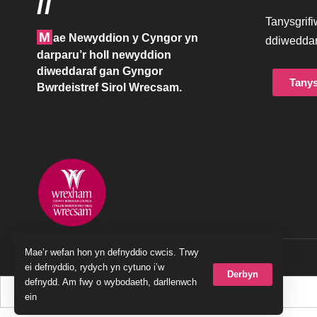
//
Tanysgrif
M
ae Newyddion y Cyngor yn
ddiweddar
darparu’r holl newyddion
diweddaraf gan Gyngor
Tanys
Bwrdeistref Sirol Wrecsam.
Mae’r wefan hon yn defnyddio cwcis. Trwy
© 2023 Cyngor Bwrdeistref Sirol Wrecsam
ei defnyddio, rydych yn cytuno i’w
Derbyn
defnydd. Am fwy o wybodaeth, darllenwch
ein