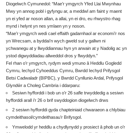
Diogelwch Cymunedol: “Mae’r ymgyrch Yfed Llai Mwynhau
Mwy yn annog pobl i gyfyngu ar, a meddwl am faint y maent
yn ei yfed ar noson allan, a allai, yn ei dro, eu rhwystro rhag
mynd i helynt yn nes ymlaen yn y noson.
“Mae’r ymgyrch wedi cael effaith gadarnhaol ar economi’r nos
yn Wrecsam, a byddai’n wych gweld sut y gallwn ni
ychwanegu at y llwyddiannau hyn yn arwain at y Nadolig ac yn
ystod digwyddiadau allweddol dros y flwyddyn.”
Fel rhan o’r ymgyrch, rydym wedi ymuno â Heddlu Gogledd
Cymru, Iechyd Cyhoeddus Cymru, Bwrdd Iechyd Prifysgol
Betsi Cadwaladr (BIPBC), y Bwrdd Cynllunio Ardal, Prifysgol
Glyndŵr a Choleg Cambria i ddarparu:
Sesiwn hyfforddi i bob un o’r 26 safle trwyddedig a sesiwn
hyfforddi arall i’r 26 o brif swyddogion diogelwch drws
2 sesiwn hyfforddi gyda chapteiniaid chwaraeon a chlybiau
cymdeithasol/cymdeithasau’r Brifysgol.
Ymwelodd yr heddlu a chydlynydd y prosiect â phob un o’r