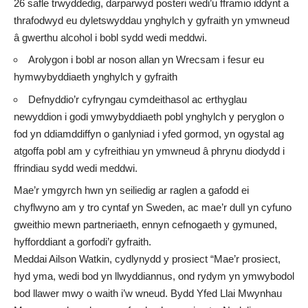
26 safle trwyddedig, darparwyd posteri wedi’u fframio iddynt a
thrafodwyd eu dyletswyddau ynghylch y gyfraith yn ymwneud
â gwerthu alcohol i bobl sydd wedi meddwi.
Arolygon i bobl ar noson allan yn Wrecsam i fesur eu
hymwybyddiaeth ynghylch y gyfraith
Defnyddio’r cyfryngau cymdeithasol ac erthyglau
newyddion i godi ymwybyddiaeth pobl ynghylch y peryglon o
fod yn ddiamddiffyn o ganlyniad i yfed gormod, yn ogystal ag
atgoffa pobl am y cyfreithiau yn ymwneud â phrynu diodydd i
ffrindiau sydd wedi meddwi.
Mae’r ymgyrch hwn yn seiliedig ar raglen a gafodd ei
chyflwyno am y tro cyntaf yn Sweden, ac mae’r dull yn cyfuno
gweithio mewn partneriaeth, ennyn cefnogaeth y gymuned,
hyfforddiant a gorfodi’r gyfraith.
Meddai Ailson Watkin, cydlynydd y prosiect “Mae’r prosiect,
hyd yma, wedi bod yn llwyddiannus, ond rydym yn ymwybodol
bod llawer mwy o waith i’w wneud. Bydd Yfed Llai Mwynhau