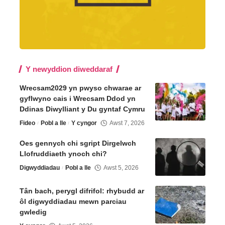
Y newyddion diweddaraf
Wrecsam2029 yn pwyso chwarae ar
gyflwyno cais i Wrecsam Ddod yn
Ddinas Diwylliant y Du gyntaf Cymru
Fideo
Pobl a lle
Y cyngor
Awst 7, 2026
Oes gennych chi sgript Dirgelwch
Llofruddiaeth ynoch chi?
Digwyddiadau
Pobl a lle
Awst 5, 2026
Tân bach, perygl difrifol: rhybudd ar
ôl digwyddiadau mewn parciau
gwledig