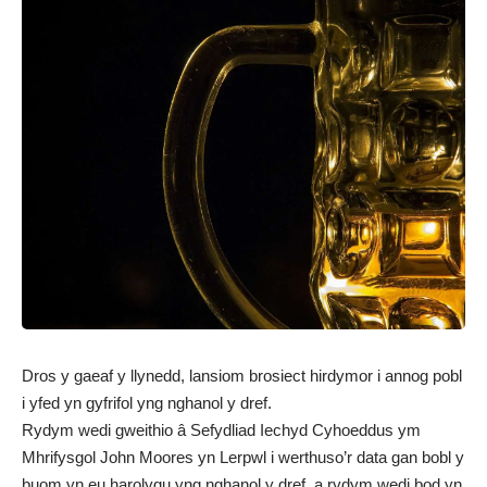
Dros y gaeaf y llynedd, lansiom brosiect hirdymor i annog pobl
i yfed yn gyfrifol yng nghanol y dref.
Rydym wedi gweithio â Sefydliad Iechyd Cyhoeddus ym
Mhrifysgol John Moores yn Lerpwl i werthuso’r data gan bobl y
buom yn eu harolygu yng nghanol y dref, a rydym wedi bod yn