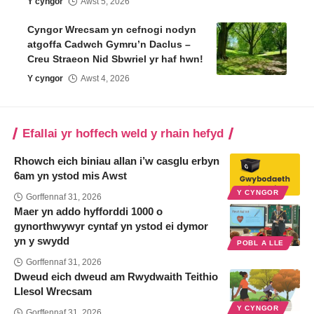
Y cyngor
Awst 5, 2026
Cyngor Wrecsam yn cefnogi nodyn
atgoffa Cadwch Gymru’n Daclus –
Creu Straeon Nid Sbwriel yr haf hwn!
Y cyngor
Awst 4, 2026
Efallai yr hoffech weld y rhain hefyd
Rhowch eich biniau allan i’w casglu erbyn
6am yn ystod mis Awst
Y CYNGOR
Gorffennaf 31, 2026
Maer yn addo hyfforddi 1000 o
gynorthwywyr cyntaf yn ystod ei dymor
yn y swydd
POBL A LLE
Gorffennaf 31, 2026
Dweud eich dweud am Rwydwaith Teithio
Llesol Wrecsam
Y CYNGOR
Gorffennaf 31, 2026