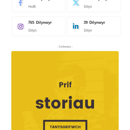
Hoffi
Dilyn
765
Dilynwyr
39
Dilynwyr
Dilyn
Dilyn
- Cofrestru -