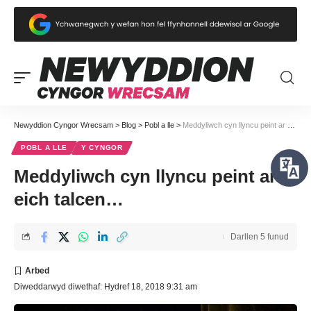
Newyddion Cyngor Wrecsam
>
Blog
>
Pobl a lle
>
Meddyliwch cyn llyncu peint ar eich talcen…
POBL A LLE
Y CYNGOR
Meddyliwch cyn llyncu peint ar
eich talcen…
Darllen 5 funud
Diweddarwyd diwethaf: Hydref 18, 2018 9:31 am