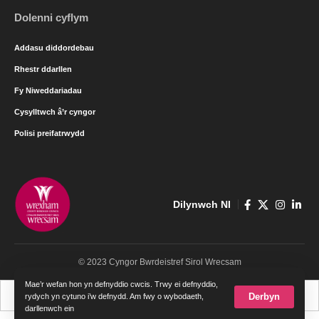
Dolenni cyflym
Addasu diddordebau
Rhestr ddarllen
Fy Niweddariadau
Cysylltwch â’r cyngor
Polisi preifatrwydd
Dilynwch NI
© 2023 Cyngor Bwrdeistref Sirol Wrecsam
Mae’r wefan hon yn defnyddio cwcis. Trwy ei defnyddio,
Cymraeg
English
Derbyn
rydych yn cytuno i’w defnydd. Am fwy o wybodaeth,
darllenwch ein