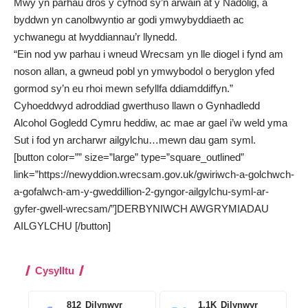
Mwy yn parhau dros y cyfnod sy’n arwain at y Nadolig, a
byddwn yn canolbwyntio ar godi ymwybyddiaeth ac
ychwanegu at lwyddiannau’r llynedd.
“Ein nod yw parhau i wneud Wrecsam yn lle diogel i fynd am
noson allan, a gwneud pobl yn ymwybodol o beryglon yfed
gormod sy’n eu rhoi mewn sefyllfa ddiamddiffyn.”
Cyhoeddwyd adroddiad gwerthuso llawn o Gynhadledd
Alcohol Gogledd Cymru heddiw, ac mae ar gael i’w
weld yma
Sut i fod yn archarwr ailgylchu…mewn dau gam syml.
[button color=”” size=”large” type=”square_outlined”
link=”https://newyddion.wrecsam.gov.uk/gwiriwch-a-golchwch-
a-gofalwch-am-y-gweddillion-2-gyngor-ailgylchu-syml-ar-
gyfer-gwell-wrecsam/”]DERBYNIWCH AWGRYMIADAU
AILGYLCHU [/button]
Cysylltu
812
Dilynwyr
1.1K
Dilynwyr