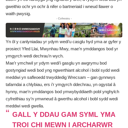
gweithio ochr yn ochr â nifer o bartneriaid i wneud llawer o
waith pwysig.
- Cofrestru -
Yn ôl y canlyniadau yr ydym wedi’u casglu hyd yma ar gyfer y
prosiect Yfed Llai, Mwynhau Mwy, mae’n ymddangos bod yr
ymgyrch wedi dechrau’n wych.
Mae’r ymchwil yr ydym wedi’i gasglu yn awgrymu bod
gostyngiad wedi bod yng ngwerthiant alcohol i bobl sydd wedi
meddwi yn safleoedd trwyddedig Wrecsam – gan gynnwys
tafarndai a chlybiau, ers i’r ymgyrch ddechrau, yn ogystal â
hynny, mae’n ymddangos bod ymwybyddiaeth pobl ynghylch
cyfreithiau sy’n ymwneud â gwerthu alcohol i bobl sydd wedi
meddwi wedi gwella.
GALL Y DDAU GAM SYML YMA
TROI CHI MEWN I ARCHARWR