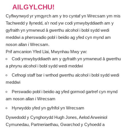
AILGYLCHU!
Cyflwynwyd yr ymgyrch am y tro cyntaf yn Wrecsam ym mis
Tachwedd y llynedd, a’r nod yw codi ymwybyddiaeth am y
gyfraith yn ymwneud â gwerthu alcohol i bobl sydd wedi
meddwi a pherswadio pobl i beidio ag yfed cyn mynd am
noson allan i Wrecsam.
Prif amcanion Yfed Llai, Mwynhau Mwy yw:
Codi ymwybyddiaeth am y gyfraith yn ymwneud â gwerthu
a phrynu alcohol i bobl sydd wedi meddwi
Cefnogi staff bar i wrthod gwerthu alcohol i bobl sydd wedi
meddwi
Perswadio pobl i beidio ag yfed gormod gartref cyn mynd
am noson allan i Wrecsam
Hyrwyddo yfed yn gyfrifol yn Wrecsam
Dywedodd y Cynghorydd Hugh Jones, Aelod Arweiniol
Cymunedau, Partneriaethau, Gwarchod y Cyhoedd a