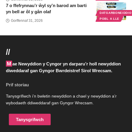
7 o ffefrynnau’r ŵyl sy’n barod am barti
yn bell ar ôl y gân olaf
DATGARBONEIDDI
POBL A LLE
Gorffennaf 31, 2026
//
Mae Newyddion y Cyngor yn darparu’r holl newyddion
diweddaraf gan Gyngor Bwrdeistref Sirol Wrecsam.
Prif storiau
Tanysgrifiwch i’n bwletin newyddion a chael y newyddion a’r
wybodaeth ddiweddaraf gan Gyngor Wrecsam.
Tanysgrifwch