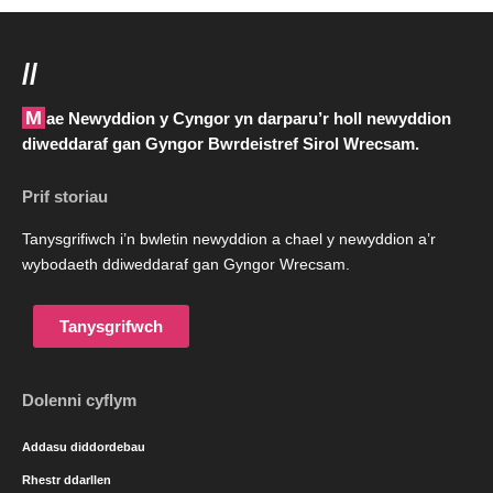
//
Mae Newyddion y Cyngor yn darparu’r holl newyddion
diweddaraf gan Gyngor Bwrdeistref Sirol Wrecsam.
Prif storiau
Tanysgrifiwch i’n bwletin newyddion a chael y newyddion a’r
wybodaeth ddiweddaraf gan Gyngor Wrecsam.
Tanysgrifwch
Dolenni cyflym
Addasu diddordebau
Rhestr ddarllen