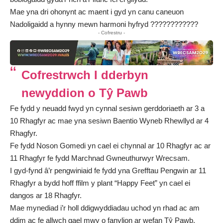
Mae yna dri ohonynt ac maent i gyd yn canu caneuon
Nadoligaidd a hynny mewn harmoni hyfryd ????????????
- Cofrestru -
Cofrestrwch I dderbyn
newyddion o Tŷ Pawb
Fe fydd y neuadd fwyd yn cynnal sesiwn gerddoriaeth ar 3 a
10 Rhagfyr ac mae yna sesiwn Baentio Wyneb Rhewllyd ar 4
Rhagfyr.
Fe fydd Noson Gomedi yn cael ei chynnal ar 10 Rhagfyr ac ar
11 Rhagfyr fe fydd Marchnad Gwneuthurwyr Wrecsam.
I gyd-fynd â’r pengwiniaid fe fydd yna Grefftau Pengwin ar 11
Rhagfyr a bydd hoff ffilm y plant “Happy Feet” yn cael ei
dangos ar 18 Rhagfyr.
Mae mynediad i’r holl ddigwyddiadau uchod yn rhad ac am
ddim ac fe allwch gael mwy o fanylion ar wefan
Tŷ Pawb
.