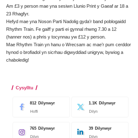
Am £3 y person mae yna sesiwn Llunio Print y Gaeaf ar 18 a
23 Rhagfyr.
Hefyd mae yna Noson Parti Nadolig gyda’r band poblogaidd
Rhythm Train. Fe gaiff y parti ei gynnal rhwng 7.30 a 12
(hanner nos) a phris y tocynnau yw £12 y person.
Mae Rhythm Train yn hanu o Wrecsam ac mae’r pum cerddor
hynod o brofiadol yn sicrhau digwyddiad unigryw, bywiog a
chaboledig!
Cysylltu
812
Dilynwyr
1.1K
Dilynwyr
Hoffi
Dilyn
765
Dilynwyr
39
Dilynwyr
Dilyn
Dilyn