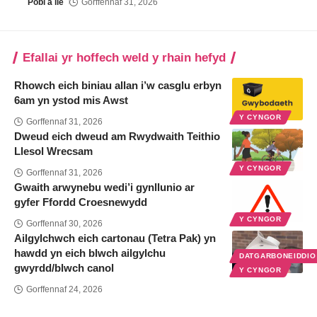
Pobl a lle
Gorffennaf 31, 2026
Efallai yr hoffech weld y rhain hefyd
Rhowch eich biniau allan i’w casglu erbyn
6am yn ystod mis Awst
Y CYNGOR
Gorffennaf 31, 2026
Dweud eich dweud am Rwydwaith Teithio
Llesol Wrecsam
Y CYNGOR
Gorffennaf 31, 2026
Gwaith arwynebu wedi’i gynllunio ar
gyfer Ffordd Croesnewydd
Y CYNGOR
Gorffennaf 30, 2026
Ailgylchwch eich cartonau (Tetra Pak) yn
hawdd yn eich blwch ailgylchu
DATGARBONEIDDI
gwyrdd/blwch canol
Y CYNGOR
Gorffennaf 24, 2026