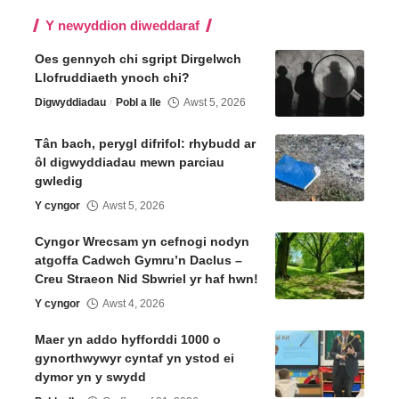
Y newyddion diweddaraf
Oes gennych chi sgript Dirgelwch
Llofruddiaeth ynoch chi?
Digwyddiadau
Pobl a lle
Awst 5, 2026
Tân bach, perygl difrifol: rhybudd ar
ôl digwyddiadau mewn parciau
gwledig
Y cyngor
Awst 5, 2026
Cyngor Wrecsam yn cefnogi nodyn
atgoffa Cadwch Gymru’n Daclus –
Creu Straeon Nid Sbwriel yr haf hwn!
Y cyngor
Awst 4, 2026
Maer yn addo hyfforddi 1000 o
gynorthwywyr cyntaf yn ystod ei
dymor yn y swydd