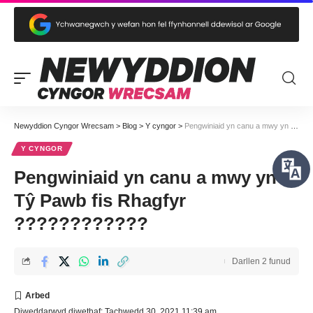
Newyddion Cyngor Wrecsam
>
Blog
>
Y cyngor
>
Pengwiniaid yn canu a mwy yn Tŷ Pawb fis Rhagfyr ????????????
Y CYNGOR
Pengwiniaid yn canu a mwy yn
Tŷ Pawb fis Rhagfyr
????????????
Darllen 2 funud
Diweddarwyd diwethaf: Tachwedd 30, 2021 11:39 am