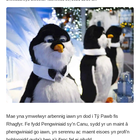
Mae yna ymwelwyr arbennig iawn yn dod i Tŷ Pawb fis
Rhagfyr. Fe fydd
Pengwiniaid sy’n Canu
, sydd yr un maint â
phengwiniaid go iawn, yn serennu ac maent eisoes yn profi’n
boblogaidd gyda’r hen a’r ifanc fel ei gilydd.