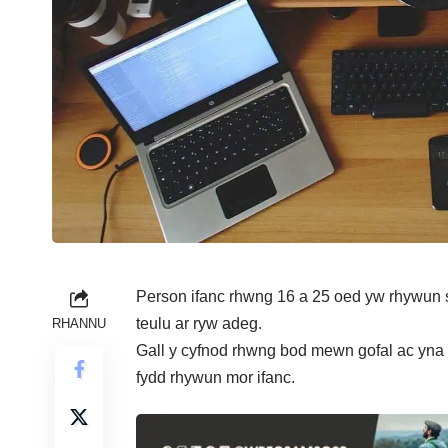
Person ifanc rhwng 16 a 25 oed yw rhywun sy
teulu ar ryw adeg.
RHANNU
Gall y cyfnod rhwng bod mewn gofal ac yna 
fydd rhywun mor ifanc.