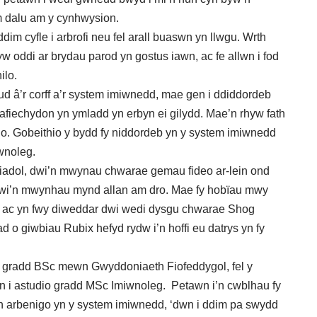
m dalu am y cynhwysion.
dim cyfle i arbrofi neu fel arall buaswn yn llwgu. Wrth
w oddi ar brydau parod yn gostus iawn, ac fe allwn i fod
ilo.
â’r corff a’r system imiwnedd, mae gen i ddiddordeb
fiechydon yn ymladd yn erbyn ei gilydd. Mae’n rhyw fath
ddo. Gobeithio y bydd fy niddordeb yn y system imiwnedd
wnoleg.
diadol, dwi’n mwynau chwarae gemau fideo ar-lein ond
dwi’n mwynhau mynd allan am dro. Mae fy hobïau mwy
 ac yn fwy diweddar dwi wedi dysgu chwarae Shog
 o giwbiau Rubix hefyd rydw i’n hoffi eu datrys yn fy
io gradd BSc mewn Gwyddoniaeth Fiofeddygol, fel y
wn i astudio gradd MSc Imiwnoleg. Petawn i’n cwblhau fy
yn arbenigo yn y system imiwnedd, ‘dwn i ddim pa swydd