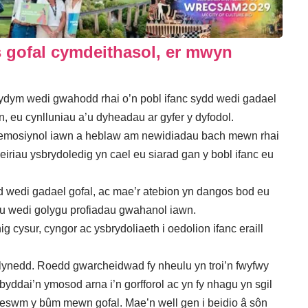
 gofal cymdeithasol, er mwyn
rydym wedi gwahodd rhai o’n pobl ifanc sydd wedi gadael
on, eu cynlluniau a’u dyheadau ar gyfer y dyfodol.
yn emosiynol iawn a heblaw am newidiadau bach mewn rhai
eiriau ysbrydoledig yn cael eu siarad gan y bobl ifanc eu
dd wedi gadael gofal, ac mae’r atebion yn dangos bod eu
u wedi golygu profiadau gwahanol iawn.
g cysur, cyngor ac ysbrydoliaeth i oedolion ifanc eraill
blynedd. Roedd gwarcheidwad fy nheulu yn troi’n fwyfwy
byddai’n ymosod arna i’n gorfforol ac yn fy nhagu yn sgil
rheswm y bûm mewn gofal. Mae’n well gen i beidio â sôn