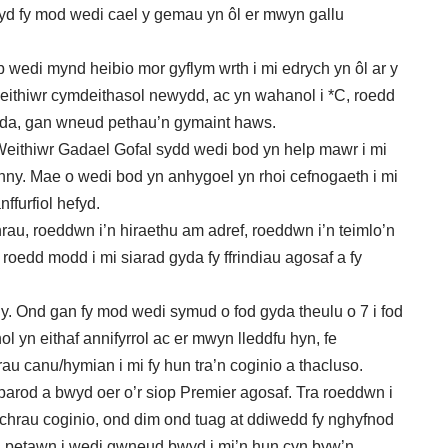
fyd fy mod wedi cael y gemau yn ôl er mwyn gallu
 wedi mynd heibio mor gyflym wrth i mi edrych yn ôl ar y
 weithiwr cymdeithasol newydd, ac yn wahanol i *C, roedd
f da, gan wneud pethau’n gymaint haws.
s Weithiwr Gadael Gofal sydd wedi bod yn help mawr i mi
ny. Mae o wedi bod yn anhygoel yn rhoi cefnogaeth i mi
ffurfiol hefyd.
hrau, roeddwn i’n hiraethu am adref, roeddwn i’n teimlo’n
 roedd modd i mi siarad gyda fy ffrindiau agosaf a fy
. Ond gan fy mod wedi symud o fod gyda theulu o 7 i fod
ol yn eithaf annifyrrol ac er mwyn lleddfu hyn, fe
u canu/hymian i mi fy hun tra’n coginio a thacluso.
parod a bwyd oer o’r siop Premier agosaf. Tra roeddwn i
echrau coginio, ond dim ond tuag at ddiwedd fy nghyfnod
i petawn i wedi gwneud bwyd i mi’n hun cyn byw’n