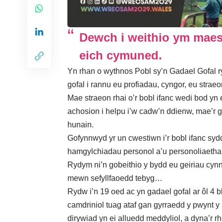
Dewch i weithio ym maes
eich cymuned.
Yn rhan o wythnos Pobl sy’n Gadael Gofal 
gofal i rannu eu profiadau, cyngor, eu strae
Mae straeon rhai o’r bobl ifanc wedi bod 
achosion i helpu i’w cadw’n ddienw, mae’r g
hunain.
Gofynnwyd yr un cwestiwn i’r bobl ifanc sy
hamgylchiadau personol a’u personoliaetha
Rydym ni’n gobeithio y bydd eu geiriau cynni
mewn sefyllfaoedd tebyg…
Rydw i’n 19 oed ac yn gadael gofal ar ôl 4 
camdriniol tuag ataf gan gyrraedd y pwynt y 
dirywiad yn ei alluedd meddyliol, a dyna’r 