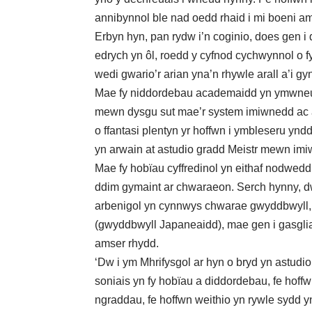
annibynnol ble nad oedd rhaid i mi boeni a
Erbyn hyn, pan rydw i’n coginio, does gen i d
edrych yn ôl, roedd y cyfnod cychwynnol o fy
wedi gwario’r arian yna’n rhywle arall a’i gyn
Mae fy niddordebau academaidd yn ymwneud 
mewn dysgu sut mae’r system imiwnedd ac a
o ffantasi plentyn yr hoffwn i ymbleseru yn
yn arwain at astudio gradd Meistr mewn imi
Mae fy hobïau cyffredinol yn eithaf nodwed
ddim gymaint ar chwaraeon. Serch hynny, 
arbenigol yn cynnwys chwarae gwyddbwyll,
(gwyddbwyll Japaneaidd), mae gen i gasgliad
amser rhydd.
‘Dw i ym Mhrifysgol ar hyn o bryd yn astud
soniais yn fy hobïau a diddordebau, fe hoff
ngraddau, fe hoffwn weithio yn rywle sydd 