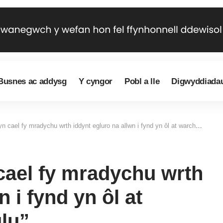
Busnes ac addysg
Y cyngor
Pobl a lle
Digwyddiada
ael fy mradychu wrth iddynt egluro na allwn i fynd yn ôl at warcheidwad fy nheulu”
cael fy mradychu wrth
 i fynd yn ôl at
lu”