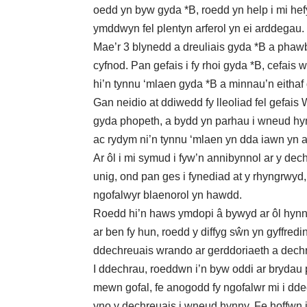
oedd yn byw gyda *B, roedd yn help i mi he
ymddwyn fel plentyn arferol yn ei arddegau.
Mae’r 3 blynedd a dreuliais gyda *B a phawb
cyfnod. Pan gefais i fy rhoi gyda *B, cefais
hi’n tynnu ‘mlaen gyda *B a minnau’n eitha
Gan neidio at ddiwedd fy lleoliad fel gefai
gyda phopeth, a bydd yn parhau i wneud hyn
ac rydym ni’n tynnu ‘mlaen yn dda iawn yn an
Ar ôl i mi symud i fyw’n annibynnol ar y dec
unig, ond pan ges i fynediad at y rhyngrwyd,
ngofalwyr blaenorol yn hawdd.
Roedd hi’n haws ymdopi â bywyd ar ôl hynny
ar ben fy hun, roedd y diffyg sŵn yn gyffredin
ddechreuais wrando ar gerddoriaeth a dechra
I ddechrau, roeddwn i’n byw oddi ar brydau 
mewn gofal, fe anogodd fy ngofalwr mi i dd
yno y dechreuais i wneud hynny. Fe hoffwn 