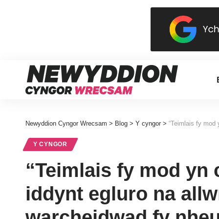
Newyddion Cyngor Wrecsam
>
Blog
>
Y cyngor
>
“Teimlais fy mod yn c
Y CYNGOR
“Teimlais fy mod yn 
iddynt egluro na allwn
warcheidwad fy nheu