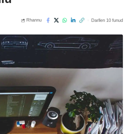
Rhannu
Darllen 10 funud