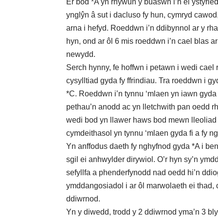
Er bod *A yn rhywun y buaswn i’n ei ystyrie
ynglŷn â sut i dacluso fy hun, cymryd cawod
arna i hefyd. Roeddwn i’n ddibynnol ar y rha
hyn, ond ar ôl 6 mis roeddwn i’n cael blas ar
newydd.
Serch hynny, fe hoffwn i petawn i wedi cael
cysylltiad gyda fy ffrindiau. Tra roeddwn i g
*C. Roeddwn i’n tynnu ‘mlaen yn iawn gyda 
pethau’n anodd ac yn lletchwith pan oedd r
wedi bod yn llawer haws bod mewn lleoliad 
cymdeithasol yn tynnu ‘mlaen gyda fi a fy n
Yn anffodus daeth fy nghyfnod gyda *A i ben 
sgil ei anhwylder dirywiol. O’r hyn sy’n ymdd
sefyllfa a phenderfynodd nad oedd hi’n ddioge
ymddangosiadol i ar ôl marwolaeth ei thad, c
ddiwrnod.
Yn y diwedd, trodd y 2 ddiwrnod yma’n 3 b