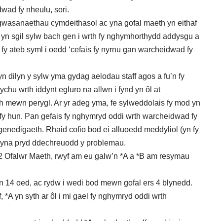
wad fy nheulu, sori.
 gwasanaethau cymdeithasol ac yna gofal maeth yn eithaf
 yn sgil sylw bach gen i wrth fy nghymhorthydd addysgu a
 fy ateb syml i oedd ‘cefais fy nyrnu gan warcheidwad fy
yn dilyn y sylw yma gydag aelodau staff agos a fu’n fy
chu wrth iddynt egluro na allwn i fynd yn ôl at
 mewn perygl. Ar yr adeg yma, fe sylweddolais fy mod yn
g fy hun. Pan gefais fy nghymryd oddi wrth warcheidwad fy
enedigaeth. Rhaid cofio bod ei alluoedd meddyliol (yn fy
 dyna pryd ddechreuodd y problemau.
2 Ofalwr Maeth, rwyf am eu galw’n *A a *B am resymau
n 14 oed, ac rydw i wedi bod mewn gofal ers 4 blynedd.
, *A yn syth ar ôl i mi gael fy nghymryd oddi wrth