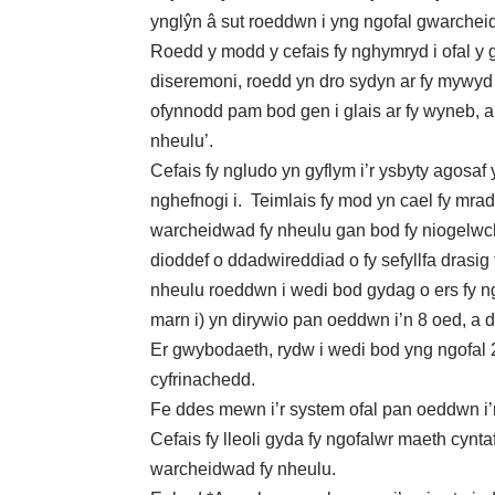
ynglŷn â sut roeddwn i yng ngofal gwarcheid
Roedd y modd y cefais fy nghymryd i ofal y
diseremoni, roedd yn dro sydyn ar fy mywyd
ofynnodd pam bod gen i glais ar fy wyneb, a
nheulu’.
Cefais fy ngludo yn gyflym i’r ysbyty agosaf 
nghefnogi i. Teimlais fy mod yn cael fy mrady
warcheidwad fy nheulu gan bod fy niogelwch
dioddef o ddadwireddiad o fy sefyllfa drasi
nheulu roeddwn i wedi bod gydag o ers fy ng
marn i) yn dirywio pan oeddwn i’n 8 oed, a
Er gwybodaeth, rydw i wedi bod yng ngofal 
cyfrinachedd.
Fe ddes mewn i’r system ofal pan oeddwn i’
Cefais fy lleoli gyda fy ngofalwr maeth cyntaf
warcheidwad fy nheulu.