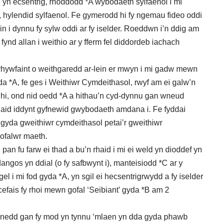
d yn ecsentrig, rhoddodd *A wybodaeth sylfaenol i mi
, hylendid sylfaenol. Fe gymerodd hi fy ngemau fideo oddi
in i dynnu fy sylw oddi ar fy iselder. Roeddwn i’n ddig am
 fynd allan i weithio ar y fferm fel diddordeb iachach
 rhywfaint o weithgaredd ar-lein er mwyn i mi gadw mewn
yda *A, fe ges i Weithiwr Cymdeithasol, rwyf am ei galw’n
hi, ond nid oedd *A a hithau’n cyd-dynnu gan wneud
haid iddynt gyfnewid gwybodaeth amdana i. Fe fyddai
gyda gweithiwr cymdeithasol petai’r gweithiwr
gofalwr maeth.
pan fu farw ei thad a bu’n rhaid i mi ei weld yn dioddef yn
angos yn ddial (o fy safbwynt i), manteisiodd *C ar y
l i mi fod gyda *A, yn sgil ei hecsentrigrwydd a fy iselder
efais fy rhoi mewn gofal ‘Seibiant’ gyda *B am 2
lynedd gan fy mod yn tynnu ‘mlaen yn dda gyda phawb