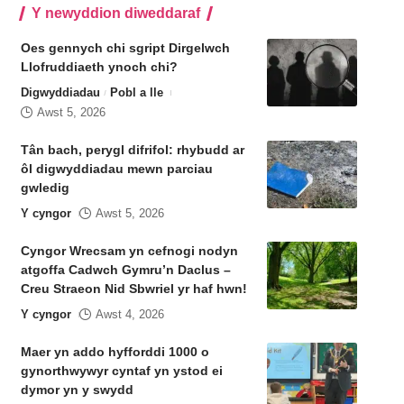
Y newyddion diweddaraf
Oes gennych chi sgript Dirgelwch
Llofruddiaeth ynoch chi?
Digwyddiadau
Pobl a lle
Awst 5, 2026
Tân bach, perygl difrifol: rhybudd ar
ôl digwyddiadau mewn parciau
gwledig
Y cyngor
Awst 5, 2026
Cyngor Wrecsam yn cefnogi nodyn
atgoffa Cadwch Gymru’n Daclus –
Creu Straeon Nid Sbwriel yr haf hwn!
Y cyngor
Awst 4, 2026
Maer yn addo hyfforddi 1000 o
gynorthwywyr cyntaf yn ystod ei
dymor yn y swydd