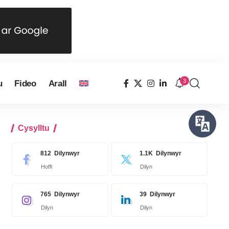
3
u
Fideo
Arall
Cysylltu
812
Dilynwyr
1.1K
Dilynwyr
Hoffi
Dilyn
765
Dilynwyr
39
Dilynwyr
Dilyn
Dilyn