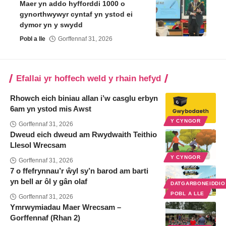
Maer yn addo hyfforddi 1000 o
gynorthwywyr cyntaf yn ystod ei
dymor yn y swydd
Pobl a lle
Gorffennaf 31, 2026
Efallai yr hoffech weld y rhain hefyd
Rhowch eich biniau allan i’w casglu erbyn
6am yn ystod mis Awst
Y CYNGOR
Gorffennaf 31, 2026
Dweud eich dweud am Rwydwaith Teithio
Llesol Wrecsam
Y CYNGOR
Gorffennaf 31, 2026
7 o ffefrynnau’r ŵyl sy’n barod am barti
yn bell ar ôl y gân olaf
DATGARBONEIDDI
POBL A LLE
Gorffennaf 31, 2026
Ymrwymiadau Maer Wrecsam –
Gorffennaf (Rhan 2)