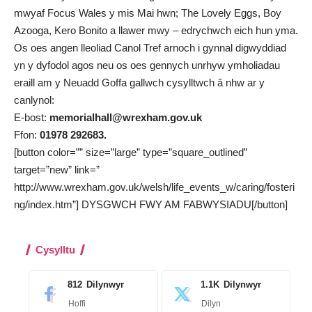
mwyaf Focus Wales y mis Mai hwn; The Lovely Eggs, Boy
Azooga, Kero Bonito a llawer mwy – edrychwch eich hun yma.
Os oes angen lleoliad Canol Tref arnoch i gynnal digwyddiad
yn y dyfodol agos neu os oes gennych unrhyw ymholiadau
eraill am y
Neuadd Goffa
gallwch cysylltwch â nhw ar y
canlynol:
E-bost:
memorialhall@wrexham.gov.uk
Ffon:
01978 292683.
[button color=”” size=”large” type=”square_outlined”
target=”new” link=”
http://www.wrexham.gov.uk/welsh/life_events_w/caring/fosteri
ng/index.htm”] DYSGWCH FWY AM FABWYSIADU[/button]
Cysylltu
812
Dilynwyr
1.1K
Dilynwyr
Hoffi
Dilyn