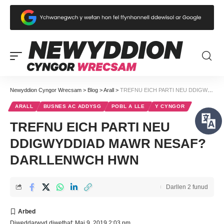
Newyddion Cyngor Wrecsam
>
Blog
>
Arall
>
TREFNU EICH PARTI NEU DDIGWYDDIAD MAWR NESAF? DARLLENWCH HWN
ARALL
BUSNES AC ADDYSG
POBL A LLE
Y CYNGOR
TREFNU EICH PARTI NEU
DDIGWYDDIAD MAWR NESAF?
DARLLENWCH HWN
Darllen 2 funud
Diweddarwyd diwethaf: Mai 9, 2019 2:03 pm