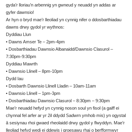
gyda’r lloriau’n arbennig yn gwneud y neuadd yn addas ar
gyfer dawnsio!
Ar hyn o bryd mae’r lleoliad yn cynnig nifer o ddosbarthiadau
dawns drwy gydol yr wythnos:
Dyddiau Llun
• Dawns Amser Te – 2pm-4pm
• Dosbarthiadau Dawnsio Albanaidd/Dawnsio Clasurol –
7:30pm-9:30pm
Dyddiau Mawrth
• Dawnsio Llinell – 8pm-10pm
Dydd Iau
• Dosbarth Dawnsio Llinell Lladin – 10am-11am
• Dawnsio Llinell – 1pm-3pm
• Dosbarthiadau Dawnsio Clasurol – 8:30pm – 9:30pm
Mae’r neuadd hefyd yn cynnig noson soul yn fisol (a gaiff ei
chynnal fel arfer ar yr 2il ddydd Sadwrn ymhob mis) yn ogystal
â sesiynau rhoi gwaed rheolaidd
drwy gydol y flwyddyn.
Mae’r
lleoliad hefyd wedi ei ddewis i groesawu rhai o berfformwyr