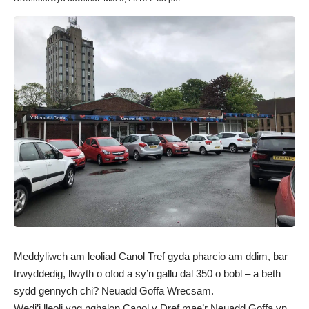
Meddyliwch am leoliad Canol Tref gyda pharcio am ddim, bar
trwyddedig, llwyth o ofod a sy’n gallu dal 350 o bobl – a beth
sydd gennych chi? Neuadd Goffa Wrecsam.
Wedi’i lleoli yng nghalon Canol y Dref mae’r Neuadd Goffa yn