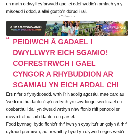
un math o dwyll cyfarwydd gael ei ddefnyddio’n amlach yn y
misoedd i ddod, a allai gostio’n ddrud i rai.
- Cofrestru -
PEIDIWCH Â GADAEL I
DWYLLWYR EICH SGAMIO!
COFRESTRWCH I GAEL
CYNGOR A RHYBUDDION AR
SGAMIAU YN EICH ARDAL CHI
Ers nifer o flynyddoedd, wrth i’r Nadolig agosáu, mae cardiau
‘wedi methu danfon’ sy’n edrych yn swyddogol wedi cael eu
dosbarthu i dai, yn dweud wrthyn nhw ffonio rhif penodol er
mwyn trefnu i ail-ddanfon eu parsel.
Fodd bynnag, bydd ffonio’r rhif hwn yn cysylltu’r unigolyn â rhif
cyfradd premiwm, ac unwaith y bydd yn clywed neges wedi’i