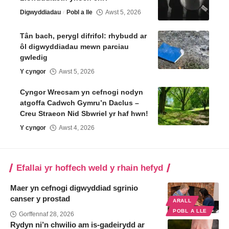
Digwyddiadau
Pobl a lle
Awst 5, 2026
Tân bach, perygl difrifol: rhybudd ar
ôl digwyddiadau mewn parciau
gwledig
Y cyngor
Awst 5, 2026
Cyngor Wrecsam yn cefnogi nodyn
atgoffa Cadwch Gymru’n Daclus –
Creu Straeon Nid Sbwriel yr haf hwn!
Y cyngor
Awst 4, 2026
Efallai yr hoffech weld y rhain hefyd
Maer yn cefnogi digwyddiad sgrinio
canser y prostad
ARALL
POBL A LLE
Gorffennaf 28, 2026
Rydyn ni’n chwilio am is-gadeirydd ar