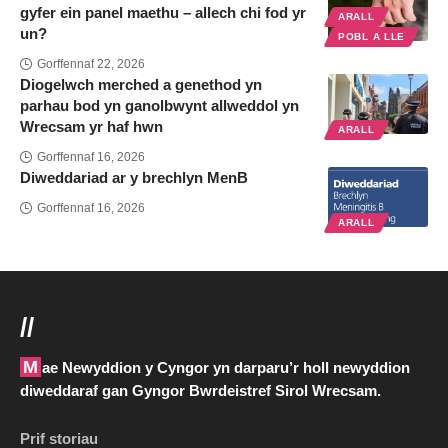
gyfer ein panel maethu – allech chi fod yr
ARALL
un?
POBL A LLE
Gorffennaf 22, 2026
Diogelwch merched a genethod yn
parhau bod yn ganolbwynt allweddol yn
Wrecsam yr haf hwn
ARALL
Gorffennaf 16, 2026
Diweddariad ar y brechlyn MenB
Gorffennaf 16, 2026
ARALL
//
Mae Newyddion y Cyngor yn darparu’r holl newyddion
diweddaraf gan Gyngor Bwrdeistref Sirol Wrecsam.
Prif storiau