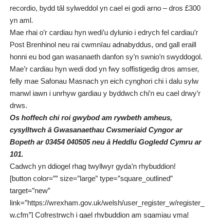
recordio, bydd tâl sylweddol yn cael ei godi arno – dros £300
yn aml.
Mae rhai o’r cardiau hyn wedi’u dylunio i edrych fel cardiau’r
Post Brenhinol neu rai cwmnïau adnabyddus, ond gall eraill
honni eu bod gan wasanaeth danfon sy’n swnio’n swyddogol.
Mae’r cardiau hyn wedi dod yn fwy soffistigedig dros amser,
felly mae Safonau Masnach yn eich cynghori chi i dalu sylw
manwl iawn i unrhyw gardiau y byddwch chi’n eu cael drwy’r
drws.
Os hoffech chi roi gwybod am rywbeth amheus,
cysylltwch â Gwasanaethau Cwsmeriaid Cyngor ar
Bopeth ar 03454 040505 neu â Heddlu Gogledd Cymru ar
101.
Cadwch yn ddiogel rhag twyllwyr gyda’n rhybuddion!
[button color=”” size=”large” type=”square_outlined”
target=”new”
link=”https://wrexham.gov.uk/welsh/user_register_w/register_
w.cfm”] Cofrestrwch i gael rhybuddion am sgamiau yma!