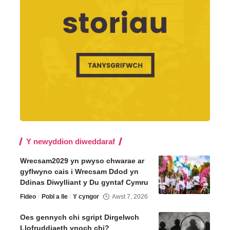
Y newyddion diweddaraf
Wrecsam2029 yn pwyso chwarae ar
gyflwyno cais i Wrecsam Ddod yn
Ddinas Diwylliant y Du gyntaf Cymru
Fideo
Pobl a lle
Y cyngor
Awst 7, 2026
Oes gennych chi sgript Dirgelwch
Llofruddiaeth ynoch chi?