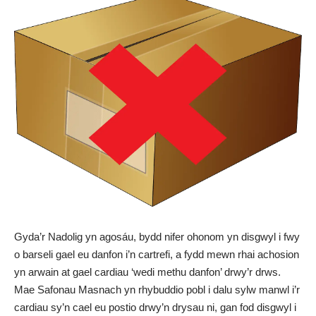
Gyda’r Nadolig yn agosáu, bydd nifer ohonom yn disgwyl i fwy
o barseli gael eu danfon i’n cartrefi, a fydd mewn rhai achosion
yn arwain at gael cardiau ‘wedi methu danfon’ drwy’r drws.
Mae Safonau Masnach yn rhybuddio pobl i dalu sylw manwl i’r
cardiau sy’n cael eu postio drwy’n drysau ni, gan fod disgwyl i