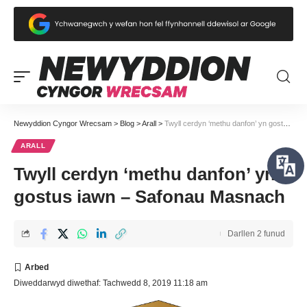
Newyddion Cyngor Wrecsam
>
Blog
>
Arall
>
Twyll cerdyn ‘methu danfon’ yn gostus iawn – Safonau Masnach
ARALL
Twyll cerdyn ‘methu danfon’ yn
gostus iawn – Safonau Masnach
Darllen 2 funud
Diweddarwyd diwethaf: Tachwedd 8, 2019 11:18 am