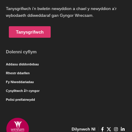
Tanysgrifiwch i’n bwletin newyddion a chael y newyddion a’r
wybodaeth ddiweddaraf gan Gyngor Wrecsam.
Tanysgrifwch
Dolenni cyflym
Addasu diddordebau
Rhestr ddarllen
Fy Niweddariadau
Cysylltwch â’r cyngor
Polisi preifatrwydd
Dilynwch NI