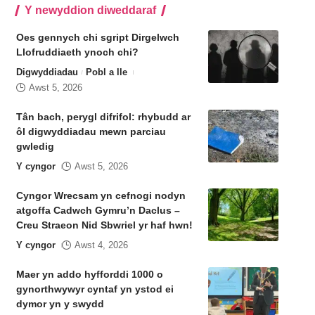
Y newyddion diweddaraf
Oes gennych chi sgript Dirgelwch
Llofruddiaeth ynoch chi?
Digwyddiadau
Pobl a lle
Awst 5, 2026
Tân bach, perygl difrifol: rhybudd ar
ôl digwyddiadau mewn parciau
gwledig
Y cyngor
Awst 5, 2026
Cyngor Wrecsam yn cefnogi nodyn
atgoffa Cadwch Gymru’n Daclus –
Creu Straeon Nid Sbwriel yr haf hwn!
Y cyngor
Awst 4, 2026
Maer yn addo hyfforddi 1000 o
gynorthwywyr cyntaf yn ystod ei
dymor yn y swydd