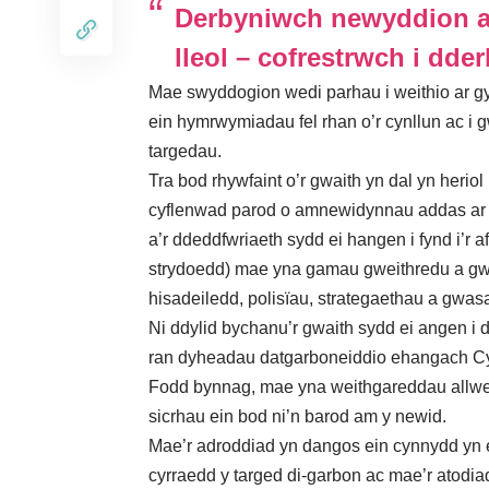
Derbyniwch newyddion a
lleol – cofrestrwch i dder
Mae swyddogion wedi parhau i weithio ar gyfl
ein hymrwymiadau fel rhan o’r cynllun ac i 
targedau.
Tra bod rhywfaint o’r gwaith yn dal yn herio
cyflenwad parod o amnewidynnau addas ar g
a’r ddeddfwriaeth sydd ei hangen i fynd i’r 
strydoedd) mae yna gamau gweithredu a gwe
hisadeiledd, polisïau, strategaethau a gwasa
Ni ddylid bychanu’r gwaith sydd ei angen i
ran dyheadau datgarboneiddio ehangach C
Fodd bynnag, mae yna weithgareddau allwed
sicrhau ein bod ni’n barod am y newid.
Mae’r adroddiad yn dangos ein cynnydd yn er
cyrraedd y targed di-garbon ac mae’r atod