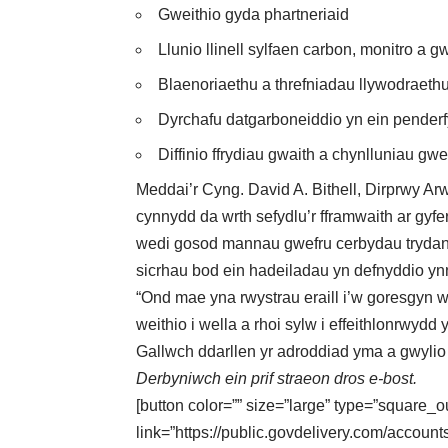
Gweithio gyda phartneriaid
Llunio llinell sylfaen carbon, monitro a 
Blaenoriaethu a threfniadau llywodraeth
Dyrchafu datgarboneiddio yn ein penderf
Diffinio ffrydiau gwaith a chynlluniau g
Meddai’r Cyng. David A. Bithell, Dirprwy 
cynnydd da wrth sefydlu’r fframwaith ar gyfe
wedi gosod mannau gwefru cerbydau trydan m
sicrhau bod ein hadeiladau yn defnyddio ynni
“Ond mae yna rwystrau eraill i’w goresgyn w
weithio i wella a rhoi sylw i effeithlonrwydd 
Gallwch ddarllen yr adroddiad
yma
a gwylio
Derbyniwch ein prif straeon dros e-bost.
[button color=”” size=”large” type=”square_o
link=”https://public.govdelivery.com/acc