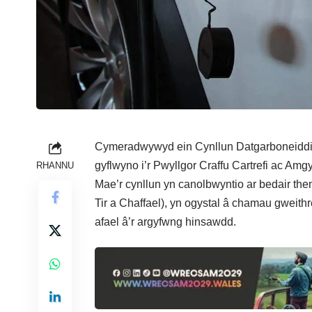
Cymeradwywyd ein Cynllun Datgarboneiddio 
gyflwyno i’r Pwyllgor Craffu Cartrefi ac Am
RHANNU
Mae’r cynllun yn canolbwyntio ar bedair t
Tir a Chaffael), yn ogystal â chamau gweithr
afael â’r argyfwng hinsawdd.