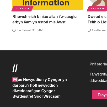
Y CYNGOR
Y CYNGOR
Rhowch eich biniau allan i’w casglu
Dweud eic
erbyn 6am yn ystod mis Awst
Teithio Ll
Gorffennaf 31, 2026
Gorffennaf
Prif stori
//
Tanysgrif
M
ae Newyddion y Cyngor yn
ddiweddar
darparu’r holl newyddion
diweddaraf gan Gyngor
Tanys
Bwrdeistref Sirol Wrecsam.