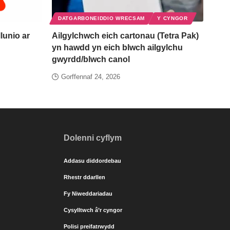
DATGARBONEIDDIO WRECSAM
Y CYNGOR
lunio ar
Ailgylchwch eich cartonau (Tetra Pak)
yn hawdd yn eich blwch ailgylchu
gwyrdd/blwch canol
Gorffennaf 24, 2026
Dolenni cyflym
Addasu diddordebau
Rhestr ddarllen
Fy Niweddariadau
Cysylltwch â’r cyngor
Polisi preifatrwydd