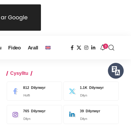
3
u
Fideo
Arall
Cysylltu
812
Dilynwyr
1.1K
Dilynwyr
Hoffi
Dilyn
765
Dilynwyr
39
Dilynwyr
Dilyn
Dilyn