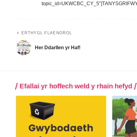
topic_id=UKWCBC_CY_5″]TANYSGRIFWYC
ERTHYGL FLAENOROL
Her Ddarllen yr Haf!
Efallai yr hoffech weld y rhain hefyd