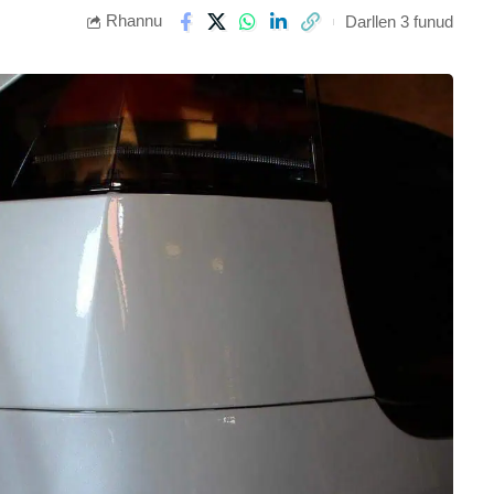
Rhannu
Darllen 3 funud