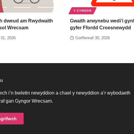
Y CYNGOR
h dweud am Rwydwaith
Gwaith arwynebu wedi’i gynl
esol Wrecsam
gyfer Ffordd Croesnewydd
 31, 2026
Gorffennaf 30, 2026
au
iwch i’n bwletin newyddion a chael y newyddion a’r wybodaeth
af gan Gyngor Wrecsam.
grifwch