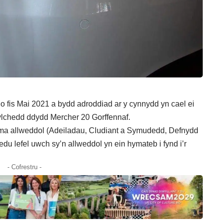
fis Mai 2021 a bydd adroddiad ar y cynnydd yn cael ei
gylchedd ddydd Mercher 20 Gorffennaf.
hema allweddol (Adeiladau, Cludiant a Symudedd, Defnydd
edu lefel uwch sy’n allweddol yn ein hymateb i fynd i’r
- Cofrestru -