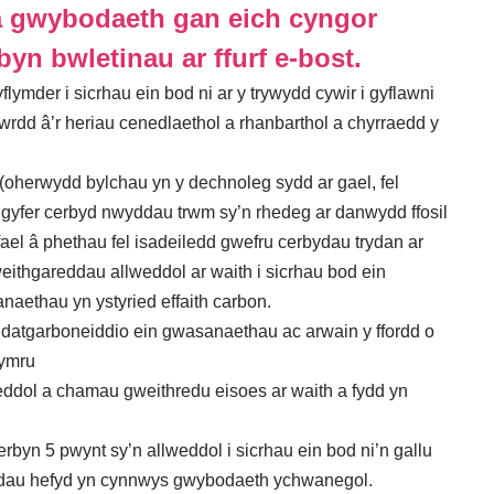
 gwybodaeth gan eich cyngor
byn bwletinau ar ffurf e-bost.
ymder i sicrhau ein bod ni ar y trywydd cywir i gyflawni
gwrdd â’r heriau cenedlaethol a rhanbarthol a chyrraedd y
l (oherwydd bylchau yn y dechnoleg sydd ar gael, fel
yfer cerbyd nwyddau trwm sy’n rhedeg ar danwydd ffosil
afael â phethau fel isadeiledd gwefru cerbydau trydan ar
ithgareddau allweddol ar waith i sicrhau bod ein
naethau yn ystyried effaith carbon.
 ddatgarboneiddio ein gwasanaethau ac arwain y ffordd o
ymru
dol a chamau gweithredu eisoes ar waith a fydd yn
byn 5 pwynt sy’n allweddol i sicrhau ein bod ni’n gallu
iadau hefyd yn cynnwys gwybodaeth ychwanegol.