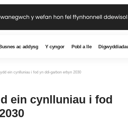
Busnes ac addysg
Y cyngor
Pobl a lle
Digwyddiada
ydd ein cynlluniau i fod yn ddi-garbon erbyn 2030
 ein cynlluniau i fod
 2030