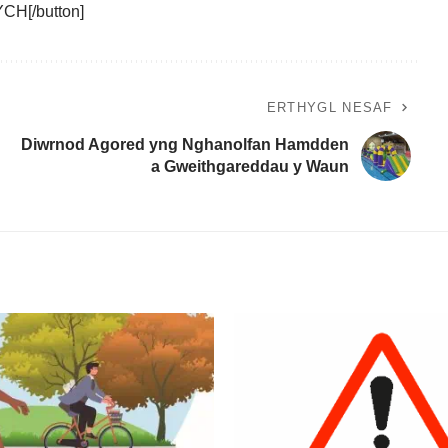
H[/button]
ERTHYGL NESAF
Diwrnod Agored yng Nghanolfan Hamdden
a Gweithgareddau y Waun