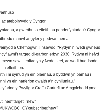
gwerthuso
u ac atebolrwydd y Cyngor
yniadau, a gwerthuso effeithiau penderfyniadau’r Cyngor
weithredu manwl ar gyfer y pedwar thema
Arweinydd a Chefnogwr Hinsawdd, “Rydym ni wedi gwneud
r cyflawni’r targed di-garbon erbyn 2030. Rydym ni hefyd
ewn sawl lleoliad yn y fwrdeistref, ac wedi buddsoddi i
’n effeithlon.
rth i ni symud yn ein blaenau, a byddwn yn parhau i
ynni yn ein harferion gwaith a’n cynlluniau.”
 cyfarfod y Pwyllgor Craffu Cartrefi ac Amgylchedd
yma
.
utlined” target=”new”
ounts/UKWCBC_CY/subscriber/new?