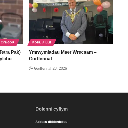
 CYNGOR
POBL A LLE
Tetra Pak)
Ymrwymiadau Maer Wrecsam –
gylchu
Gorffennaf
Gorffennaf 28, 2026
Dolenni cyflym
Addasu diddordebau