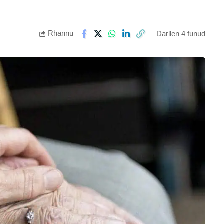
Rhannu
Darllen 4 funud