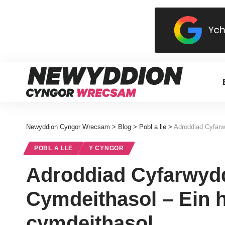
Newyddion Cyngor Wrecsam
>
Blog
>
Pobl a lle
>
Adroddiad Cyfarwy
POBL A LLE
Y CYNGOR
Adroddiad Cyfarwyd
Cymdeithasol – Ein h
cymdeithasol