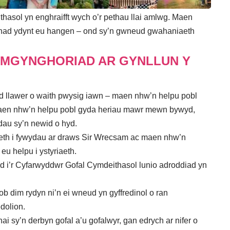
sol yn enghraifft wych o’r pethau llai amlwg. Maen
l nad ydynt eu hangen – ond sy’n gwneud gwahaniaeth
YMGYNGHORIAD AR GYNLLUN Y
d llawer o waith pwysig iawn – maen nhw’n helpu pobl
Maen nhw’n helpu pobl gyda heriau mawr mewn bywyd,
dau sy’n newid o hyd.
th i fywydau ar draws Sir Wrecsam ac maen nhw’n
eu helpu i ystyriaeth.
d i’r Cyfarwyddwr Gofal Cymdeithasol lunio adroddiad yn
b dim rydyn ni’n ei wneud yn gyffredinol o ran
dolion.
ai sy’n derbyn gofal a’u gofalwyr, gan edrych ar nifer o