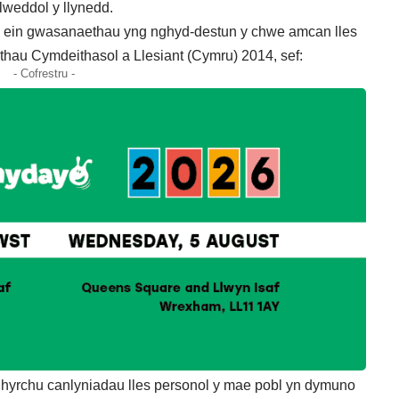
lweddol y llynedd.
d ein gwasanaethau yng nghyd-destun y chwe amcan lles
hau Cymdeithasol a Llesiant (Cymru) 2014, sef:
- Cofrestru -
ynhyrchu canlyniadau lles personol y mae pobl yn dymuno