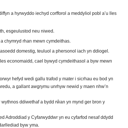
iffyn a hyrwyddo iechyd corfforol a meddyliol pobl a’u lles
th, esgeulustod neu niwed.
u a chymryd rhan mewn cymdeithas.
nasoedd domestig, teuluol a phersonol iach yn ddiogel.
u lles economaidd, cael bywyd cymdeithasol a byw mewn
orwyr hefyd wedi gallu trafod y mater i sicrhau eu bod yn
redu, a gallant awgrymu unrhyw newid y maen nhw’n
yr wythnos ddiwethaf a bydd rŵan yn mynd ger bron y
ied Adroddiad y Cyfarwyddwr yn eu cyfarfod nesaf ddydd
darllediad byw yma
.