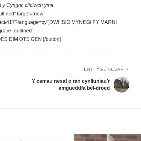
n y Cyngor,
cliciwch yma
utlined” target=”new”
roject/417?language=cy”]DWI ISIO MYNEGI FY MARN!
square_outlined”
DOES DIM OTS GEN [/button]
ERTHYGL NESAF
Y camau nesaf o ran cynlluniau’r
amgueddfa bêl-droed