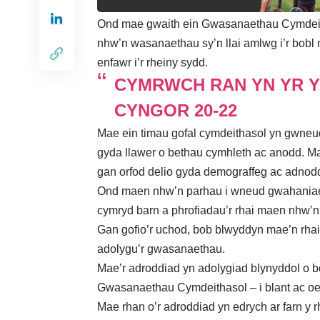
Ond mae gwaith ein Gwasanaethau Cymdeitha
nhw’n wasanaethau sy’n llai amlwg i’r bob
enfawr i’r rheiny sydd.
CYMRWCH RAN YN YR 
CYNGOR 20-22
Mae ein timau gofal cymdeithasol yn gwneu
gyda llawer o bethau cymhleth ac anodd. 
gan orfod delio gyda demograffeg ac adnod
Ond maen nhw’n parhau i wneud gwahaniae
cymryd barn a phrofiadau’r rhai maen nhw’n 
Gan gofio’r uchod, bob blwyddyn mae’n rhai
adolygu’r gwasanaethau.
Mae’r adroddiad yn adolygiad blynyddol o bo
Gwasanaethau Cymdeithasol – i blant ac oe
Mae rhan o’r adroddiad yn edrych ar farn y rh