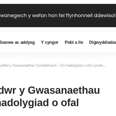
Busnes ac addysg
Y cyngor
Pobl a lle
Digwyddiada
ddwr y Gwasanaethau Cymdeithasol – Ein hadolygiad o ofal cymdeithasol
dwr y Gwasanaethau
adolygiad o ofal