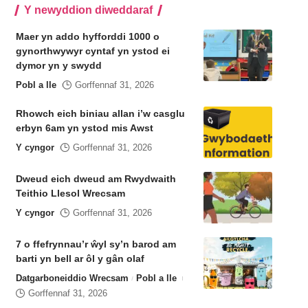
Y newyddion diweddaraf
Maer yn addo hyfforddi 1000 o
gynorthwywyr cyntaf yn ystod ei
dymor yn y swydd
Pobl a lle
Gorffennaf 31, 2026
Rhowch eich biniau allan i’w casglu
erbyn 6am yn ystod mis Awst
Y cyngor
Gorffennaf 31, 2026
Dweud eich dweud am Rwydwaith
Teithio Llesol Wrecsam
Y cyngor
Gorffennaf 31, 2026
7 o ffefrynnau’r ŵyl sy’n barod am
barti yn bell ar ôl y gân olaf
Datgarboneiddio Wrecsam
Pobl a lle
Gorffennaf 31, 2026