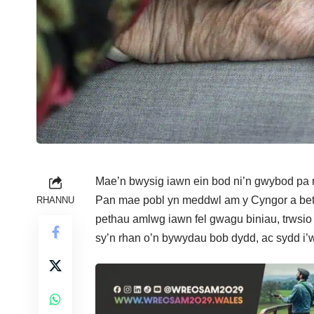
Mae’n bwysig iawn ein bod ni’n gwybod pa m
Pan mae pobl yn meddwl am y Cyngor a bet
RHANNU
pethau amlwg iawn fel gwagu biniau, trwsio t
sy’n rhan o’n bywydau bob dydd, ac sydd 