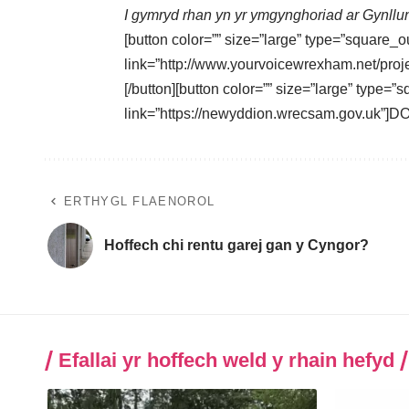
I gymryd rhan yn yr ymgynghoriad ar Gynllu
[button color=”” size=”large” type=”square_o
link=”http://www.yourvoicewrexham.net/p
[/button][button color=”” size=”large” type=”
link=”https://newyddion.wrecsam.gov.uk”]
ERTHYGL FLAENOROL
Hoffech chi rentu garej gan y Cyngor?
Efallai yr hoffech weld y rhain hefyd