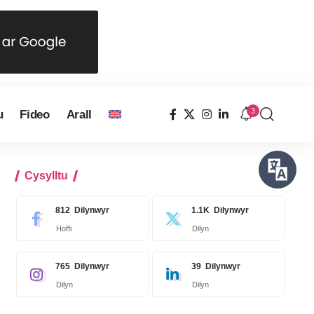
3
u
Fideo
Arall
Cysylltu
812
Dilynwyr
1.1K
Dilynwyr
Hoffi
Dilyn
765
Dilynwyr
39
Dilynwyr
Dilyn
Dilyn