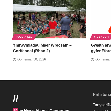
POBL A LLE
Y CYNGOR
Ymrwymiadau Maer Wrecsam –
Gwaith arw
Gorffennaf (Rhan 2)
gyfer Ffo
Gorffennaf 30, 2026
Gorffennaf
Prif stori
//
Tanysgrif
M
ae Newyddion y Cyngor yn