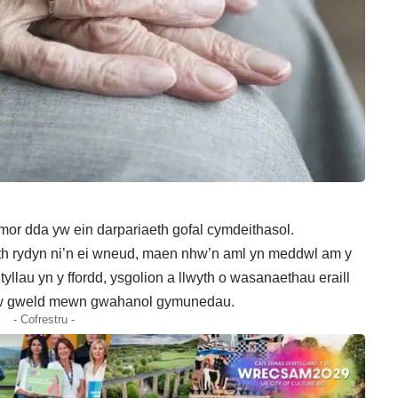
or dda yw ein darpariaeth gofal cymdeithasol.
h rydyn ni’n ei wneud, maen nhw’n aml yn meddwl am y
yllau yn y ffordd, ysgolion a llwyth o wasanaethau eraill
i’w gweld mewn gwahanol gymunedau.
- Cofrestru -