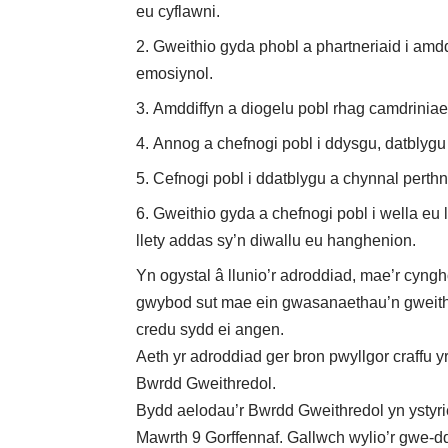
eu cyflawni.
Gweithio gyda phobl a phartneriaid i amdd
emosiynol.
Amddiffyn a diogelu pobl rhag camdriniae
Annog a chefnogi pobl i ddysgu, datblyg
Cefnogi pobl i ddatblygu a chynnal perth
Gweithio gyda a chefnogi pobl i wella e
llety addas sy’n diwallu eu hanghenion.
Yn ogystal â llunio’r adroddiad, mae’r cyngh
gwybod sut mae ein gwasanaethau’n gweith
credu sydd ei angen.
Aeth yr adroddiad ger bron pwyllgor craffu 
Bwrdd Gweithredol.
Bydd aelodau’r Bwrdd Gweithredol yn ystyr
Mawrth 9 Gorffennaf.
Gallwch wylio’r gwe-d