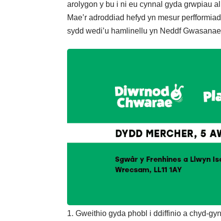
arolygon y bu i ni eu cynnal gyda grwpiau al
Mae’r adroddiad hefyd yn mesur perfformia
sydd wedi’u hamlinellu yn Neddf Gwasanaet
Gweithio gyda phobl i ddiffinio a chyd-g