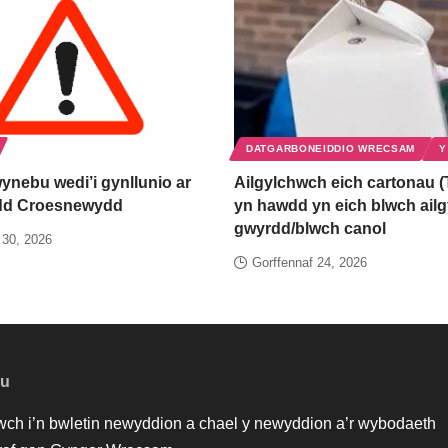
DATGARBONEIDDIO WRECSAM
Y
ynebu wedi’i gynllunio ar
Ailgylchwch eich cartonau (
rdd Croesnewydd
yn hawdd yn eich blwch ail
gwyrdd/blwch canol
 30, 2026
Gorffennaf 24, 2026
au
iwch i’n bwletin newyddion a chael y newyddion a’r wybodaeth