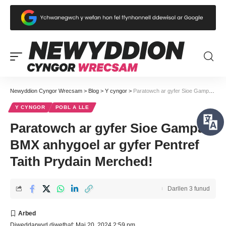
Newyddion Cyngor Wrecsam
>
Blog
>
Y cyngor
>
Paratowch ar gyfer Sioe Gampau BMX anhygoel ar gyfer Pentref Taith Prydain Merched!
Y CYNGOR
POBL A LLE
Paratowch ar gyfer Sioe Gampau
BMX anhygoel ar gyfer Pentref
Taith Prydain Merched!
Darllen 3 funud
Diweddarwyd diwethaf: Mai 20, 2024 2:59 pm