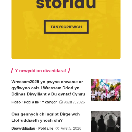
Y newyddion diweddaraf
Wrecsam2029 yn pwyso chwarae ar
gyflwyno cais i Wrecsam Ddod yn
Ddinas Diwylliant y Du gyntaf Cymru
Fideo
Pobl a lle
Y cyngor
Awst 7, 2026
Oes gennych chi sgript Dirgelwch
Llofruddiaeth ynoch chi?
Digwyddiadau
Pobl a lle
Awst 5, 2026