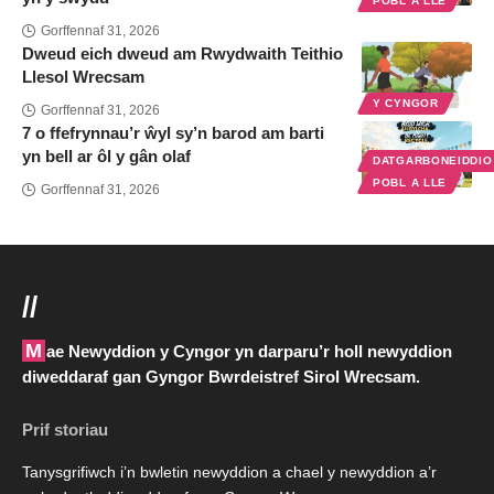
POBL A LLE
Gorffennaf 31, 2026
Dweud eich dweud am Rwydwaith Teithio
Llesol Wrecsam
Y CYNGOR
Gorffennaf 31, 2026
7 o ffefrynnau’r ŵyl sy’n barod am barti
yn bell ar ôl y gân olaf
DATGARBONEIDDI
POBL A LLE
Gorffennaf 31, 2026
//
Mae Newyddion y Cyngor yn darparu’r holl newyddion
diweddaraf gan Gyngor Bwrdeistref Sirol Wrecsam.
Prif storiau
Tanysgrifiwch i’n bwletin newyddion a chael y newyddion a’r