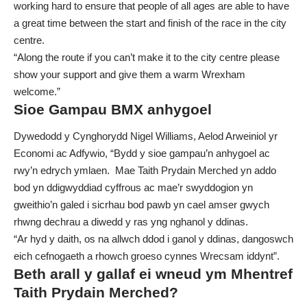
working hard to ensure that people of all ages are able to have
a great time between the start and finish of the race in the city
centre.
“Along the route if you can’t make it to the city centre please
show your support and give them a warm Wrexham
welcome.”
Sioe Gampau BMX anhygoel
Dywedodd y Cynghorydd Nigel Williams, Aelod Arweiniol yr
Economi ac Adfywio, “Bydd y sioe gampau’n anhygoel ac
rwy’n edrych ymlaen. Mae Taith Prydain Merched yn addo
bod yn ddigwyddiad cyffrous ac mae’r swyddogion yn
gweithio’n galed i sicrhau bod pawb yn cael amser gwych
rhwng dechrau a diwedd y ras yng nghanol y ddinas.
“Ar hyd y daith, os na allwch ddod i ganol y ddinas, dangoswch
eich cefnogaeth a rhowch groeso cynnes Wrecsam iddynt”.
Beth arall y gallaf ei wneud ym Mhentref
Taith Prydain Merched?