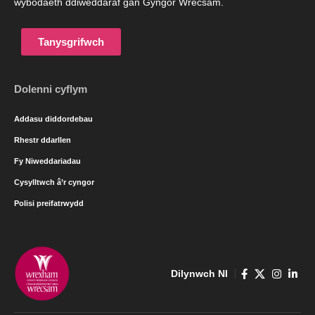
wybodaeth ddiweddaraf gan Gyngor Wrecsam.
Tanysgrifwch
Dolenni cyflym
Addasu diddordebau
Rhestr ddarllen
Fy Niweddariadau
Cysylltwch â’r cyngor
Polisi preifatrwydd
Dilynwch NI