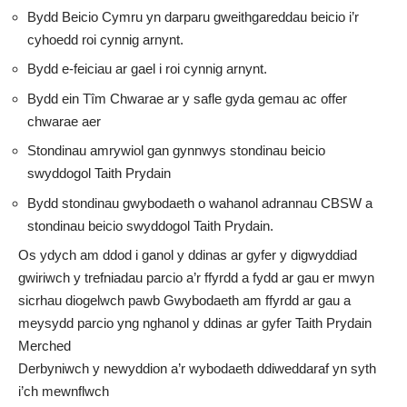
Bydd Beicio Cymru yn darparu gweithgareddau beicio i’r
cyhoedd roi cynnig arnynt.
Bydd e-feiciau ar gael i roi cynnig arnynt.
Bydd ein Tîm Chwarae ar y safle gyda gemau ac offer
chwarae aer
Stondinau amrywiol gan gynnwys stondinau beicio
swyddogol Taith Prydain
Bydd stondinau gwybodaeth o wahanol adrannau CBSW a
stondinau beicio swyddogol Taith Prydain.
Os ydych am ddod i ganol y ddinas ar gyfer y digwyddiad
gwiriwch y trefniadau parcio a’r ffyrdd a fydd ar gau er mwyn
sicrhau diogelwch pawb
Gwybodaeth am ffyrdd ar gau a
meysydd parcio yng nghanol y ddinas ar gyfer Taith Prydain
Merched
Derbyniwch y newyddion a’r wybodaeth ddiweddaraf yn syth
i’ch mewnflwch