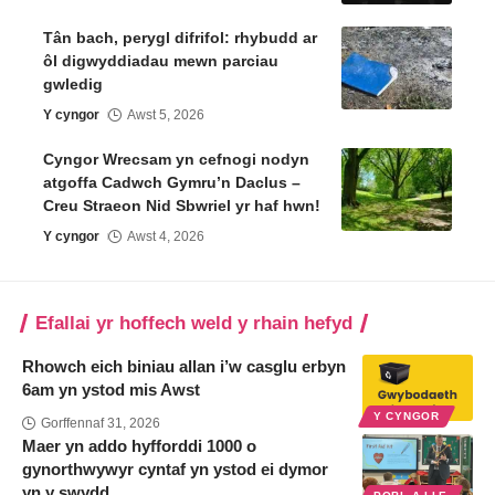
Tân bach, perygl difrifol: rhybudd ar
ôl digwyddiadau mewn parciau
gwledig
Y cyngor
Awst 5, 2026
Cyngor Wrecsam yn cefnogi nodyn
atgoffa Cadwch Gymru’n Daclus –
Creu Straeon Nid Sbwriel yr haf hwn!
Y cyngor
Awst 4, 2026
Efallai yr hoffech weld y rhain hefyd
Rhowch eich biniau allan i’w casglu erbyn
6am yn ystod mis Awst
Y CYNGOR
Gorffennaf 31, 2026
Maer yn addo hyfforddi 1000 o
gynorthwywyr cyntaf yn ystod ei dymor
yn y swydd