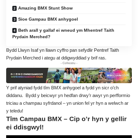
Amazing BMX Stunt Show
Sioe Gampau BMX anhygoel
Beth arall y gallaf ei wneud ym Mhentref Taith
Prydain Merched?
Bydd Llwyn Isaf yn llawn cyffro pan sefydlir Pentref Taith
Prydain Merched i ategu at ddigwyddiad y brif ras.
- Cofrestru -
Y prif atyniad fydd tîm BMX anhygoel a fydd yn sicr o’ch
diddanu. Bydd y beicwyr yn hedfan drwy’r awyr yn perfformio
triciau a champau syfrdanol – yn union fel yr hyn a welwch ar
y teledu!
Tîm Campau BMX – Cip o’r hyn y gellir
ei ddisgwyl!