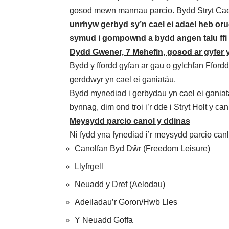
gosod mewn mannau parcio. Bydd Stryt Caer
unrhyw gerbyd sy’n cael ei adael heb oruc
symud i gompownd a bydd angen talu ffi i
Dydd Gwener, 7 Mehefin, gosod ar gyfer y
Bydd y ffordd gyfan ar gau o gylchfan Ffordd
gerddwyr yn cael ei ganiatáu.
Bydd mynediad i gerbydau yn cael ei ganiatáu
bynnag, dim ond troi i’r dde i Stryt Holt y can
Meysydd parcio canol y ddinas
Ni fydd yna fynediad i’r meysydd parcio canl
Canolfan Byd Dŵr (Freedom Leisure)
Llyfrgell
Neuadd y Dref (Aelodau)
Adeiladau’r Goron/Hwb Lles
Y Neuadd Goffa