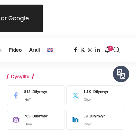
4
u
Fideo
Arall
Cysylltu
812
Dilynwyr
1.1K
Dilynwyr
Hoffi
Dilyn
765
Dilynwyr
39
Dilynwyr
Dilyn
Dilyn