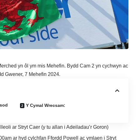
erched yn ôl ym mis Mehefin. Bydd Cam 2 yn cychwyn ac
dd Gwener, 7 Mehefin 2024.
isod
Y Cymal Wrecsam:
leoli ar Stryt Caer (y tu allan i Adeiladau’r Goron)
00am ar hyd cylchfan Ffordd Powell ac ymlaen i Stryt