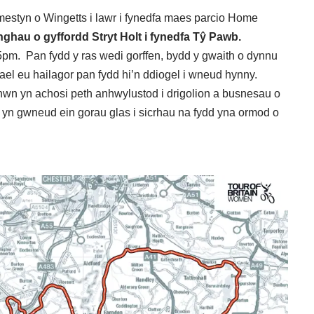
ymestyn o Wingetts i lawr i fynedfa maes parcio Home
ghau o gyffordd Stryt Holt i fynedfa Tŷ Pawb.
5pm. Pan fydd y ras wedi gorffen, bydd y gwaith o dynnu
ael eu hailagor pan fydd hi’n ddiogel i wneud hynny.
wn yn achosi peth anhwylustod i drigolion a busnesau o
yn gwneud ein gorau glas i sicrhau na fydd yna ormod o