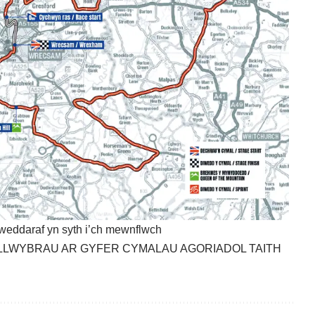
weddaraf yn syth i’ch mewnflwch
LLWYBRAU AR GYFER CYMALAU AGORIADOL TAITH