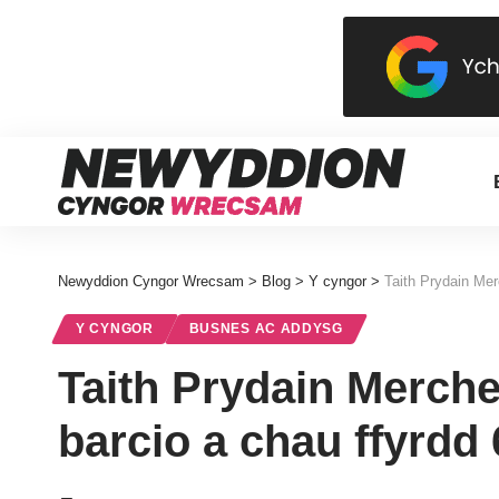
Newyddion Cyngor Wrecsam
>
Blog
>
Y cyngor
>
Taith Prydain Me
Y CYNGOR
BUSNES AC ADDYSG
Taith Prydain Merch
barcio a chau ffyrdd