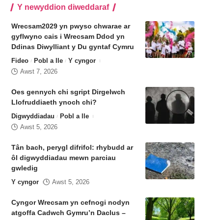
Y newyddion diweddaraf
Wrecsam2029 yn pwyso chwarae ar
gyflwyno cais i Wrecsam Ddod yn
Ddinas Diwylliant y Du gyntaf Cymru
Fideo
Pobl a lle
Y cyngor
Awst 7, 2026
Oes gennych chi sgript Dirgelwch
Llofruddiaeth ynoch chi?
Digwyddiadau
Pobl a lle
Awst 5, 2026
Tân bach, perygl difrifol: rhybudd ar
ôl digwyddiadau mewn parciau
gwledig
Y cyngor
Awst 5, 2026
Cyngor Wrecsam yn cefnogi nodyn
atgoffa Cadwch Gymru’n Daclus –