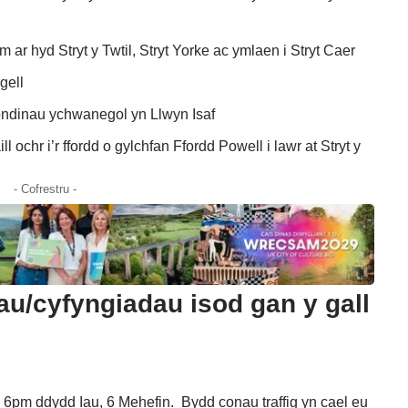
 ar hyd Stryt y Twtil, Stryt Yorke ac ymlaen i Stryt Caer
gell
ondinau ychwanegol yn Llwyn Isaf
l ochr i’r ffordd o gylchfan Ffordd Powell i lawr at Stryt y
- Cofrestru -
au/cyfyngiadau isod gan y gall
r o 6pm ddydd Iau, 6 Mehefin. Bydd conau traffig yn cael eu