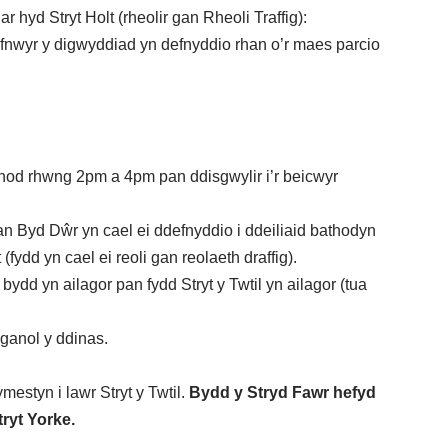
r hyd Stryt Holt (rheolir gan Rheoli Traffig):
efnwyr y digwyddiad yn defnyddio rhan o’r maes parcio
chod rhwng 2pm a 4pm pan ddisgwylir i’r beicwyr
an Byd Dŵr yn cael ei ddefnyddio i ddeiliaid bathodyn
fydd yn cael ei reoli gan reolaeth draffig).
dd yn ailagor pan fydd Stryt y Twtil yn ailagor (tua
 ganol y ddinas.
mestyn i lawr Stryt y Twtil.
Bydd y Stryd Fawr hefyd
ryt Yorke.