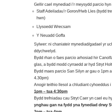
Gellir cael mynediad i’r meysydd parcio hyn a
Staff Adeiladau’r Goron/Hwb Lles (bydd tr
hwn)
Llysoedd Wrecsam
Y Neuadd Goffa
Sylwer: ni chaniateir mynediad/gadael yr u
ddychwelyd.
Bydd rhan o faes parcio arhosiad hir Canolf
glas, a bydd modd cyrraedd ar hyd Stryt Holt (
Bydd maes parcio San Silyn ar gau o 1pm a by
4.30pm)
Anogir teithio llesol a chludiant cyhoeddus i
1pm – tua 4:30pm
Bydd trefniadau cau Stryt Caer yn cael eu hy
ynghau gan na fydd yna fynediad drwy St
2pm – tua 4pm