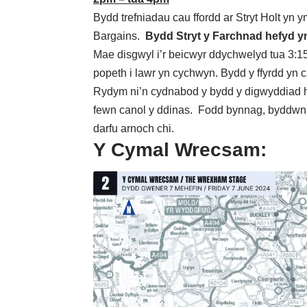
Bydd trefniadau cau ffordd ar Stryt Holt yn 
Bargains.
Bydd Stryt y Farchnad hefyd yn
Mae disgwyl i’r beicwyr ddychwelyd tua 3:1
popeth i lawr yn cychwyn. Bydd y ffyrdd yn c
Rydym ni’n cydnabod y bydd y digwyddiad h
fewn canol y ddinas. Fodd bynnag, byddwn 
darfu arnoch chi.
Y Cymal Wrecsam: