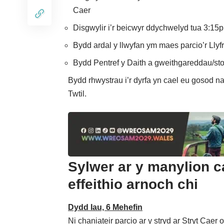
Caer
Disgwylir i’r beicwyr ddychwelyd tua 3:15pm
Bydd ardal y llwyfan ym maes parcio’r Llyfr
Bydd Pentref y Daith a gweithgareddau/st
Bydd rhwystrau i’r dyrfa yn cael eu gosod nail
Twtil.
Sylwer ar y manylion c
effeithio arnoch chi
Dydd Iau, 6 Mehefin
Ni chaniateir parcio ar y stryd ar Stryt Cae