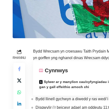
Bydd Wrecsam yn croesawu Taith Prydain M
yn gorffen yng nghanol dinas Wrecsam ddy
RHANNU
Cynnwys
Sylwer ar y manylion cau/cyfyngiadau 
gan y gall effeithio arnoch chi
Bydd llinell gychwyn a diwedd y ras wedi’i l
Disgwylir i’r beicwyr adael am oddeutu 11: