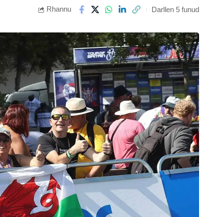
Rhannu
Darllen 5 funud