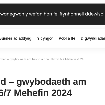
Busnes ac addysg
Y cyngor
Pobl a lle
Digwyddiada
rched – gwybodaeth am barcio a chau ffyrdd 6/7 Mehefin 2024
ed – gwybodaeth am
 6/7 Mehefin 2024