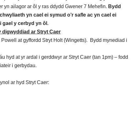
 yn ailagor ar ôl y ras ddydd Gwener 7 Mehefin.
Bydd
hwyliaeth yn cael ei symud o’r safle ac yn cael ei
 gael y cerbyd yn ôl.
 digwyddiad ar Stryt Caer
 Powell at gyffordd Stryt Holt (Wingetts). Bydd mynediad i
 hyd at yr ardal i gerddwyr ar Stryt Caer (tan 1pm) – fodd
iateir i gerbydau.
ynol ar hyd Stryt Caer: