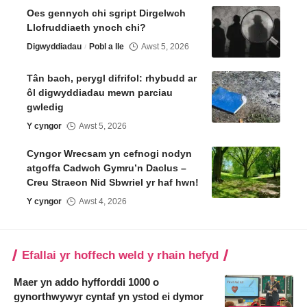
Oes gennych chi sgript Dirgelwch
Llofruddiaeth ynoch chi?
Digwyddiadau
Pobl a lle
Awst 5, 2026
Tân bach, perygl difrifol: rhybudd ar
ôl digwyddiadau mewn parciau
gwledig
Y cyngor
Awst 5, 2026
Cyngor Wrecsam yn cefnogi nodyn
atgoffa Cadwch Gymru’n Daclus –
Creu Straeon Nid Sbwriel yr haf hwn!
Y cyngor
Awst 4, 2026
Efallai yr hoffech weld y rhain hefyd
Maer yn addo hyfforddi 1000 o
gynorthwywyr cyntaf yn ystod ei dymor