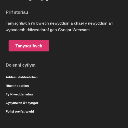
Prif storiau
Tanysgrifiwch i’n bwletin newyddion a chael y newyddion a’r
wybodaeth ddiweddaraf gan Gyngor Wrecsam.
Tanysgrifwch
Dolenni cyflym
Addasu diddordebau
Rhestr ddarllen
Fy Niweddariadau
Cysylltwch â’r cyngor
Polisi preifatrwydd