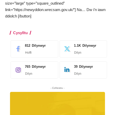
size=”large” type=”square_outlined”
link=”https://newyddion.wrecsam.gov.uk/”] Na… Dw i’n iawn
ddiolch [/button]
Cysylltu
812
Dilynwyr
1.1K
Dilynwyr
Hoffi
Dilyn
765
Dilynwyr
39
Dilynwyr
Dilyn
Dilyn
- Cofrestru -