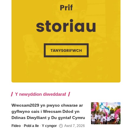
Y newyddion diweddaraf
Wrecsam2029 yn pwyso chwarae ar
gyflwyno cais i Wrecsam Ddod yn
Ddinas Diwylliant y Du gyntaf Cymru
Fideo
Pobl a lle
Y cyngor
Awst 7, 2026