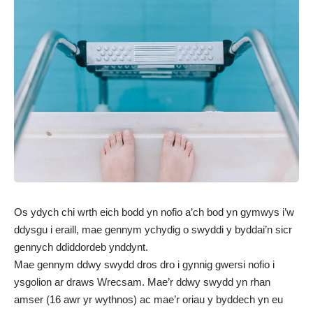
Os ydych chi wrth eich bodd yn nofio a’ch bod yn gymwys i’w
ddysgu i eraill, mae gennym ychydig o swyddi y byddai’n sicr
gennych ddiddordeb ynddynt.
Mae gennym ddwy swydd dros dro i gynnig gwersi nofio i
ysgolion ar draws Wrecsam. Mae’r ddwy swydd yn rhan
amser (16 awr yr wythnos) ac mae’r oriau y byddech yn eu