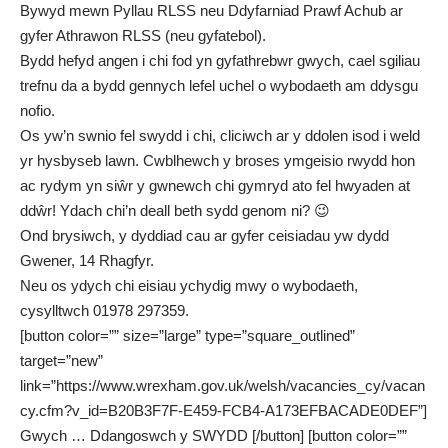
Bywyd mewn Pyllau RLSS neu Ddyfarniad Prawf Achub ar
gyfer Athrawon RLSS (neu gyfatebol).
Bydd hefyd angen i chi fod yn gyfathrebwr gwych, cael sgiliau
trefnu da a bydd gennych lefel uchel o wybodaeth am ddysgu
nofio.
Os yw’n swnio fel swydd i chi, cliciwch ar y ddolen isod i weld
yr hysbyseb lawn. Cwblhewch y broses ymgeisio rwydd hon
ac rydym yn siŵr y gwnewch chi gymryd ato fel hwyaden at
ddŵr! Ydach chi’n deall beth sydd genom ni? 😉
Ond brysiwch, y dyddiad cau ar gyfer ceisiadau yw dydd
Gwener, 14 Rhagfyr.
Neu os ydych chi eisiau ychydig mwy o wybodaeth,
cysylltwch 01978 297359.
[button color=”” size=”large” type=”square_outlined”
target=”new”
link=”https://www.wrexham.gov.uk/welsh/vacancies_cy/vacan
cy.cfm?v_id=B20B3F7F-E459-FCB4-A173EFBACADE0DEF”]
Gwych … Ddangoswch y SWYDD [/button] [button color=””