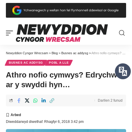
Newyddion Cyngor Wrecsam
>
Blog
>
Busnes ac addysg
>
Athro nofio cymwys? Edrychwch ar y swyddi hyn…
BUSNES AC ADDYSG
POBL A LLE
Athro nofio cymwys? Edrychwch
ar y swyddi hyn…
Darllen 2 funud
Diweddarwyd diwethaf: Rhagfyr 6, 2018 3:42 pm