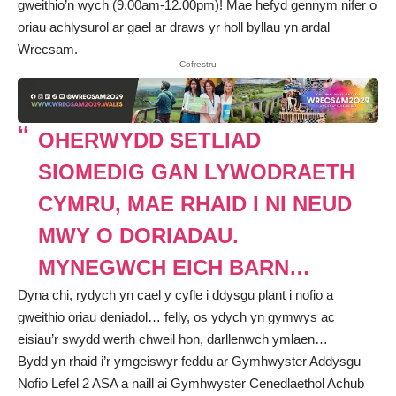
gweithio’n wych (9.00am-12.00pm)! Mae hefyd gennym nifer o
oriau achlysurol ar gael ar draws yr holl byllau yn ardal
Wrecsam.
- Cofrestru -
OHERWYDD SETLIAD
SIOMEDIG GAN LYWODRAETH
CYMRU, MAE RHAID I NI NEUD
MWY O DORIADAU.
MYNEGWCH EICH BARN…
Dyna chi, rydych yn cael y cyfle i ddysgu plant i nofio a
gweithio oriau deniadol… felly, os ydych yn gymwys ac
eisiau’r swydd werth chweil hon, darllenwch ymlaen…
Bydd yn rhaid i’r ymgeiswyr feddu ar Gymhwyster Addysgu
Nofio Lefel 2 ASA a naill ai Gymhwyster Cenedlaethol Achub