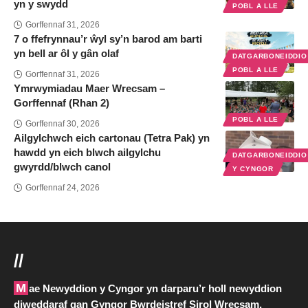
yn y swydd
POBL A LLE
Gorffennaf 31, 2026
7 o ffefrynnau’r ŵyl sy’n barod am barti
yn bell ar ôl y gân olaf
DATGARBONEIDDI
POBL A LLE
Gorffennaf 31, 2026
Ymrwymiadau Maer Wrecsam –
Gorffennaf (Rhan 2)
POBL A LLE
Gorffennaf 30, 2026
Ailgylchwch eich cartonau (Tetra Pak) yn
hawdd yn eich blwch ailgylchu
DATGARBONEIDDI
gwyrdd/blwch canol
Y CYNGOR
Gorffennaf 24, 2026
//
Mae Newyddion y Cyngor yn darparu’r holl newyddion
diweddaraf gan Gyngor Bwrdeistref Sirol Wrecsam.