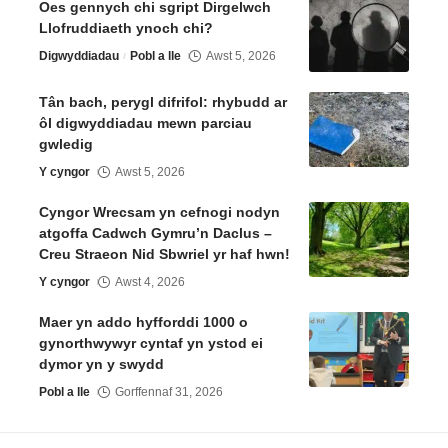
Oes gennych chi sgript Dirgelwch
Llofruddiaeth ynoch chi?
Digwyddiadau
Pobl a lle
Awst 5, 2026
Tân bach, perygl difrifol: rhybudd ar
ôl digwyddiadau mewn parciau
gwledig
Y cyngor
Awst 5, 2026
Cyngor Wrecsam yn cefnogi nodyn
atgoffa Cadwch Gymru’n Daclus –
Creu Straeon Nid Sbwriel yr haf hwn!
Y cyngor
Awst 4, 2026
Maer yn addo hyfforddi 1000 o
gynorthwywyr cyntaf yn ystod ei
dymor yn y swydd
Pobl a lle
Gorffennaf 31, 2026