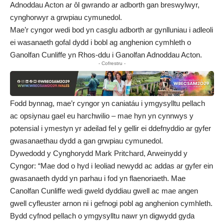
Adnoddau Acton ar ôl gwrando ar adborth gan breswylwyr,
cynghorwyr a grwpiau cymunedol.
Mae’r cyngor wedi bod yn casglu adborth ar gynlluniau i adleoli
ei wasanaeth gofal dydd i bobl ag anghenion cymhleth o
Ganolfan Cunliffe yn Rhos-ddu i Ganolfan Adnoddau Acton.
- Cofrestru -
Fodd bynnag, mae’r cyngor yn caniatáu i ymgysylltu pellach
ac opsiynau gael eu harchwilio – mae hyn yn cynnwys y
potensial i ymestyn yr adeilad fel y gellir ei ddefnyddio ar gyfer
gwasanaethau dydd a gan grwpiau cymunedol.
Dywedodd y Cynghorydd Mark Pritchard, Arweinydd y
Cyngor: “Mae dod o hyd i leoliad newydd ac addas ar gyfer ein
gwasanaeth dydd yn parhau i fod yn flaenoriaeth. Mae
Canolfan Cunliffe wedi gweld dyddiau gwell ac mae angen
gwell cyfleuster arnon ni i gefnogi pobl ag anghenion cymhleth.
Bydd cyfnod pellach o ymgysylltu nawr yn digwydd gyda