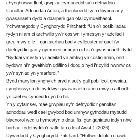
chynghorwyr lleol, grwpiau cymunedol sy’n defnyddio
Canolfan Adnoddau Acton, a theuluoedd sy’n dibynnu ar y
gwasanaeth dydd a ddarperir gan ofal cymdeithasol.
Ychwanegodd y Cynghorydd Pritchard: “Un o’r posibiliadau
rydyn ni am ei archwilio yw’r opsiwn i ymestyn yr adeilad i
greu mwy o le – gan sicrhau bod y cyfleuster ar gael i’w
ddefnyddio gan y gymuned ochr yn ochr â’r gwasanaeth dydd.
“Byddai ymestyn yr adeilad yn amlwg yn costio arian, ond
byddwn ni’n gweithio’n ddiflino i ddod o hyd i’r cyllid hwnnw os
yw’r syniad yn ymarferol.”
Bydd manylion ynghylch pryd a sut y gall pobl leol, grwpiau,
cynghorwyr a defnyddwyr gwasanaeth rannu mwy o adborth
yn cael eu cyhoeddi cyn bo hir.
Yn y cyfamser, mae grwpiau sy’n defnyddio’r ganolfan
adnoddau wedi cael gwybod bod unrhyw gyfnodau rhybudd
blaenorol wedi’u hymestyn o ddau fis, gan ganiatáu iddyn nhw
barhau i ddefnyddio’r safle tan o leiaf Awst 1 (2026).
Dywedodd y Cynghorydd Pritchard: “Hoffwn ddiolch i bawb