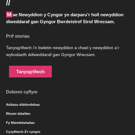
//
Mae Newyddion y Cyngor yn darparu’r holl newyddion
diweddaraf gan Gyngor Bwrdeistref Sirol Wrecsam.
Prif storiau
Tanysgrifiwch i’n bwletin newyddion a chael y newyddion a’r
wybodaeth ddiweddaraf gan Gyngor Wrecsam.
Tanysgrifwch
Dolenni cyflym
Addasu diddordebau
Rhestr ddarllen
Fy Niweddariadau
Cysylltwch â’r cyngor