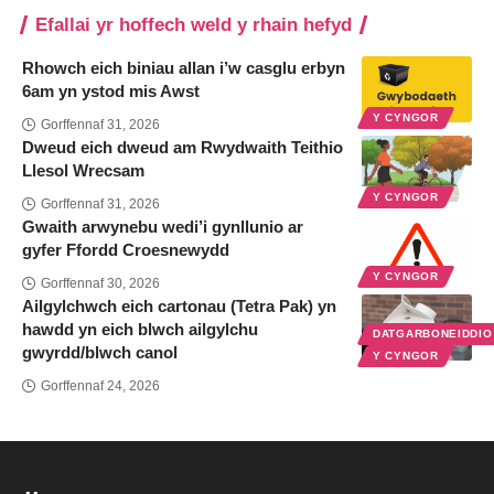
Efallai yr hoffech weld y rhain hefyd
Rhowch eich biniau allan i’w casglu erbyn
6am yn ystod mis Awst
Y CYNGOR
Gorffennaf 31, 2026
Dweud eich dweud am Rwydwaith Teithio
Llesol Wrecsam
Y CYNGOR
Gorffennaf 31, 2026
Gwaith arwynebu wedi’i gynllunio ar
gyfer Ffordd Croesnewydd
Y CYNGOR
Gorffennaf 30, 2026
Ailgylchwch eich cartonau (Tetra Pak) yn
hawdd yn eich blwch ailgylchu
DATGARBONEIDDI
gwyrdd/blwch canol
Y CYNGOR
Gorffennaf 24, 2026