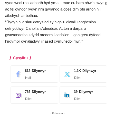
sydd wedi rhoi adborth hyd yma – mae eu barn nhw’n bwysig
ac fel cyngor rydyn ni’n gwrando a does dim ofn arnon ni i
ailedrych ar bethau.
“Rydyn ni eisiau datrysiad sy’n gallu diwallu anghenion
defnyddwyr Canolfan Adnoddau Acton a darparu
gwasanaethau dydd modern i oedolion – gan greu dyfodol
hirdymor cynaliadwy i’r ased cymunedol hwn.”
Cysylltu
812
Dilynwyr
1.1K
Dilynwyr
Hoffi
Dilyn
765
Dilynwyr
39
Dilynwyr
Dilyn
Dilyn
- Cofrestru -