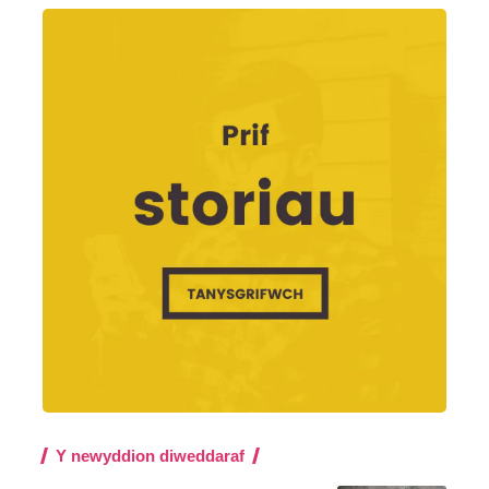
Y newyddion diweddaraf