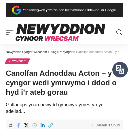
Newyddion Cyngor Wrecsam
>
Blog
>
Y cyngor
>
Canolfan Adnoddau Acton – y cyngor wedi ymrwymo i ddod o hyd i’r ateb gorau
Y CYNGOR
Canolfan Adnoddau Acton – y
cyngor wedi ymrwymo i ddod o
hyd i’r ateb gorau
Gallai opsiynau newydd gynnwys ymestyn yr
adeilad...
Darllen 3 funud