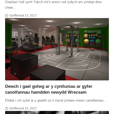
Gwyliau’r haf syml Ydych chi’n ansicr sut rydych am ymdopi dros
chwe…
Gorffennaf 13, 2017
Dewch i gael golwg ar y cynlluniau ar gyfer
canolfannau hamdden newydd Wrecsam
Efallai i chi sylwi ar y gwaith sy’n mynd ymlaen mewn canolfannau…
Gorffennaf 13, 2017