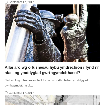
Gorffennaf 17, 2017
Allai arolwg o fusnesau hybu ymdrechion i fynd i’r
afael ag ymddygiad gwrthgymdeithasol?
Gall arolwg o fusnesau lleol fod o gymorth i leihau ymddygiad
gwrthgymdeithasol…
Gorffennaf 17, 2017