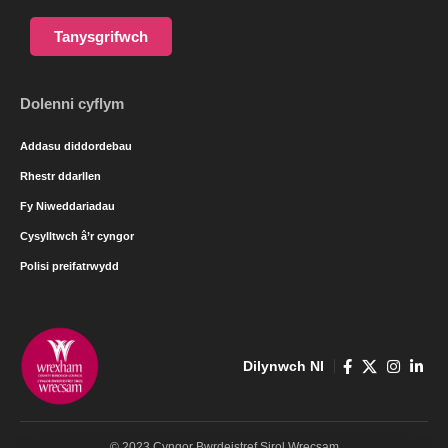
Tanysgrifwch
Dolenni cyflym
Addasu diddordebau
Rhestr ddarllen
Fy Niweddariadau
Cysylltwch â’r cyngor
Polisi preifatrwydd
Dilynwch NI
© 2023 Cyngor Bwrdeistref Sirol Wrecsam