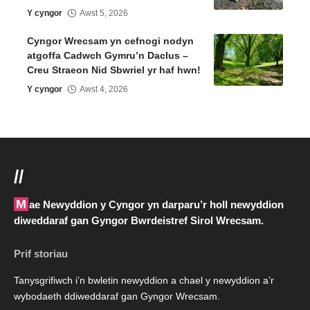
Y cyngor
Awst 5, 2026
Cyngor Wrecsam yn cefnogi nodyn
atgoffa Cadwch Gymru’n Daclus –
Creu Straeon Nid Sbwriel yr haf hwn!
Y cyngor
Awst 4, 2026
//
Mae Newyddion y Cyngor yn darparu’r holl newyddion
diweddaraf gan Gyngor Bwrdeistref Sirol Wrecsam.
Prif storiau
Tanysgrifiwch i’n bwletin newyddion a chael y newyddion a’r
wybodaeth ddiweddaraf gan Gyngor Wrecsam.