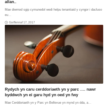
allan..
Mae diwrnod sgip cymunedol wedi helpu tenantiaid y cyngor i dacluso
eu…
Gorffennaf 17, 2017
Rydych yn caru cerddoriaeth yn y parc …. nawr
byddwch yn ei garu hyd yn oed yn fwy
Mae Cerddoriaeth yn y Parc yn Bellevue yn mynd yn dda, a…