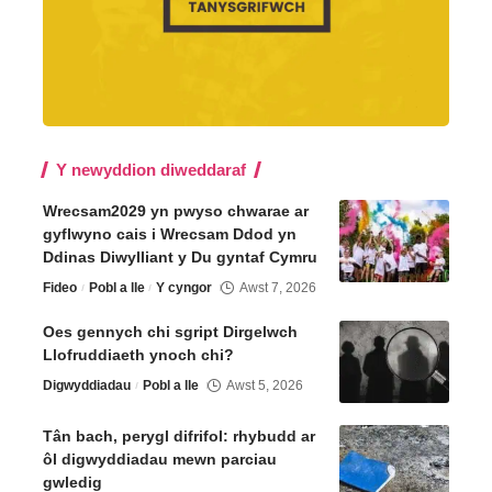
Y newyddion diweddaraf
Wrecsam2029 yn pwyso chwarae ar
gyflwyno cais i Wrecsam Ddod yn
Ddinas Diwylliant y Du gyntaf Cymru
Fideo
Pobl a lle
Y cyngor
Awst 7, 2026
Oes gennych chi sgript Dirgelwch
Llofruddiaeth ynoch chi?
Digwyddiadau
Pobl a lle
Awst 5, 2026
Tân bach, perygl difrifol: rhybudd ar
ôl digwyddiadau mewn parciau
gwledig