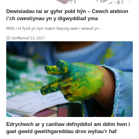
Dewisiadau tai ar gyfer pobl hŷn – Cewch atebion
i’ch cwestiynau yn y digwyddiad yma
Wrth i ni fynd yn hyn mae'n bwysig iawn i wneud yn…
Gorffennaf 13, 2017
Edrychwch ar y canllaw defnyddiol am ddim hwn i
gael gweld gweithgareddau dros wyliau’r haf