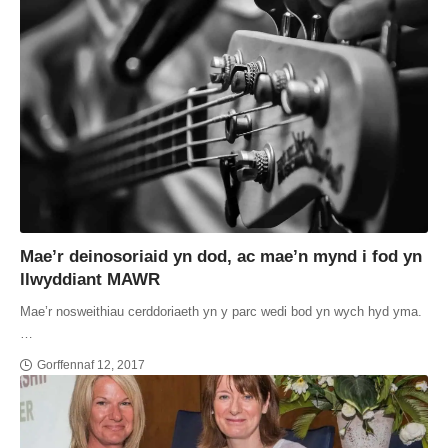
Mae’r deinosoriaid yn dod, ac mae’n mynd i fod yn
llwyddiant MAWR
Mae’r nosweithiau cerddoriaeth yn y parc wedi bod yn wych hyd yma.
…
Gorffennaf 12, 2017