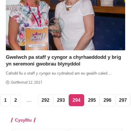
Gwelwch pa staff y cyngor a chyrhaeddodd y brig
yn seremoni gwobrau blynyddol
Cafodd llu o staff y cyngor eu cydnabod am eu gwaith caled…
Gorffennaf 12, 2017
1
2
…
292
293
294
295
296
297
Cysylltu