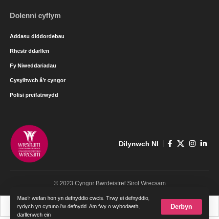
Dolenni cyflym
Addasu diddordebau
Rhestr ddarllen
Fy Niweddariadau
Cysylltwch â’r cyngor
Polisi preifatrwydd
Dilynwch NI
© 2023 Cyngor Bwrdeistref Sirol Wrecsam
Mae’r wefan hon yn defnyddio cwcis. Trwy ei defnyddio,
Cymraeg
English
Derbyn
rydych yn cytuno i’w defnydd. Am fwy o wybodaeth,
darllenwch ein