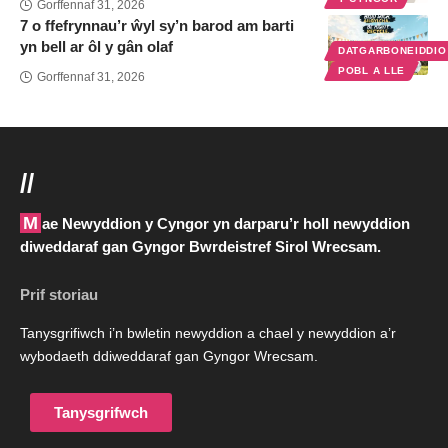
Gorffennaf 31, 2026
7 o ffefrynnau’r ŵyl sy’n barod am barti
yn bell ar ôl y gân olaf
DATGARBONEIDDI
POBL A LLE
Gorffennaf 31, 2026
//
Mae Newyddion y Cyngor yn darparu’r holl newyddion
diweddaraf gan Gyngor Bwrdeistref Sirol Wrecsam.
Prif storiau
Tanysgrifiwch i’n bwletin newyddion a chael y newyddion a’r
wybodaeth ddiweddaraf gan Gyngor Wrecsam.
Tanysgrifwch