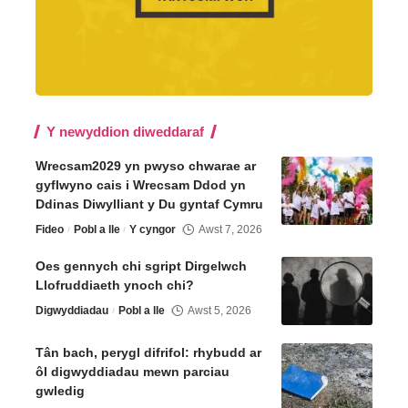
Y newyddion diweddaraf
Wrecsam2029 yn pwyso chwarae ar
gyflwyno cais i Wrecsam Ddod yn
Ddinas Diwylliant y Du gyntaf Cymru
Fideo
Pobl a lle
Y cyngor
Awst 7, 2026
Oes gennych chi sgript Dirgelwch
Llofruddiaeth ynoch chi?
Digwyddiadau
Pobl a lle
Awst 5, 2026
Tân bach, perygl difrifol: rhybudd ar
ôl digwyddiadau mewn parciau
gwledig