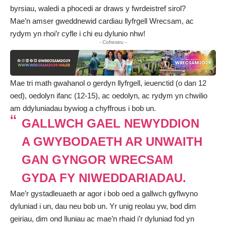
byrsiau, waledi a phocedi ar draws y fwrdeistref sirol?
Mae’n amser gweddnewid cardiau llyfrgell Wrecsam, ac
rydym yn rhoi’r cyfle i chi eu dylunio nhw!
- Cofrestru -
Mae tri math gwahanol o gerdyn llyfrgell, ieuenctid (o dan 12
oed), oedolyn ifanc (12-15), ac oedolyn, ac rydym yn chwilio
am ddyluniadau bywiog a chyffrous i bob un.
GALLWCH GAEL NEWYDDION
A GWYBODAETH AR UNWAITH
GAN GYNGOR WRECSAM
GYDA FY NIWEDDARIADAU.
Mae’r gystadleuaeth ar agor i bob oed a gallwch gyflwyno
dyluniad i un, dau neu bob un. Yr unig reolau yw, bod dim
geiriau, dim ond lluniau ac mae’n rhaid i’r dyluniad fod yn