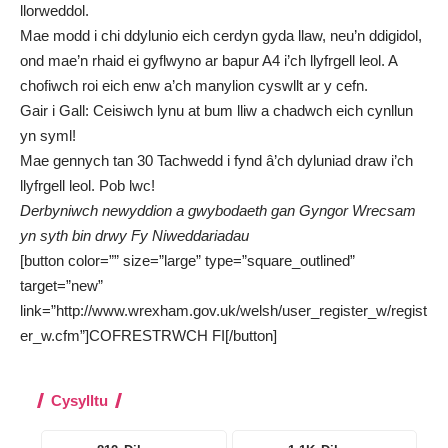
llorweddol.
Mae modd i chi ddylunio eich cerdyn gyda llaw, neu’n ddigidol,
ond mae’n rhaid ei gyflwyno ar bapur A4 i’ch llyfrgell leol. A
chofiwch roi eich enw a’ch manylion cyswllt ar y cefn.
Gair i Gall: Ceisiwch lynu at bum lliw a chadwch eich cynllun
yn syml!
Mae gennych tan 30 Tachwedd i fynd â’ch dyluniad draw i’ch
llyfrgell leol. Pob lwc!
Derbyniwch newyddion a gwybodaeth gan Gyngor Wrecsam
yn syth bin drwy
Fy Niweddariadau
[button color=”” size=”large” type=”square_outlined”
target=”new”
link=”http://www.wrexham.gov.uk/welsh/user_register_w/regist
er_w.cfm”]COFRESTRWCH FI[/button]
Cysylltu