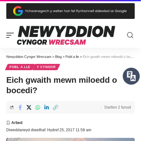
Newyddion Cyngor Wrecsam
>
Blog
>
Pobl a lle
>
Eich gwaith mewn miloedd o bocedi?
POBL A LLE
Y CYNGOR
Eich gwaith mewn miloedd o
bocedi?
Darllen 2 funud
Diweddarwyd diwethaf: Hydref 25, 2017 11:58 am