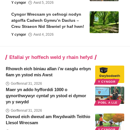
Y cyngor
Awst 5, 2026
Cyngor Wrecsam yn cefnogi nodyn
atgoffa Cadwch Gymru’n Daclus –
Creu Straeon Nid Sbwriel yr haf hwn!
Y cyngor
Awst 4, 2026
Efallai yr hoffech weld y rhain hefyd
Rhowch eich biniau allan i’w casglu erbyn
6am yn ystod mis Awst
Y CYNGOR
Gorffennaf 31, 2026
Maer yn addo hyfforddi 1000 o
gynorthwywyr cyntaf yn ystod ei dymor
yn y swydd
POBL A LLE
Gorffennaf 31, 2026
Dweud eich dweud am Rwydwaith Teithio
Llesol Wrecsam
Y CYNGOR