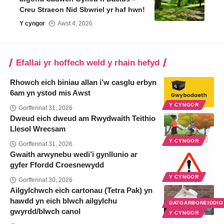
Creu Straeon Nid Sbwriel yr haf hwn!
Y cyngor
Awst 4, 2026
Efallai yr hoffech weld y rhain hefyd
Rhowch eich biniau allan i’w casglu erbyn
6am yn ystod mis Awst
Y CYNGOR
Gorffennaf 31, 2026
Dweud eich dweud am Rwydwaith Teithio
Llesol Wrecsam
Y CYNGOR
Gorffennaf 31, 2026
Gwaith arwynebu wedi’i gynllunio ar
gyfer Ffordd Croesnewydd
Y CYNGOR
Gorffennaf 30, 2026
Ailgylchwch eich cartonau (Tetra Pak) yn
hawdd yn eich blwch ailgylchu
DATGARBONEIDDI
gwyrdd/blwch canol
Y CYNGOR