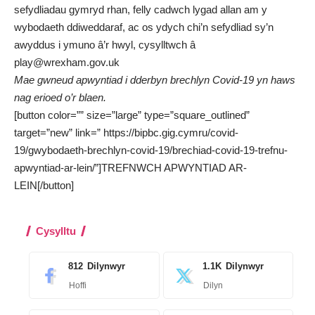
sefydliadau gymryd rhan, felly cadwch lygad allan am y
wybodaeth ddiweddaraf, ac os ydych chi’n sefydliad sy’n
awyddus i ymuno â’r hwyl, cysylltwch â
play@wrexham.gov.uk
Mae gwneud apwyntiad i dderbyn brechlyn Covid-19 yn haws
nag erioed o’r blaen.
[button color=”” size=”large” type=”square_outlined”
target=”new” link=” https://bipbc.gig.cymru/covid-
19/gwybodaeth-brechlyn-covid-19/brechiad-covid-19-trefnu-
apwyntiad-ar-lein/”]TREFNWCH APWYNTIAD AR-
LEIN[/button]
Cysylltu
812
Dilynwyr
1.1K
Dilynwyr
Hoffi
Dilyn