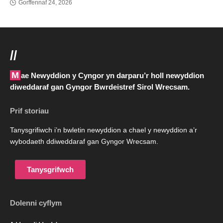
Gorffennaf 24, 2026
//
Mae Newyddion y Cyngor yn darparu’r holl newyddion
diweddaraf gan Gyngor Bwrdeistref Sirol Wrecsam.
Prif storiau
Tanysgrifiwch i’n bwletin newyddion a chael y newyddion a’r
wybodaeth ddiweddaraf gan Gyngor Wrecsam.
Tanysgrifwch
Dolenni cyflym