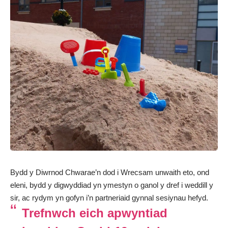
Bydd y Diwrnod Chwarae’n dod i Wrecsam unwaith eto, ond
eleni, bydd y digwyddiad yn ymestyn o ganol y dref i weddill y
sir, ac rydym yn gofyn i’n partneriaid gynnal sesiynau hefyd.
Trefnwch eich apwyntiad