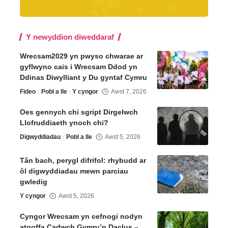
Y newyddion diweddaraf
Wrecsam2029 yn pwyso chwarae ar
gyflwyno cais i Wrecsam Ddod yn
Ddinas Diwylliant y Du gyntaf Cymru
Fideo
Pobl a lle
Y cyngor
Awst 7, 2026
Oes gennych chi sgript Dirgelwch
Llofruddiaeth ynoch chi?
Digwyddiadau
Pobl a lle
Awst 5, 2026
Tân bach, perygl difrifol: rhybudd ar
ôl digwyddiadau mewn parciau
gwledig
Y cyngor
Awst 5, 2026
Cyngor Wrecsam yn cefnogi nodyn
atgoffa Cadwch Gymru’n Daclus –