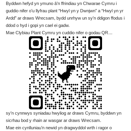
Byddwn hefyd yn ymuno â’n ffrindiau yn
Chwarae Cymru
i
guddio nifer o’u llyfrau plant “Hwyl yn y Dwnjwn” a “Hwyl yn yr
Ardd” ar draws Wrecsam, bydd unrhyw un sy’n ddigon ffodus i
ddod o hyd i gopi yn cael ei gadw.
Mae
Clybiau Plant Cymru
yn cuddio nifer o godau QR…
sy’n cynnwys syniadau hwyliog ar draws Cymru, byddwn yn
sicrhau bod y rhain ar wasgar ar draws Wrecsam.
Mae ein cynlluniau’n newid yn dragwyddol wrth i ragor o