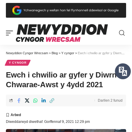
Newyddion Cyngor Wrecsam
>
Blog
>
Y cyngor
>
Ewch i chwilio ar gyfer y Diwrnod Chwarae-Awst y 4ydd 2021
Y CYNGOR
Ewch i chwilio ar gyfer y Diwrnod
Chwarae-Awst y 4ydd 2021
Darllen 2 funud
Diweddarwyd diwethaf: Gorffennaf 9, 2021 12:29 pm