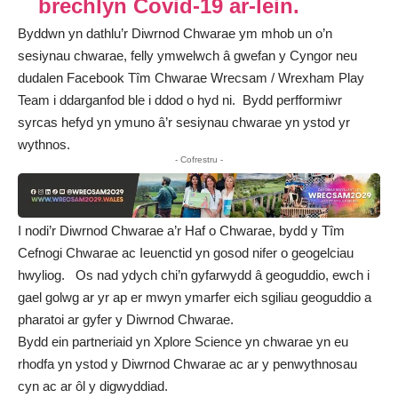
brechlyn Covid-19 ar-lein.
Byddwn yn dathlu’r Diwrnod Chwarae ym mhob un o’n
sesiynau chwarae, felly ymwelwch â gwefan y Cyngor neu
dudalen
Facebook Tîm Chwarae Wrecsam
/
Wrexham Play
Team
i ddarganfod ble i ddod o hyd ni. Bydd perfformiwr
syrcas hefyd yn ymuno â’r sesiynau chwarae yn ystod yr
wythnos.
- Cofrestru -
I nodi’r Diwrnod Chwarae a’r Haf o Chwarae, bydd y Tîm
Cefnogi Chwarae ac Ieuenctid yn gosod nifer o geogelciau
hwyliog. Os nad ydych chi’n gyfarwydd â geoguddio, ewch i
gael golwg ar yr ap er mwyn ymarfer eich sgiliau geoguddio a
pharatoi ar gyfer y Diwrnod Chwarae.
Bydd ein partneriaid yn
Xplore Science
yn chwarae yn eu
rhodfa yn ystod y Diwrnod Chwarae ac ar y penwythnosau
cyn ac ar ôl y digwyddiad.