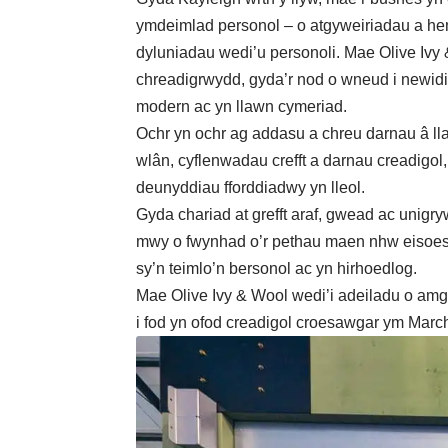
ymdeimlad personol – o atgyweiriadau a he
dyluniadau wedi’u personoli. Mae Olive Iv
chreadigrwydd, gyda’r nod o wneud i newidi
modern ac yn llawn cymeriad.
Ochr yn ochr ag addasu a chreu darnau â ll
wlân, cyflenwadau crefft a darnau creadigol
deunyddiau fforddiadwy yn lleol.
Gyda chariad at grefft araf, gwead ac unigr
mwy o fwynhad o’r pethau maen nhw eisoes 
sy’n teimlo’n bersonol ac yn hirhoedlog.
Mae Olive Ivy & Wool wedi’i adeiladu o amgy
i fod yn ofod creadigol croesawgar ym Ma