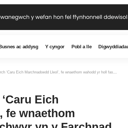
Busnes ac addysg
Y cyngor
Pobl a lle
Digwyddiada
edd Lleol’, fe wnaethom wahodd yr holl fasnachwyr yn y Farchnad Gyffredinol a Marchnad y Cigyddion i ddweud ychydig wrthym am eu busnesau yn eu geiriau eu hunain…
 ‘Caru Eich
, fe wnaethom
achwyr yn y Farchnad