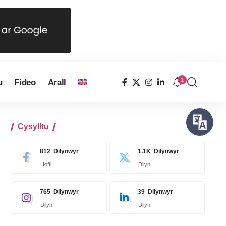
1
u
Fideo
Arall
Cysylltu
812
Dilynwyr
1.1K
Dilynwyr
Hoffi
Dilyn
765
Dilynwyr
39
Dilynwyr
Dilyn
Dilyn