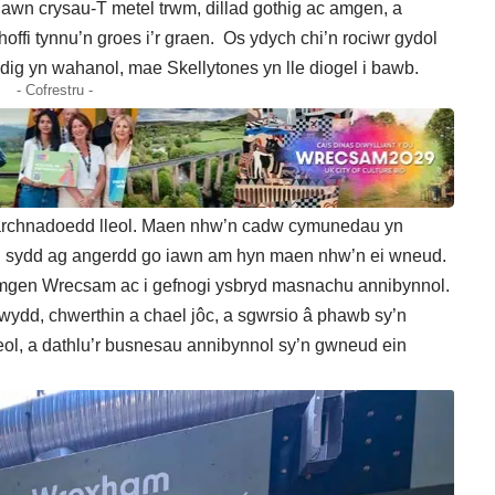
lawn crysau-T metel trwm, dillad gothig ac amgen, a
ffi tynnu’n groes i’r graen. Os ydych chi’n rociwr gydol
dig yn wahanol, mae Skellytones yn lle diogel i bawb.
- Cofrestru -
farchnadoedd lleol. Maen nhw’n cadw cymunedau yn
awn sydd ag angerdd go iawn am hyn maen nhw’n ei wneud.
amgen Wrecsam ac i gefnogi ysbryd masnachu annibynnol.
wydd, chwerthin a chael jôc, a sgwrsio â phawb sy’n
leol, a dathlu’r busnesau annibynnol sy’n gwneud ein