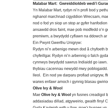
Malabar Mart: Gwreiddioldeb wedi’i Gur
Yn Malabar Mart, rydyn ni’n profi bod y pet
nghanol marchnad cigyddion Wrecsam, mae ei
nod o fod yn siop un stop ar gyfer hanfodio
ansawdd dros faint, mae pob modfedd o’n gofo
premiwm, a bwydydd cyflawn na ddowch ar eu
Ein Pwynt Gwerthu Unigryw:
Rydyn ni’n arbenigo mewn dod â chyfoeth bw
chyfeillgar. Rydyn ni’n arbennig o falch gy
cynnwys bwydydd sawrus Indiaidd go iawn. 
thybiau cacennau newydd mwy poblogaidd. Mae
lleol. Ein nod yw darparu profiad unigryw,
warws enfawr arnoch i gynnig blasau gwirio
Olive Ivy & Wool
Mae
Olive Ivy & Wool
yn fusnes creadigol 
addasiadau dillad, atgyweirio, gwaith finyl C
Gyda Kayleigh wrth y llyw, mae’r busnes yn