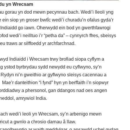
adu yn Wrecsam
hau gorau yn dod mewn pecynnau bach. Wedi’i lleoli yng
n siop yn groser bwtîc wedi’i churadu’n ofalus gyda’r
n Indiaidd go iawn. Oherwydd ein bod yn gwerthfawrogi
d wedi’i neilltuo i’r “petha da” – cynnyrch ffres, sbeisys
 traws ar silffoedd yr archfarchnad.
yd Indiaidd i Wrecsam trwy brofiad siopa cyflym a
dag ystod byrbrydau sydd newydd eu cyflwyno, sy’n
Rydyn ni’n gweithio ar gyflwyno sleisys cacennau a
’r danteithion “i fynd” hyn yn berffaith i’n siopwyr
 fforddiadwy a phersonol, gan ddangos nad oes angen
neddol, amrywiol India.
bach wedi’i leoli yn Wrecsam, sy’n arbenigo mewn
ricut a gwnïo a chrosio darnau â llaw.
 canolbwyntio ar waith meddylgar, o ansawdd uchel gydag