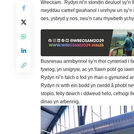
Wrecsam. Rydyn ni’n stondin deuluol sy’n l
nwyddau cartref gwahanol i unrhyw un sy’n ho
oes, ysbryd y nos, neu’n caru rhywbeth ychy
Busnesau annibynnol sy’n rhoi cymeriad i 
fywiog, yn unigryw, ac yn llawn pobl go i
Rydyn ni’n falch o fod yn rhan o gymuned 
Rydyn ni wrth ein bodd yn cwrdd â phobl ne
stopio, felly dewch i ddweud helo, cefnogi l
dinas yn arbennig.