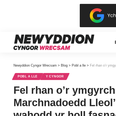
Newyddion Cyngor Wrecsam
>
Blog
>
Pobl a lle
>
Fel rhan o’r ymgyrch ‘Caru Eich Marchnado
POBL A LLE
Y CYNGOR
Fel rhan o’r ymgyrch
Marchnadoedd Lleol’
wahodd yr holl fasn