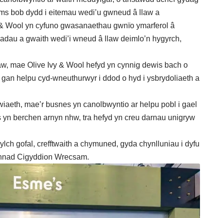
ms bob dydd i eitemau wedi’u gwneud â llaw a
y & Wool yn cyfuno gwasanaethau gwnïo ymarferol â
adau a gwaith wedi’i wneud â llaw deimlo’n hygyrch,
aw, mae Olive Ivy & Wool hefyd yn cynnig dewis bach o
, gan helpu cyd-wneuthurwyr i ddod o hyd i ysbrydoliaeth a
ywiaeth, mae’r busnes yn canolbwyntio ar helpu pobl i gael
yn berchen arnyn nhw, tra hefyd yn creu darnau unigryw
lch gofal, crefftwaith a chymuned, gyda chynlluniau i dyfu
rchnad Cigyddion Wrecsam.