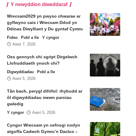
Y newyddion diweddaraf
Wrecsam2029 yn pwyso chwarae ar
gyflwyno cais i Wrecsam Ddod yn
Ddinas Diwylliant y Du gyntaf Cymru
Fideo
Pobl a lle
Y cyngor
Awst 7, 2026
Oes gennych chi sgript Dirgelwch
Llofruddiaeth ynoch chi?
Digwyddiadau
Pobl a lle
Awst 5, 2026
Tân bach, perygl difrifol: rhybudd ar
ôl digwyddiadau mewn parciau
gwledig
Y cyngor
Awst 5, 2026
Cyngor Wrecsam yn cefnogi nodyn
atgoffa Cadwch Gymru’n Daclus –