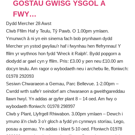
GOSTAU GWISG YSGOL A
FWY…
Dydd Mercher 28 Awst
Clwb Ffilm Haf y Teulu, Tŷ Pawb. O 1.00pm ymlaen.
Ymunwch â ni yn ein sinema fach bob prynhawn dydd
Mercher yn ystod gwyliau’r haf i fwynhau hen ffefrynnau! Y
ffilm yr wythnos hon fydd ‘Wreck it Ralph’. Bydd popgorn a
diodydd ar gael cyn y ffilm. Pris: £3.00 y pen neu £10.00 am
docyn teulu. Am ragor o wybodaeth neu i archebu lle, ffoniwch:
01978 292093
Sesiwn Chwaraeon a Gemau, Parc Bellevue. 1-2.00pm –
Cwrdd wrth safle’r seindorf am chwaraeon a gweithgareddau
llawn hwyl. Yn addas ar gyfer plant 8 – 14 oed. Am fwy o
wybodaeth ffoniwch: 01978 298997
Clwb y Plant, Llyfrgell Rhiwabon. 3.00pm ymlaen – Dewch i
ymuno â’n clwb 3 o’r gloch a fydd yn cynnwys storïau, Lego,
posau a gemau. Yn addas i blant 5-10 oed. Ffoniwch 01978