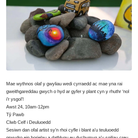
Mae wythnos olaf y gwyliau wedi cyrraedd ac mae yna rai
gweithgareddau gwych o hyd ar gyfer y plant cyn y rhuthr ‘nol
i’r ysgol’!
Awst 24, 10am-12pm
Tŷ Pawb
Clwb Celf i Deuluoedd
Sesiwn dan ofal artist sy’n rhoi cyfle i blant a’u teuluoedd
grwydro ein horielau a datblygu eu dychymyg a’u sgiliau creu.