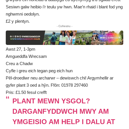
Sesiwn galw heibio i’r teulu yw hwn. Mae’n rhaid i blant fod yng
nghwmni oedolyn.
£2 y plentyn.
- Cofrestru -
Awst 27, 1-3pm
Amgueddfa Wrecsam
Creu a Chadw
Cyfle i greu eich tegan peg eich hun
Pêl-droediwr neu archarwr – dewiswch chi! Argymhellir ar
gyfer plant 3 oed a hŷn. Ffôn: 01978 297460
Pris: £1.50 fesul crefft
PLANT MEWN YSGOL?
DARGANFYDDWCH MWY AM
YMGEISIO AM HELP I DALU AT