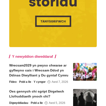
Y newyddion diweddaraf
Wrecsam2029 yn pwyso chwarae ar
gyflwyno cais i Wrecsam Ddod yn
Ddinas Diwylliant y Du gyntaf Cymru
Fideo
Pobl a lle
Y cyngor
Awst 7, 2026
Oes gennych chi sgript Dirgelwch
Llofruddiaeth ynoch chi?
Digwyddiadau
Pobl a lle
Awst 5, 2026