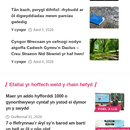
Tân bach, perygl difrifol: rhybudd ar
ôl digwyddiadau mewn parciau
gwledig
Y cyngor
Awst 5, 2026
Cyngor Wrecsam yn cefnogi nodyn
atgoffa Cadwch Gymru’n Daclus –
Creu Straeon Nid Sbwriel yr haf hwn!
Y cyngor
Awst 4, 2026
Efallai yr hoffech weld y rhain hefyd
Maer yn addo hyfforddi 1000 o
gynorthwywyr cyntaf yn ystod ei dymor
yn y swydd
POBL A LLE
Gorffennaf 31, 2026
7 o ffefrynnau’r ŵyl sy’n barod am barti
yn bell ar ôl y gân olaf