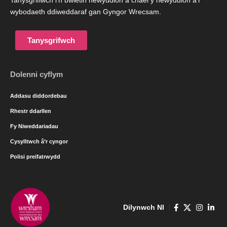
Tanysgrifiwch i’n bwletin newyddion a chael y newyddion a’r
wybodaeth ddiweddaraf gan Gyngor Wrecsam.
Tanysgrifwch
Dolenni cyflym
Addasu diddordebau
Rhestr ddarllen
Fy Niweddariadau
Cysylltwch â’r cyngor
Polisi preifatrwydd
Dilynwch NI