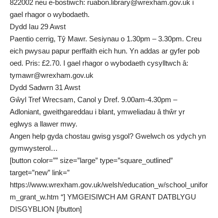
822002 neu e-bostiwch: ruabon.library@wrexham.gov.uk i
gael rhagor o wybodaeth.
Dydd Iau 29 Awst
Paentio cerrig, Tŷ Mawr. Sesiynau o 1.30pm – 3.30pm. Creu
eich pwysau papur perffaith eich hun. Yn addas ar gyfer pob
oed. Pris: £2.70. I gael rhagor o wybodaeth cysylltwch â:
tymawr@wrexham.gov.uk
Dydd Sadwrn 31 Awst
Gŵyl Tref Wrecsam, Canol y Dref. 9.00am-4.30pm –
Adloniant, gweithgareddau i blant, ymweliadau â thŵr yr
eglwys a llawer mwy.
Angen help gyda chostau gwisg ysgol? Gwelwch os ydych yn
gymwysterol…
[button color=”” size=”large” type=”square_outlined”
target=”new” link=”
https://www.wrexham.gov.uk/welsh/education_w/school_unifor
m_grant_w.htm “] YMGEISIWCH AM GRANT DATBLYGU
DISGYBLION [/button]