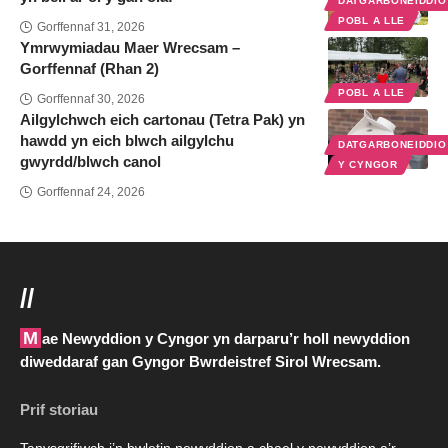
DATGARBONEIDDI
POBL A LLE
Gorffennaf 31, 2026
Ymrwymiadau Maer Wrecsam –
Gorffennaf (Rhan 2)
POBL A LLE
Gorffennaf 30, 2026
Ailgylchwch eich cartonau (Tetra Pak) yn
hawdd yn eich blwch ailgylchu
DATGARBONEIDDI
gwyrdd/blwch canol
Y CYNGOR
Gorffennaf 24, 2026
//
Mae Newyddion y Cyngor yn darparu’r holl newyddion
diweddaraf gan Gyngor Bwrdeistref Sirol Wrecsam.
Prif storiau