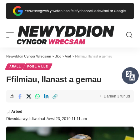
Newyddion Cyngor Wrecsam
>
Blog
>
Arall
>
Ffilmiau, llanast a gemau
ARALL
POBL A LLE
Ffilmiau, llanast a gemau
Darllen 3 funud
Diweddarwyd diwethaf: Awst 23, 2019 11:11 am