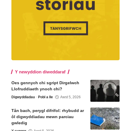
Y newyddion diweddaraf
Oes gennych chi sgript Dirgelwch
Llofruddiaeth ynoch chi?
Digwyddiadau
Pobl a lle
Awst 5, 2026
Tân bach, perygl difrifol: rhybudd ar
ôl digwyddiadau mewn parciau
gwledig