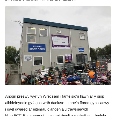
Anogir preswylwyr yn Wrecsam i fanteisio’n llawn ar y siop
ailddefnyddio gyfagos wrth dacluso – mae’n ffordd gynaliadwy
i gael gwared ar eitemau diangen a’u trawsnewid!
Mae FCC Environment
– cwmni rheoli gwastraff ac ailgylchu