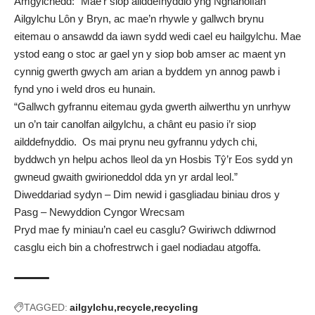
Amgylchedd: “Mae’r siop ailddefnyddio yng Nghanolfan
Ailgylchu Lôn y Bryn, ac mae’n rhywle y gallwch brynu
eitemau o ansawdd da iawn sydd wedi cael eu hailgylchu. Mae
ystod eang o stoc ar gael yn y siop bob amser ac maent yn
cynnig gwerth gwych am arian a byddem yn annog pawb i
fynd yno i weld dros eu hunain.
“Gallwch gyfrannu eitemau gyda gwerth ailwerthu yn unrhyw
un o’n tair canolfan ailgylchu, a chânt eu pasio i’r siop
ailddefnyddio. Os mai prynu neu gyfrannu ydych chi,
byddwch yn helpu achos lleol da yn Hosbis Tŷ’r Eos sydd yn
gwneud gwaith gwirioneddol dda yn yr ardal leol.”
Diweddariad sydyn – Dim newid i gasgliadau biniau dros y
Pasg – Newyddion Cyngor Wrecsam
Pryd mae fy miniau’n cael eu casglu? Gwiriwch ddiwrnod
casglu eich bin a chofrestrwch i gael nodiadau atgoffa
.
TAGGED:
ailgylchu
recycle
recycling