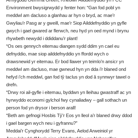
Environment bwysigrwydd y fenter hon: “Gan fod pobl yn
meddwl am dacluso a glanhau ar hyn o bryd, ac mae’r
Gwyliau’r Pasg ar y gweill, mae’r Siop Ailddefnyddio yn gyfle
gwych i gael gwared ar flerwch, neu hyd yn oed mynd i brynu
rhywbeth newydd i ddiddanu’r plant!
“Os oes gennych eitemau diangen sydd ddim yn cael eu
defnyddio, mae siop ailddefnyddio yn ffordd wych o
drawsnewid yr eitemau. Er bod llawer yn teimlo’n ansicr yn
meddwl am dacluso, mae gwneud hyn yn dda i’r blaned ond
hefyd i’ch meddwl, gan fod tŷ taclus yn dod â synnwyr tawel o
drefn.
“Drwy roi ail-gyfle i eitemau, byddwn yn lleihau gwastraff ac yn
hyrwyddo economi gylchol fwy cynaliadwy – gall sothach un
person fod yn drysor i berson arall!
“Beth am gefnogi Hosbis Tŷ’r Eos yn lleol a’r blaned drwy ddod
i gael bargen wych neu i gyfrannu?”
Meddai’r Cynghorydd Terry Evans, Aelod Arweiniol yr