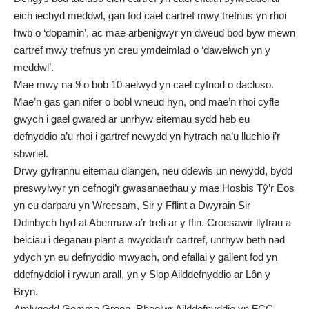
eich iechyd meddwl, gan fod cael cartref mwy trefnus yn rhoi
hwb o ‘dopamin’, ac mae arbenigwyr yn dweud bod byw mewn
cartref mwy trefnus yn creu ymdeimlad o ‘dawelwch yn y
meddwl’.
Mae mwy na 9 o bob 10 aelwyd yn cael cyfnod o dacluso.
Mae’n gas gan nifer o bobl wneud hyn, ond mae’n rhoi cyfle
gwych i gael gwared ar unrhyw eitemau sydd heb eu
defnyddio a’u rhoi i gartref newydd yn hytrach na’u lluchio i’r
sbwriel.
Drwy gyfrannu eitemau diangen, neu ddewis un newydd, bydd
preswylwyr yn cefnogi’r gwasanaethau y mae Hosbis Tŷ’r Eos
yn eu darparu yn Wrecsam, Sir y Fflint a Dwyrain Sir
Ddinbych hyd at Abermaw a’r trefi ar y ffin. Croesawir llyfrau a
beiciau i deganau plant a nwyddau’r cartref, unrhyw beth nad
ydych yn eu defnyddio mwyach, ond efallai y gallent fod yn
ddefnyddiol i rywun arall, yn y Siop Ailddefnyddio ar Lôn y
Bryn.
Amlygodd Gemma Green, Rheolwr Ailddefnyddio yn FCC