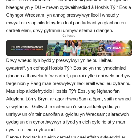
blaengar yn y DU – mewn cydweithrediad â
Hosbis Tŷ’r Eos
a
Chyngor Wrecsam, yn annog preswylwyr lleol i wneud y
mwyaf o’u siop ailddefnyddio leol pan fyddant yn glanhau eu
cartrefi eleni, drwy gyfrannu unrhyw eitemau diangen.
- Cofrestru -
Drwy wneud hyn bydd y preswylwyr yn helpu i leihau
gwastraff, yn cefnogi Hosbis Tŷ’r Eos ac yn rhoi ymdeimlad
glanach a thawelach i’w cartref, gan roi cyfle i chi weld unrhyw
fargeinion y Pasg mae preswylwyr lleol eraill wedi eu cyfrannu.
Mae siop ailddefnyddio Hosbis Tŷ’r Eos, yng
Nghanolfan
Ailgylchu Lôn y Bryn
, ar agor rhwng 9am a 5pm, saith diwrnod
yr wythnos. Gallwch roi eitemau i’r siop ailddefnyddio yn
unrhyw un o’n tair canolfan ailgylchu yn Wrecsam; siaradwch
gydag un o’n cynorthwywyr a fydd yn eich cyfeirio at y man
cywir i roi eich cyfraniad.
Dengys bod tacluso eich cartref yn cael effaith sylweddol ar