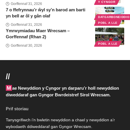
Y CYNGOR
Gorffennaf 31, 2026
7 o ffefrynnau’r ŵyl sy’n barod am barti
yn bell ar ôl y gân olaf
DATGARBONEIDDI
POBL A LLE
Gorffennaf 31, 2026
Ymrwymiadau Maer Wrecsam –
Gorffennaf (Rhan 2)
POBL A LLE
Gorffennaf 30, 2026
//
Mae Newyddion y Cyngor yn darparu’r holl newyddion
diweddaraf gan Gyngor Bwrdeistref Sirol Wrecsam.
Prif storiau
Tanysgrifiwch i’n bwletin newyddion a chael y newyddion a’r
wybodaeth ddiweddaraf gan Gyngor Wrecsam.