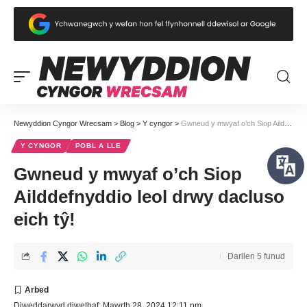
Newyddion Cyngor Wrecsam
>
Blog
>
Y cyngor
>
Gwneud y mwyaf o’ch Siop Ailddefnyddio leol drwy dacluso eich tŷ!
Y CYNGOR
POBL A LLE
Gwneud y mwyaf o’ch Siop
Ailddefnyddio leol drwy dacluso
eich tŷ!
Darllen 5 funud
Diweddarwyd diwethaf: Mawrth 28, 2024 12:11 pm