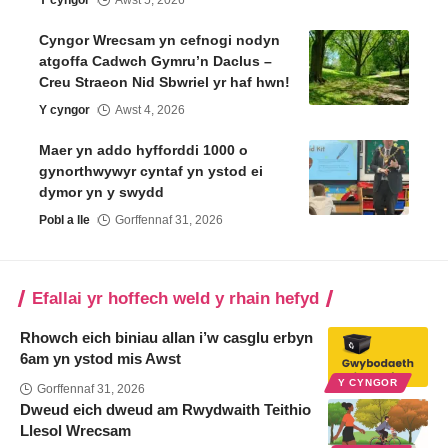
Y cyngor
Awst 5, 2026
Cyngor Wrecsam yn cefnogi nodyn
atgoffa Cadwch Gymru’n Daclus –
Creu Straeon Nid Sbwriel yr haf hwn!
Y cyngor
Awst 4, 2026
Maer yn addo hyfforddi 1000 o
gynorthwywyr cyntaf yn ystod ei
dymor yn y swydd
Pobl a lle
Gorffennaf 31, 2026
Efallai yr hoffech weld y rhain hefyd
Rhowch eich biniau allan i’w casglu erbyn
6am yn ystod mis Awst
Y CYNGOR
Gorffennaf 31, 2026
Dweud eich dweud am Rwydwaith Teithio
Llesol Wrecsam