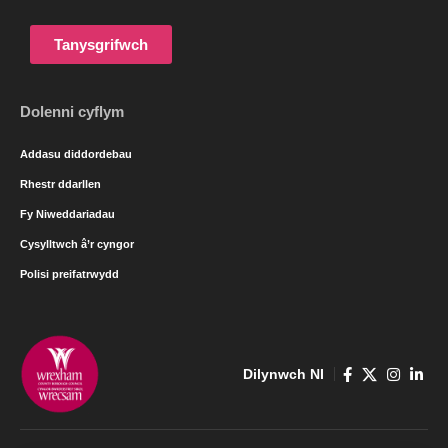
Tanysgrifwch
Dolenni cyflym
Addasu diddordebau
Rhestr ddarllen
Fy Niweddariadau
Cysylltwch â’r cyngor
Polisi preifatrwydd
Dilynwch NI