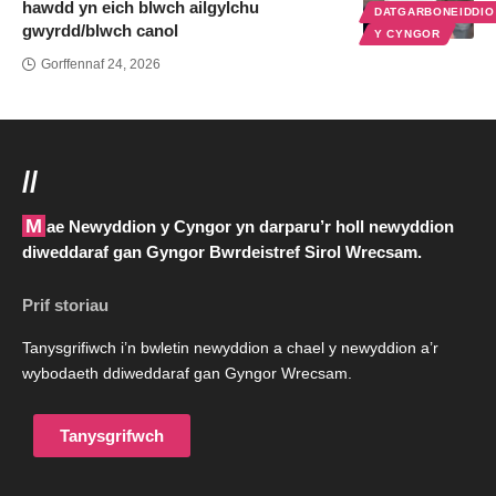
hawdd yn eich blwch ailgylchu
DATGARBONEIDDI
gwyrdd/blwch canol
Y CYNGOR
Gorffennaf 24, 2026
//
Mae Newyddion y Cyngor yn darparu’r holl newyddion
diweddaraf gan Gyngor Bwrdeistref Sirol Wrecsam.
Prif storiau
Tanysgrifiwch i’n bwletin newyddion a chael y newyddion a’r
wybodaeth ddiweddaraf gan Gyngor Wrecsam.
Tanysgrifwch