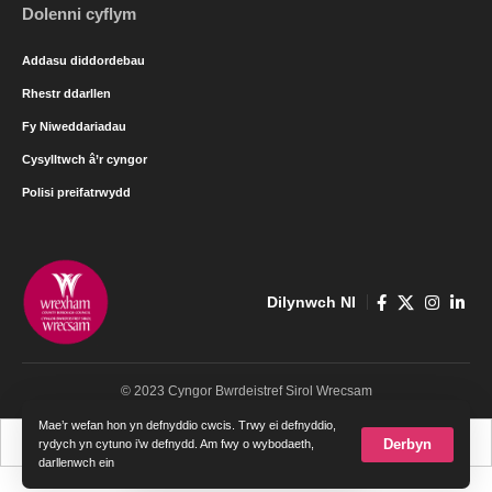
Dolenni cyflym
Addasu diddordebau
Rhestr ddarllen
Fy Niweddariadau
Cysylltwch â’r cyngor
Polisi preifatrwydd
Dilynwch NI
© 2023 Cyngor Bwrdeistref Sirol Wrecsam
Mae’r wefan hon yn defnyddio cwcis. Trwy ei defnyddio,
Cymraeg
English
Derbyn
rydych yn cytuno i’w defnydd. Am fwy o wybodaeth,
darllenwch ein