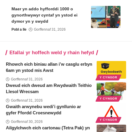
Maer yn addo hyfforddi 1000 o
gynorthwywyr cyntaf yn ystod ei
dymor yn y swydd
Pobl a lle
Gorffennaf 31, 2026
Efallai yr hoffech weld y rhain hefyd
Rhowch eich biniau allan i’w casglu erbyn
6am yn ystod mis Awst
Y CYNGOR
Gorffennaf 31, 2026
Dweud eich dweud am Rwydwaith Teithio
Llesol Wrecsam
Y CYNGOR
Gorffennaf 31, 2026
Gwaith arwynebu wedi’i gynllunio ar
gyfer Ffordd Croesnewydd
Y CYNGOR
Gorffennaf 30, 2026
Ailgylchwch eich cartonau (Tetra Pak) yn