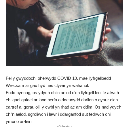
Fel y gwyddoch, oherwydd COVID 19, mae llyfrgelloedd
Wrecsam ar gau hyd nes clywir yn wahanol.
Fodd bynnag, os ydych chi’n aelod o’ch llyfrgell leol fe allwch
chi gael gafael ar lond berfa o ddeunydd darllen o gysur eich
cartref a, gorau oll, y cwbl yn rhad ac am ddim! Os nad ydych
chi’n aelod, sgroliwch i lawr i ddarganfod sut fedrwch chi
ymuno ar-lein.
- Cofrestru -