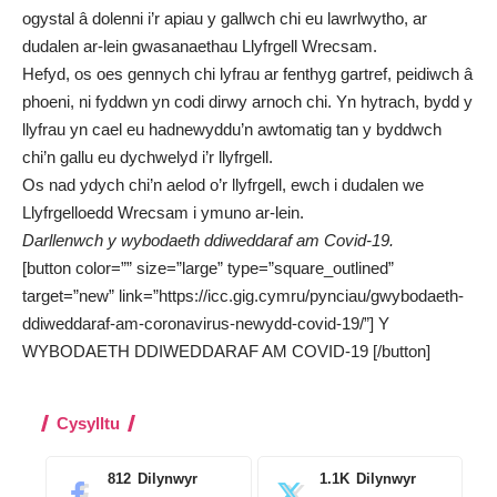
ogystal â dolenni i’r apiau y gallwch chi eu lawrlwytho, ar
dudalen ar-lein gwasanaethau Llyfrgell Wrecsam
.
Hefyd, os oes gennych chi lyfrau ar fenthyg gartref, peidiwch â
phoeni, ni fyddwn yn codi dirwy arnoch chi. Yn hytrach, bydd y
llyfrau yn cael eu hadnewyddu’n awtomatig tan y byddwch
chi’n gallu eu dychwelyd i’r llyfrgell.
Os nad ydych chi’n aelod o’r llyfrgell, ewch i
dudalen we
Llyfrgelloedd Wrecsam
i ymuno ar-lein.
Darllenwch y wybodaeth ddiweddaraf am Covid-19.
[button color=”” size=”large” type=”square_outlined”
target=”new” link=”https://icc.gig.cymru/pynciau/gwybodaeth-
ddiweddaraf-am-coronavirus-newydd-covid-19/”] Y
WYBODAETH DDIWEDDARAF AM COVID-19 [/button]
Cysylltu
812
Dilynwyr
1.1K
Dilynwyr