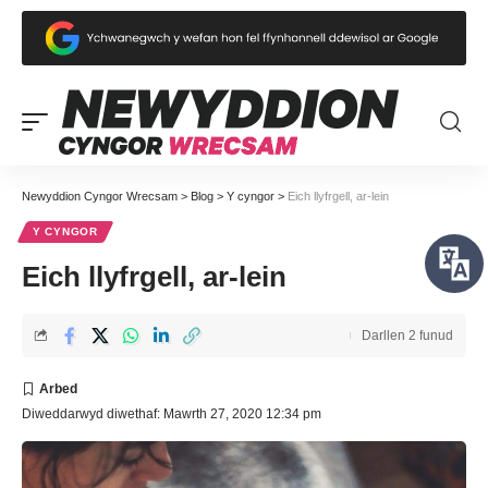
Newyddion Cyngor Wrecsam
>
Blog
>
Y cyngor
>
Eich llyfrgell, ar-lein
Y CYNGOR
Eich llyfrgell, ar-lein
Darllen 2 funud
Diweddarwyd diwethaf: Mawrth 27, 2020 12:34 pm