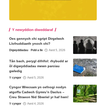
Y newyddion diweddaraf
Oes gennych chi sgript Dirgelwch
Llofruddiaeth ynoch chi?
Digwyddiadau
Pobl a lle
Awst 5, 2026
Tân bach, perygl difrifol: rhybudd ar
ôl digwyddiadau mewn parciau
gwledig
Y cyngor
Awst 5, 2026
Cyngor Wrecsam yn cefnogi nodyn
atgoffa Cadwch Gymru’n Daclus –
Creu Straeon Nid Sbwriel yr haf hwn!
Y cyngor
Awst 4, 2026