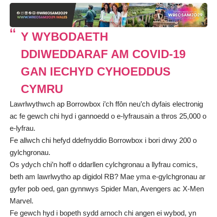
Y WYBODAETH
DDIWEDDARAF AM COVID-19
GAN IECHYD CYHOEDDUS
CYMRU
Lawrlwythwch ap Borrowbox i’ch ffôn neu’ch dyfais electronig
ac fe gewch chi hyd i gannoedd o e-lyfrausain a thros 25,000 o
e-lyfrau.
Fe allwch chi hefyd ddefnyddio Borrowbox i bori drwy 200 o
gylchgronau.
Os ydych chi’n hoff o ddarllen cylchgronau a llyfrau comics,
beth am lawrlwytho ap digidol RB? Mae yma e-gylchgronau ar
gyfer pob oed, gan gynnwys Spider Man, Avengers ac X-Men
Marvel.
Fe gewch hyd i bopeth sydd arnoch chi angen ei wybod, yn