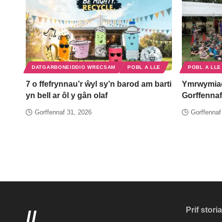
DATGARBONEIDDIO WRECSAM
POBL A LLE
POBL A LLE
7 o ffefrynnau’r ŵyl sy’n barod am barti
Ymrwymia
yn bell ar ôl y gân olaf
Gorffennaf
Gorffennaf 31, 2026
Gorffennaf
Newyddion Cyngor Wrecsam
>
Blog
>
Pobl a lle
>
Eich canllaw ailg
POBL A LLE
Y CYNGOR