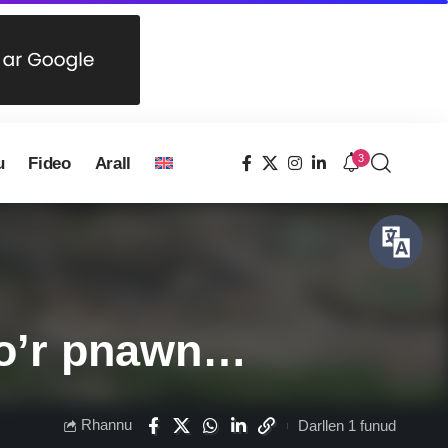
3
u
Fideo
Arall
lio’r pnawn…
Rhannu
Darllen 1 funud