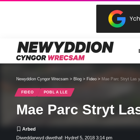
Newyddion Cyngor Wrecsam
>
Blog
>
Fideo
>
Mae Parc Stryt Las y
FIDEO
POBL A LLE
Mae Parc Stryt La
Diweddarwyd diwethaf: Hydref 5, 2018 3:14 pm