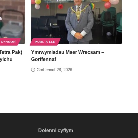
 CYNGOR
POBL A LLE
Tetra Pak)
Ymrwymiadau Maer Wrecsam –
gylchu
Gorffennaf
Gorffennaf 28, 2026