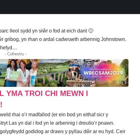
rc lleol sydd yn siŵr o fod at eich dant 🙂
 ddŵr gribog, yn rhan o ardal cadwraeth arbennig Johnstown.
c hefyd…
- Cofrestru -
 YMA TROI CHI MEWN I
!
ld rhai o’r madfallod (er ein bod yn eithaf sicr y
ryt Las yn dal i fod yn le arbennig i dreulio’r pnawn.
golygfeydd godidog ar draws y pyllau dŵr ar eu hyd. Ceir