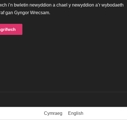
hu syml – beth sy’n
Rhannu
Darllen 3 funud