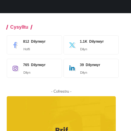
Cysylltu
812
Dilynwyr
1.1K
Dilynwyr
Hoffi
Dilyn
765
Dilynwyr
39
Dilynwyr
Dilyn
Dilyn
- Cofrestru -