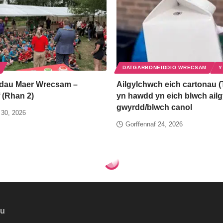
DATGARBONEIDDIO WRECSAM
Y
dau Maer Wrecsam –
Ailgylchwch eich cartonau (
 (Rhan 2)
yn hawdd yn eich blwch ail
gwyrdd/blwch canol
 30, 2026
Gorffennaf 24, 2026
ylchu syml – beth sy’n mynd i ble?