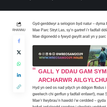
Gyd-gerddwyr a selogion byd natur – dyma ba
Mae Parc Stryt Las, sy’n gartref i’r fadfall
RHANNU
Mae digonedd o fywyd gwyllt arall yn y par
GALL Y DDAU GAM SYML
ARCHARWR AILGYLCHU
Hyd yn oed os nad ydych yn ddigon ffodus i we
gwelwch chi gerflun y fadfall enfawr!), mae St
Mae’r llwybrau’n hawdd i’w cerdded – gyda 
hefyd ardaloedd coediog i chwilota ynddynt.