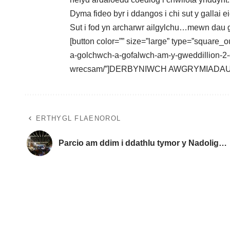
Dyma fideo byr i ddangos i chi sut y gallai 
Sut i fod yn archarwr ailgylchu…mewn dau 
[button color=”” size=”large” type=”square_
a-golchwch-a-gofalwch-am-y-gweddillion-2-g
wrecsam/”]DERBYNIWCH AWGRYMIADAU A
ERTHYGL FLAENOROL
Parcio am ddim i ddathlu tymor y Nadolig…