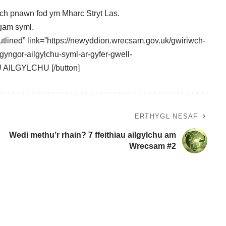
eich pnawn fod ym Mharc Stryt Las.
gam syml.
outlined” link=”https://newyddion.wrecsam.gov.uk/gwiriwch-
yngor-ailgylchu-syml-ar-gyfer-gwell-
ILGYLCHU [/button]
ERTHYGL NESAF
Wedi methu’r rhain? 7 ffeithiau ailgylchu am
Wrecsam #2