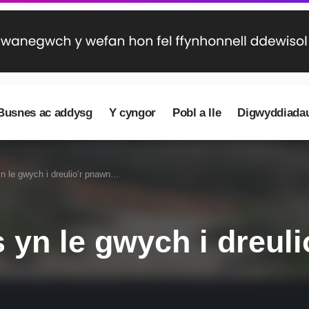
Busnes ac addysg
Y cyngor
Pobl a lle
Digwyddiada
n le gwych i dreulio’r pnawn…
s yn le gwych i dreu