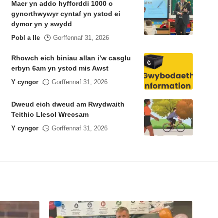
Maer yn addo hyfforddi 1000 o
gynorthwywyr cyntaf yn ystod ei
dymor yn y swydd
Pobl a lle
Gorffennaf 31, 2026
Rhowch eich biniau allan i’w casglu
erbyn 6am yn ystod mis Awst
Y cyngor
Gorffennaf 31, 2026
Dweud eich dweud am Rwydwaith
Teithio Llesol Wrecsam
Y cyngor
Gorffennaf 31, 2026