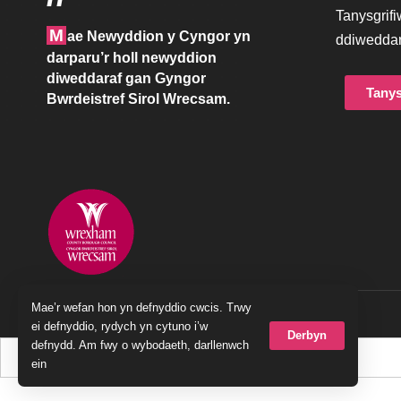
Eich canllaw ailgylc
mynd i ble?
Diweddarwyd diwethaf: Hydref 4, 2018 4:20 pm
Mae’r wefan hon yn defnyddio cwcis. Trwy
ei defnyddio, rydych yn cytuno i’w
Derbyn
defnydd. Am fwy o wybodaeth, darllenwch
ein