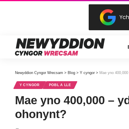
Newyddion Cyngor Wrecsam
>
Blog
>
Y cyngor
>
Mae yno 400,000 
Y CYNGOR
POBL A LLE
Mae yno 400,000 – yd
ohonynt?