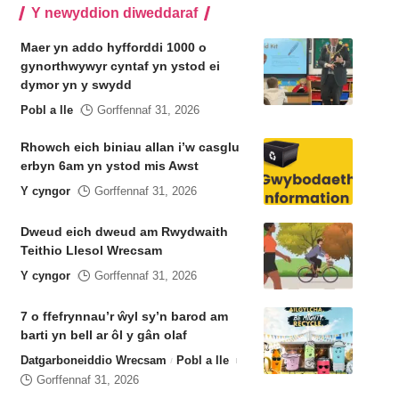
Y newyddion diweddaraf
Maer yn addo hyfforddi 1000 o
gynorthwywyr cyntaf yn ystod ei
dymor yn y swydd
Pobl a lle
Gorffennaf 31, 2026
Rhowch eich biniau allan i’w casglu
erbyn 6am yn ystod mis Awst
Y cyngor
Gorffennaf 31, 2026
Dweud eich dweud am Rwydwaith
Teithio Llesol Wrecsam
Y cyngor
Gorffennaf 31, 2026
7 o ffefrynnau’r ŵyl sy’n barod am
barti yn bell ar ôl y gân olaf
Datgarboneiddio Wrecsam
Pobl a lle
Gorffennaf 31, 2026