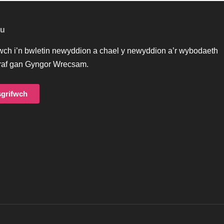
 Dyffryn Ceiriog ar
rolygiad diweddar
Rhannu
Darllen 5 funud