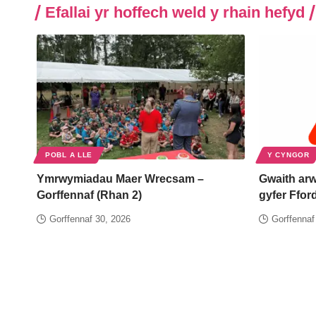
Efallai yr hoffech weld y rhain hefyd
POBL A LLE
Y CYNGOR
Ymrwymiadau Maer Wrecsam –
Gwaith arw
Gorffennaf (Rhan 2)
gyfer Ffo
Gorffennaf 30, 2026
Gorffennaf
Newyddion Cyngor Wrecsam
>
Blog
>
Y cyngor
>
Ysgolion ffederas