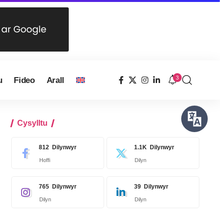
3
u
Fideo
Arall
Cysylltu
812
Dilynwyr
1.1K
Dilynwyr
Hoffi
Dilyn
765
Dilynwyr
39
Dilynwyr
Dilyn
Dilyn