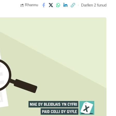
Rhannu
Darllen 2 funud