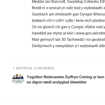
Meddai Ian Bancroft, Swyddog Cofrestru Et
ffordd ni o wneud yn siŵr bod y wybodaeth ar 
Gwyliwch am ohebiaeth gan Gyngor Wrecsam
fyddwch chi’n colli’r cyfle i fwrw eich pleidla
Os na glywch chi gan y Cyngor, efallai nad yd
hawddaf yw mynd ar-lein i
www.gov.uk/cofres
Mae gennych tan 30 Tachwedd i roi gwybod i 
Derbyniwch y newyddion a’r wybodaeth ddi
ERTHYGL FLAENOROL
Ysgolion ffederasiwn Dyffryn Ceiriog ar ben
eu digon wedi arolygiad diweddar