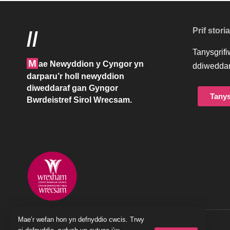
Y CYNGOR
BUSNES AC ADDYSG
POBL A LLE
Ysgolion ffederasiwn
ben eu digon wedi a
Diweddarwyd diwethaf: Medi 25, 2023 2:21 pm
Mae’r wefan hon yn defnyddio cwcis. Trwy