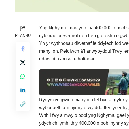
Yng Nghymru mae yno tua 400,000 o bobl sydd
cyfeiriad presennol neu heb gofrestru o gwbl
RHANNU
Yn yr wythnosau diwethaf fe ddylech fod wed
manylion. Peidiwch â’i anwybyddu! Trwy lenwi
ddaw hi’n amser etholiadau.
Rydym yn gwirio manylion fel hyn ar gyfer yr
wybodaeth am hynny drwy ddarllen yr
erthy
Wrth i fwy a mwy o bobl yng Nghymru gael y
ydych chi ymhlith y 400,000 o bobl hynny sy