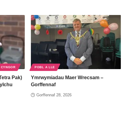
 CYNGOR
POBL A LLE
Tetra Pak)
Ymrwymiadau Maer Wrecsam –
gylchu
Gorffennaf
Gorffennaf 28, 2026