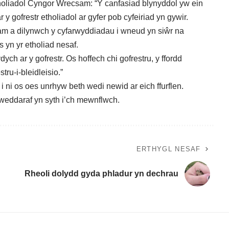
holiadol Cyngor Wrecsam: “Y canfasiad blynyddol yw ein
y gofrestr etholiadol ar gyfer pob cyfeiriad yn gywir.
 a dilynwch y cyfarwyddiadau i wneud yn siŵr na
is yn yr etholiad nesaf.
ych ar y gofrestr. Os hoffech chi gofrestru, y ffordd
tru-i-bleidleisio
.”
ni os oes unrhyw beth wedi newid ar eich ffurflen.
weddaraf yn syth i’ch mewnflwch
.
ERTHYGL NESAF
Rheoli dolydd gyda phladur yn dechrau