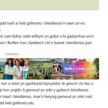
 naill ai heb gofrestru i bleidleisio’n iawn yn eu
.
i cael llythyr oddi wrthym yn gofyn ichi gadarnhau eich
’r ffurflen hon, byddwch chi’n barod i bleidleisio pan
- Cofrestru -
 hyn a elwir yn ganfasiad blynyddol; fe gewch chi fwy o
gl hon ynglŷn â gwneud yn siŵr y gallwch bleidleisio
.
r hawl i bleidleisio, mae’n bwysig gwneud yn siŵr nad
dd heb gofrestru eto.