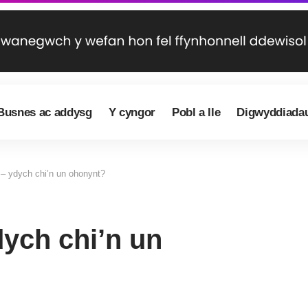
Busnes ac addysg
Y cyngor
Pobl a lle
Digwyddiada
– ydych chi’n un ohonynt?
ych chi’n un