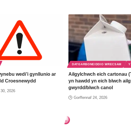
DATGARBONEIDDIO WRECSAM
Y
ynebu wedi’i gynllunio ar
Ailgylchwch eich cartonau (
rdd Croesnewydd
yn hawdd yn eich blwch ail
gwyrdd/blwch canol
 30, 2026
Gorffennaf 24, 2026
iwn Dyffryn Ceiriog ar ben eu digon wedi arolygiad diweddar