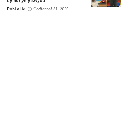
dymor yn y swydd
Pobl a lle
Gorffennaf 31, 2026