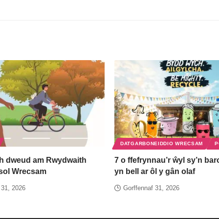
DATGARBONEIDDIO WRECSAM
P
h dweud am Rwydwaith
7 o ffefrynnau’r ŵyl sy’n bar
esol Wrecsam
yn bell ar ôl y gân olaf
 31, 2026
Gorffennaf 31, 2026