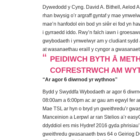
Dywedodd y Cyng. David A. Bithell, Aelod Ar
rhan bwysig o’r argraff gyntaf y mae ymwelw
mae’n hanfodol ein bod yn siŵr ei fod yn haw
i gyrraedd iddo. Rwy’n falch iawn i groesawu
gwybodaeth i ymwelwyr am y cludiant sydd ar
at wasanaethau eraill y cyngor a gwasanaet
PEIDIWCH BYTH Â METH
COFRESTRWCH AM WY
“Ar agor 6 diwrnod yr wythnos”
Bydd y Swyddfa Wybodaeth ar agor 6 diwrn
08:00am a 6:00pm ac ar gau am egwyl fer a
Mae TSL ar hyn o bryd yn gweithredu’r gw
Manceinion a Lerpwl ar ran Stelios a’r ea
ddyddiol ers mis Hydref 2016 gyda phrisiau
gweithredu gwasanaeth bws 64 o Geiriog DC