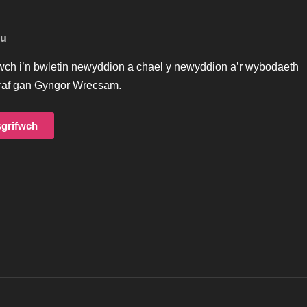
au
iwch i’n bwletin newyddion a chael y newyddion a’r wybodaeth
af gan Gyngor Wrecsam.
grifwch