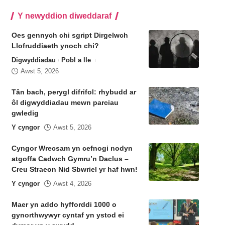
Y newyddion diweddaraf
Oes gennych chi sgript Dirgelwch
Llofruddiaeth ynoch chi?
Digwyddiadau
Pobl a lle
Awst 5, 2026
Tân bach, perygl difrifol: rhybudd ar
ôl digwyddiadau mewn parciau
gwledig
Y cyngor
Awst 5, 2026
Cyngor Wrecsam yn cefnogi nodyn
atgoffa Cadwch Gymru’n Daclus –
Creu Straeon Nid Sbwriel yr haf hwn!
Y cyngor
Awst 4, 2026
Maer yn addo hyfforddi 1000 o
gynorthwywyr cyntaf yn ystod ei