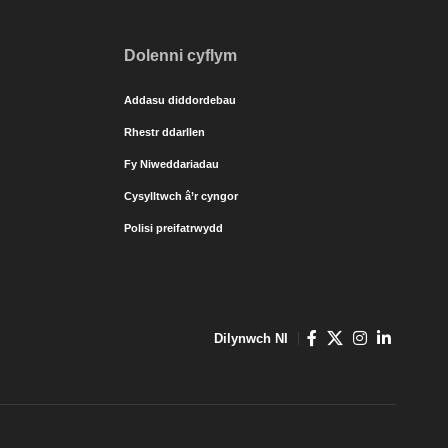
Dolenni cyflym
Addasu diddordebau
Rhestr ddarllen
Fy Niweddariadau
Cysylltwch â’r cyngor
Polisi preifatrwydd
Dilynwch NI