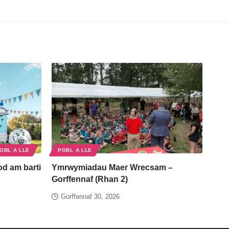
OBL A LLE
POBL A LLE
od am barti
Ymrwymiadau Maer Wrecsam –
Gorffennaf (Rhan 2)
Gorffennaf 30, 2026