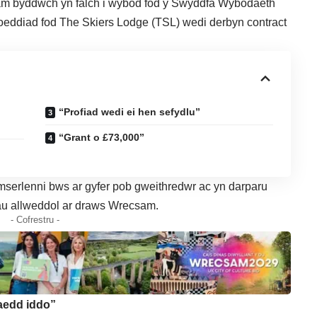
sam byddwch yn falch i wybod fod y Swyddfa Wybodaeth
hoeddiad fod The Skiers Lodge (TSL) wedi derbyn contract
“Profiad wedi ei hen sefydlu”
“Grant o £73,000”
erlenni bws ar gyfer pob gweithredwr ac yn darparu
au allweddol ar draws Wrecsam.
- Cofrestru -
raedd iddo”