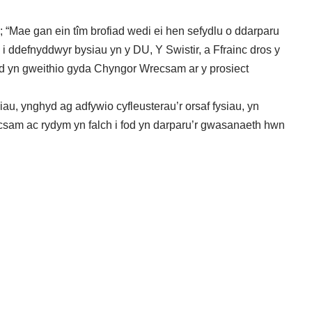
Mae gan ein tîm brofiad wedi ei hen sefydlu o ddarparu
ddefnyddwyr bysiau yn y DU, Y Swistir, a Ffrainc dros y
od yn gweithio gyda Chyngor Wrecsam ar y prosiect
u, ynghyd ag adfywio cyfleusterau’r orsaf fysiau, yn
sam ac rydym yn falch i fod yn darparu’r gwasanaeth hwn