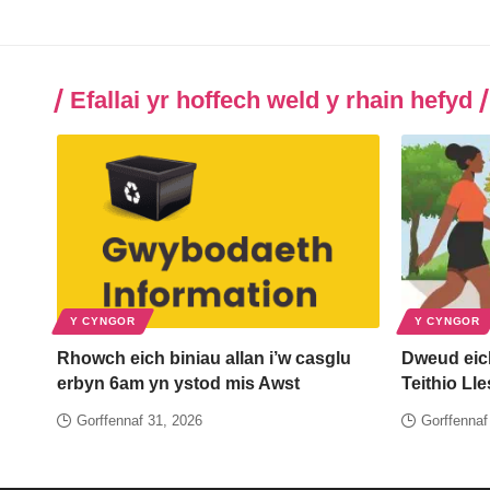
Efallai yr hoffech weld y rhain hefyd
Y CYNGOR
Y CYNGOR
Rhowch eich biniau allan i’w casglu
Dweud eic
erbyn 6am yn ystod mis Awst
Teithio Ll
Gorffennaf 31, 2026
Gorffennaf