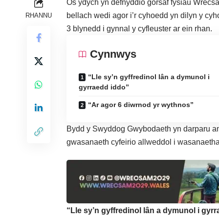
Os ydych yn defnyddio gorsaf fysiau Wrec
bellach wedi agor i’r cyhoedd yn dilyn y cy
RHANNU
3 blynedd i gynnal y cyfleuster ar ein rhan.
Cynnwys
“Lle sy’n gyffredinol lân a dymunol i
gyrraedd iddo”
“Ar agor 6 diwrnod yr wythnos”
Bydd y Swyddog Gwybodaeth yn darparu ams
gwasanaeth cyfeirio allweddol i wasanaeth
“Lle sy’n gyffredinol lân a dymunol i gyr