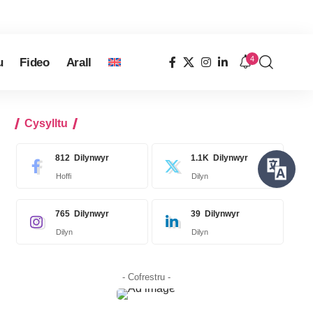
4
u
Fideo
Arall
Cysylltu
812
Dilynwyr
1.1K
Dilynwyr
Hoffi
Dilyn
765
Dilynwyr
39
Dilynwyr
Dilyn
Dilyn
- Cofrestru -