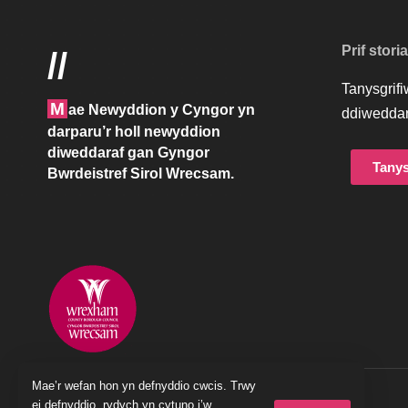
Prif stori
//
Tanysgrif
M
ae Newyddion y Cyngor yn
ddiweddar
darparu’r holl newyddion
diweddaraf gan Gyngor
Tanys
Bwrdeistref Sirol Wrecsam.
Mae’r wefan hon yn defnyddio cwcis. Trwy
© 2023 Cyngor Bwrdeistref Sirol Wrecsam
ei defnyddio, rydych yn cytuno i’w