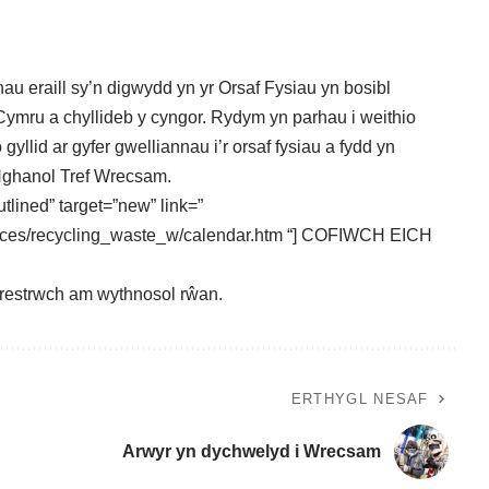
 eraill sy’n digwydd yn yr Orsaf Fysiau yn bosibl
ymru a chyllideb y cyngor. Rydym yn parhau i weithio
yllid ar gyfer gwelliannau i’r orsaf fysiau a fydd yn
 Nghanol Tref Wrecsam.
tlined” target=”new” link=”
ices/recycling_waste_w/calendar.htm “] COFIWCH EICH
frestrwch
am wythnosol rŵan.
ERTHYGL NESAF
Arwyr yn dychwelyd i Wrecsam