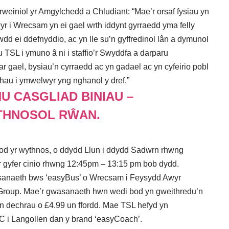
weiniol yr Amgylchedd a Chludiant: “Mae’r orsaf fysiau yn
yr i Wrecsam yn ei gael wrth iddynt gyrraedd yma felly
dd ei ddefnyddio, ac yn lle su’n gyffredinol lân a dymunol
 TSL i ymuno â ni i staffio’r Swyddfa a darparu
 gael, bysiau’n cyrraedd ac yn gadael ac yn cyfeirio pobl
hau i ymwelwyr yng nghanol y dref.”
U CASGLIAD BINIAU –
THNOSOL RŴAN.
od yr wythnos, o ddydd Llun i ddydd Sadwrn rhwng
r gyfer cinio rhwng 12:45pm – 13:15 pm bob dydd.
asanaeth bws ‘easyBus’ o Wrecsam i Feysydd Awyr
syGroup. Mae’r gwasanaeth hwn wedi bod yn gweithredu’n
’n dechrau o £4.99 un ffordd. Mae TSL hefyd yn
 i Langollen dan y brand ‘easyCoach’.