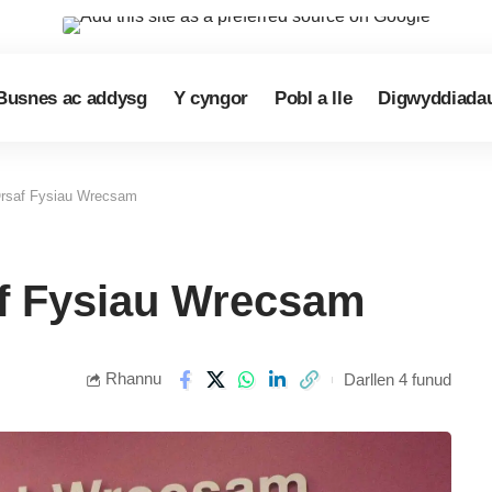
Busnes ac addysg
Y cyngor
Pobl a lle
Digwyddiada
Orsaf Fysiau Wrecsam
f Fysiau Wrecsam
Rhannu
Darllen 4 funud