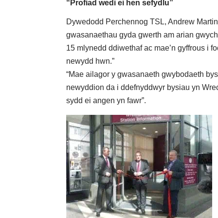
“Profiad wedi ei hen sefydlu”
Dywedodd Perchennog TSL, Andrew Martin; “
gwasanaethau gyda gwerth am arian gwych i 
15 mlynedd ddiwethaf ac mae’n gyffrous i f
newydd hwn.”
“Mae ailagor y gwasanaeth gwybodaeth bysia
newyddion da i ddefnyddwyr bysiau yn Wrec
sydd ei angen yn fawr”.