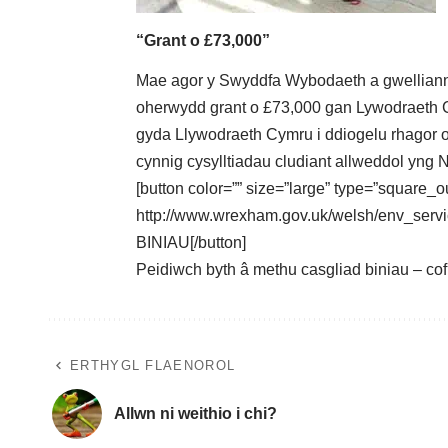
“Grant o £73,000”
Mae agor y Swyddfa Wybodaeth a gwelliannau
oherwydd grant o £73,000 gan Lywodraeth C
gyda Llywodraeth Cymru i ddiogelu rhagor o g
cynnig cysylltiadau cludiant allweddol yng
[button color=”” size=”large” type=”square_ou
http://www.wrexham.gov.uk/welsh/env_serv
BINIAU[/button]
Peidiwch byth â methu casgliad biniau –
co
ERTHYGL FLAENOROL
Allwn ni weithio i chi?