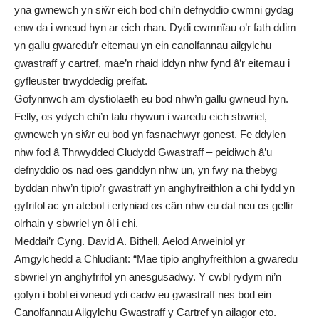
yna gwnewch yn siŵr eich bod chi’n defnyddio cwmni gydag
enw da i wneud hyn ar eich rhan. Dydi cwmnïau o’r fath ddim
yn gallu gwaredu’r eitemau yn ein canolfannau ailgylchu
gwastraff y cartref, mae’n rhaid iddyn nhw fynd â’r eitemau i
gyfleuster trwyddedig preifat.
Gofynnwch am dystiolaeth eu bod nhw’n gallu gwneud hyn.
Felly, os ydych chi’n talu rhywun i waredu eich sbwriel,
gwnewch yn siŵr eu bod yn fasnachwyr gonest. Fe ddylen
nhw fod â Thrwydded Cludydd Gwastraff – peidiwch â’u
defnyddio os nad oes ganddyn nhw un, yn fwy na thebyg
byddan nhw’n tipio’r gwastraff yn anghyfreithlon a chi fydd yn
gyfrifol ac yn atebol i erlyniad os cân nhw eu dal neu os gellir
olrhain y sbwriel yn ôl i chi.
Meddai’r Cyng. David A. Bithell, Aelod Arweiniol yr
Amgylchedd a Chludiant: “Mae tipio anghyfreithlon a gwaredu
sbwriel yn anghyfrifol yn anesgusadwy. Y cwbl rydym ni’n
gofyn i bobl ei wneud ydi cadw eu gwastraff nes bod ein
Canolfannau Ailgylchu Gwastraff y Cartref yn ailagor eto.