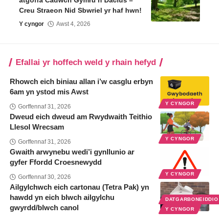
Creu Straeon Nid Sbwriel yr haf hwn!
Y cyngor
Awst 4, 2026
Efallai yr hoffech weld y rhain hefyd
Rhowch eich biniau allan i’w casglu erbyn
6am yn ystod mis Awst
Y CYNGOR
Gorffennaf 31, 2026
Dweud eich dweud am Rwydwaith Teithio
Llesol Wrecsam
Y CYNGOR
Gorffennaf 31, 2026
Gwaith arwynebu wedi’i gynllunio ar
gyfer Ffordd Croesnewydd
Y CYNGOR
Gorffennaf 30, 2026
Ailgylchwch eich cartonau (Tetra Pak) yn
hawdd yn eich blwch ailgylchu
DATGARBONEIDDI
gwyrdd/blwch canol
Y CYNGOR