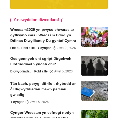
Y newyddion diweddaraf
Wrecsam2029 yn pwyso chwarae ar
gyflwyno cais i Wrecsam Ddod yn
Ddinas Diwylliant y Du gyntaf Cymru
Fideo
Pobl a lle
Y cyngor
Awst 7, 2026
Oes gennych chi sgript Dirgelwch
Llofruddiaeth ynoch chi?
Digwyddiadau
Pobl a lle
Awst 5, 2026
Tân bach, perygl difrifol: rhybudd ar
ôl digwyddiadau mewn parciau
gwledig
Y cyngor
Awst 5, 2026
Cyngor Wrecsam yn cefnogi nodyn
atgoffa Cadwch Gymru’n Daclus –