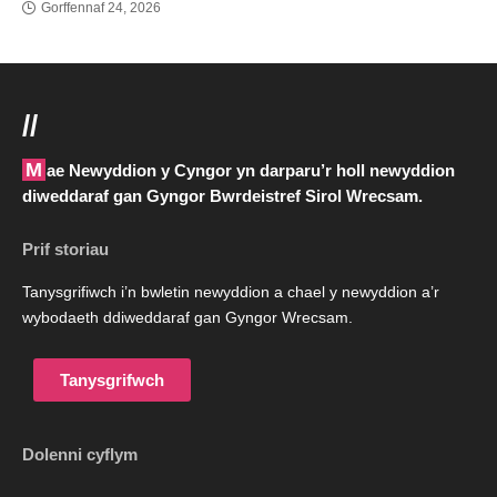
Gorffennaf 24, 2026
//
Mae Newyddion y Cyngor yn darparu’r holl newyddion
diweddaraf gan Gyngor Bwrdeistref Sirol Wrecsam.
Prif storiau
Tanysgrifiwch i’n bwletin newyddion a chael y newyddion a’r
wybodaeth ddiweddaraf gan Gyngor Wrecsam.
Tanysgrifwch
Dolenni cyflym