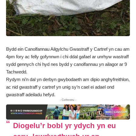
Bydd ein Canolfannau Ailgylchu Gwastraff y Cartref yn cau am
4pm fory ac felly gofynnwn i chi ddal gafael ar unrhyw wastraff
sydd gennych chi hyd nes bydd y canolfannau yn ailagor ar 9
Tachwedd.
Rydym ni’n dal yn derbyn gwybodaeth am dipio anghyfreithlon,
ac nid gwastraff y cartref yn unig sy’n cael ei adael ond
gwastraff adeiladu hefyd.
- Cofrestru -
Diogelu’r bobl yr ydych yn eu