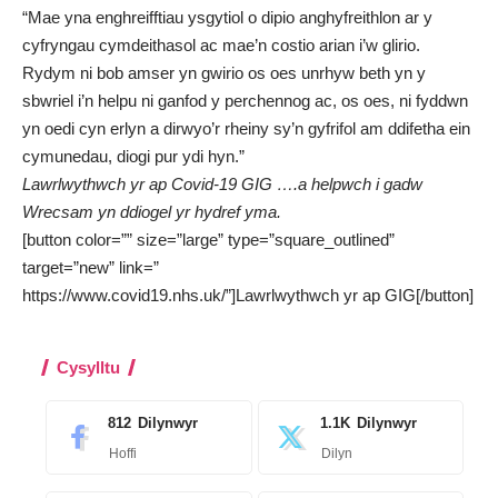
“Mae yna enghreifftiau ysgytiol o dipio anghyfreithlon ar y
cyfryngau cymdeithasol ac mae’n costio arian i’w glirio.
Rydym ni bob amser yn gwirio os oes unrhyw beth yn y
sbwriel i’n helpu ni ganfod y perchennog ac, os oes, ni fyddwn
yn oedi cyn erlyn a dirwyo’r rheiny sy’n gyfrifol am ddifetha ein
cymunedau, diogi pur ydi hyn.”
Lawrlwythwch yr ap Covid-19 GIG ….a helpwch i gadw
Wrecsam yn ddiogel yr hydref yma.
[button color=”” size=”large” type=”square_outlined”
target=”new” link=”
https://www.covid19.nhs.uk/”]Lawrlwythwch yr ap GIG[/button]
Cysylltu
812
Dilynwyr
1.1K
Dilynwyr
Hoffi
Dilyn