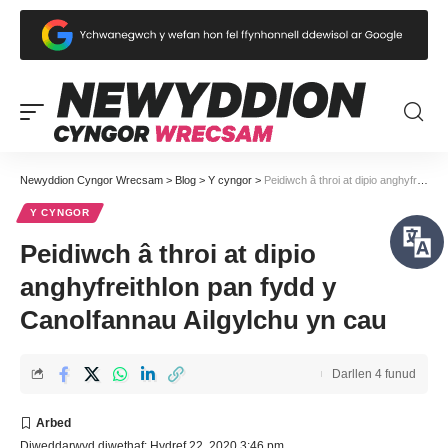
Newyddion Cyngor Wrecsam
>
Blog
>
Y cyngor
>
Peidiwch â throi at dipio anghyfreithlon pan fydd y Canolfannau Ailgylchu yn cau
Y CYNGOR
Peidiwch â throi at dipio
anghyfreithlon pan fydd y
Canolfannau Ailgylchu yn cau
Darllen 4 funud
Diweddarwyd diwethaf: Hydref 22, 2020 3:46 pm