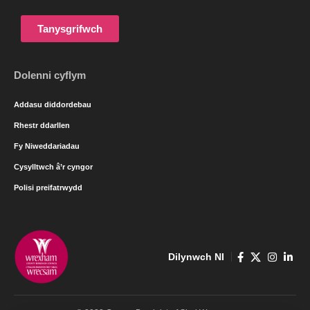
Tanysgrifwch
Dolenni cyflym
Addasu diddordebau
Rhestr ddarllen
Fy Niweddariadau
Cysylltwch â’r cyngor
Polisi preifatrwydd
Dilynwch NI