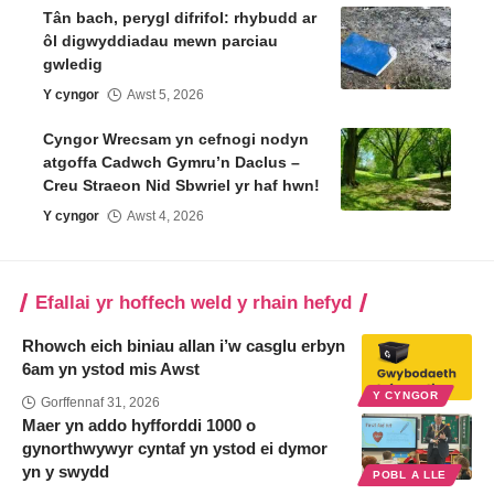
Tân bach, perygl difrifol: rhybudd ar
ôl digwyddiadau mewn parciau
gwledig
Y cyngor
Awst 5, 2026
Cyngor Wrecsam yn cefnogi nodyn
atgoffa Cadwch Gymru’n Daclus –
Creu Straeon Nid Sbwriel yr haf hwn!
Y cyngor
Awst 4, 2026
Efallai yr hoffech weld y rhain hefyd
Rhowch eich biniau allan i’w casglu erbyn
6am yn ystod mis Awst
Y CYNGOR
Gorffennaf 31, 2026
Maer yn addo hyfforddi 1000 o
gynorthwywyr cyntaf yn ystod ei dymor
yn y swydd
POBL A LLE