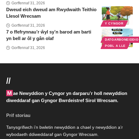
Gorffennaf 31, 2026
Dweud eich dweud am Rwydwaith Teithio
Llesol Wrecsam
Y CYNGOR
Gorffennaf 31, 2026
7 o ffefrynnau’r ŵyl sy’n barod am barti
yn bell ar ôl y gân olaf
DATGARBONEIDDI
POBL A LLE
Gorffennaf 31, 2026
//
Mae Newyddion y Cyngor yn darparu’r holl newyddion
diweddaraf gan Gyngor Bwrdeistref Sirol Wrecsam.
Prif storiau
Tanysgrifiwch i’n bwletin newyddion a chael y newyddion a’r
wybodaeth ddiweddaraf gan Gyngor Wrecsam.