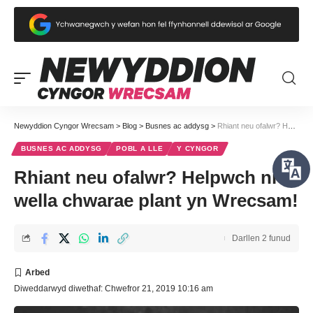
Newyddion Cyngor Wrecsam
>
Blog
>
Busnes ac addysg
>
Rhiant neu ofalwr? Helpwch ni i wella chwarae plant yn Wrecsam!
BUSNES AC ADDYSG
POBL A LLE
Y CYNGOR
Rhiant neu ofalwr? Helpwch ni i
wella chwarae plant yn Wrecsam!
Darllen 2 funud
Diweddarwyd diwethaf: Chwefror 21, 2019 10:16 am