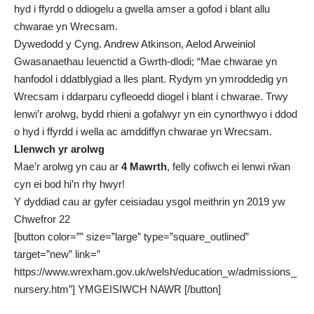
hyd i ffyrdd o ddiogelu a gwella amser a gofod i blant allu
chwarae yn Wrecsam.
Dywedodd y Cyng. Andrew Atkinson, Aelod Arweiniol
Gwasanaethau Ieuenctid a Gwrth-dlodi; “Mae chwarae yn
hanfodol i ddatblygiad a lles plant. Rydym yn ymroddedig yn
Wrecsam i ddarparu cyfleoedd diogel i blant i chwarae. Trwy
lenwi’r arolwg, bydd rhieni a gofalwyr yn ein cynorthwyo i ddod
o hyd i ffyrdd i wella ac amddiffyn chwarae yn Wrecsam.
Llenwch yr arolwg
Mae’r arolwg yn cau ar
4 Mawrth
, felly cofiwch ei lenwi rŵan
cyn ei bod hi’n rhy hwyr!
Y dyddiad cau ar gyfer ceisiadau ysgol meithrin yn 2019 yw
Chwefror 22
[button color=”” size=”large” type=”square_outlined”
target=”new” link=”
https://www.wrexham.gov.uk/welsh/education_w/admissions_
nursery.htm”] YMGEISIWCH NAWR [/button]