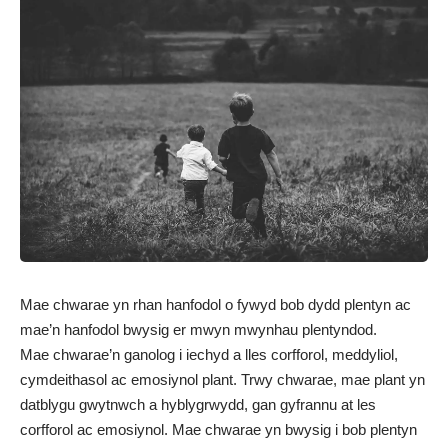
Mae chwarae yn rhan hanfodol o fywyd bob dydd plentyn ac
mae’n hanfodol bwysig er mwyn mwynhau plentyndod.
Mae chwarae’n ganolog i iechyd a lles corfforol, meddyliol,
cymdeithasol ac emosiynol plant. Trwy chwarae, mae plant yn
datblygu gwytnwch a hyblygrwydd, gan gyfrannu at les
corfforol ac emosiynol. Mae chwarae yn bwysig i bob plentyn