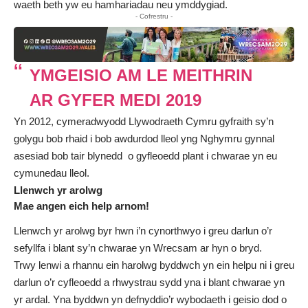
waeth beth yw eu hamhariadau neu ymddygiad.
- Cofrestru -
YMGEISIO AM LE MEITHRIN
AR GYFER MEDI 2019
Yn 2012, cymeradwyodd Llywodraeth Cymru gyfraith sy’n
golygu bob rhaid i bob awdurdod lleol yng Nghymru gynnal
asesiad bob tair blynedd o gyfleoedd plant i chwarae yn eu
cymunedau lleol.
Llenwch yr arolwg
Mae angen eich help arnom!
Llenwch yr arolwg byr hwn i’n cynorthwyo i greu darlun o’r
sefyllfa i blant sy’n chwarae yn Wrecsam ar hyn o bryd.
Trwy lenwi a rhannu ein harolwg byddwch yn ein helpu ni i greu
darlun o’r cyfleoedd a rhwystrau sydd yna i blant chwarae yn
yr ardal. Yna byddwn yn defnyddio’r wybodaeth i geisio dod o