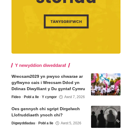
Y newyddion diweddaraf
Wrecsam2029 yn pwyso chwarae ar
gyflwyno cais i Wrecsam Ddod yn
Ddinas Diwylliant y Du gyntaf Cymru
Fideo
Pobl a lle
Y cyngor
Awst 7, 2026
Oes gennych chi sgript Dirgelwch
Llofruddiaeth ynoch chi?
Digwyddiadau
Pobl a lle
Awst 5, 2026