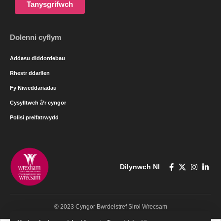
Tanysgrifwch
Dolenni cyflym
Addasu diddordebau
Rhestr ddarllen
Fy Niweddariadau
Cysylltwch â’r cyngor
Polisi preifatrwydd
Dilynwch NI
© 2023 Cyngor Bwrdeistref Sirol Wrecsam