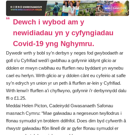
Dewch i wybod am y
newidiadau yn y cyfyngiadau
Covid-19 yng Nghymru.
Dywedir wrth y bobl sy’n derbyn y neges fod gwybodaeth ar
goll o’u Cyfrifiad wedi’i gwblhau a gofynnir iddynt glicio ar
ddolen er mwyn cwblhau eu ffurflen neu byddant yn wynebu
cael eu herlyn. Wrth glicio ar y ddolen cânt eu cyfeirio at safle
sy’n edrych yn union yr un peth â ffurflen ar-lein y Cyfrifiad.
Wrth lenwi’r ffurflen a’i chyflwyno, gofynnir i’r derbynnydd dalu
ffi o £1.25.
Meddai Helen Picton, Cadeirydd Gwasanaeth Safonau
masnach Cymru: “Mae galwadau a negeseuon twyllodrus i
ffonau symudol yn broblem ddifrifol. Does dim byd cyfwerth â
rhwystr galwadau ffôn llinell dir ar gyfer ffonau symudol er