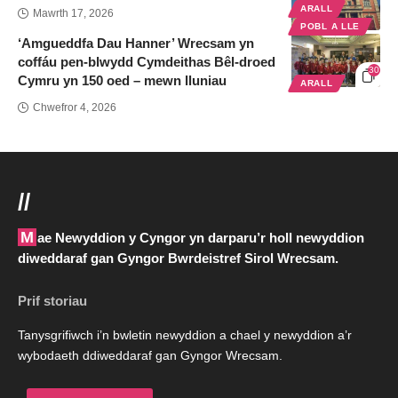
ARALL
Mawrth 17, 2026
POBL A LLE
‘Amgueddfa Dau Hanner’ Wrecsam yn
coffáu pen-blwydd Cymdeithas Bêl-droed
30
Cymru yn 150 oed – mewn lluniau
ARALL
Chwefror 4, 2026
//
Mae Newyddion y Cyngor yn darparu’r holl newyddion
diweddaraf gan Gyngor Bwrdeistref Sirol Wrecsam.
Prif storiau
Tanysgrifiwch i’n bwletin newyddion a chael y newyddion a’r
wybodaeth ddiweddaraf gan Gyngor Wrecsam.