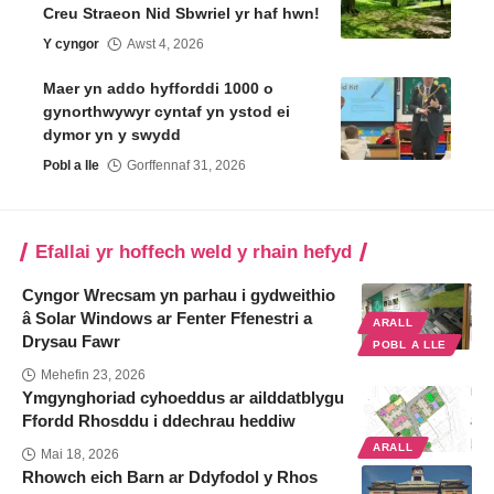
Creu Straeon Nid Sbwriel yr haf hwn!
Y cyngor
Awst 4, 2026
Maer yn addo hyfforddi 1000 o
gynorthwywyr cyntaf yn ystod ei
dymor yn y swydd
Pobl a lle
Gorffennaf 31, 2026
Efallai yr hoffech weld y rhain hefyd
Cyngor Wrecsam yn parhau i gydweithio
â Solar Windows ar Fenter Ffenestri a
ARALL
Drysau Fawr
POBL A LLE
Mehefin 23, 2026
Ymgynghoriad cyhoeddus ar ailddatblygu
Ffordd Rhosddu i ddechrau heddiw
ARALL
Mai 18, 2026
Rhowch eich Barn ar Ddyfodol y Rhos