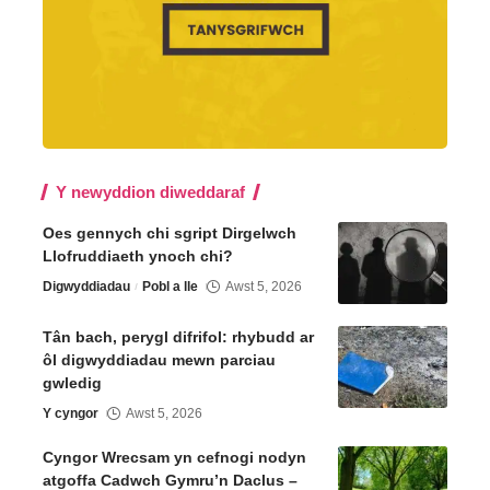
Y newyddion diweddaraf
Oes gennych chi sgript Dirgelwch
Llofruddiaeth ynoch chi?
Digwyddiadau
Pobl a lle
Awst 5, 2026
Tân bach, perygl difrifol: rhybudd ar
ôl digwyddiadau mewn parciau
gwledig
Y cyngor
Awst 5, 2026
Cyngor Wrecsam yn cefnogi nodyn
atgoffa Cadwch Gymru’n Daclus –