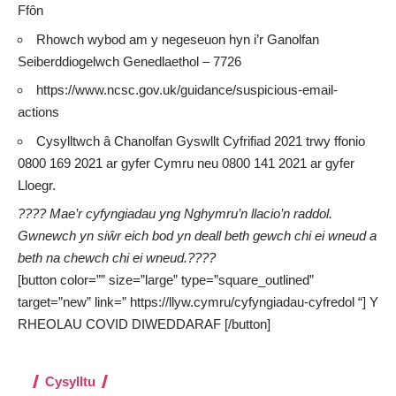
Ffôn
Rhowch wybod am y negeseuon hyn i’r Ganolfan
Seiberddiogelwch Genedlaethol – 7726
https://www.ncsc.gov.uk/guidance/suspicious-email-
actions
Cysylltwch â Chanolfan Gyswllt Cyfrifiad 2021 trwy ffonio
0800 169 2021 ar gyfer Cymru neu 0800 141 2021 ar gyfer
Lloegr.
???? Mae’r cyfyngiadau yng Nghymru’n llacio’n raddol.
Gwnewch yn siŵr eich bod yn deall beth gewch chi ei wneud a
beth na chewch chi ei wneud.????
[button color=”” size=”large” type=”square_outlined”
target=”new” link=” https://llyw.cymru/cyfyngiadau-cyfredol “] Y
RHEOLAU COVID DIWEDDARAF [/button]
Cysylltu