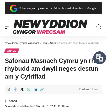
Newyddion Cyngor Wrecsam
>
Blog
>
Arall
>
Safonau Masnach Cymru yn rhoi rhybudd am dwyll neges destun am y Cyfrifiad
ARALL
Safonau Masnach Cymru yn rhoi
rhybudd am dwyll neges destun
am y Cyfrifiad
Darllen 3 funud
Diweddarwyd diwethaf: Mehefin 1, 2021 11:28 am