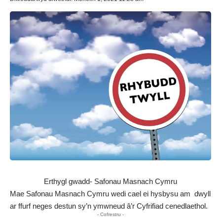
Erthygl gwadd- Safonau Masnach Cymru
Mae Safonau Masnach Cymru wedi cael ei hysbysu am dwyll
ar ffurf neges destun sy’n ymwneud â’r Cyfrifiad cenedlaethol.
- Cofrestru -