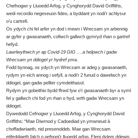
Chefnogwr y Lluoedd Arfog, y Cynghorydd David Griffiths,
wedi recordio negeseuon fideo, a byddant yn nodi’r achlysur
o’u cartrefi.
Os ydych chi fel arfer yn dod i mewn i Wrecsam yn arbennig
ar gyfer y gwasanaeth, cofiwch gallwch gymryd rhan o gartref
hefyd.
Lawrlwythwch yr ap Covid-19 GIG ….a helpwch i gadw
Wrecsam yn ddiogel yr hydref yma.
Fodd bynnag, os ydych yn Wrecsam ar adeg y gwasanaeth,
rydym yn eich annog i sefyll, a nodi’r 2 funud o dawelwch yn
ddiogel, gan gadw pellter cymdeithasol.
Rydym yn gobeithio bydd ffrwd fyw o’r gwasanaeth byr a syml
fel y gallwch chi fod yn rhan o hyd, wrth gadw Wrecsam yn
ddiogel.
Dywedodd Cefnogwr y Lluoedd Arfog, y Cynghorydd David
Griffiths: “Mae Diwrnod y Cadoediad yn ymwneud â
choffadwriaeth, nid presenoldeb. Mae gan Wrecsam
etifeddiaeth falch o gefnogi’r lluoedd arfog. Eleni dylem ddewis