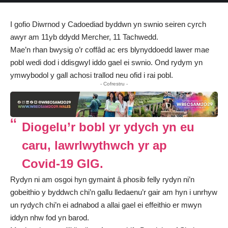
I gofio Diwrnod y Cadoediad byddwn yn swnio seiren cyrch
awyr am 11yb ddydd Mercher, 11 Tachwedd.
Mae’n rhan bwysig o’r coffâd ac ers blynyddoedd lawer mae
pobl wedi dod i ddisgwyl iddo gael ei swnio. Ond rydym yn
ymwybodol y gall achosi trallod neu ofid i rai pobl.
- Cofrestru -
Diogelu’r bobl yr ydych yn eu
caru, lawrlwythwch yr ap
Covid-19 GIG.
Rydyn ni am osgoi hyn gymaint â phosib felly rydyn ni’n
gobeithio y byddwch chi’n gallu lledaenu’r gair am hyn i unrhyw
un rydych chi’n ei adnabod a allai gael ei effeithio er mwyn
iddyn nhw fod yn barod.