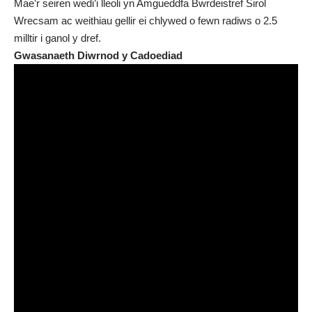
Mae’r seiren wedi’i lleoli yn Amgueddfa Bwrdeistref Sirol
Wrecsam ac weithiau gellir ei chlywed o fewn radiws o 2.5
milltir i ganol y dref.
Gwasanaeth Diwrnod y Cadoediad