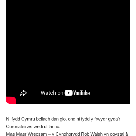
Ni fydd Cymru bellach dan glo, ond ni fydd y frwydr gyda’r
Coronafeirws wedi diflannu.
Mae Maer Wrecsam – y Cynghorydd Rob Walsh yn ogystal â