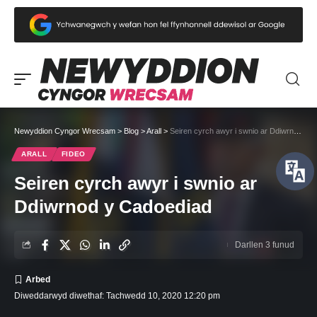
Newyddion Cyngor Wrecsam
>
Blog
>
Arall
>
Seiren cyrch awyr i swnio ar Ddiwrnod y Cadoediad
ARALL
FIDEO
Seiren cyrch awyr i swnio ar
Ddiwrnod y Cadoediad
Darllen 3 funud
Diweddarwyd diwethaf: Tachwedd 10, 2020 12:20 pm