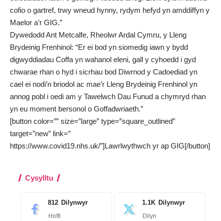
cofio o gartref, trwy wneud hynny, rydym hefyd yn amddiffyn y
Maelor a’r GIG.”
Dywedodd Ant Metcalfe, Rheolwr Ardal Cymru, y Lleng
Brydeinig Frenhinol: “Er ei bod yn siomedig iawn y bydd
digwyddiadau Coffa yn wahanol eleni, gall y cyhoedd i gyd
chwarae rhan o hyd i sicrhau bod Diwrnod y Cadoediad yn
cael ei nodi’n briodol ac mae’r Lleng Brydeinig Frenhinol yn
annog pobl i oedi am y Tawelwch Dau Funud a chymryd rhan
yn eu moment bersonol o Goffadwriaeth.”
[button color=”” size=”large” type=”square_outlined”
target=”new” link=”
https://www.covid19.nhs.uk/”]Lawrlwythwch yr ap GIG[/button]
Cysylltu
812
Dilynwyr
1.1K
Dilynwyr
Hoffi
Dilyn