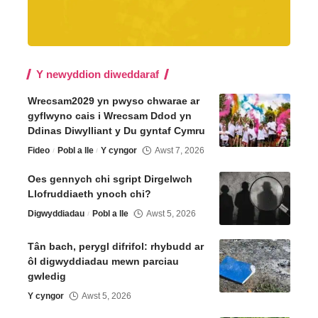
Y newyddion diweddaraf
Wrecsam2029 yn pwyso chwarae ar
gyflwyno cais i Wrecsam Ddod yn
Ddinas Diwylliant y Du gyntaf Cymru
Fideo
Pobl a lle
Y cyngor
Awst 7, 2026
Oes gennych chi sgript Dirgelwch
Llofruddiaeth ynoch chi?
Digwyddiadau
Pobl a lle
Awst 5, 2026
Tân bach, perygl difrifol: rhybudd ar
ôl digwyddiadau mewn parciau
gwledig
Y cyngor
Awst 5, 2026