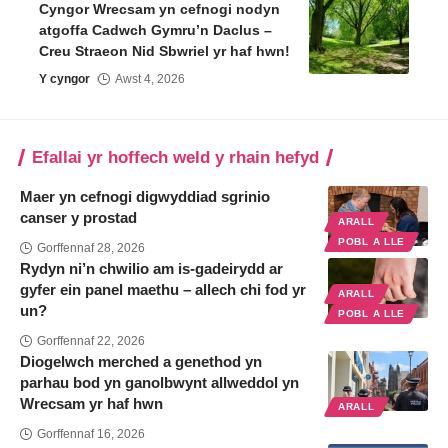
Cyngor Wrecsam yn cefnogi nodyn
atgoffa Cadwch Gymru’n Daclus –
Creu Straeon Nid Sbwriel yr haf hwn!
Y cyngor
Awst 4, 2026
Efallai yr hoffech weld y rhain hefyd
Maer yn cefnogi digwyddiad sgrinio
canser y prostad
ARALL
POBL A LLE
Gorffennaf 28, 2026
Rydyn ni’n chwilio am is-gadeirydd ar
gyfer ein panel maethu – allech chi fod yr
ARALL
un?
POBL A LLE
Gorffennaf 22, 2026
Diogelwch merched a genethod yn
parhau bod yn ganolbwynt allweddol yn
Wrecsam yr haf hwn
ARALL
Gorffennaf 16, 2026