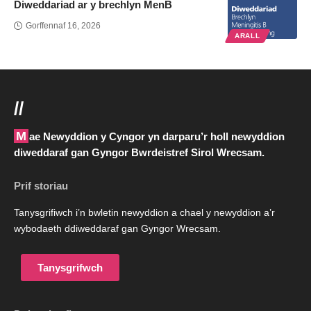
Diweddariad ar y brechlyn MenB
Gorffennaf 16, 2026
ARALL
//
Mae Newyddion y Cyngor yn darparu’r holl newyddion
diweddaraf gan Gyngor Bwrdeistref Sirol Wrecsam.
Prif storiau
Tanysgrifiwch i’n bwletin newyddion a chael y newyddion a’r
wybodaeth ddiweddaraf gan Gyngor Wrecsam.
Tanysgrifwch