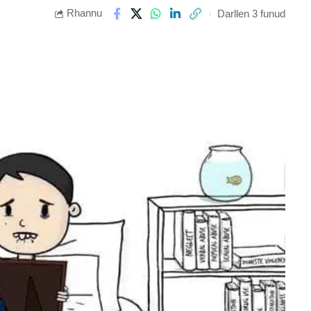
Rhannu
Darllen 3 funud