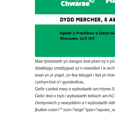
Mae tystiolaeth yn dangos bod plant sy’n pr
ddatblygu ymddygiad sy’n niweidiol i’w iech
wael yn yr ysgol, yn fwy tebygol i fod yn rha
cynhyrchiol o’r gymdeithas.
Gellir canfod mwy o wybodaeth am Home-S
Gellir dod o hyd i wybodaeth bellach am ACE 
Derbyniwch y newyddion a’r wybodaeth ddiw
[button color=”” size=”large” type=”square_o