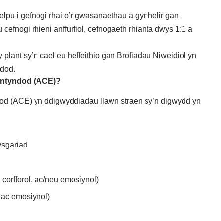
pu i gefnogi rhai o’r gwasanaethau a gynhelir gan
efnogi rhieni anffurfiol, cefnogaeth rhianta dwys 1:1 a
 plant sy’n cael eu heffeithio gan Brofiadau Niweidiol yn
ndod.
lentyndod (ACE)?
od (ACE) yn ddigwyddiadau llawn straen sy’n digwydd yn
ysgariad
 corfforol, ac/neu emosiynol)
 ac emosiynol)