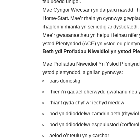
teuluoedd unigol.
Mae Cyngor Wrecsam yn darparu nawdd i hel
Home-Start. Mae’r rhain yn cynnwys grwpiau c
rhaglenni rhianta yn seiliedig ar dystiolaeth.
Mae’r gwasanaethau yn helpu i leihau nifer y
ystod Plentyndod (ACE) yn ystod eu plenty
Beth ydi Profiadau Niweidiol yn ystod P
Mae Profiadau Niweidiol Yn Ystod Plentynd
ystod plentyndod, a gallan gynnwys:
trais domestig
rhieni’n gadael oherwydd gwahanu neu 
rhiant gyda chyflwr iechyd meddwl
bod yn ddioddefwr camdriniaeth (rhywiol,
bod yn ddioddefwr esgeulustod (corfforol
aelod o’r teulu yn y carchar