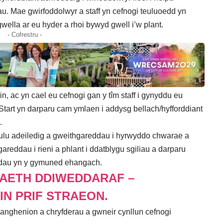
au. Mae gwirfoddolwyr a staff yn cefnogi teuluoedd yn
wella ar eu hyder a rhoi bywyd gwell i’w plant.
- Cofrestru -
, ac yn cael eu cefnogi gan y tîm staff i gynyddu eu
tart yn darparu cam ymlaen i addysg bellach/hyfforddiant
.
ulu adeiledig a gweithgareddau i hyrwyddo chwarae a
reddau i rieni a phlant i ddatblygu sgiliau a darparu
ddau yn y gymuned ehangach.
AETH DDIWEDDARAF –
IN PRIF STRAEON.
 anghenion a chryfderau a gwneir cynllun cefnogi