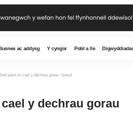
Busnes ac addysg
Y cyngor
Pobl a lle
Digwyddiada
 bod plant yn cael y dechrau gorau i fywyd
 cael y dechrau gorau