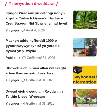
Y newyddion diweddaraf
Cyngor Wrecsam yn cefnogi nodyn
atgoffa Cadwch Gymru’n Daclus –
Creu Straeon Nid Sbwriel yr haf hwn!
Y cyngor
Awst 4, 2026
Maer yn addo hyfforddi 1000 o
gynorthwywyr cyntaf yn ystod ei
dymor yn y swydd
Pobl a lle
Gorffennaf 31, 2026
Rhowch eich biniau allan i’w casglu
erbyn 6am yn ystod mis Awst
Y cyngor
Gorffennaf 31, 2026
Dweud eich dweud am Rwydwaith
Teithio Llesol Wrecsam
Y cyngor
Gorffennaf 31, 2026