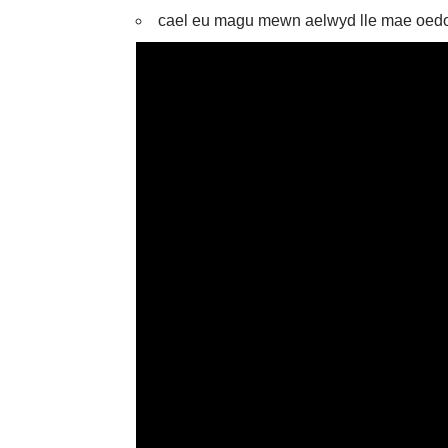
cael eu magu mewn aelwyd lle mae oedoli