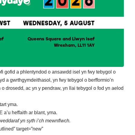
ofi gofid a phlentyndod o ansawdd isel yn fwy tebygol o
yd a gwrthgymdeithasol, yn fwy tebygol o berfformio’n
n o drosedd, ac yn y pendraw, yn llai tebygol o fod yn aelod
tart
yma
.
a’u heffaith ar blant,
yma
.
eddaraf yn syth i’ch mewnflwch.
utlined” target=”new”