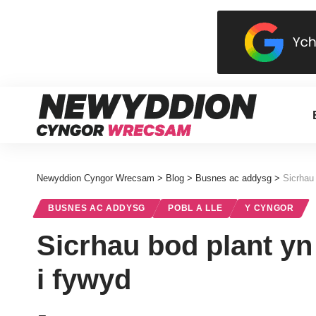
Newyddion Cyngor Wrecsam
>
Blog
>
Busnes ac addysg
>
Sicrhau
BUSNES AC ADDYSG
POBL A LLE
Y CYNGOR
Sicrhau bod plant yn
i fywyd