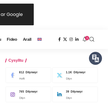
3
u
Fideo
Arall
Cysylltu
812
Dilynwyr
1.1K
Dilynwyr
Hoffi
Dilyn
765
Dilynwyr
39
Dilynwyr
Dilyn
Dilyn