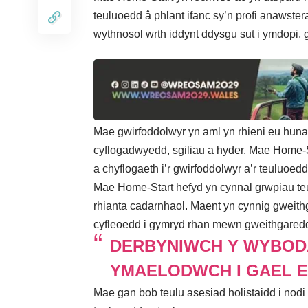
teuluoedd â phlant ifanc sy’n profi anawster
wythnosol wrth iddynt ddysgu sut i ymdopi, g
Mae gwirfoddolwyr yn aml yn rhieni eu hunain
cyflogadwyedd, sgiliau a hyder. Mae Home-S
a chyflogaeth i’r gwirfoddolwyr a’r teuluoedd
Mae Home-Start hefyd yn cynnal grwpiau te
rhianta cadarnhaol. Maent yn cynnig gweithga
cyfleoedd i gymryd rhan mewn gweithgare
DERBYNIWCH Y WYBOD
YMAELODWCH I GAEL E
Mae gan bob teulu asesiad holistaidd i nodi