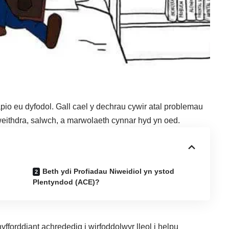
io eu dyfodol. Gall cael y dechrau cywir atal problemau
eithdra, salwch, a marwolaeth cynnar hyd yn oed.
Beth ydi Profiadau Niweidiol yn ystod
Plentyndod (ACE)?
fforddiant achrededig i wirfoddolwyr lleol i helpu