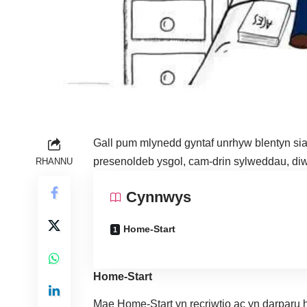
Gall pum mlynedd gyntaf unrhyw blentyn siap
presenoldeb ysgol, cam-drin sylweddau, diw
RHANNU
Cynnwys
Home-Start
Home-Start
Mae Home-Start yn recriwtio ac yn darparu hy