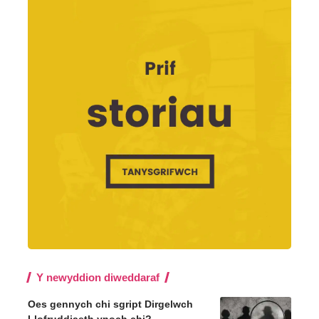
Y newyddion diweddaraf
Oes gennych chi sgript Dirgelwch
Llofruddiaeth ynoch chi?