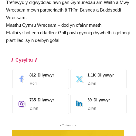
Trefnwyd y digwyddiad hwn gan
Gymunedau am Waith a Mwy
Wrecsam
mewn partneriaeth â
T
hîm Busnes a Buddsoddi
Wrecsam.
Maethu Cymru Wrecsam – dod yn ofalwr maeth
Efallai yr hoffech ddarllen:
Gall pawb gynnig rhywbeth’ i gefnogi
plant lleol sy’n derbyn gofal
Cysylltu
812
Dilynwyr
1.1K
Dilynwyr
Hoffi
Dilyn
765
Dilynwyr
39
Dilynwyr
Dilyn
Dilyn
- Cofrestru -