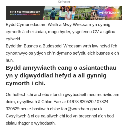
- Cofrestru -
Bydd Cymunedau am Waith a Mwy Wrecsam yn cynnig
cymorth â cheisiadau, magu hyder, ysgrifennu CV a sgiliau
cyfweld.
Bydd tîm Busnes a Buddsoddi Wrecsam wrth law hefyd i’ch
cynorthwyo os ydych chi’n dymuno sefydlu eich busnes eich
hun.
Bydd amrywiaeth eang o asiantaethau
yn y digwyddiad hefyd a all gynnig
cymorth i chi.
Os hoffech chi archebu stondin gwybodaeth neu recriwtio am
ddim, cysylltwch â Chloe Farr ar 01978 820520 / 07824
320529 neu e-bostiwch
chloe.farr@wrexham.gov.uk
Cysylltwch â ni os na allwch chi fod yn bresennol a’ch bod
eisiau rhagor o wybodaeth.