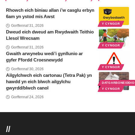
Rhowch eich biniau allan i’w casglu erbyn
6am yn ystod mis Awst
Y CYNGOR
Gorffennaf 31, 2026
Dweud eich dweud am Rwydwaith Teithio
Llesol Wrecsam
Y CYNGOR
Gorffennaf 31, 2026
Gwaith arwynebu wedi’i gynllunio ar
gyfer Ffordd Croesnewydd
Y CYNGOR
Gorffennaf 30, 2026
Ailgylchwch eich cartonau (Tetra Pak) yn
hawdd yn eich blwch ailgylchu
DATGARBONEIDDI
gwyrdd/blwch canol
Y CYNGOR
Gorffennaf 24, 2026
//