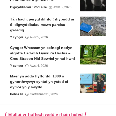
Digwyddiadau
Pobl a lle
Awst 5, 2026
Tân bach, perygl difrifol: rhybudd ar
ôl digwyddiadau mewn parciau
gwledig
Y cyngor
Awst 5, 2026
Cyngor Wrecsam yn cefnogi nodyn
atgoffa Cadwch Gymru’n Daclus –
Creu Straeon Nid Sbwriel yr haf hwn!
Y cyngor
Awst 4, 2026
Maer yn addo hyfforddi 1000 o
gynorthwywyr cyntaf yn ystod ei
dymor yn y swydd
Pobl a lle
Gorffennaf 31, 2026
Efallai yr hoffech weld y rhain hefyd