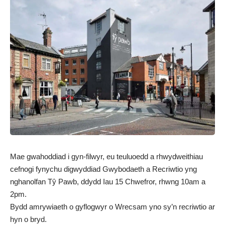
Mae gwahoddiad i gyn-filwyr, eu teuluoedd a rhwydweithiau
cefnogi fynychu digwyddiad Gwybodaeth a Recriwtio yng
nghanolfan Tŷ Pawb, ddydd Iau 15 Chwefror, rhwng 10am a
2pm.
Bydd amrywiaeth o gyflogwyr o Wrecsam yno sy’n recriwtio ar
hyn o bryd.