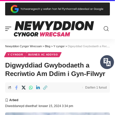
Newyddion Cyngor Wrecsam
>
Blog
>
Y cyngor
>
Digwyddiad Gwybodaeth a Recriwtio Am Ddim i Gyn-Filwyr
Y CYNGOR
BUSNES AC ADDYSG
Digwyddiad Gwybodaeth a
Recriwtio Am Ddim i Gyn-Filwyr
Darllen 1 funud
Diweddarwyd diwethaf: Ionawr 15, 2024 3:34 pm