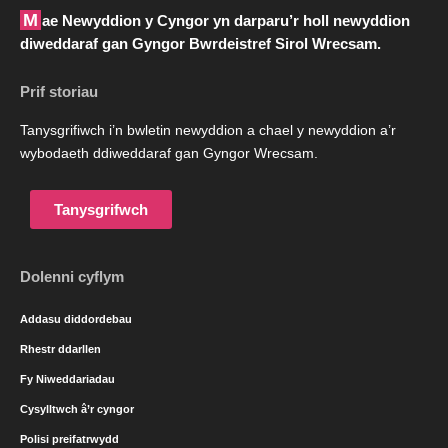
Mae Newyddion y Cyngor yn darparu’r holl newyddion
diweddaraf gan Gyngor Bwrdeistref Sirol Wrecsam.
Prif storiau
Tanysgrifiwch i’n bwletin newyddion a chael y newyddion a’r
wybodaeth ddiweddaraf gan Gyngor Wrecsam.
Tanysgrifwch
Dolenni cyflym
Addasu diddordebau
Rhestr ddarllen
Fy Niweddariadau
Cysylltwch â’r cyngor
Polisi preifatrwydd