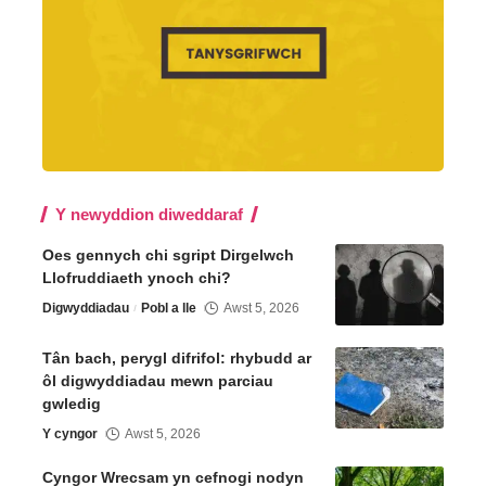
Y newyddion diweddaraf
Oes gennych chi sgript Dirgelwch
Llofruddiaeth ynoch chi?
Digwyddiadau
Pobl a lle
Awst 5, 2026
Tân bach, perygl difrifol: rhybudd ar
ôl digwyddiadau mewn parciau
gwledig
Y cyngor
Awst 5, 2026
Cyngor Wrecsam yn cefnogi nodyn