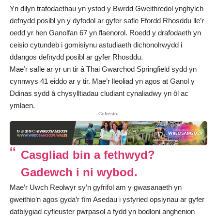
Yn dilyn trafodaethau yn ystod y Bwrdd Gweithredol ynghylch
defnydd posibl yn y dyfodol ar gyfer safle Ffordd Rhosddu lle’r
oedd yr hen Ganolfan 67 yn flaenorol. Roedd y drafodaeth yn
ceisio cytundeb i gomisiynu astudiaeth dichonolrwydd i
ddangos defnydd posibl ar gyfer Rhosddu.
Mae’r safle ar yr un tir â Thai Gwarchod Springfield sydd yn
cynnwys 41 eiddo ar y tir. Mae’r lleoliad yn agos at Ganol y
Ddinas sydd â chysylltiadau cludiant cynaliadwy yn ôl ac
ymlaen.
- Cofrestru -
Casgliad bin a fethwyd?
Gadewch i ni wybod.
Mae’r Uwch Reolwyr sy’n gyfrifol am y gwasanaeth yn
gweithio’n agos gyda’r tîm Asedau i ystyried opsiynau ar gyfer
datblygiad cyfleuster pwrpasol a fydd yn bodloni anghenion