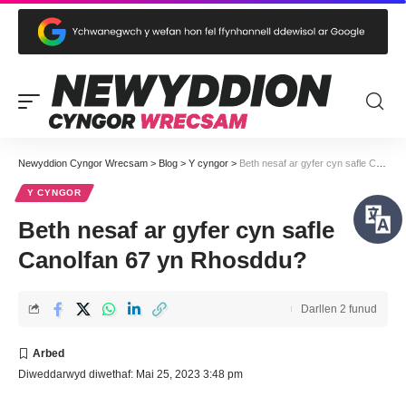
Newyddion Cyngor Wrecsam
>
Blog
>
Y cyngor
>
Beth nesaf ar gyfer cyn safle Canolfan 67 yn Rhosddu?
Y CYNGOR
Beth nesaf ar gyfer cyn safle
Canolfan 67 yn Rhosddu?
Darllen 2 funud
Diweddarwyd diwethaf: Mai 25, 2023 3:48 pm