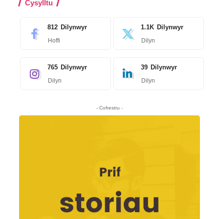
Cysylltu
812
Dilynwyr
1.1K
Dilynwyr
Hoffi
Dilyn
765
Dilynwyr
39
Dilynwyr
Dilyn
Dilyn
- Cofrestru -