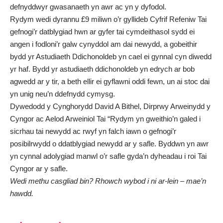
defnyddwyr gwasanaeth yn awr ac yn y dyfodol.
Rydym wedi dyrannu £9 miliwn o’r gyllideb Cyfrif Refeniw Tai
gefnogi’r datblygiad hwn ar gyfer tai cymdeithasol sydd ei
angen i fodloni’r galw cynyddol am dai newydd, a gobeithir
bydd yr Astudiaeth Ddichonoldeb yn cael ei gynnal cyn diwedd
yr haf. Bydd yr astudiaeth ddichonoldeb yn edrych ar bob
agwedd ar y tir, a beth ellir ei gyflawni oddi fewn, un ai stoc dai
yn unig neu’n ddefnydd cymysg.
Dywedodd y Cynghorydd David A Bithel, Dirprwy Arweinydd y
Cyngor ac Aelod Arweiniol Tai “Rydym yn gweithio’n galed i
sicrhau tai newydd ac rwyf yn falch iawn o gefnogi’r
posibilrwydd o ddatblygiad newydd ar y safle. Byddwn yn awr
yn cynnal adolygiad manwl o’r safle gyda’n dyheadau i roi Tai
Cyngor ar y safle.
Wedi methu casgliad bin? Rhowch wybod i ni ar-lein – mae’n
hawdd.