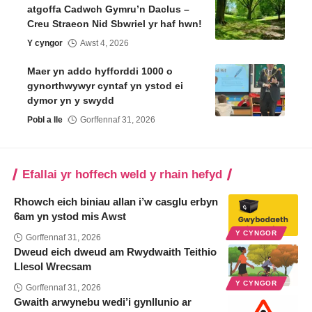
atgoffa Cadwch Gymru’n Daclus –
Creu Straeon Nid Sbwriel yr haf hwn!
Y cyngor
Awst 4, 2026
Maer yn addo hyfforddi 1000 o
gynorthwywyr cyntaf yn ystod ei
dymor yn y swydd
Pobl a lle
Gorffennaf 31, 2026
Efallai yr hoffech weld y rhain hefyd
Rhowch eich biniau allan i’w casglu erbyn
6am yn ystod mis Awst
Y CYNGOR
Gorffennaf 31, 2026
Dweud eich dweud am Rwydwaith Teithio
Llesol Wrecsam
Y CYNGOR
Gorffennaf 31, 2026
Gwaith arwynebu wedi’i gynllunio ar