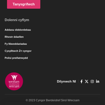
Tanysgrifwch
Dolenni cyflym
Addasu diddordebau
Rhestr ddarllen
Fy Niweddariadau
Cysylltwch â’r cyngor
Polisi preifatrwydd
Dilynwch NI
© 2023 Cyngor Bwrdeistref Sirol Wrecsam