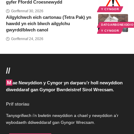
gyfer Ffordd Croesnewydd
Y CYNGOR
Gorffennaf 30, 2026
Ailgylchwch eich cartonau (Tetra Pak) yn
hawdd yn eich blwch ailgylchu
DATGARBONEIDDI
gwyrdd/blwch canol
Y CYNGOR
Gorffennaf 24, 2026
//
Mae Newyddion y Cyngor yn darparu’r holl newyddion
diweddaraf gan Gyngor Bwrdeistref Sirol Wrecsam.
Prif storiau
Tanysgrifiwch i’n bwletin newyddion a chael y newyddion a’r
wybodaeth ddiweddaraf gan Gyngor Wrecsam.