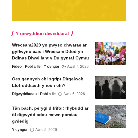
Y newyddion diweddaraf
Wrecsam2029 yn pwyso chwarae ar
gyflwyno cais i Wrecsam Ddod yn
Ddinas Diwylliant y Du gyntaf Cymru
Fideo
Pobl a lle
Y cyngor
Awst 7, 2026
Oes gennych chi sgript Dirgelwch
Llofruddiaeth ynoch chi?
Digwyddiadau
Pobl a lle
Awst 5, 2026
Tân bach, perygl difrifol: rhybudd ar
ôl digwyddiadau mewn parciau
gwledig
Y cyngor
Awst 5, 2026