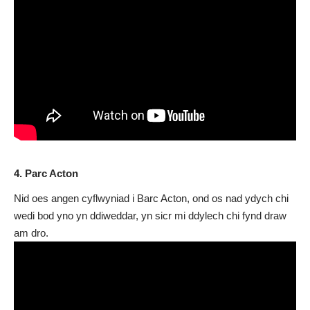
4. Parc Acton
Nid oes angen cyflwyniad i Barc Acton, ond os nad ydych chi
wedi bod yno yn ddiweddar, yn sicr mi ddylech chi fynd draw
am dro.