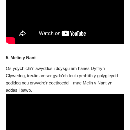
5. Melin y Nant
Os ydych chi’n awyddus i ddysgu am hanes Dyffryn
Clywedog, treulio amser gyda’ch teulu ymhlith y golygfeydd
godidog neu grwydro’r coetiroedd – mae Melin y Nant yn
addas i bawb.