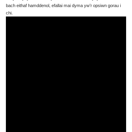
bach eithaf hamddenol, efallai mai dyma yw’r opsiwn gorau i
chi.