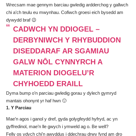
Wrecsam mae gennym barciau gwledig ardderchog y gallwch
chi a’ch teulu eu mwynhau. Cofiwch groesi eich bysedd am
dywydd braf 😉
CADWCH YN DDIOGEL –
DERBYNIWCH Y RHYBUDDION
DISEDDARAF AR SGAMIAU
GALW NÔL CYNNYRCH A
MATERION DIOGELU’R
CHYHOEDD ERAILL
Dyma bump o’n parciau gwledig gorau y dylech gymryd
mantais ohonynt yr haf hwn 🙂
1. Y Parciau
Mae’n agos i ganol y dref, gyda golygfeydd hyfryd, ac yn
gyffredinol, mae’n lle gwych i ymweld ag o. Be well?
Felly os ydych chi’n awyddus i ddechrau drwy fynd am dro