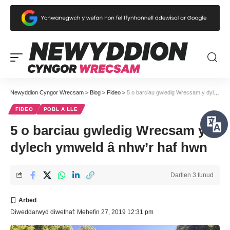
Newyddion Cyngor Wrecsam
>
Blog
>
Fideo
>
5 o barciau gwledig Wrecsam y dylech ymweld â nhw’r haf hwn
FIDEO
POBL A LLE
5 o barciau gwledig Wrecsam y
dylech ymweld â nhw’r haf hwn
Darllen 3 funud
Diweddarwyd diwethaf: Mehefin 27, 2019 12:31 pm