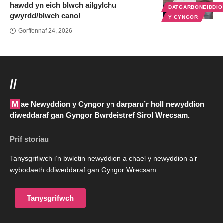
hawdd yn eich blwch ailgylchu
DATGARBONEIDDI
gwyrdd/blwch canol
Y CYNGOR
Gorffennaf 24, 2026
//
Mae Newyddion y Cyngor yn darparu’r holl newyddion
diweddaraf gan Gyngor Bwrdeistref Sirol Wrecsam.
Prif storiau
Tanysgrifiwch i’n bwletin newyddion a chael y newyddion a’r
wybodaeth ddiweddaraf gan Gyngor Wrecsam.
Tanysgrifwch