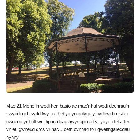
Mae 21 Mehefin wedi hen basio ac mae’r haf wedi dechrau’n
swyddogol, sydd fwy na thebyg yn golygu y byddwch eisiau
gwneud yr hoff weithgareddau awyr agored yr ydych fel arfer
yn eu gwneud dros yr haf… beth bynnag fo’r gweithgareddau
hynny.