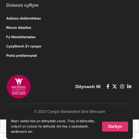
Dolenni cyflym
Addasu diddordebau
Rhestr ddarllen
Fy Niweddariadau
Cysylltwch â’r cyngor
Polisi preifatrwydd
Dilynwch NI
© 2023 Cyngor Bwrdeistref Sirol Wrecsam
Mae’r wefan hon yn defnyddio cwcis. Trwy ei defnyddio,
Cymraeg
English
Derbyn
rydych yn cytuno i’w defnydd. Am fwy o wybodaeth,
darllenwch ein