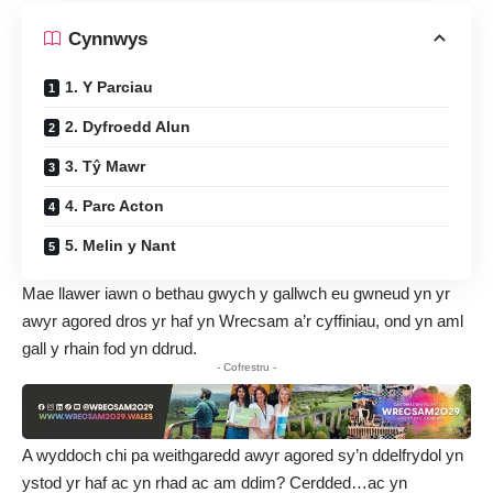
Cynnwys
1. Y Parciau
2. Dyfroedd Alun
3. Tŷ Mawr
4. Parc Acton
5. Melin y Nant
Mae llawer iawn o bethau gwych y gallwch eu gwneud yn yr
awyr agored dros yr haf yn Wrecsam a’r cyffiniau, ond yn aml
gall y rhain fod yn ddrud.
- Cofrestru -
A wyddoch chi pa weithgaredd awyr agored sy’n ddelfrydol yn
ystod yr haf ac yn rhad ac am ddim? Cerdded…ac yn