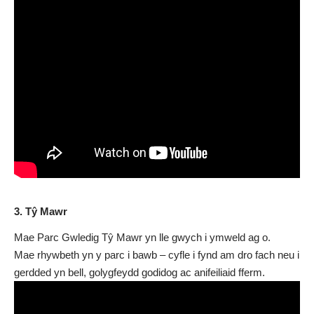
3. Tŷ Mawr
Mae Parc Gwledig Tŷ Mawr yn lle gwych i ymweld ag o.
Mae rhywbeth yn y parc i bawb – cyfle i fynd am dro fach neu i
gerdded yn bell, golygfeydd godidog ac anifeiliaid fferm.