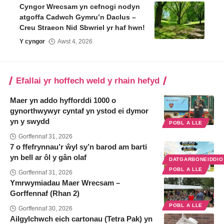
Cyngor Wrecsam yn cefnogi nodyn
atgoffa Cadwch Gymru’n Daclus –
Creu Straeon Nid Sbwriel yr haf hwn!
Y cyngor
Awst 4, 2026
Efallai yr hoffech weld y rhain hefyd
Maer yn addo hyfforddi 1000 o
gynorthwywyr cyntaf yn ystod ei dymor
yn y swydd
POBL A LLE
Gorffennaf 31, 2026
7 o ffefrynnau’r ŵyl sy’n barod am barti
yn bell ar ôl y gân olaf
DATGARBONEIDDI
POBL A LLE
Gorffennaf 31, 2026
Ymrwymiadau Maer Wrecsam –
Gorffennaf (Rhan 2)
POBL A LLE
Gorffennaf 30, 2026
Ailgylchwch eich cartonau (Tetra Pak) yn