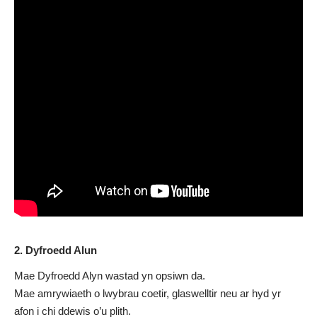
2. Dyfroedd Alun
Mae Dyfroedd Alyn wastad yn opsiwn da.
Mae amrywiaeth o lwybrau coetir, glaswelltir neu ar hyd yr
afon i chi ddewis o’u plith.