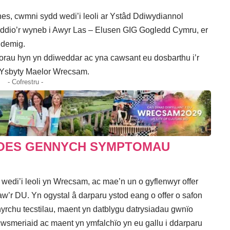
, cwmni sydd wedi’i leoli ar Ystâd Ddiwydiannol
uddio’r wyneb i Awyr Las – Elusen GIG Gogledd Cymru, er
ndemig.
orau hyn yn ddiweddar ac yna cawsant eu dosbarthu i’r
n Ysbyty Maelor Wrecsam.
- Cofrestru -
 OES GENNYCH SYMPTOMAU
edi’i leoli yn Wrecsam, ac mae’n un o gyflenwyr offer
aw’r DU. Yn ogystal â darparu ystod eang o offer o safon
chu tecstilau, maent yn datblygu datrysiadau gwnïo
wsmeriaid ac maent yn ymfalchïo yn eu gallu i ddarparu