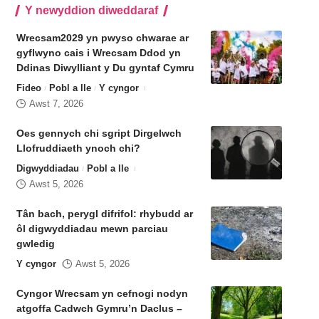
Y newyddion diweddaraf
Wrecsam2029 yn pwyso chwarae ar
gyflwyno cais i Wrecsam Ddod yn
Ddinas Diwylliant y Du gyntaf Cymru
Fideo
Pobl a lle
Y cyngor
Awst 7, 2026
Oes gennych chi sgript Dirgelwch
Llofruddiaeth ynoch chi?
Digwyddiadau
Pobl a lle
Awst 5, 2026
Tân bach, perygl difrifol: rhybudd ar
ôl digwyddiadau mewn parciau
gwledig
Y cyngor
Awst 5, 2026
Cyngor Wrecsam yn cefnogi nodyn
atgoffa Cadwch Gymru’n Daclus –