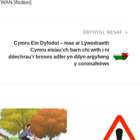
ŴAN [/button]
ERTHYGL NESAF
Cymru Ein Dyfodol – mae ar Lywodraeth
Cymru eisiau’ch barn chi wrth i ni
ddechrau’r broses adfer yn dilyn argyfwng
y coronafeirws