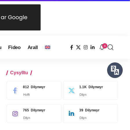
4
u
Fideo
Arall
Cysylltu
812
Dilynwyr
1.1K
Dilynwyr
Hoffi
Dilyn
765
Dilynwyr
39
Dilynwyr
Dilyn
Dilyn