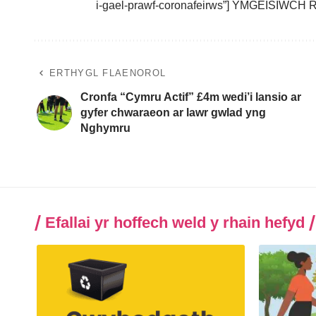
i-gael-prawf-coronafeirws”] YMGEISIWCH R
ERTHYGL FLAENOROL
Cronfa “Cymru Actif” £4m wedi’i lansio ar
gyfer chwaraeon ar lawr gwlad yng
Nghymru
Efallai yr hoffech weld y rhain hefyd