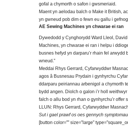
gofal a chymorth o safon i gwsmeriaid.
Maent yn aelodau balch o Make it British, 
yn gwneud pob dim o fewn eu gallu i gefnog
AE Sewing Machines yn chwarae ei ran
Dywedodd y Cynghorydd Ward Lleol, David B
Machines, yn chwarae ei ran i helpu i ddio
busnes hefyd yn darparu’r rhain fel arwydd 
wneud.”
Meddai Rhys Gerrard, Cyfarwyddwr Masnac
agos â Busnesau Prydain i gynhyrchu Cyfarp
ddarparu peiriannau arbenigol a chymorth 
bydd angen. Diolch o galon i’r holl weithwyr
falch o allu bod yn rhan o gynhyrchu’r offer
LLUN: Rhys Gerrard, Cyfarwyddwr Masnachol
Sut i gael prawf os oes gennych symptomau
[button color=”” size=”large” type=”square_o