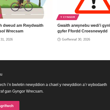
Y CYNGOR
h dweud am Rwydwaith
Gwaith arwynebu wedi’i gynl
esol Wrecsam
gyfer Ffordd Croesnewydd
 31, 2026
Gorffennaf 30, 2026
au
iwch i’n bwletin newyddion a chael y newyddion a’r wybodaeth
af gan Gyngor Wrecsam.
grifwch