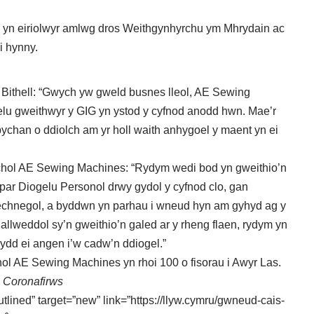
ac yn eiriolwyr amlwg dros Weithgynhyrchu ym Mhrydain ac
i hynny.
ithell: “Gwych yw gweld busnes lleol, AE Sewing
gelu gweithwyr y GIG yn ystod y cyfnod anodd hwn. Mae’r
bychan o ddiolch am yr holl waith anhygoel y maent yn ei
hol AE Sewing Machines: “Rydym wedi bod yn gweithio’n
ar Diogelu Personol drwy gydol y cyfnod clo, gan
technegol, a byddwn yn parhau i wneud hyn am gyhyd ag y
 allweddol sy’n gweithio’n galed ar y rheng flaen, rydym yn
 sydd ei angen i’w cadw’n ddiogel.”
 AE Sewing Machines yn rhoi 100 o fisorau i Awyr Las.
 Coronafirws
utlined” target=”new” link=”https://llyw.cymru/gwneud-cais-