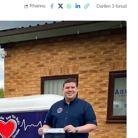
Rhannu
Darllen 3 funud