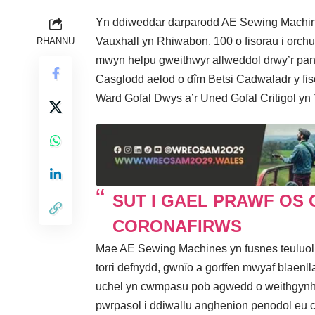
Yn ddiweddar darparodd AE Sewing Machines
Vauxhall yn Rhiwabon, 100 o fisorau i orch
RHANNU
mwyn helpu gweithwyr allweddol drwy’r pa
Casglodd aelod o dîm Betsi Cadwaladr y fis
Ward Gofal Dwys a’r Uned Gofal Critigol y
SUT I GAEL PRAWF OS
CORONAFIRWS
Mae AE Sewing Machines yn fusnes teuluol w
torri defnydd, gwnïo a gorffen mwyaf blaenll
uchel yn cwmpasu pob agwedd o weithgynhyr
pwrpasol i ddiwallu anghenion penodol eu c