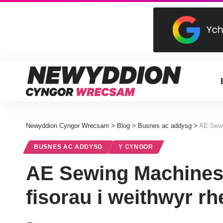
Newyddion Cyngor Wrecsam
>
Blog
>
Busnes ac addysg
>
AE Sewin
BUSNES AC ADDYSG
Y CYNGOR
AE Sewing Machines y
fisorau i weithwyr rh