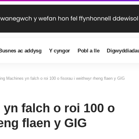
Busnes ac addysg
Y cyngor
Pobl a lle
Digwyddiada
g Machines yn falch o roi 100 o fisorau i weithwyr rheng flaen y GIG
n falch o roi 100 o
eng flaen y GIG