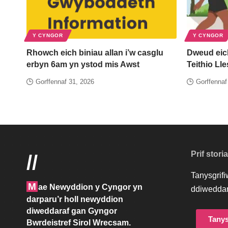
Y CYNGOR
Y CYNGOR
Rhowch eich biniau allan i’w casglu
Dweud eic
erbyn 6am yn ystod mis Awst
Teithio Ll
Gorffennaf 31, 2026
Gorffennaf
Prif stori
//
Tanysgrif
M
ae Newyddion y Cyngor yn
ddiweddar
darparu’r holl newyddion
diweddaraf gan Gyngor
Tanys
Bwrdeistref Sirol Wrecsam.