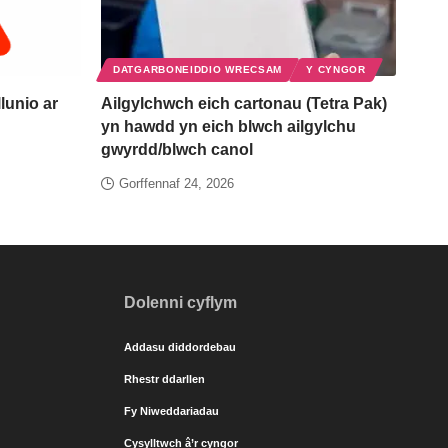
DATGARBONEIDDIO WRECSAM
Y CYNGOR
lunio ar
Ailgylchwch eich cartonau (Tetra Pak)
yn hawdd yn eich blwch ailgylchu
gwyrdd/blwch canol
Gorffennaf 24, 2026
Dolenni cyflym
Addasu diddordebau
Rhestr ddarllen
Fy Niweddariadau
Cysylltwch â’r cyngor