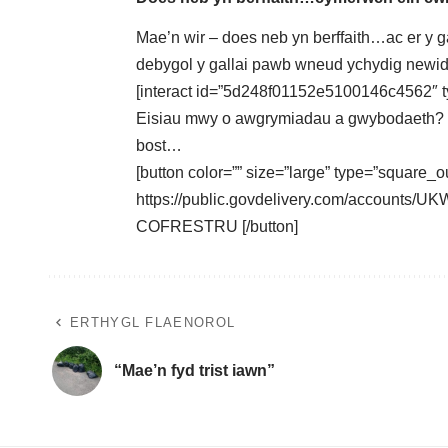
Mae’n wir – does neb yn berffaith…ac er y g
debygol y gallai pawb wneud ychydig newid
[interact id=”5d248f01152e5100146c4562″ t
Eisiau mwy o awgrymiadau a gwybodaeth? Cof
bost…
[button color=”” size=”large” type=”square_ou
https://public.govdelivery.com/account
COFRESTRU [/button]
ERTHYGL FLAENOROL
“Mae’n fyd trist iawn”