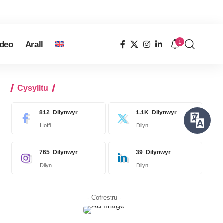
1
ideo
Arall
Cysylltu
812
Dilynwyr
1.1K
Dilynwyr
Hoffi
Dilyn
765
Dilynwyr
39
Dilynwyr
Dilyn
Dilyn
- Cofrestru -