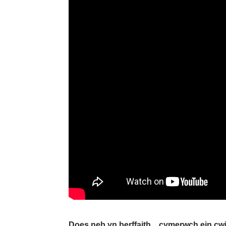
Does neb yn berffaith…cymerwch ein cwi