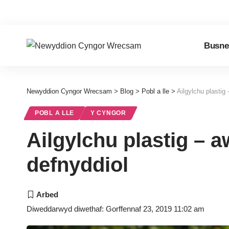
Busne
Newyddion Cyngor Wrecsam
>
Blog
>
Pobl a lle
>
Ailgylchu plastig
POBL A LLE
Y CYNGOR
Ailgylchu plastig –
defnyddiol
Diweddarwyd diwethaf: Gorffennaf 23, 2019 11:02 am