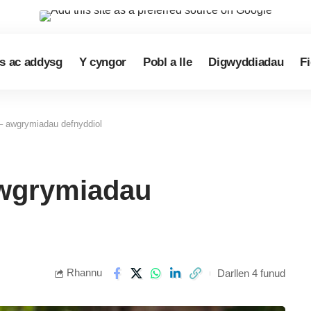
s ac addysg
Y cyngor
Pobl a lle
Digwyddiadau
F
 – awgrymiadau defnyddiol
 awgrymiadau
Rhannu
Darllen 4 funud