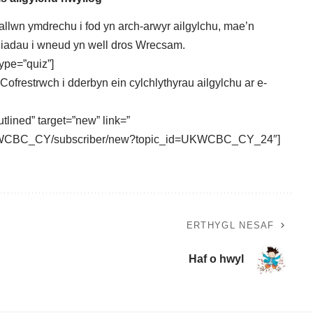
allwn ymdrechu i fod yn arch-arwyr ailgylchu, mae’n
iadau i wneud yn well dros Wrecsam.
ype=”quiz”]
restrwch i dderbyn ein cylchlythyrau ailgylchu ar e-
tlined” target=”new” link=”
s/UKWCBC_CY/subscriber/new?topic_id=UKWCBC_CY_24″]
ERTHYGL NESAF
Haf o hwyl