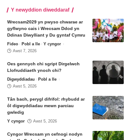
Y newyddion diweddaraf
Wrecsam2029 yn pwyso chwarae ar
gyflwyno cais i Wrecsam Ddod yn
Ddinas Diwylliant y Du gyntaf Cymru
Fideo
Pobl a lle
Y cyngor
Awst 7, 2026
Oes gennych chi sgript Dirgelwch
Llofruddiaeth ynoch chi?
Digwyddiadau
Pobl a lle
Awst 5, 2026
Tân bach, perygl difrifol: rhybudd ar
ôl digwyddiadau mewn parciau
gwledig
Y cyngor
Awst 5, 2026
Cyngor Wrecsam yn cefnogi nodyn