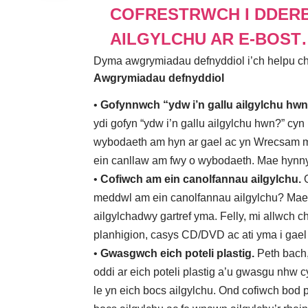
COFRESTRWCH I DDERB
AILGYLCHU AR E-BOST
Dyma awgrymiadau defnyddiol i’ch helpu chi
Awgrymiadau defnyddiol
•
Gofynnwch “ydw i’n gallu ailgylchu hw
ydi gofyn “ydw i’n gallu ailgylchu hwn?” cyn 
wybodaeth am hyn ar gael ac yn Wrecsam mae
ein canllaw
am fwy o wybodaeth. Mae hynny’
•
Cofiwch am ein
canolfannau ailgylchu
.
O
meddwl am ein canolfannau ailgylchu? Mae p
ailgylchadwy gartref yma
. Felly, mi allwch c
planhigion, casys CD/DVD ac ati yma i gael
•
Gwasgwch eich poteli plastig.
Peth bach,
oddi ar eich poteli plastig a’u gwasgu nhw c
le yn eich bocs ailgylchu. Ond cofiwch bod 