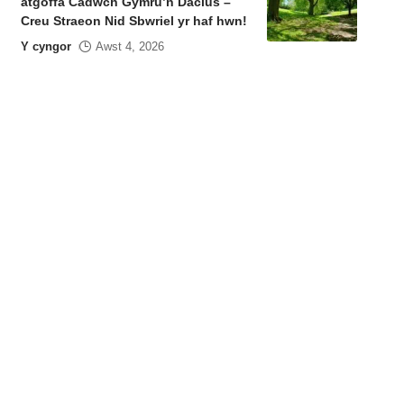
atgoffa Cadwch Gymru’n Daclus –
Creu Straeon Nid Sbwriel yr haf hwn!
Y cyngor
Awst 4, 2026