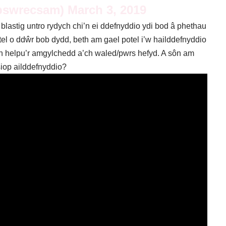
bswrecsam)
March 3, 2019
 blastig untro rydych chi’n ei ddefnyddio ydi bod â phethau
tel o ddŵr bob dydd, beth am gael potel i’w hailddefnyddio
i’n helpu’r amgylchedd a’ch waled/pwrs hefyd. A sôn am
siop ailddefnyddio?