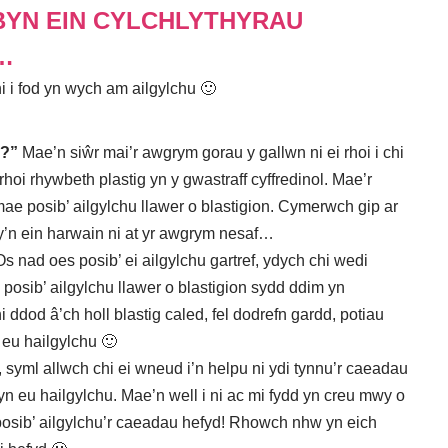
YN EIN CYLCHLYTHYRAU
…
 i fod yn wych am ailgylchu 🙂
n?”
Mae’n siŵr mai’r awgrym gorau y gallwn ni ei rhoi i chi
rhoi rhywbeth plastig yn y gwastraff cyffredinol. Mae’r
 posib’ ailgylchu llawer o blastigion.
Cymerwch gip ar
n ein harwain ni at yr awgrym nesaf…
s nad oes posib’ ei ailgylchu gartref, ydych chi wedi
osib’ ailgylchu llawer o blastigion sydd ddim
yn
hi ddod â’ch holl blastig caled, fel dodrefn gardd, potiau
 eu hailgylchu 🙂
 syml allwch chi ei wneud i’n helpu ni ydi tynnu’r caeadau
yn eu hailgylchu. Mae’n well i ni ac mi fydd yn creu mwy o
posib’ ailgylchu’r caeadau hefyd! Rhowch nhw yn eich