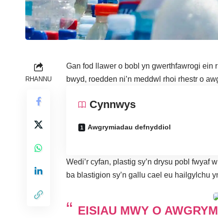
Gan fod llawer o bobl yn gwerthfawrogi ein
bwyd
, roedden ni’n meddwl rhoi rhestr o awg
RHANNU
Cynnwys
Awgrymiadau defnyddiol
Wedi’r cyfan, plastig sy’n drysu pobl fwyaf 
ba blastigion sy’n gallu cael eu hailgylchu
EISIAU MWY O AWGRY