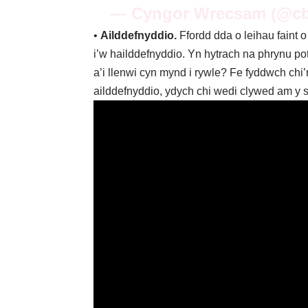
— Cyngor Wrecsam (@c
•
Ailddefnyddio.
Ffordd dda o leihau faint o
i’w hailddefnyddio. Yn hytrach na phrynu po
a’i llenwi cyn mynd i rywle? Fe fyddwch ch
ailddefnyddio, ydych chi wedi clywed am y 