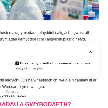
 rhestr o awgrymiadau
defnyddiol i ailgylchu gwastraff
rymiadau defnyddiol i chi i ailgylchu plastig hefyd.
Does neb yn berffaith…cymerwch ein cwis
ailgylchu hwyliog
wrth ailgylchu. Os na wnaethoch chi weld ein canllaw ni ar
 yn Wrecsam,
cymerwch gip
.
- Cofrestru -
MIADAU A GWYBODAETH?