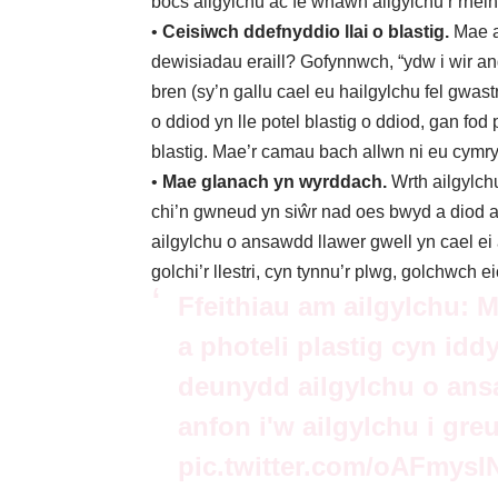
bocs ailgylchu ac fe wnawn ailgylchu’r rhein
•
Ceisiwch ddefnyddio llai o blastig.
Mae a
dewisiadau eraill? Gofynnwch, “ydw i wir ang
bren (sy’n gallu cael eu hailgylchu fel gwas
o ddiod yn lle potel blastig o ddiod, gan fod
blastig. Mae’r camau bach allwn ni eu cymryd 
•
Mae glanach yn wyrddach.
Wrth ailgylchu
chi’n gwneud yn siŵr nad oes bwyd a diod
ailgylchu o ansawdd llawer gwell yn cael ei 
golchi’r llestri, cyn tynnu’r plwg, golchwch e
Ffeithiau am ailgylchu: M
a photeli plastig cyn idd
deunydd ailgylchu o ans
anfon i'w ailgylchu i gr
pic.twitter.com/oAFmysI