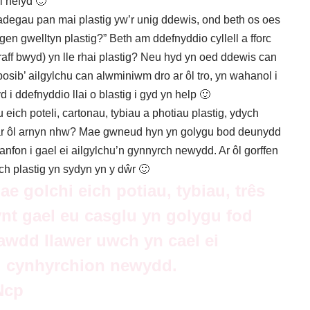
i hefyd 🙂
degau pan mai plastig yw’r unig ddewis, ond beth os oes
en gwelltyn plastig?” Beth am ddefnyddio cyllell a fforc
traff bwyd) yn lle rhai plastig? Neu hyd yn oed ddewis can
 posib’ ailgylchu can alwminiwm dro ar ôl tro, yn wahanol i
i ddefnyddio llai o blastig i gyd yn help 🙂
 eich poteli, cartonau, tybiau a photiau plastig, ydych
 ar ôl arnyn nhw? Mae gwneud hyn yn golygu bod deunydd
anfon i gael ei ailgylchu’n gynnyrch newydd. Ar ôl gorffen
ich plastig yn sydyn yn y dŵr 🙂
ae golchi eich potiau, tybiau, três
ynt gael eu casglu yn golygu fod
awdd llawer uwch yn cael ei
eu cynhyrchion newydd.
Ncp