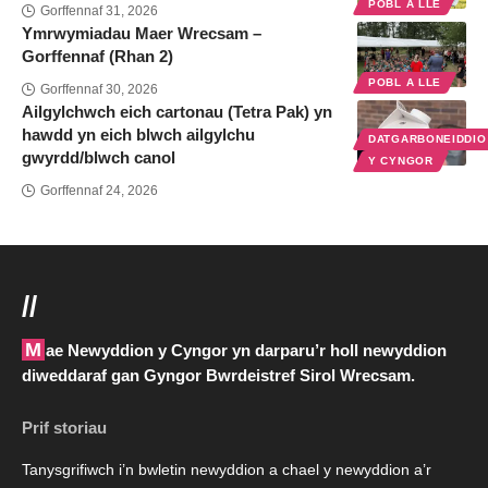
POBL A LLE
Gorffennaf 31, 2026
Ymrwymiadau Maer Wrecsam –
Gorffennaf (Rhan 2)
POBL A LLE
Gorffennaf 30, 2026
Ailgylchwch eich cartonau (Tetra Pak) yn
hawdd yn eich blwch ailgylchu
DATGARBONEIDDI
gwyrdd/blwch canol
Y CYNGOR
Gorffennaf 24, 2026
//
Mae Newyddion y Cyngor yn darparu’r holl newyddion
diweddaraf gan Gyngor Bwrdeistref Sirol Wrecsam.
Prif storiau
Tanysgrifiwch i’n bwletin newyddion a chael y newyddion a’r