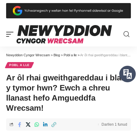
Newyddion Cyngor Wrecsam
>
Blog
>
Pobl a lle
>
Ar ôl rhai gweithgareddau i blant y tymor hwn? Ewch a chreu llanast hefo Amgueddfa Wrecsam!
POBL A LLE
Ar ôl rhai gweithgareddau i blant
y tymor hwn? Ewch a chreu
llanast hefo Amgueddfa
Wrecsam!
Darllen 1 funud