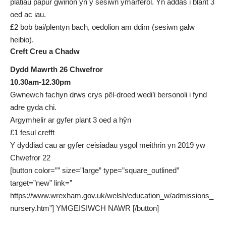
platiau papur gwirion yn y sesiwn ymarferol. Yn addas i blant 3
oed ac iau.
£2 bob bai/plentyn bach, oedolion am ddim (sesiwn galw
heibio).
Creft Creu a Chadw
Dydd Mawrth 26 Chwefror
10.30am-12.30pm
Gwnewch fachyn drws crys pêl-droed wedi’i bersonoli i fynd
adre gyda chi.
Argymhelir ar gyfer plant 3 oed a hŷn
£1 fesul crefft
Y dyddiad cau ar gyfer ceisiadau ysgol meithrin yn 2019 yw
Chwefror 22
[button color=”” size=”large” type=”square_outlined”
target=”new” link=”
https://www.wrexham.gov.uk/welsh/education_w/admissions_
nursery.htm”] YMGEISIWCH NAWR [/button]