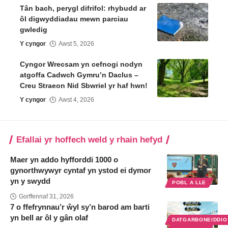
Tân bach, perygl difrifol: rhybudd ar
ôl digwyddiadau mewn parciau
gwledig
Y cyngor
Awst 5, 2026
Cyngor Wrecsam yn cefnogi nodyn
atgoffa Cadwch Gymru’n Daclus –
Creu Straeon Nid Sbwriel yr haf hwn!
Y cyngor
Awst 4, 2026
Efallai yr hoffech weld y rhain hefyd
Maer yn addo hyfforddi 1000 o
gynorthwywyr cyntaf yn ystod ei dymor
yn y swydd
POBL A LLE
Gorffennaf 31, 2026
7 o ffefrynnau’r ŵyl sy’n barod am barti
yn bell ar ôl y gân olaf
DATGARBONEIDDI