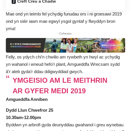
Creft Creu a Chadw
Mae ond yn teimlo fel ychydig funudau ers i ni groesawi 2019
ond yn siŵr iawn mae egwyl ysgol gyntaf y flwyddyn bron
yma!
- Cofrestru -
Felly, os ydych chi’n chwilio am rywbeth yn hwyl ac ychydig
yn wahanol i wneud hefo’r plant, Amgueddfa Wrecsam sydd
â’r ateb gyda’r ddau ddigwyddiad gwych.
YMGEISIO AM LE MEITHRIN
AR GYFER MEDI 2019
Amgueddfa Anniben
Dydd Llun Chwefror 25
10.30am-12.00pm
Byddwn yn arbrofi gyda deunyddiau gwahanol i greu wynebau