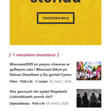
Y newyddion diweddaraf
Wrecsam2029 yn pwyso chwarae ar
gyflwyno cais i Wrecsam Ddod yn
Ddinas Diwylliant y Du gyntaf Cymru
Fideo
Pobl a lle
Y cyngor
Awst 7, 2026
Oes gennych chi sgript Dirgelwch
Llofruddiaeth ynoch chi?
Digwyddiadau
Pobl a lle
Awst 5, 2026