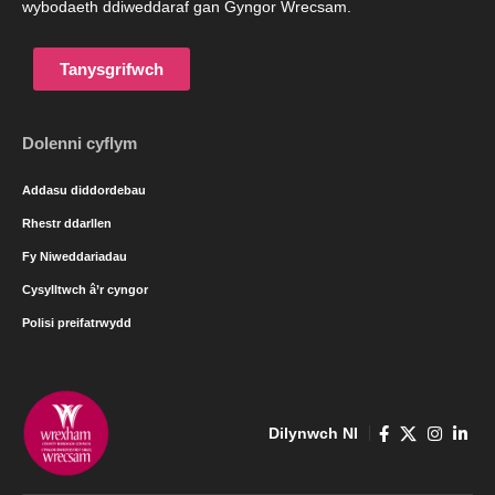
wybodaeth ddiweddaraf gan Gyngor Wrecsam.
Tanysgrifwch
Dolenni cyflym
Addasu diddordebau
Rhestr ddarllen
Fy Niweddariadau
Cysylltwch â’r cyngor
Polisi preifatrwydd
Dilynwch NI