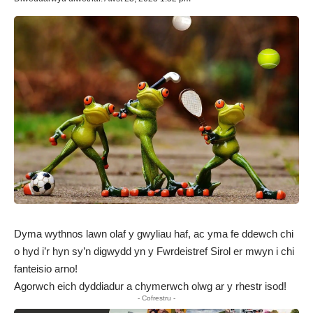
Dyma wythnos lawn olaf y gwyliau haf, ac yma fe ddewch chi
o hyd i’r hyn sy’n digwydd yn y Fwrdeistref Sirol er mwyn i chi
fanteisio arno!
Agorwch eich dyddiadur a chymerwch olwg ar y rhestr isod!
- Cofrestru -