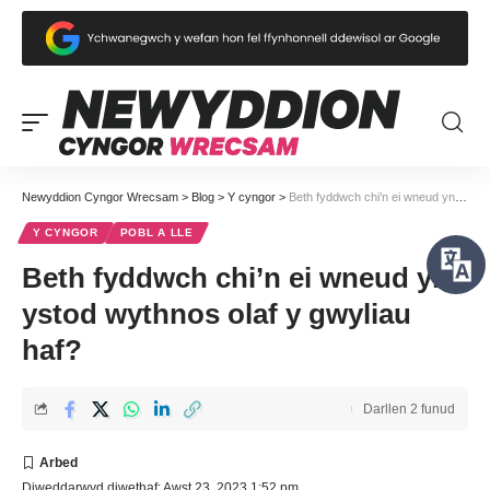
Newyddion Cyngor Wrecsam
>
Blog
>
Y cyngor
>
Beth fyddwch chi’n ei wneud yn ystod wythnos olaf y gwyliau haf?
Y CYNGOR
POBL A LLE
Beth fyddwch chi’n ei wneud yn
ystod wythnos olaf y gwyliau
haf?
Darllen 2 funud
Diweddarwyd diwethaf: Awst 23, 2023 1:52 pm