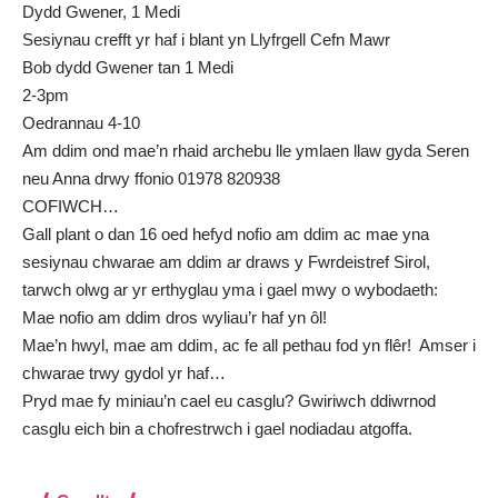
Dydd Gwener, 1 Medi
Sesiynau crefft yr haf i blant yn Llyfrgell Cefn Mawr
Bob dydd Gwener tan 1 Medi
2-3pm
Oedrannau 4-10
Am ddim ond mae’n rhaid archebu lle ymlaen llaw gyda Seren
neu Anna drwy ffonio 01978 820938
COFIWCH…
Gall plant o dan 16 oed hefyd nofio am ddim ac mae yna
sesiynau chwarae am ddim ar draws y Fwrdeistref Sirol,
tarwch olwg ar yr erthyglau yma i gael mwy o wybodaeth:
Mae nofio am ddim dros wyliau’r haf yn ôl!
Mae’n hwyl, mae am ddim, ac fe all pethau fod yn flêr! Amser i
chwarae trwy gydol yr haf…
Pryd mae fy miniau’n cael eu casglu? Gwiriwch ddiwrnod
casglu eich bin a chofrestrwch i gael nodiadau atgoffa
.