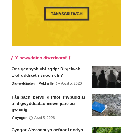
Y newyddion diweddaraf
Oes gennych chi sgript Dirgelwch
Llofruddiaeth ynoch chi?
Digwyddiadau
Pobl a lle
Awst 5, 2026
Tân bach, perygl difrifol: rhybudd ar
ôl digwyddiadau mewn parciau
gwledig
Y cyngor
Awst 5, 2026
Cyngor Wrecsam yn cefnogi nodyn