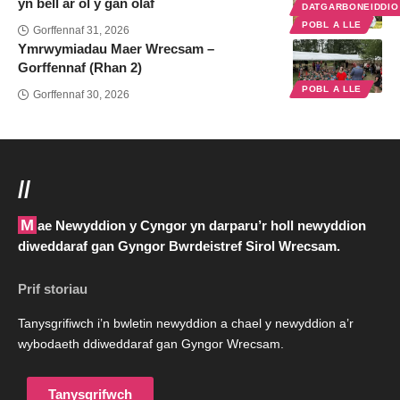
yn bell ar ôl y gân olaf
DATGARBONEIDDI
POBL A LLE
Gorffennaf 31, 2026
Ymrwymiadau Maer Wrecsam –
Gorffennaf (Rhan 2)
POBL A LLE
Gorffennaf 30, 2026
//
Mae Newyddion y Cyngor yn darparu’r holl newyddion
diweddaraf gan Gyngor Bwrdeistref Sirol Wrecsam.
Prif storiau
Tanysgrifiwch i’n bwletin newyddion a chael y newyddion a’r
wybodaeth ddiweddaraf gan Gyngor Wrecsam.
Tanysgrifwch