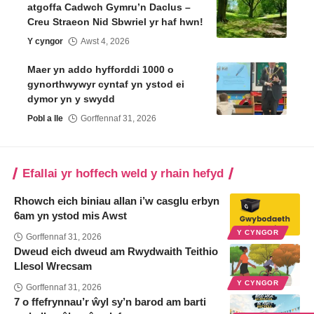
atgoffa Cadwch Gymru’n Daclus –
Creu Straeon Nid Sbwriel yr haf hwn!
Y cyngor
Awst 4, 2026
Maer yn addo hyfforddi 1000 o
gynorthwywyr cyntaf yn ystod ei
dymor yn y swydd
Pobl a lle
Gorffennaf 31, 2026
Efallai yr hoffech weld y rhain hefyd
Rhowch eich biniau allan i’w casglu erbyn
6am yn ystod mis Awst
Y CYNGOR
Gorffennaf 31, 2026
Dweud eich dweud am Rwydwaith Teithio
Llesol Wrecsam
Y CYNGOR
Gorffennaf 31, 2026
7 o ffefrynnau’r ŵyl sy’n barod am barti