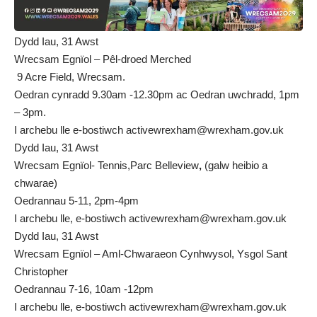
Dydd Iau, 31 Awst
Wrecsam Egnïol – Pêl-droed Merched
9 Acre Field, Wrecsam.
Oedran cynradd 9.30am -12.30pm ac Oedran uwchradd, 1pm
– 3pm.
I archebu lle e-bostiwch
activewrexham@wrexham.gov.uk
Dydd Iau, 31 Awst
Wrecsam Egnïol- Tennis,Parc Belleview
,
(galw heibio a
chwarae)
Oedrannau 5-11, 2pm-4pm
I archebu lle, e-bostiwch
activewrexham@wrexham.gov.uk
Dydd Iau, 31 Awst
Wrecsam Egnïol – Aml-Chwaraeon Cynhwysol, Ysgol Sant
Christopher
Oedrannau 7-16, 10am -12pm
I archebu lle, e-bostiwch
activewrexham@wrexham.gov.uk