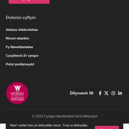
Dolenni cyflym
Addasu diddordebau
Rhestr ddarllen
Fy Niweddariadau
Cysylltwch â’r cyngor
Polisi preifatrwydd
Dilynwch NI
© 2023 Cyngor Bwrdeistref Sirol Wrecsam
Mae’r wefan hon yn defnyddio cwcis. Trwy ei defnyddio,