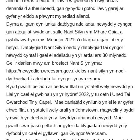
ailfodelu teras o eiddo tri llawr i’w gwneud yn fwy addas i
denantiaid a theuluoedd, gan gynyddu gofod llawr, garej ar
gyfer yr eiddo a phwynt mynediad allanol.
Dyma ail gam cynlluniau datblygu adeiladau newydd y cyngor,
gan ategu at lwyddiant safle Nant Silyn ym Mharc Caia, a
gwblhawyd ym mis Mehefin 2021 a’i ddarparu gan Liberty
hefyd. Datblygiad Nant Silyn oedd y datblygiad tai cyngor
newydd cyntaf i gael ei adeiladu yn yr ardal ers 30 mlynedd.
Gellir darllen mwy am brosiect Nant Silyn yma:
https://newyddion.wrecsam.gov.uk/clos-nant-silyn-yn-nodi-
dychweliad-i-adeiladu-tai-cyngor-yn-wrecsam/
Bydd gwaith pellach ar bedwar fflat un ystafell wely newydd yn
Llai yn cael ei gwblhau yn yr hydref 2022, y tu cefn i Uned Tai
Gwarchod Tir y Capel. Mae caniatâd cynllunio yn ei le ar gyfer
chwe fflat un ystafell wely arall yn Johnstown, rhagwelir y bydd
y gwaith yn dechrau yn y flwyddyn ariannol newydd. Mae
gwaith cwmpasu pellach ar gyfer datblygiadau newydd yn y
dyfodol yn cael ei gyflawni gan Gyngor Wrecsam.