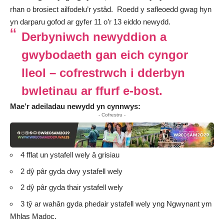
rhan o brosiect ailfodelu’r ystâd. Roedd y safleoedd gwag hyn
yn darparu gofod ar gyfer 11 o’r 13 eiddo newydd.
Derbyniwch newyddion a
gwybodaeth gan eich cyngor
lleol – cofrestrwch i dderbyn
bwletinau ar ffurf e-bost.
Mae’r adeiladau newydd yn cynnwys:
- Cofrestru -
4 fflat un ystafell wely â grisiau
2 dŷ pâr gyda dwy ystafell wely
2 dŷ pâr gyda thair ystafell wely
3 tŷ ar wahân gyda phedair ystafell wely yng Ngwynant ym
Mhlas Madoc.