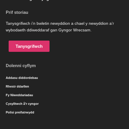
Prif storiau
Tanysgrifiwch i’n bwletin newyddion a chael y newyddion a’r
wybodaeth ddiweddaraf gan Gyngor Wrecsam.
Tanysgrifwch
Dolenni cyflym
Addasu diddordebau
Rhestr ddarllen
Fy Niweddariadau
Cysylltwch â’r cyngor
Polisi preifatrwydd