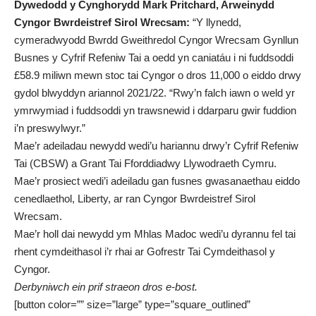
Dywedodd y Cynghorydd Mark Pritchard, Arweinydd
Cyngor Bwrdeistref Sirol Wrecsam:
“Y llynedd,
cymeradwyodd Bwrdd Gweithredol Cyngor Wrecsam Gynllun
Busnes y Cyfrif Refeniw Tai a oedd yn caniatáu i ni fuddsoddi
£58.9 miliwn mewn stoc tai Cyngor o dros 11,000 o eiddo drwy
gydol blwyddyn ariannol 2021/22. “Rwy’n falch iawn o weld yr
ymrwymiad i fuddsoddi yn trawsnewid i ddarparu gwir fuddion
i’n preswylwyr.”
Mae’r adeiladau newydd wedi’u hariannu drwy’r Cyfrif Refeniw
Tai (CBSW) a Grant Tai Fforddiadwy Llywodraeth Cymru.
Mae’r prosiect wedi’i adeiladu gan fusnes gwasanaethau eiddo
cenedlaethol, Liberty, ar ran Cyngor Bwrdeistref Sirol
Wrecsam.
Mae’r holl dai newydd ym Mhlas Madoc wedi’u dyrannu fel tai
rhent cymdeithasol i’r rhai ar Gofrestr Tai Cymdeithasol y
Cyngor.
Derbyniwch ein prif straeon dros e-bost.
[button color=”” size=”large” type=”square_outlined”