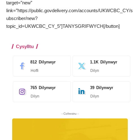
target=”new”
link=”https://public.govdelivery.com/accounts/UKWCBC_CY/s
ubscriber/new?
topic_id=UKWCBC_CY_5″]TANYSGRIFWYCH[/button]
Cysylltu
812
Dilynwyr
1.1K
Dilynwyr
Hoffi
Dilyn
765
Dilynwyr
39
Dilynwyr
Dilyn
Dilyn
- Cofrestru -