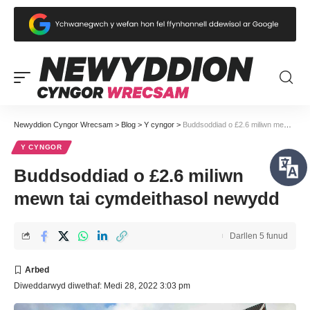
Newyddion Cyngor Wrecsam
>
Blog
>
Y cyngor
>
Buddsoddiad o £2.6 miliwn mewn tai cymdeithasol newydd
Y CYNGOR
Buddsoddiad o £2.6 miliwn
mewn tai cymdeithasol newydd
Darllen 5 funud
Diweddarwyd diwethaf: Medi 28, 2022 3:03 pm