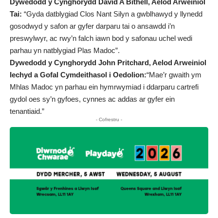
Dywedodd y Cynghorydd David A Bithell, Aelod Arweiniol
Tai:
“Gyda datblygiad Clos Nant Silyn a gwblhawyd y llynedd
gosodwyd y safon ar gyfer darparu tai o ansawdd i’n
preswylwyr, ac rwy’n falch iawn bod y safonau uchel wedi
parhau yn natblygiad Plas Madoc”.
Dywedodd y Cynghorydd
John Pritchard, Aelod Arweiniol
Iechyd a Gofal Cymdeithasol i Oedolion:
“Mae’r gwaith ym
Mhlas Madoc yn parhau ein hymrwymiad i ddarparu cartrefi
gydol oes sy’n gyfoes, cynnes ac addas ar gyfer ein
tenantiaid.”
- Cofrestru -