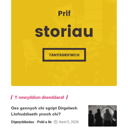
Y newyddion diweddaraf
Oes gennych chi sgript Dirgelwch
Llofruddiaeth ynoch chi?
Digwyddiadau
Pobl a lle
Awst 5, 2026