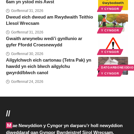
6am yn ystod mis Awst
Y CYNGOR
Gorffennaf 31, 2026
Dweud eich dweud am Rwydwaith Teithio
Llesol Wrecsam
Y CYNGOR
Gorffennaf 31, 2026
Gwaith arwynebu wedi’i gynllunio ar
gyfer Ffordd Croesnewydd
Y CYNGOR
Gorffennaf 30, 2026
Ailgylchwch eich cartonau (Tetra Pak) yn
hawdd yn eich blwch ailgylchu
DATGARBONEIDDI
gwyrdd/blwch canol
Y CYNGOR
Gorffennaf 24, 2026
//
Mae Newyddion y Cyngor yn darparu’r holl newyddion
diweddaraf gan Gyngor Bwrdeistref Sirol Wrecsam.