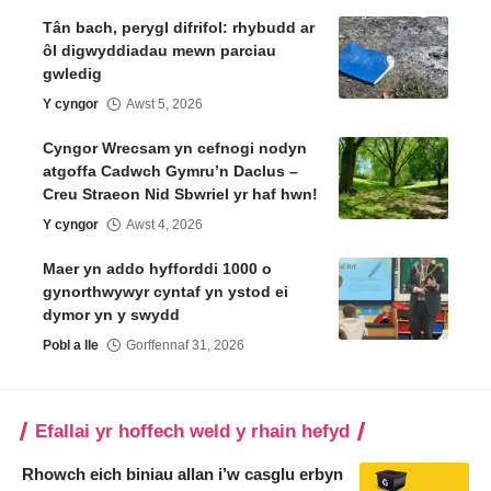
Tân bach, perygl difrifol: rhybudd ar
ôl digwyddiadau mewn parciau
gwledig
Y cyngor
Awst 5, 2026
Cyngor Wrecsam yn cefnogi nodyn
atgoffa Cadwch Gymru’n Daclus –
Creu Straeon Nid Sbwriel yr haf hwn!
Y cyngor
Awst 4, 2026
Maer yn addo hyfforddi 1000 o
gynorthwywyr cyntaf yn ystod ei
dymor yn y swydd
Pobl a lle
Gorffennaf 31, 2026
Efallai yr hoffech weld y rhain hefyd
Rhowch eich biniau allan i’w casglu erbyn