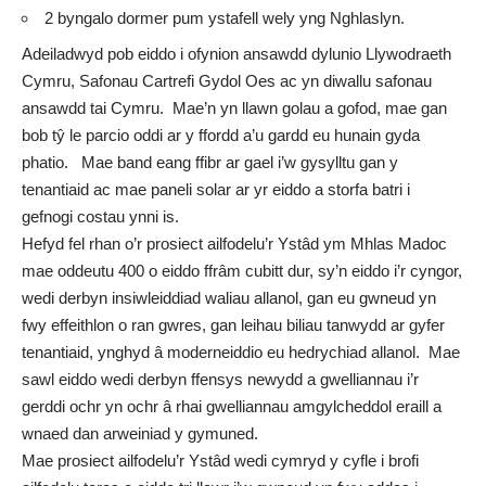
2 byngalo dormer pum ystafell wely yng Nghlaslyn.
Adeiladwyd pob eiddo i ofynion ansawdd dylunio Llywodraeth
Cymru, Safonau Cartrefi Gydol Oes ac yn diwallu safonau
ansawdd tai Cymru. Mae’n yn llawn golau a gofod, mae gan
bob tŷ le parcio oddi ar y ffordd a’u gardd eu hunain gyda
phatio. Mae band eang ffibr ar gael i’w gysylltu gan y
tenantiaid ac mae paneli solar ar yr eiddo a storfa batri i
gefnogi costau ynni is.
Hefyd fel rhan o’r prosiect ailfodelu’r Ystâd ym Mhlas Madoc
mae oddeutu 400 o eiddo ffrâm cubitt dur, sy’n eiddo i’r cyngor,
wedi derbyn insiwleiddiad waliau allanol, gan eu gwneud yn
fwy effeithlon o ran gwres, gan leihau biliau tanwydd ar gyfer
tenantiaid, ynghyd â moderneiddio eu hedrychiad allanol. Mae
sawl eiddo wedi derbyn ffensys newydd a gwelliannau i’r
gerddi ochr yn ochr â rhai gwelliannau amgylcheddol eraill a
wnaed dan arweiniad y gymuned.
Mae prosiect ailfodelu’r Ystâd wedi cymryd y cyfle i brofi