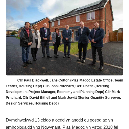
Cllr Paul Blackwell, Jane Cotton (Plas Madoc Estate Office, Team
Leader, Housing Dept) Cllr John Pritchard, Ceri Postle (Housing
Development Project Manager, Economy and Planning Dept) Cllr Mark
Pritchard, Cllr David Bithell and Mark Jowitt (Senior Quantity Surveyor,
Design Services, Housing Dept )
Dymchwelwyd 13 eiddo a oedd yn anodd eu gosod ac yn
amhoblogaidd yng Ngwynant, Plas Madoc yn ystod 2018 fel