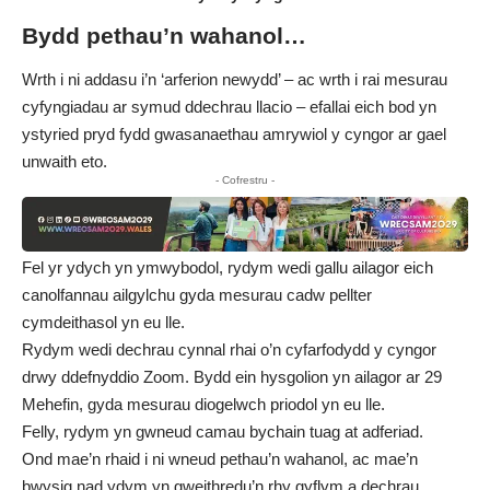
Bydd
pethau’n
wahanol…
Wrth i ni addasu i’n ‘arferion newydd’ – ac wrth i rai mesurau
cyfyngiadau ar symud ddechrau llacio – efallai eich bod yn
ystyried pryd fydd gwasanaethau amrywiol y cyngor ar gael
unwaith eto.
- Cofrestru -
Fel yr ydych yn ymwybodol, rydym wedi gallu ailagor eich
canolfannau ailgylchu gyda mesurau cadw pellter
cymdeithasol yn eu lle.
Rydym wedi dechrau cynnal rhai o’n cyfarfodydd y cyngor
drwy ddefnyddio Zoom. Bydd ein hysgolion yn ailagor ar 29
Mehefin, gyda mesurau diogelwch priodol yn eu lle.
Felly, rydym yn gwneud camau bychain tuag at adferiad.
Ond mae’n rhaid i ni wneud pethau’n wahanol, ac mae’n
bwysig nad ydym yn gweithredu’n rhy gyflym a dechrau