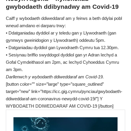
gwybodaeth ddibynadwy am Covid-19
Caiff y wybodaeth ddiweddaraf am y feirws a beth ddylai pobl
wneud amdano ei darparu trwy:
• Ddatganiadau dyddiol ar y teledu gan y Llywodraeth (gan
gynnwys gweinidogion y Llywodraeth) oddeutu 5pm.
• Datganiadau dyddiol gan Lywodraeth Cymru tua 12.30pm.
• Sesiynau briffio swyddogol dyddiol gan yr
Adran Iechyd a
Gofal Cymdeithasol am 2pm
, ac
Iechyd Cyhoeddus Cymru
am 3pm
.
Darllenwch y wybodaeth ddiweddaraf am Covid-19.
[button color=”” size=”large” type=”square_outlined”
target=”new” link=”https://icc.gig.cymru/pynciau/gwybodaeth-
ddiweddaraf-am-coronavirus-newydd-covid-19/”] Y
WYBODAETH DDIWEDDARAF AM COVID-19 [/button]