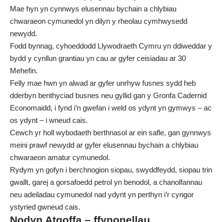
Mae hyn yn cynnwys elusennau bychain a chlybiau
chwaraeon cymunedol yn dilyn y rheolau cymhwysedd
newydd.
Fodd bynnag, cyhoeddodd Llywodraeth Cymru yn ddiweddar y
bydd y cynllun grantiau yn cau ar gyfer ceisiadau ar 30
Mehefin.
Felly mae hwn yn alwad ar gyfer unrhyw fusnes sydd heb
dderbyn benthyciad busnes neu gyllid gan y Gronfa Cadernid
Economaidd, i fynd i’n gwefan i weld os ydynt yn gymwys – ac
os ydynt – i wneud cais.
Cewch yr holl wybodaeth berthnasol ar ein safle, gan gynnwys
meini prawf newydd ar gyfer elusennau
bychain a chlybiau
chwaraeon amatur cymunedol.
Rydym yn gofyn i berchnogion siopau, swyddfeydd, siopau trin
gwallt, garej a gorsafoedd petrol yn benodol, a chanolfannau
neu adeiladau cymunedol nad ydynt yn perthyn i’r cyngor
ystyried gwneud cais.
Nodyn Atgoffa – ffynonellau