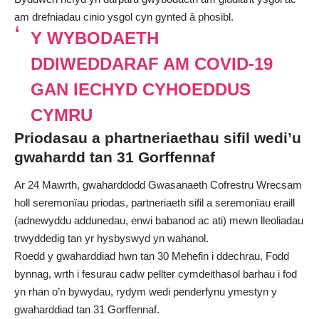
am drefniadau cinio ysgol cyn gynted â phosibl.
Y WYBODAETH
DDIWEDDARAF AM COVID-19
GAN IECHYD CYHOEDDUS
CYMRU
Priodasau a
phartneriaethau sifil
wedi’u
gwahardd tan 31 Gorffennaf
Ar 24 Mawrth, gwaharddodd Gwasanaeth Cofrestru Wrecsam
holl seremonïau priodas, partneriaeth sifil a seremonïau eraill
(adnewyddu addunedau, enwi babanod ac ati) mewn lleoliadau
trwyddedig tan yr hysbyswyd yn wahanol.
Roedd y gwaharddiad hwn tan 30 Mehefin i ddechrau, Fodd
bynnag, wrth i fesurau cadw pellter cymdeithasol barhau i fod
yn rhan o’n bywydau, rydym wedi penderfynu ymestyn y
gwaharddiad tan 31 Gorffennaf.