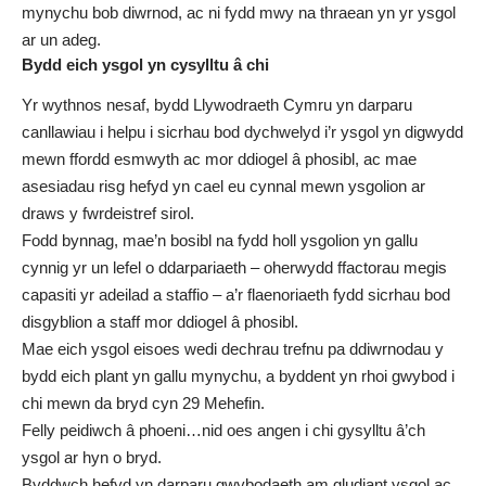
mynychu bob diwrnod, ac ni fydd mwy na thraean yn yr ysgol
ar un adeg.
Bydd eich ysgol yn cysylltu â chi
Yr wythnos nesaf, bydd Llywodraeth Cymru yn darparu
canllawiau i helpu i sicrhau bod dychwelyd i’r ysgol yn digwydd
mewn ffordd esmwyth ac mor ddiogel â phosibl, ac mae
asesiadau risg hefyd yn cael eu cynnal mewn ysgolion ar
draws y fwrdeistref sirol.
Fodd bynnag, mae’n bosibl na fydd holl ysgolion yn gallu
cynnig yr un lefel o ddarpariaeth – oherwydd ffactorau megis
capasiti yr adeilad a staffio – a’r flaenoriaeth fydd sicrhau bod
disgyblion a staff mor ddiogel â phosibl.
Mae eich ysgol eisoes wedi dechrau trefnu pa ddiwrnodau y
bydd eich plant yn gallu mynychu, a byddent yn rhoi gwybod i
chi mewn da bryd cyn 29 Mehefin.
Felly peidiwch â phoeni…nid oes angen i chi gysylltu â’ch
ysgol ar hyn o bryd.
Byddwch hefyd yn darparu gwybodaeth am gludiant ysgol ac