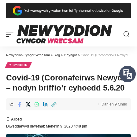
Newyddion Cyngor Wrecsam
>
Blog
>
Y cyngor
>
Covid-19 (Coronafeirws Newydd) – nodyn briffio’r cyhoedd 5.6.20
Y CYNGOR
Covid-19 (Coronafeirws Newydd)
– nodyn briffio’r cyhoedd 5.6.20
Darllen 9 funud
Diweddarwyd diwethaf: Mehefin 9, 2020 4:48 pm