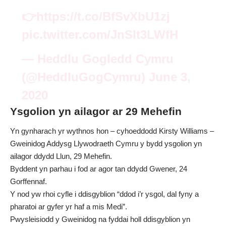
👉
https://t.co/BfSvXbU1zj
pic.twitter.com/JnSlt3LWfH
— Heddlu Gogledd Cymru
(@HeddluGogCymru)
June 3,
2020
Ysgolion yn
ailagor ar
29 Mehefin
Yn gynharach yr wythnos hon – cyhoeddodd Kirsty Williams –
Gweinidog Addysg Llywodraeth Cymru y bydd ysgolion yn
ailagor ddydd Llun, 29 Mehefin.
Byddent yn parhau i fod ar agor tan ddydd Gwener, 24
Gorffennaf.
Y nod yw rhoi cyfle i ddisgyblion “ddod i’r ysgol, dal fyny a
pharatoi ar gyfer yr haf a mis Medi”.
Pwysleisiodd y Gweinidog na fyddai holl ddisgyblion yn