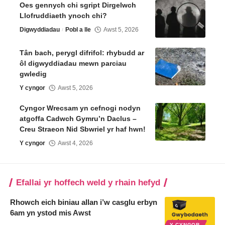
Oes gennych chi sgript Dirgelwch
Llofruddiaeth ynoch chi?
Digwyddiadau
Pobl a lle
Awst 5, 2026
Tân bach, perygl difrifol: rhybudd ar
ôl digwyddiadau mewn parciau
gwledig
Y cyngor
Awst 5, 2026
Cyngor Wrecsam yn cefnogi nodyn
atgoffa Cadwch Gymru’n Daclus –
Creu Straeon Nid Sbwriel yr haf hwn!
Y cyngor
Awst 4, 2026
Efallai yr hoffech weld y rhain hefyd
Rhowch eich biniau allan i’w casglu erbyn
6am yn ystod mis Awst
Y CYNGOR