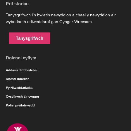
Prif storiau
Tanysgrifiwch i’n bwletin newyddion a chael y newyddion a’r
wybodaeth ddiweddaraf gan Gyngor Wrecsam.
Tanysgrifwch
Dolenni cyflym
Addasu diddordebau
Rhestr ddarllen
Fy Niweddariadau
Cysylltwch â’r cyngor
Polisi preifatrwydd