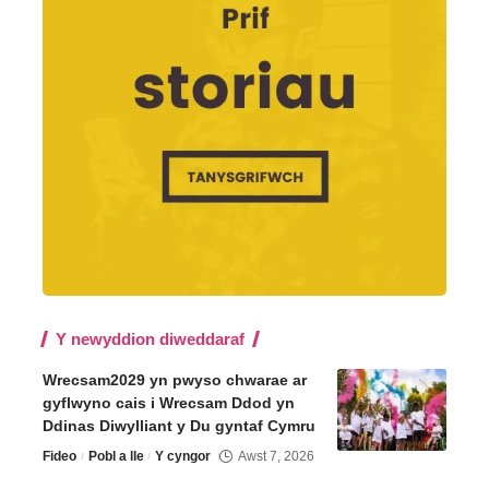
Y newyddion diweddaraf
Wrecsam2029 yn pwyso chwarae ar
gyflwyno cais i Wrecsam Ddod yn
Ddinas Diwylliant y Du gyntaf Cymru
Fideo
Pobl a lle
Y cyngor
Awst 7, 2026