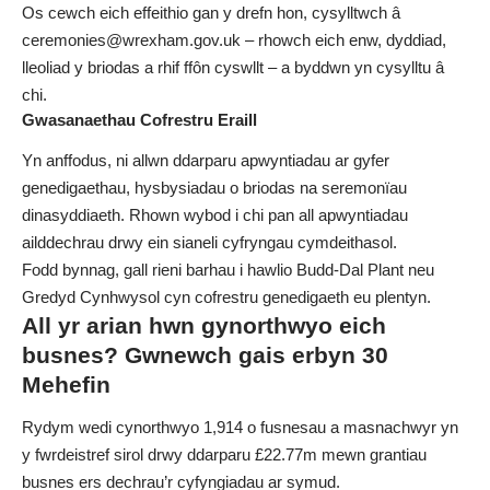
Os cewch eich effeithio gan y drefn hon, cysylltwch â
ceremonies@wrexham.gov.uk
– rhowch eich enw, dyddiad,
lleoliad y briodas a rhif ffôn cyswllt – a byddwn yn cysylltu â
chi.
Gwasanaethau Cofrestru Eraill
Yn anffodus, ni allwn ddarparu apwyntiadau ar gyfer
genedigaethau, hysbysiadau o briodas na seremonïau
dinasyddiaeth. Rhown wybod i chi pan all apwyntiadau
ailddechrau drwy ein sianeli cyfryngau cymdeithasol.
Fodd bynnag, gall rieni barhau i hawlio Budd-Dal Plant neu
Gredyd Cynhwysol cyn cofrestru genedigaeth eu plentyn.
All yr arian hwn gynorthwyo eich
busnes? Gwnewch gais erbyn 30
Mehefin
Rydym wedi cynorthwyo 1,914 o fusnesau a masnachwyr yn
y fwrdeistref sirol drwy ddarparu £22.77m mewn grantiau
busnes ers dechrau’r cyfyngiadau ar symud.