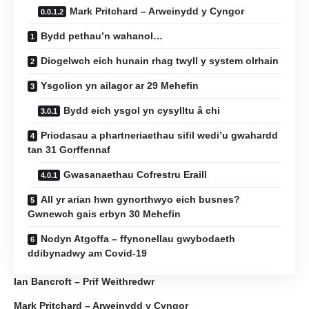
Mark Pritchard – Arweinydd y Cyngor
Bydd pethau’n wahanol…
Diogelwch eich hunain rhag twyll y system olrhain
Ysgolion yn ailagor ar 29 Mehefin
Bydd eich ysgol yn cysylltu â chi
Priodasau a phartneriaethau sifil wedi’u gwahardd
tan 31 Gorffennaf
Gwasanaethau Cofrestru Eraill
All yr arian hwn gynorthwyo eich busnes?
Gwnewch gais erbyn 30 Mehefin
Nodyn Atgoffa – ffynonellau gwybodaeth
ddibynadwy am Covid-19
Ian Bancroft – Prif Weithredwr
Mark Pritchard – Arweinydd y Cyngor