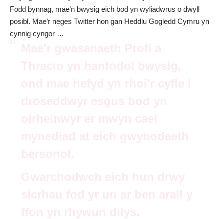
Fodd bynnag, mae’n bwysig eich bod yn wyliadwrus o dwyll
posibl. Mae’r
neges Twitter hon gan Heddlu Gogledd Cymru
yn
cynnig cyngor …
Mae'r gwasanaeth Profi a
Thracio yn hanfodol bwysig,
ond mae hefyd yn rhoi'r cyfle i
droseddwyr esgus bod yn
olrheinwyr er mwyn cael
mynediad at eich gwybodaeth
bersonol.
Gwarchodwch eich hun drwy
sicrhau fod yr un ar ben arall y
ffon yn rhywun dilys.