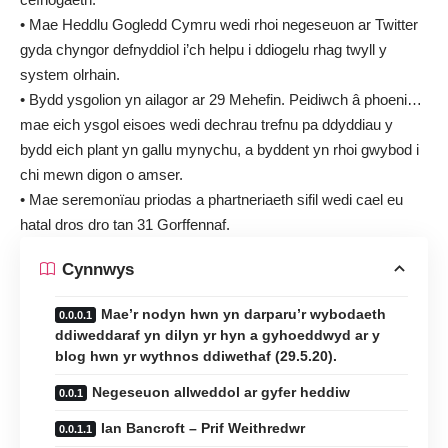
• Mae Heddlu Gogledd Cymru wedi rhoi negeseuon ar Twitter
gyda chyngor defnyddiol i’ch
helpu i ddiogelu rhag twyll y
system olrhain.
• Bydd ysgolion yn ailagor ar 29 Mehefin. Peidiwch â phoeni…
mae eich ysgol eisoes wedi dechrau trefnu pa ddyddiau y
bydd eich plant yn gallu mynychu, a byddent
yn rhoi gwybod i
chi mewn digon o amser.
• Mae seremonïau priodas a phartneriaeth sifil wedi cael eu
hatal dros dro tan 31 Gorffennaf.
Cynnwys
Mae’r nodyn hwn yn darparu’r wybodaeth
ddiweddaraf yn dilyn yr hyn a gyhoeddwyd ar y
blog hwn yr wythnos ddiwethaf (29.5.20).
Negeseuon allweddol ar gyfer heddiw
Ian Bancroft – Prif Weithredwr