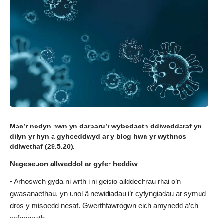
Mae’r nodyn hwn yn darparu’r wybodaeth ddiweddaraf yn
dilyn yr hyn a gyhoeddwyd
ar y blog hwn yr wythnos
ddiwethaf (29.5.20).
Negeseuon allweddol ar gyfer heddiw
• Arhoswch gyda ni wrth i ni
geisio ailddechrau rhai o’n
gwasanaethau,
yn unol â newidiadau i’r cyfyngiadau ar symud
dros y misoedd nesaf. Gwerthfawrogwn eich amynedd a’ch
cefnogaeth.