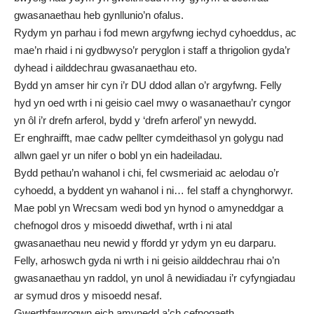
gwasanaethau heb gynllunio’n ofalus.
Rydym yn parhau i fod mewn argyfwng iechyd cyhoeddus, ac
mae’n rhaid i ni gydbwyso’r peryglon i staff a thrigolion gyda’r
dyhead i ailddechrau gwasanaethau eto.
Bydd yn amser hir cyn i’r DU ddod allan o’r argyfwng. Felly
hyd yn oed wrth i ni geisio cael mwy o wasanaethau’r cyngor
yn ôl i’r drefn arferol, bydd y ‘drefn arferol’ yn newydd.
Er enghraifft, mae cadw pellter cymdeithasol yn golygu nad
allwn gael yr un nifer o bobl yn ein hadeiladau.
Bydd pethau’n wahanol i chi, fel cwsmeriaid ac aelodau o’r
cyhoedd, a byddent yn wahanol i ni… fel staff a chynghorwyr.
Mae pobl yn Wrecsam wedi bod yn hynod o amyneddgar a
chefnogol dros y misoedd diwethaf, wrth i ni atal
gwasanaethau neu newid y ffordd yr ydym yn eu darparu.
Felly, arhoswch gyda ni wrth i ni geisio ailddechrau rhai o’n
gwasanaethau yn raddol, yn unol â newidiadau i’r cyfyngiadau
ar symud dros y misoedd nesaf.
Gwerthfawrogwn eich amynedd a’ch cefnogaeth.