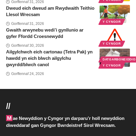
Gorffennaf 31, 2026
Dweud eich dweud am Rwydwaith Teithio
Llesol Wrecsam
Y CYNGOR
Gorffennaf 31, 2026
Gwaith arwynebu wedi’i gynllunio ar
gyfer Ffordd Croesnewydd
Y CYNGOR
Gorffennaf 30, 2026
Ailgylchwch eich cartonau (Tetra Pak) yn
hawdd yn eich blwch ailgylchu
DATGARBONEIDDI
gwyrdd/blwch canol
Y CYNGOR
Gorffennaf 24, 2026
//
Mae Newyddion y Cyngor yn darparu’r holl newyddion
diweddaraf gan Gyngor Bwrdeistref Sirol Wrecsam.