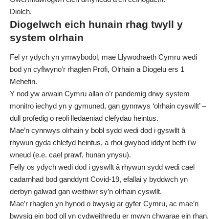
Diolch.
Diogelwch eich
hunain rhag
twyll y
system olrhain
Fel yr ydych yn ymwybodol, mae Llywodraeth Cymru wedi
bod yn cyflwyno’r rhaglen Profi, Olrhain a Diogelu ers 1
Mehefin.
Y nod yw arwain Cymru allan o’r pandemig drwy system
monitro iechyd yn y gymuned, gan gynnwys ‘olrhain cyswllt’ –
dull profedig o reoli lledaeniad clefydau heintus.
Mae’n cynnwys olrhain y bobl sydd wedi dod i gyswllt â
rhywun gyda chlefyd heintus, a rhoi gwybod iddynt beth i’w
wneud (e.e. cael prawf, hunan ynysu).
Felly os ydych wedi dod i gyswllt â rhywun sydd wedi cael
cadarnhad bod ganddynt Covid-19, efallai y byddwch yn
derbyn galwad gan weithiwr sy’n olrhain cyswllt.
Mae’r rhaglen yn hynod o bwysig ar gyfer Cymru, ac mae’n
bwysig ein bod oll yn cydweithredu er mwyn chwarae ein rhan.