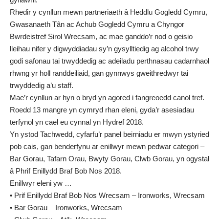
Rhedir y cynllun mewn partneriaeth â Heddlu Gogledd Cymru,
Gwasanaeth Tân ac Achub Gogledd Cymru a Chyngor
Bwrdeistref Sirol Wrecsam, ac mae ganddo’r nod o geisio
lleihau nifer y digwyddiadau sy’n gysylltiedig ag alcohol trwy
godi safonau tai trwyddedig ac adeiladu perthnasau cadarnhaol
rhwng yr holl randdeiliaid, gan gynnwys gweithredwyr tai
trwyddedig a’u staff.
Mae’r cynllun ar hyn o bryd yn agored i fangreoedd canol tref.
Roedd 13 mangre yn cymryd rhan eleni, gyda’r asesiadau
terfynol yn cael eu cynnal yn Hydref 2018.
Yn ystod Tachwedd, cyfarfu’r panel beirniadu er mwyn ystyried
pob cais, gan benderfynu ar enillwyr mewn pedwar categori –
Bar Gorau, Tafarn Orau, Bwyty Gorau, Clwb Gorau, yn ogystal
â Phrif Enillydd Braf Bob Nos 2018.
Enillwyr eleni yw …
• Prif Enillydd Braf Bob Nos Wrecsam – Ironworks, Wrecsam
• Bar Gorau – Ironworks, Wrecsam