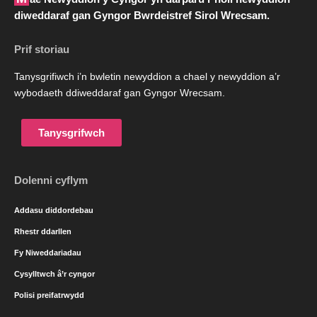
diweddaraf gan Gyngor Bwrdeistref Sirol Wrecsam.
Prif storiau
Tanysgrifiwch i’n bwletin newyddion a chael y newyddion a’r
wybodaeth ddiweddaraf gan Gyngor Wrecsam.
Tanysgrifwch
Dolenni cyflym
Addasu diddordebau
Rhestr ddarllen
Fy Niweddariadau
Cysylltwch â’r cyngor
Polisi preifatrwydd