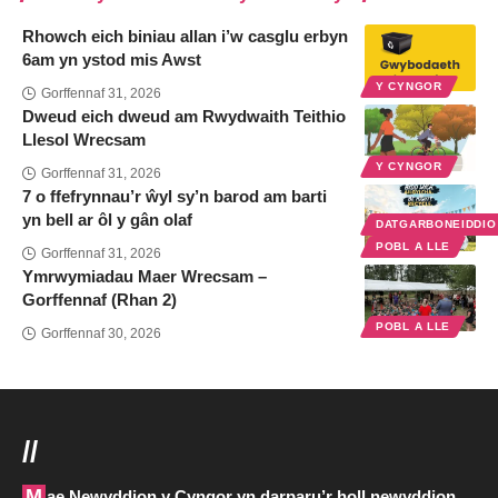
Rhowch eich biniau allan i’w casglu erbyn
6am yn ystod mis Awst
Y CYNGOR
Gorffennaf 31, 2026
Dweud eich dweud am Rwydwaith Teithio
Llesol Wrecsam
Y CYNGOR
Gorffennaf 31, 2026
7 o ffefrynnau’r ŵyl sy’n barod am barti
yn bell ar ôl y gân olaf
DATGARBONEIDDI
POBL A LLE
Gorffennaf 31, 2026
Ymrwymiadau Maer Wrecsam –
Gorffennaf (Rhan 2)
POBL A LLE
Gorffennaf 30, 2026
//
Mae Newyddion y Cyngor yn darparu’r holl newyddion