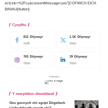
ectLink=%2Fcy&consentMessage=yes”]COFIWCH EICH
BINIAU[/button]
Cysylltu
812
Dilynwyr
1.1K
Dilynwyr
Hoffi
Dilyn
765
Dilynwyr
39
Dilynwyr
Dilyn
Dilyn
- Cofrestru -
Y newyddion diweddaraf
Oes gennych chi sgript Dirgelwch
Llofruddiaeth ynoch chi?