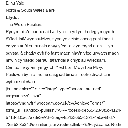
Elihu Yale
North & South Wales Bank
Efydd:
The Welch Fusiliers
Rydym ni a’n partneriaid ar hyn o bryd yn rhedeg ymgyrch
#YfedLlaiMwynhauMwy, sydd yn ceisio annog pobl ifanc i
edrych ar ôl eu hunain drwy yfed llai cyn mynd allan … yn
ogystal â chadw cyfrif o faint maen nhw’n yfed unwaith maen
nhw’n cyrraedd barrau, tafarndai a chlybiau Wrecsam.
Canfod mwy am ymgyrch
Yfed Llai, Mwynhau Mwy
.
Peidiwch byth â methu casgliad biniau – cofrestrwch am
wythnosol rŵan.
[button color=”” size=”large” type=”square_outlined”
target=”new” link=”
https://fynghyfrif.wrecsam.gov.uk/cy/AchieveForms/?
form_uri=sandbox-publish://AF-Process-ceb55423-9f5d-4124-
b713-805ac7a73e3e/AF-Stage-854336b9-1221-4e6a-88d7-
785fb2f8e340/definition.json&redirectlink=%2Fcy&cancelRedir