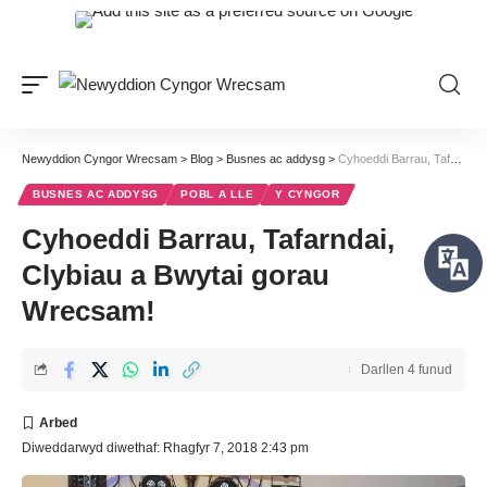
Newyddion Cyngor Wrecsam
>
Blog
>
Busnes ac addysg
>
Cyhoeddi Barrau, Tafarndai, Clybiau a Bwytai gorau Wrecsam!
BUSNES AC ADDYSG
POBL A LLE
Y CYNGOR
Cyhoeddi Barrau, Tafarndai,
Clybiau a Bwytai gorau
Wrecsam!
Darllen 4 funud
Diweddarwyd diwethaf: Rhagfyr 7, 2018 2:43 pm