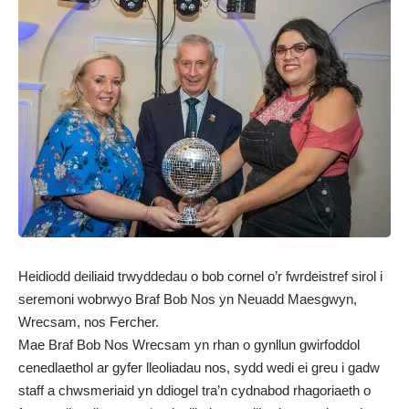
Heidiodd deiliaid trwyddedau o bob cornel o’r fwrdeistref sirol i
seremoni wobrwyo Braf Bob Nos yn Neuadd Maesgwyn,
Wrecsam, nos Fercher.
Mae Braf Bob Nos Wrecsam yn rhan o gynllun gwirfoddol
cenedlaethol ar gyfer lleoliadau nos, sydd wedi ei greu i gadw
staff a chwsmeriaid yn ddiogel tra’n cydnabod rhagoriaeth o