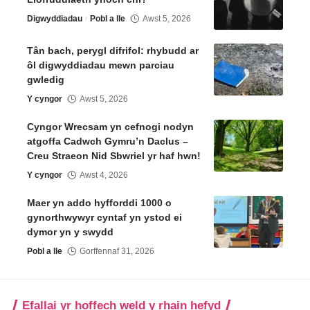
Digwyddiadau
Pobl a lle
Awst 5, 2026
Tân bach, perygl difrifol: rhybudd ar
ôl digwyddiadau mewn parciau
gwledig
Y cyngor
Awst 5, 2026
Cyngor Wrecsam yn cefnogi nodyn
atgoffa Cadwch Gymru’n Daclus –
Creu Straeon Nid Sbwriel yr haf hwn!
Y cyngor
Awst 4, 2026
Maer yn addo hyfforddi 1000 o
gynorthwywyr cyntaf yn ystod ei
dymor yn y swydd
Pobl a lle
Gorffennaf 31, 2026
Efallai yr hoffech weld y rhain hefyd