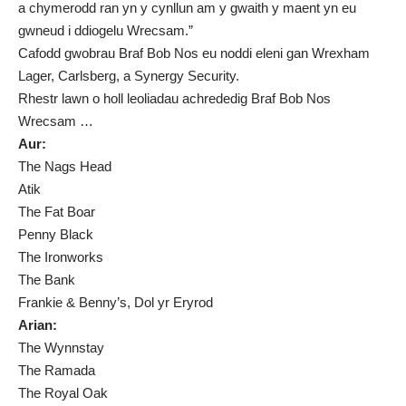
a chymerodd ran yn y cynllun am y gwaith y maent yn eu
gwneud i ddiogelu Wrecsam.”
Cafodd gwobrau Braf Bob Nos eu noddi eleni gan Wrexham
Lager, Carlsberg, a Synergy Security.
Rhestr lawn o holl leoliadau achrededig Braf Bob Nos
Wrecsam …
Aur:
The Nags Head
Atik
The Fat Boar
Penny Black
The Ironworks
The Bank
Frankie & Benny’s, Dol yr Eryrod
Arian:
The Wynnstay
The Ramada
The Royal Oak