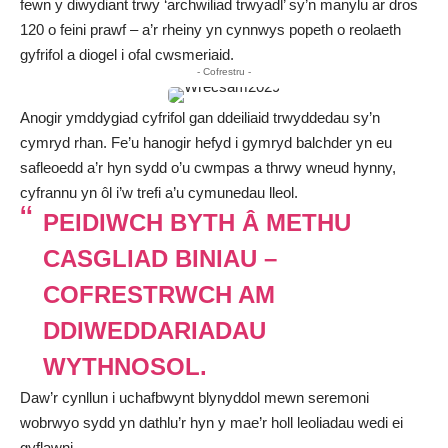
fewn y diwydiant trwy ‘archwiliad trwyadl’ sy’n manylu ar dros
120 o feini prawf – a’r rheiny yn cynnwys popeth o reolaeth
gyfrifol a diogel i ofal cwsmeriaid.
- Cofrestru -
Anogir ymddygiad cyfrifol gan ddeiliaid trwyddedau sy’n
cymryd rhan. Fe’u hanogir hefyd i gymryd balchder yn eu
safleoedd a’r hyn sydd o’u cwmpas a thrwy wneud hynny,
cyfrannu yn ôl i’w trefi a’u cymunedau lleol.
PEIDIWCH BYTH Â METHU
CASGLIAD BINIAU –
COFRESTRWCH AM
DDIWEDDARIADAU
WYTHNOSOL.
Daw’r cynllun i uchafbwynt blynyddol mewn seremoni
wobrwyo sydd yn dathlu’r hyn y mae’r holl leoliadau wedi ei
gyflawni.