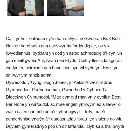
Caiff yr holl leoliadau sy’n rhan o Gynllun Gwobrau Braf Bob
Nos eu harchwilio gan aseswyr hyfforddedig ac, os yn
llwyddiannus, byddant yn dod yn aelod achrededig o’r cynllun
gan ennill gwobr Aur, Arian neu Efydd. Caiff y lleoliadau gorau
wedyn eu beirniadu gan banel annibynnol sydd yn dewis yr
enillwyr ym mhob adran.
Dywedodd y Cyng. Hugh Jones, yr Aelod Arweiniol dros
Gymunedau, Partneriaethau, Gwarchod y Cyhoedd a
Diogelwch Cymunedol, “Mae cymryd rhan yn y cynllun Best
Bar None yn wirfoddol, ac mae angen ymrwymiad a llawer o
waith caled gan bob un o’r cyfranogwyr – felly, mae’r
penderfyniad ynglŷn â’r categoriadau “orau” yn sialens go wir.
Ddylem gymeradwyo pob un o’r tafarndai, clybiau a thai bwyta