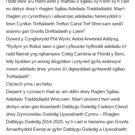
i bobl ifanc a’u rhieni weld y mathau o sgiliau sy’n brin sy’n cael
eu datrys drwy’r rhaglen Sgiliau Adeiladu Traddodiadol. Mae’r
rhaglen yn cynorthwyo i ailwampio adeiladau hanesyddol o
fewn Cynllun Treftadaeth Treflun Canol Tref Wrecsam wedi’i
ariannu gan Gronfa Dreftadaeth y Loteri”
Dywed y Cynghorydd Phil Wynn, Aelod Arweiniol Addysg,
“Rydym yn ffodus iawn o gael cyfleuster hyfforddi adeiladu o’r
radd flaenaf yng nghampws Coleg Cambria ar Ffordd y Bers,
felly byddwn yn annog disgyblion i ystyried gyrfa wobrwyol
mewn adeiladu drwy ymuno â’r digwyddiad gyrfaoedd sgiliau
Treftadaeth”.
Cliciwch yma i archebu
Darperir y cyrsiau’n rhad ac am ddim drwy Raglen Sgiliau
Adeiladu Traddodiadol Wrecsam. Mae’r prosiect hwn wedi
derbyn arian gan Asiantaeth Datblygu Gwledig Cadwyn Clwyd
drwy Gymunedau Gwledig Llywodraeth Cymru – Rhaglen
Datblygu Gwledig 2014-2020, sy’n cael ei hariannu gan Gronfa
Amaethyddol Ewrop ar gyfer Datblygu Gwledig a Llywodraeth