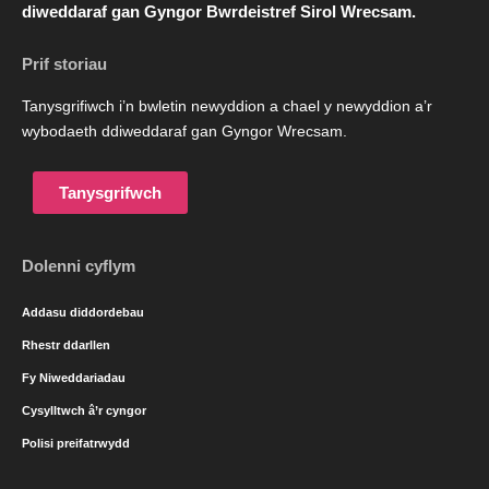
diweddaraf gan Gyngor Bwrdeistref Sirol Wrecsam.
Prif storiau
Tanysgrifiwch i’n bwletin newyddion a chael y newyddion a’r
wybodaeth ddiweddaraf gan Gyngor Wrecsam.
Tanysgrifwch
Dolenni cyflym
Addasu diddordebau
Rhestr ddarllen
Fy Niweddariadau
Cysylltwch â’r cyngor
Polisi preifatrwydd