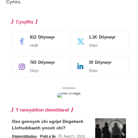
Cymru.
Cysylltu
812
Dilynwyr
1.1K
Dilynwyr
Hoffi
Dilyn
765
Dilynwyr
39
Dilynwyr
Dilyn
Dilyn
- Cofrestru -
Y newyddion diweddaraf
Oes gennych chi sgript Dirgelwch
Llofruddiaeth ynoch chi?
Digwyddiadau
Pobl a lle
Awst 5, 2026