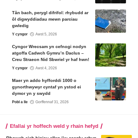
Tân bach, perygl difrifol: rhybudd ar
ôl digwyddiadau mewn parciau
gwledig
Y cyngor
Awst 5, 2026
Cyngor Wrecsam yn cefnogi nodyn
atgoffa Cadwch Gymru’n Daclus –
Creu Straeon Nid Sbwriel yr haf hwn!
Y cyngor
Awst 4, 2026
Maer yn addo hyfforddi 1000 o
gynorthwywyr cyntaf yn ystod ei
dymor yn y swydd
Pobl a lle
Gorffennaf 31, 2026
Efallai yr hoffech weld y rhain hefyd