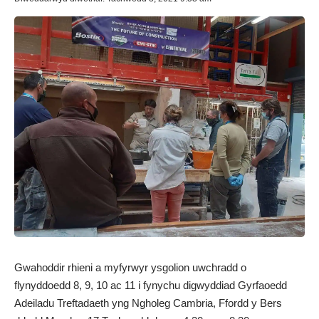
Gwahoddir rhieni a myfyrwyr ysgolion uwchradd o
flynyddoedd 8, 9, 10 ac 11 i fynychu digwyddiad Gyrfaoedd
Adeiladu Treftadaeth yng Ngholeg Cambria, Ffordd y Bers