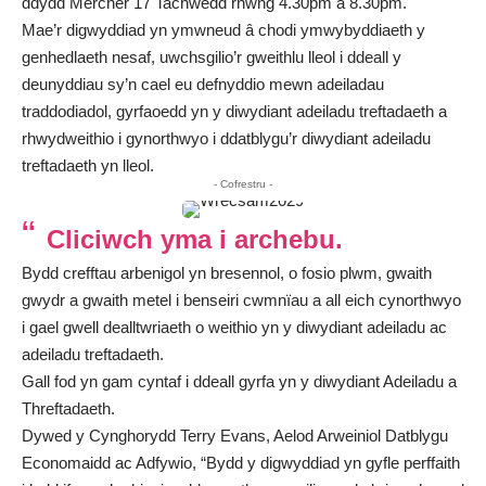
ddydd Mercher 17 Tachwedd rhwng 4.30pm a 8.30pm.
Mae’r digwyddiad yn ymwneud â chodi ymwybyddiaeth y
genhedlaeth nesaf, uwchsgilio’r gweithlu lleol i ddeall y
deunyddiau sy’n cael eu defnyddio mewn adeiladau
traddodiadol, gyrfaoedd yn y diwydiant adeiladu treftadaeth a
rhwydweithio i gynorthwyo i ddatblygu’r diwydiant adeiladu
treftadaeth yn lleol.
- Cofrestru -
Cliciwch yma i archebu.
Bydd crefftau arbenigol yn bresennol, o fosio plwm, gwaith
gwydr a gwaith metel i benseiri cwmnïau a all eich cynorthwyo
i gael gwell dealltwriaeth o weithio yn y diwydiant adeiladu ac
adeiladu treftadaeth.
Gall fod yn gam cyntaf i ddeall gyrfa yn y diwydiant Adeiladu a
Threftadaeth.
Dywed y Cynghorydd Terry Evans, Aelod Arweiniol Datblygu
Economaidd ac Adfywio, “Bydd y digwyddiad yn gyfle perffaith