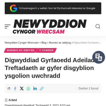
Newyddion Cyngor Wrecsam
>
Blog
>
Busnes ac addysg
>
Digwyddiad Gyrfaoedd Adeiladu Treftadaeth ar gyfer disgyblion ysgolion uwchradd
BUSNES AC ADDYSG
Y CYNGOR
Digwyddiad Gyrfaoedd Adeiladu
Treftadaeth ar gyfer disgyblion
ysgolion uwchradd
Darllen 2 funud
Diweddarwyd diwethaf: Tachwedd 3, 2021 9:53 am