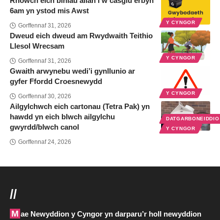
Rhowch eich biniau allan i’w casglu erbyn
6am yn ystod mis Awst
Y CYNGOR
Gorffennaf 31, 2026
Dweud eich dweud am Rwydwaith Teithio
Llesol Wrecsam
Y CYNGOR
Gorffennaf 31, 2026
Gwaith arwynebu wedi’i gynllunio ar
gyfer Ffordd Croesnewydd
Y CYNGOR
Gorffennaf 30, 2026
Ailgylchwch eich cartonau (Tetra Pak) yn
hawdd yn eich blwch ailgylchu
DATGARBONEIDDI
gwyrdd/blwch canol
Y CYNGOR
Gorffennaf 24, 2026
//
Mae Newyddion y Cyngor yn darparu’r holl newyddion