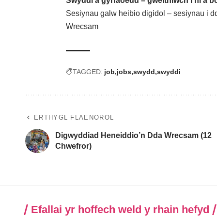
Swyddi a gyrfaoedd – gweithiwch i ni a bo
Sesiynau galw heibio digidol – sesiynau i 
Wrecsam
TAGGED:
job
jobs
swydd
swyddi
ERTHYGL FLAENOROL
Digwyddiad Heneiddio’n Dda Wrecsam (12
Chwefror)
Efallai yr hoffech weld y rhain hefyd