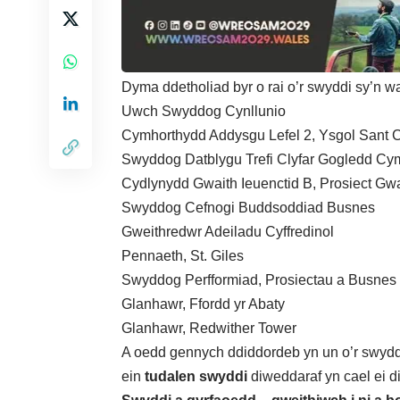
Dyma ddetholiad byr o rai o’r swyddi sy’n 
Uwch Swyddog Cynllunio
Cymhorthydd Addysgu Lefel 2, Ysgol Sant C
Swyddog Datblygu Trefi Clyfar Gogledd Cy
Cydlynydd Gwaith Ieuenctid B, Prosiect Gwa
Swyddog Cefnogi Buddsoddiad Busnes
Gweithredwr Adeiladu Cyffredinol
Pennaeth, St. Giles
Swyddog Perfformiad, Prosiectau a Busnes
Glanhawr, Ffordd yr Abaty
Glanhawr, Redwither Tower
A oedd gennych ddiddordeb yn un o’r swyd
ein
tudalen swyddi
diweddaraf yn cael ei d