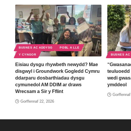
BUSNES AC ADDYSG
POBL A LLE
Y CYNGOR
BUSNES AC
Eisiau dysgu rhywbeth newydd? Mae
“Gwasanae
disgwyl i Groundwork Gogledd Cymru
teuluoedd 
ddarparu dosbarthiadau dysgu
wedi gwas
cymunedol AM DDIM ar draws
ymddeol
Wrecsam a Sir y Fflint
Gorffennaf
Gorffennaf 22, 2026