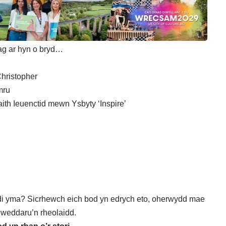
wag ar hyn o bryd…
hristopher
mru
ith Ieuenctid mewn Ysbyty ‘Inspire’
di yma? Sicrhewch eich bod yn edrych eto, oherwydd mae
iweddaru’n rheolaidd.