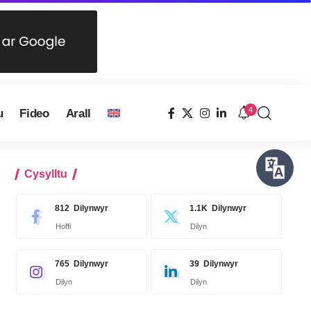
4
u
Fideo
Arall
Cysylltu
812
Dilynwyr
1.1K
Dilynwyr
Hoffi
Dilyn
765
Dilynwyr
39
Dilynwyr
Dilyn
Dilyn