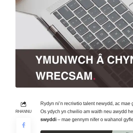
Rydyn ni’n recriwtio talent newydd, ac mae 
Os ydych yn chwilio am waith neu awydd he
RHANNU
swyddi
– mae gennym nifer o wahanol gyfl