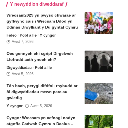
Y newyddion diweddaraf
Wrecsam2029 yn pwyso chwarae ar
gyflwyno cais i Wrecsam Ddod yn
Ddinas Diwylliant y Du gyntaf Cymru
Fideo
Pobl a lle
Y cyngor
Awst 7, 2026
Oes gennych chi sgript Dirgelwch
Llofruddiaeth ynoch chi?
Digwyddiadau
Pobl a lle
Awst 5, 2026
Tân bach, perygl difrifol: rhybudd ar
ôl digwyddiadau mewn parciau
gwledig
Y cyngor
Awst 5, 2026
Cyngor Wrecsam yn cefnogi nodyn
atgoffa Cadwch Gymru’n Daclus –