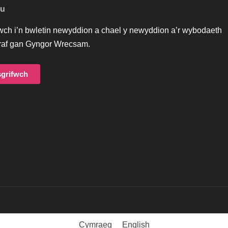
au
iwch i’n bwletin newyddion a chael y newyddion a’r wybodaeth
af gan Gyngor Wrecsam.
grifwch
Cymraeg
English