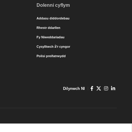
Dolenni cyflym
Addasu diddordebau
Rhestr ddarllen
Fy Niweddariadau
Cysylltwch â’r cyngor
Polisi preifatrwydd
Dilynwch NI