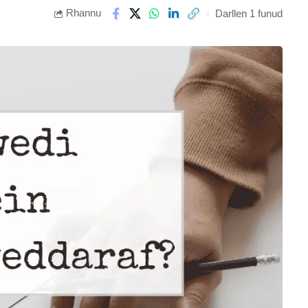
Rhannu
Darllen 1 funud