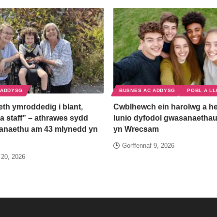
 ADDYSG
BUSNES AC ADDYSG
POBL A LL
th ymroddedig i blant,
Cwblhewch ein harolwg a he
a staff” – athrawes sydd
lunio dyfodol gwasanaethau
anaethu am 43 mlynedd yn
yn Wrecsam
Gorffennaf 9, 2026
 20, 2026