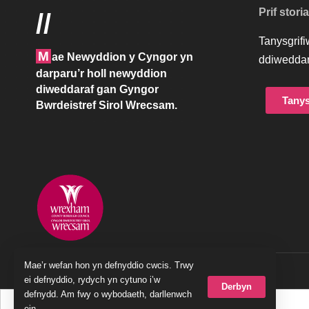
Prif stori
//
Tanysgrif
M
ae Newyddion y Cyngor yn
ddiweddar
darparu’r holl newyddion
diweddaraf gan Gyngor
Tanys
Bwrdeistref Sirol Wrecsam.
Mae’r wefan hon yn defnyddio cwcis. Trwy
© 2023 Cyngor Bwrdeistref Sirol Wrecsam
ei defnyddio, rydych yn cytuno i’w
Derbyn
defnydd. Am fwy o wybodaeth, darllenwch
ein