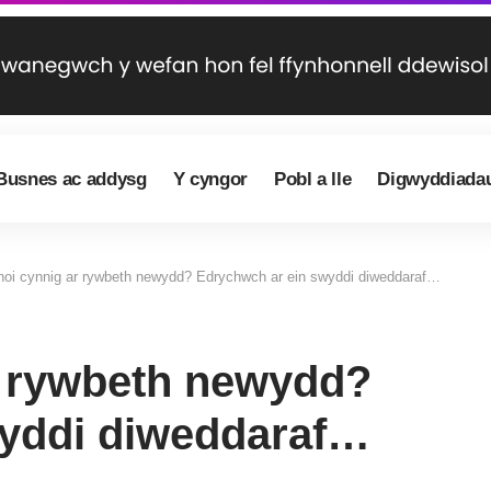
Busnes ac addysg
Y cyngor
Pobl a lle
Digwyddiada
rhoi cynnig ar rywbeth newydd? Edrychwch ar ein swyddi diweddaraf…
ar rywbeth newydd?
wyddi diweddaraf…