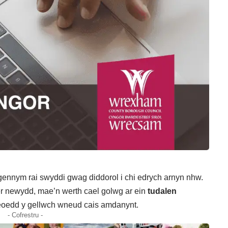
gennym rai swyddi gwag diddorol i chi edrych arnyn nhw.
r newydd, mae’n werth cael golwg ar ein
tudalen
eoedd y gellwch wneud cais amdanynt.
- Cofrestru -