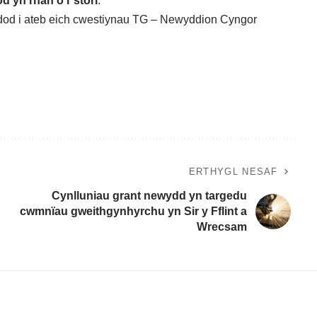
d yn rhan o’r stori
.
ddod i ateb eich cwestiynau TG – Newyddion Cyngor
ERTHYGL NESAF
Cynlluniau grant newydd yn targedu
cwmnïau gweithgynhyrchu yn Sir y Fflint a
Wrecsam