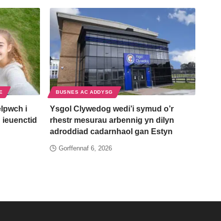
E
BUSNES AC ADDYSG
lpwch i
Ysgol Clywedog wedi’i symud o’r
 ieuenctid
rhestr mesurau arbennig yn dilyn
adroddiad cadarnhaol gan Estyn
Gorffennaf 6, 2026