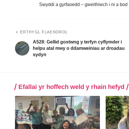
Swyddi a gyrfaoedd – gweithiwch i ni a bod y
ERTHYGL FLAENOROL
A528: Gellid gostwng y terfyn cyflymder i
helpu atal mwy o ddamweiniau ar droadau
sydyn
Efallai yr hoffech weld y rhain hefyd