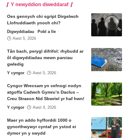
Y newyddion diweddaraf
Oes gennych chi sgript Dirgelwch
Llofruddiaeth ynoch chi?
Digwyddiadau
Pobl a lle
Awst 5, 2026
Tân bach, perygl difrifol: rhybudd ar
ôl digwyddiadau mewn parciau
gwledig
Y cyngor
Awst 5, 2026
Cyngor Wrecsam yn cefnogi nodyn
atgoffa Cadwch Gymru’n Daclus –
Creu Straeon Nid Sbwriel yr haf hwn!
Y cyngor
Awst 4, 2026
Maer yn addo hyfforddi 1000 o
gynorthwywyr cyntaf yn ystod ei
dymor yn y swydd