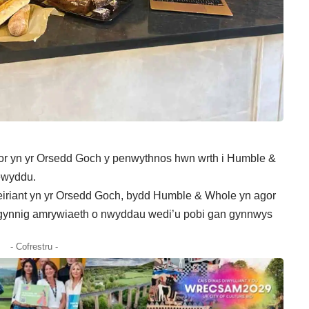
gor yn yr Orsedd Goch y penwythnos hwn wrth i Humble &
ewyddu.
eiriant yn yr Orsedd Goch, bydd Humble & Whole yn agor
gynnig amrywiaeth o nwyddau wedi’u pobi gan gynnwys
- Cofrestru -