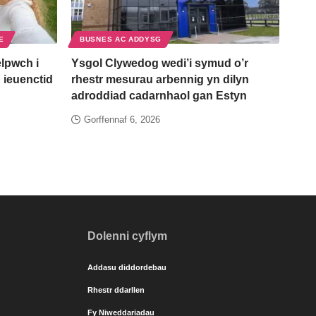
E
BUSNES AC ADDYSG
lpwch i
Ysgol Clywedog wedi’i symud o’r
 ieuenctid
rhestr mesurau arbennig yn dilyn
adroddiad cadarnhaol gan Estyn
Gorffennaf 6, 2026
Dolenni cyflym
Addasu diddordebau
Rhestr ddarllen
Fy Niweddariadau