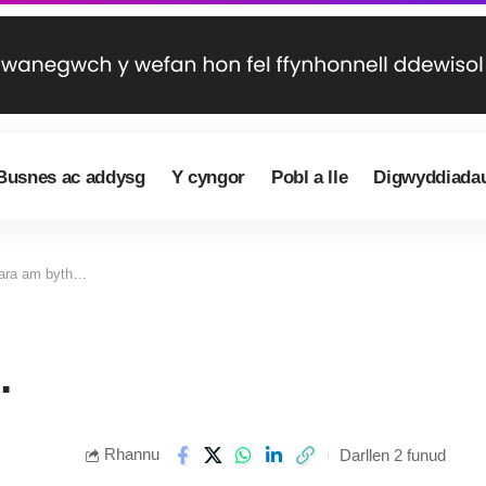
Busnes ac addysg
Y cyngor
Pobl a lle
Digwyddiada
bara am byth…
…
Rhannu
Darllen 2 funud