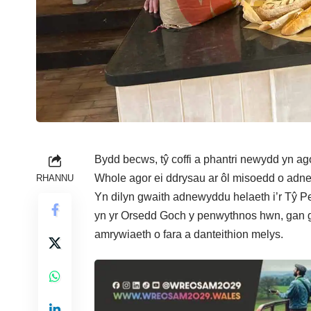
Bydd becws, tŷ coffi a phantri newydd yn a
Whole agor ei ddrysau ar ôl misoedd o adn
RHANNU
Yn dilyn gwaith adnewyddu helaeth i’r Tŷ P
yn yr Orsedd Goch y penwythnos hwn, gan 
amrywiaeth o fara a danteithion melys.