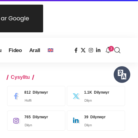
3
u
Fideo
Arall
Cysylltu
812
Dilynwyr
1.1K
Dilynwyr
Hoffi
Dilyn
765
Dilynwyr
39
Dilynwyr
Dilyn
Dilyn