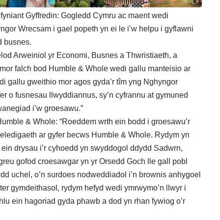
fyniant Gyffredin: Gogledd Cymru ac maent wedi
gor Wrecsam i gael popeth yn ei le i’w helpu i gyflawni
dd busnes.
od Arweiniol yr Economi, Busnes a Thwristiaeth, a
mor falch bod Humble & Whole wedi gallu manteisio ar
edi gallu gweithio mor agos gyda’r tîm yng Nghyngor
fer o fusnesau llwyddiannus, sy’n cyfrannu at gymuned
anegiad i’w groesawu.”
Humble & Whole: “Roeddem wrth ein bodd i groesawu’r
weledigaeth ar gyfer becws Humble & Whole. Rydym yn
r ein drysau i’r cyhoedd yn swyddogol ddydd Sadwrn,
reu gofod croesawgar yn yr Orsedd Goch lle gall pobl
dd uchel, o’n surdoes nodweddiadol i’n brownis anhygoel
ter gymdeithasol, rydym hefyd wedi ymrwymo’n llwyr i
thlu ein hagoriad gyda phawb a dod yn rhan fywiog o’r