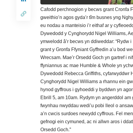
Cafodd perchnogion y becws grant Cronfa F
gweithio’n agos gyda’r tîm busnes yng Nghyn
eu nodau a manteisio i’r eithaf ar y cyfleoe
Dywedodd y Cynghorydd Nigel Williams, Ael
ymwelodd â’r becws yn ddiweddar: “Rydw i 
grant y Gronfa Ffyniant Gyffredin a’u bod w
Wrecsam. Mae’r Orsedd Goch yn gartref i ni
ffyniannus ac mae Humble & Whole yn ychw
Dywedodd Rebecca Griffiths, cyfarwyddwr 
Cynghorydd Nigel Williams a rhannu ein g
hynod gyffrous i gyhoeddi y byddwn yn ago
Ebrill 5, am 10am. Rydym yn angerddol am g
fwynhau nwyddau wedi’u pobi lleol o ansaw
a’n cwcis surdoes newydd cyffrous. Fel men
gefnogi ein cymuned, ac ni allwn aros i dda
Orsedd Goch.”