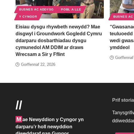
BUSNES AC ADDYSG
POBL A LLE
Y CYNGOR
BUSNES AC
Eisiau dysgu rhywbeth newydd? Mae
“Gwasanae
disgwyl i Groundwork Gogledd Cymru
teuluoedd 
ddarparu dosbarthiadau dysgu
wedi gwas
cymunedol AM DDIM ar draws
ymddeol
Wrecsam a Sir y Fflint
Gorffennaf
Gorffennaf 22, 2026
Prif stori
//
Tanysgrif
M
ae Newyddion y Cyngor yn
ddiweddar
darparu’r holl newyddion
diweddaraf gan Gyngor