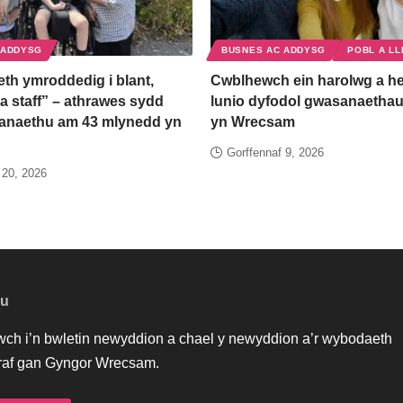
 ADDYSG
BUSNES AC ADDYSG
POBL A LL
th ymroddedig i blant,
Cwblhewch ein harolwg a he
a staff” – athrawes sydd
lunio dyfodol gwasanaethau
anaethu am 43 mlynedd yn
yn Wrecsam
Gorffennaf 9, 2026
 20, 2026
au
iwch i’n bwletin newyddion a chael y newyddion a’r wybodaeth
af gan Gyngor Wrecsam.