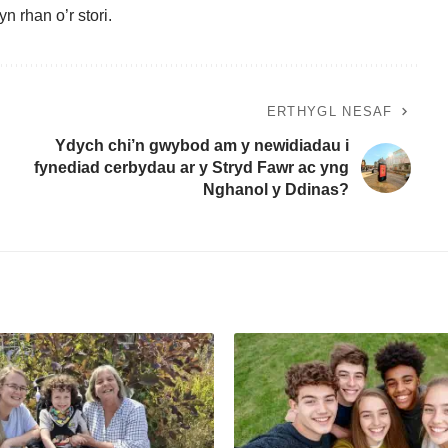
n rhan o’r stori
.
ERTHYGL NESAF
Ydych chi’n gwybod am y newidiadau i
fynediad cerbydau ar y Stryd Fawr ac yng
Nghanol y Ddinas?