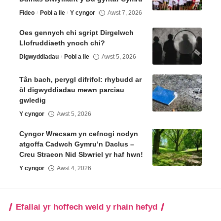
Fideo
Pobl a lle
Y cyngor
Awst 7, 2026
Oes gennych chi sgript Dirgelwch
Llofruddiaeth ynoch chi?
Digwyddiadau
Pobl a lle
Awst 5, 2026
Tân bach, perygl difrifol: rhybudd ar
ôl digwyddiadau mewn parciau
gwledig
Y cyngor
Awst 5, 2026
Cyngor Wrecsam yn cefnogi nodyn
atgoffa Cadwch Gymru’n Daclus –
Creu Straeon Nid Sbwriel yr haf hwn!
Y cyngor
Awst 4, 2026
Efallai yr hoffech weld y rhain hefyd