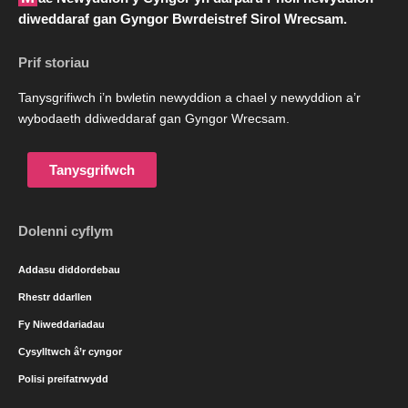
diweddaraf gan Gyngor Bwrdeistref Sirol Wrecsam.
Prif storiau
Tanysgrifiwch i’n bwletin newyddion a chael y newyddion a’r
wybodaeth ddiweddaraf gan Gyngor Wrecsam.
Tanysgrifwch
Dolenni cyflym
Addasu diddordebau
Rhestr ddarllen
Fy Niweddariadau
Cysylltwch â’r cyngor
Polisi preifatrwydd