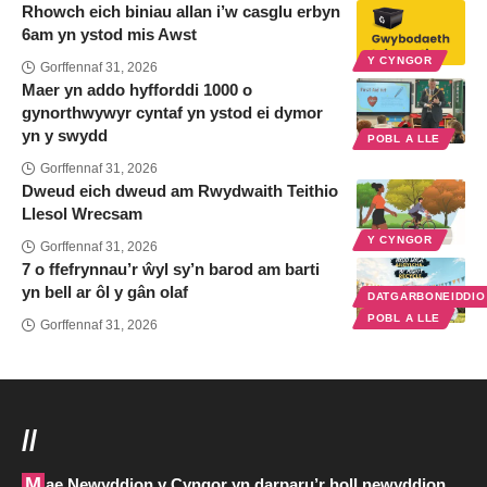
Rhowch eich biniau allan i’w casglu erbyn
6am yn ystod mis Awst
Y CYNGOR
Gorffennaf 31, 2026
Maer yn addo hyfforddi 1000 o
gynorthwywyr cyntaf yn ystod ei dymor
yn y swydd
POBL A LLE
Gorffennaf 31, 2026
Dweud eich dweud am Rwydwaith Teithio
Llesol Wrecsam
Y CYNGOR
Gorffennaf 31, 2026
7 o ffefrynnau’r ŵyl sy’n barod am barti
yn bell ar ôl y gân olaf
DATGARBONEIDDI
POBL A LLE
Gorffennaf 31, 2026
//
Mae Newyddion y Cyngor yn darparu’r holl newyddion