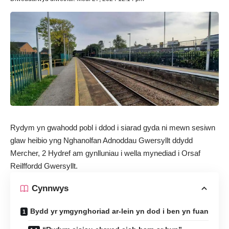
Rydym yn gwahodd pobl i ddod i siarad gyda ni mewn sesiwn
glaw heibio yng
Nghanolfan Adnoddau Gwersyllt
ddydd
Mercher, 2 Hydref am gynlluniau i wella mynediad i Orsaf
Reilffordd Gwersyllt.
Cynnwys
Bydd yr ymgynghoriad ar-lein yn dod i ben yn fuan