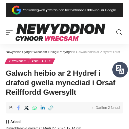
Newyddion Cyngor Wrecsam
>
Blog
>
Y cyngor
>
Galwch heibio ar 2 Hydref i drafod gwella mynediad i Orsaf Reilffordd Gwersyllt
Y CYNGOR
POBL A LLE
Galwch heibio ar 2 Hydref i
drafod gwella mynediad i Orsaf
Reilffordd Gwersyllt
Darllen 2 funud
Diweddarwyd diwethaf: Medi 27, 2024 12:14 pm