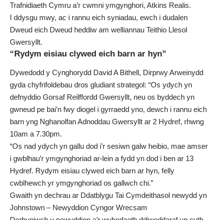
Trafnidiaeth Cymru a’r cwmni ymgynghori, Atkins Realis.
I ddysgu mwy, ac i rannu eich syniadau
, ewch i dudalen
Dweud eich Dweud heddiw am welliannau Teithio Llesol
Gwersyllt.
“Rydym eisiau clywed eich barn ar hyn”
Dywedodd y Cynghorydd David A Bithell, Dirprwy Arweinydd
gyda chyfrifoldebau dros gludiant strategol: “Os ydych yn
defnyddio Gorsaf Reilffordd Gwersyllt, neu os byddech yn
gwneud pe bai’n fwy diogel i gyrraedd yno, dewch i rannu eich
barn yng Nghanolfan Adnoddau Gwersyllt ar 2 Hydref, rhwng
10am a 7.30pm.
“Os nad ydych yn gallu dod i’r sesiwn galw heibio, mae amser
i
gwblhau’r ymgynghoriad ar-lein
a fydd yn dod i ben ar 13
Hydref. Rydym eisiau clywed eich barn ar hyn, felly
cwblhewch yr ymgynghoriad os gallwch chi.”
Gwaith yn dechrau ar Ddatblygu Tai Cymdeithasol newydd yn
Johnstown – Newyddion Cyngor Wrecsam
Derbyniwch y newyddion a’r wybodaeth ddiweddaraf yn syth