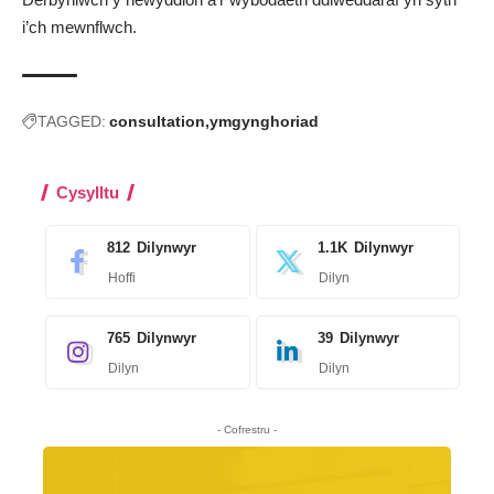
i’ch mewnflwch
.
TAGGED:
consultation
ymgynghoriad
Cysylltu
812
Dilynwyr
1.1K
Dilynwyr
Hoffi
Dilyn
765
Dilynwyr
39
Dilynwyr
Dilyn
Dilyn
- Cofrestru -