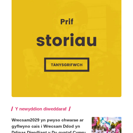
Y newyddion diweddaraf
Wrecsam2029 yn pwyso chwarae ar
gyflwyno cais i Wrecsam Ddod yn
Ddinas Diwylliant y Du gyntaf Cymru