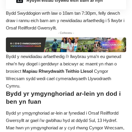
“Rydym eisiau clywed eich barn ar hyn”
Bydd Swyddogion wrth law o 10am tan 7:30pm, felly dewch
draw i rannu eich barn am y newidiadau arfaethedig i 5 llwybr i
Orsaf Reilffordd Gwersyllt.
- Cofrestru -
Bydd y newidiadau arfaethedig i’r llwybrau yma’n eu gwneud
nhw’n fwy diogel i gerddwyr a beicwyr ac maent yn rhan o
brosiect
Mapiau Rhwydwaith Teithio Llesol
Cyngor
Wrecsam sydd wedi cael cymeradwyaeth Llywodraeth
Cymru.
Bydd yr ymgynghoriad ar-lein yn dod i
ben yn fuan
Bydd yr
ymgynghoriad ar-lein ar fynediad i Orsaf Reilffordd
Gwersyllt
ar gael i’w gwblhau hyd at ddydd Sul, 13 Hydref.
Mae hwn yn ymgynghoriad ar y cyd rhwng Cyngor Wrecsam,