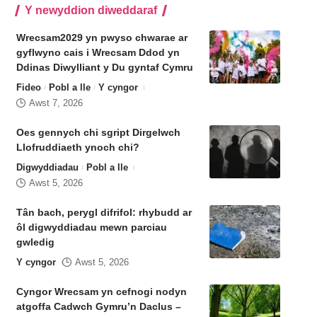
Y newyddion diweddaraf
Wrecsam2029 yn pwyso chwarae ar
gyflwyno cais i Wrecsam Ddod yn
Ddinas Diwylliant y Du gyntaf Cymru
Fideo
Pobl a lle
Y cyngor
Awst 7, 2026
Oes gennych chi sgript Dirgelwch
Llofruddiaeth ynoch chi?
Digwyddiadau
Pobl a lle
Awst 5, 2026
Tân bach, perygl difrifol: rhybudd ar
ôl digwyddiadau mewn parciau
gwledig
Y cyngor
Awst 5, 2026
Cyngor Wrecsam yn cefnogi nodyn
atgoffa Cadwch Gymru’n Daclus –