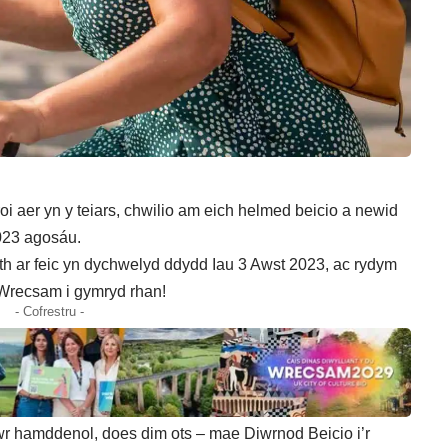
oi aer yn y teiars, chwilio am eich helmed beicio a newid
2023 agosáu.
h ar feic yn dychwelyd ddydd Iau 3 Awst 2023, ac rydym
 Wrecsam i gymryd rhan!
- Cofrestru -
iwr hamddenol, does dim ots – mae Diwrnod Beicio i’r