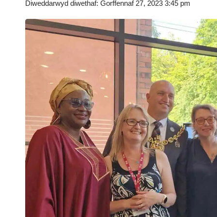
Diweddarwyd diwethaf: Gorffennaf 27, 2023 3:45 pm