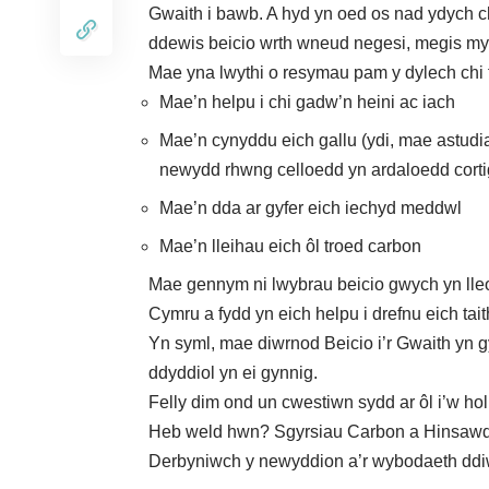
Gwaith i bawb. A hyd yn oed os nad ydych ch
ddewis beicio wrth wneud negesi, megis mynd i
Mae yna lwythi o resymau pam y dylech chi 
Mae’n helpu i chi gadw’n heini ac iach
Mae’n cynyddu eich gallu (ydi, mae astudia
newydd rhwng celloedd yn ardaloedd corti
Mae’n dda ar gyfer eich iechyd meddwl
Mae’n lleihau eich ôl troed carbon
Mae gennym ni
lwybrau beicio gwych
yn ll
Cymru
a fydd yn eich helpu i drefnu eich tait
Yn syml, mae diwrnod Beicio i’r Gwaith yn gy
ddyddiol yn ei gynnig.
Felly dim ond un cwestiwn sydd ar ôl i’w ho
Heb weld hwn?
Sgyrsiau Carbon a Hinsaw
Derbyniwch y newyddion a’r wybodaeth ddi