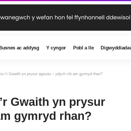
Busnes ac addysg
Y cyngor
Pobl a lle
Digwyddiada
io i’r Gwaith yn prysur agosáu – ydych chi am gymryd rhan?
’r Gwaith yn prysur
 am gymryd rhan?