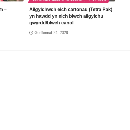
m –
Ailgylchwch eich cartonau (Tetra Pak)
yn hawdd yn eich blwch ailgylchu
gwyrdd/blwch canol
Gorffennaf 24, 2026