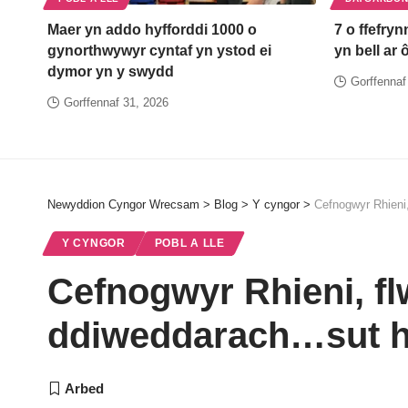
Maer yn addo hyfforddi 1000 o
7 o ffefryn
gynorthwywyr cyntaf yn ystod ei
yn bell ar 
dymor yn y swydd
Gorffennaf
Gorffennaf 31, 2026
Newyddion Cyngor Wrecsam
>
Blog
>
Y cyngor
>
Cefnogwyr Rhieni
Y CYNGOR
POBL A LLE
Cefnogwyr Rhieni, f
ddiweddarach…sut hw