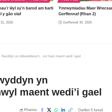
nau’r ŵyl sy’n barod am barti
Ymrwymiadau Maer Wrecsa
ôl y gân olaf
Gorffennaf (Rhan 2)
 31, 2026
Gorffennaf 30, 2026
, flwyddyn yn ddiweddarach…sut hwyl maent wedi’i gael
lwyddyn yn
yl maent wedi’i gael
Rhannu
Darllen 5 funud