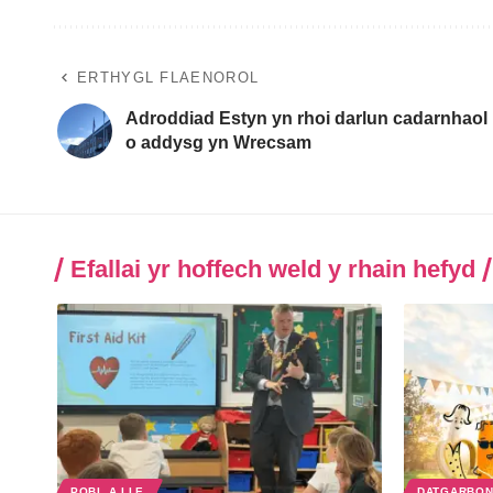
ERTHYGL FLAENOROL
Adroddiad Estyn yn rhoi darlun cadarnhaol
o addysg yn Wrecsam
Efallai yr hoffech weld y rhain hefyd
POBL A LLE
DATGARBON