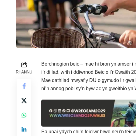
Berchnogion beic – mae hi bron yn amser i r
i’r dillad, wrth i ddiwrnod Beicio i’r Gwaith 
RHANNU
Mae dathliad mwyaf y DU o gymudo i’r gwait
ni’n annog pobl sy’n byw ac yn gweithio yn
Pa unai ydych chi’n feiciwr brwd neu’n feic