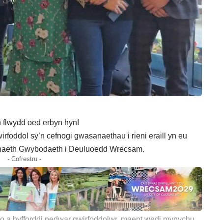
 flwydd oed erbyn hyn!
rfoddol sy’n cefnogi gwasanaethau i rieni eraill yn eu
anaeth Gwybodaeth i Deuluoedd Wrecsam.
- Cofrestru -
io a hyfforddi pedwar gwirfoddolwr, maent wedi mynychu