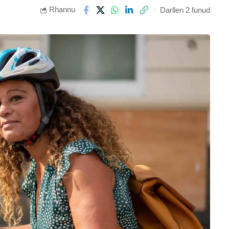
Rhannu
Darllen 2 funud