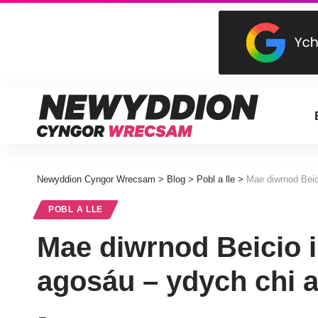
Newyddion Cyngor Wrecsam
>
Blog
>
Pobl a lle
>
Mae diwrnod Beic
POBL A LLE
Mae diwrnod Beicio i
agosáu – ydych chi