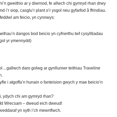
i’n gweithio ar y diwrnod, fe allwch chi gymryd rhan drwy
’r siop, casglu’r plant o’r ysgol neu gyfarfod â ffrindiau.
feddwl am feicio, yn cynnwys:
ethau’n dangos bod beicio yn cyfnerthu twf cysylltiadau
gol yr ymennydd)
eol…gallwch daro golwg ar
gynlluniwr teithiau Traveline
h.
fle i atgoffa’n hunain o fanteision gwych y mae beicio’n
li, ydych chi am gymryd rhan?
dd Wrecsam – dweud eich dweud!
weddaraf yn syth i’ch mewnflwch
.