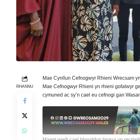
Mae Cynllun Cefnogwyr Rhieni Wrecsam yn
Mae Cefnogwyr Rhieni yn rhieni gofalwyr gwi
RHANNU
cymuned ac sy’n cael eu cefnogi gan Was
Maent wedi cael blwyddyn brysur yn recriwt