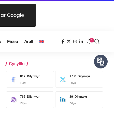
1
u
Fideo
Arall
Cysylltu
812
Dilynwyr
1.1K
Dilynwyr
Hoffi
Dilyn
765
Dilynwyr
39
Dilynwyr
Dilyn
Dilyn