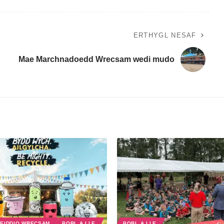
ERTHYGL NESAF
Mae Marchnadoedd Wrecsam wedi mudo
EIDDIO WRECSAM
POBL A LLE
POBL A LLE