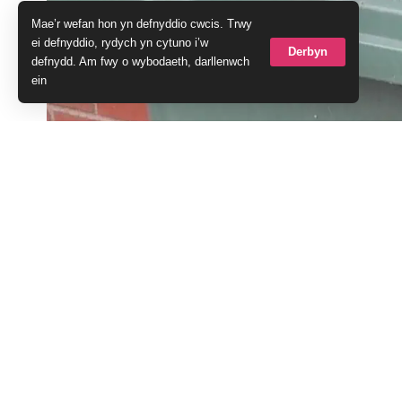
Mae’r wefan hon yn defnyddio cwcis. Trwy
ei defnyddio, rydych yn cytuno i’w
Derbyn
defnydd. Am fwy o wybodaeth, darllenwch
ein