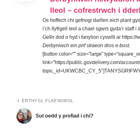
lleol – cofrestrwch i dder
Os hoffech chi gefnogi darllen eich plant gy
i’ch llyfrgell leol a chael sgwrs gyda’r staff i 
Gellir dod o hyd i fanylion cyswllt ar
https://
Derbyniwch ein prif straeon dros e-bost.
[button color=”” size=”large” type=”square_o
link=”https://public.govdelivery.com/acc
topic_id=UKWCBC_CY_5″]TANYSGRIFWYC
ERTHYGL FLAENOROL
Sut oedd y profiad i chi?