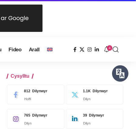
4
u
Fideo
Arall
Cysylltu
812
Dilynwyr
1.1K
Dilynwyr
Hoffi
Dilyn
765
Dilynwyr
39
Dilynwyr
Dilyn
Dilyn