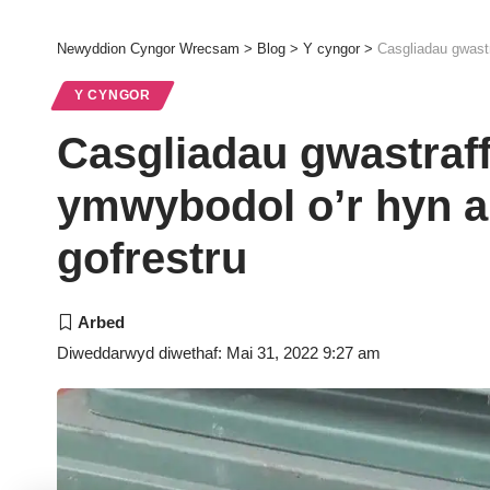
Newyddion Cyngor Wrecsam
>
Blog
>
Y cyngor
>
Casgliadau gwast
Y CYNGOR
Casgliadau gwastraf
ymwybodol o’r hyn a
gofrestru
Diweddarwyd diwethaf: Mai 31, 2022 9:27 am