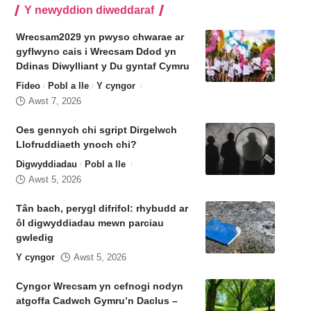
Y newyddion diweddaraf
Wrecsam2029 yn pwyso chwarae ar
gyflwyno cais i Wrecsam Ddod yn
Ddinas Diwylliant y Du gyntaf Cymru
Fideo
Pobl a lle
Y cyngor
Awst 7, 2026
Oes gennych chi sgript Dirgelwch
Llofruddiaeth ynoch chi?
Digwyddiadau
Pobl a lle
Awst 5, 2026
Tân bach, perygl difrifol: rhybudd ar
ôl digwyddiadau mewn parciau
gwledig
Y cyngor
Awst 5, 2026
Cyngor Wrecsam yn cefnogi nodyn
atgoffa Cadwch Gymru’n Daclus –