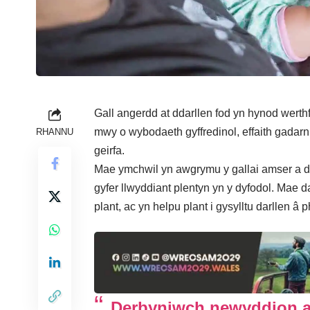
Gall angerdd at ddarllen fod yn hynod wert
mwy o wybodaeth gyffredinol, effaith gadarn
RHANNU
geirfa.
Mae ymchwil yn awgrymu y gallai amser a dre
gyfer llwyddiant plentyn yn y dyfodol. Mae d
plant, ac yn helpu plant i gysylltu darllen â p
Derbyniwch newyddion a