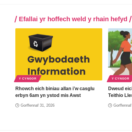
Efallai yr hoffech weld y rhain hefyd
Y CYNGOR
Y CYNGOR
Rhowch eich biniau allan i’w casglu
Dweud eic
erbyn 6am yn ystod mis Awst
Teithio Ll
Gorffennaf 31, 2026
Gorffennaf