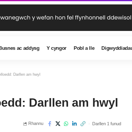
Busnes ac addysg
Y cyngor
Pobl a lle
Digwyddiada
lloedd: Darllen am hwyl
oedd: Darllen am hwyl
Rhannu
Darllen 1 funud