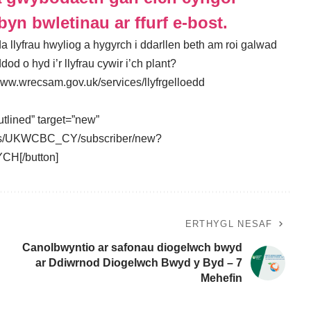
byn bwletinau ar ffurf e-bost.
da llyfrau hwyliog a hygyrch i ddarllen beth am roi galwad
ddod o hyd i’r llyfrau cywir i’ch plant?
www.wrecsam.gov.uk/services/llyfrgelloedd
utlined” target=”new”
ounts/UKWCBC_CY/subscriber/new?
H[/button]
ERTHYGL NESAF
Canolbwyntio ar safonau diogelwch bwyd
ar Ddiwrnod Diogelwch Bwyd y Byd – 7
Mehefin