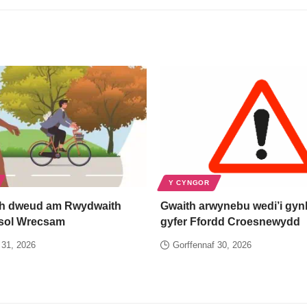
Y CYNGOR
h dweud am Rwydwaith
Gwaith arwynebu wedi’i gynl
esol Wrecsam
gyfer Ffordd Croesnewydd
 31, 2026
Gorffennaf 30, 2026