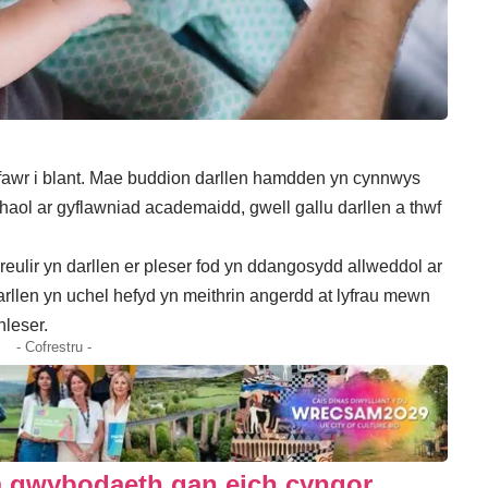
hfawr i blant. Mae buddion darllen hamdden yn cynnwys
haol ar gyflawniad academaidd, gwell gallu darllen a thwf
ulir yn darllen er pleser fod yn ddangosydd allweddol ar
arllen yn uchel hefyd yn meithrin angerdd at lyfrau mewn
hleser.
- Cofrestru -
 gwybodaeth gan eich cyngor