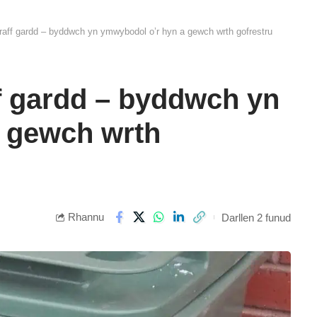
raff gardd – byddwch yn ymwybodol o’r hyn a gewch wrth gofrestru
f gardd – byddwch yn
 gewch wrth
Rhannu
Darllen 2 funud