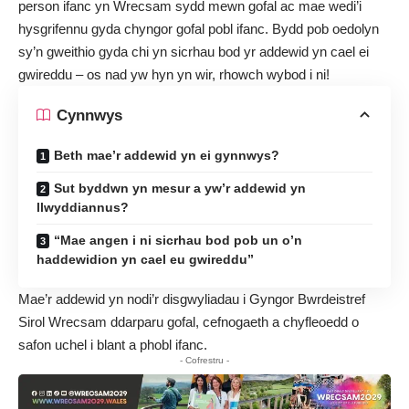
person ifanc yn Wrecsam sydd mewn gofal ac mae wedi’i
hysgrifennu gyda chyngor gofal pobl ifanc. Bydd pob oedolyn
sy’n gweithio gyda chi yn sicrhau bod yr addewid yn cael ei
gwireddu – os nad yw hyn yn wir, rhowch wybod i ni!
Cynnwys
Beth mae’r addewid yn ei gynnwys?
Sut byddwn yn mesur a yw’r addewid yn
llwyddiannus?
“Mae angen i ni sicrhau bod pob un o’n
haddewidion yn cael eu gwireddu”
Mae’r addewid yn nodi’r disgwyliadau i Gyngor Bwrdeistref
Sirol Wrecsam ddarparu gofal, cefnogaeth a chyfleoedd o
safon uchel i blant a phobl ifanc.
- Cofrestru -