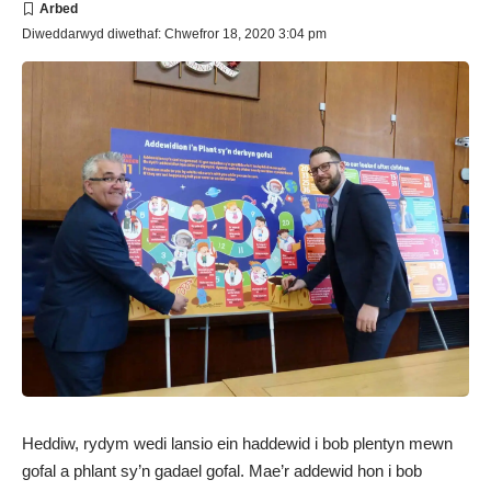
Diweddarwyd diwethaf: Chwefror 18, 2020 3:04 pm
Heddiw, rydym wedi lansio ein haddewid i bob plentyn mewn
gofal a phlant sy’n gadael gofal. Mae’r addewid hon i bob