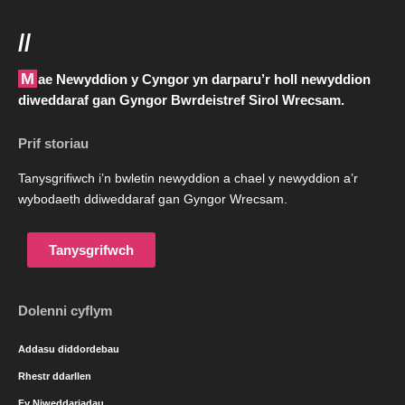
//
Mae Newyddion y Cyngor yn darparu’r holl newyddion
diweddaraf gan Gyngor Bwrdeistref Sirol Wrecsam.
Prif storiau
Tanysgrifiwch i’n bwletin newyddion a chael y newyddion a’r
wybodaeth ddiweddaraf gan Gyngor Wrecsam.
Tanysgrifwch
Dolenni cyflym
Addasu diddordebau
Rhestr ddarllen
Fy Niweddariadau