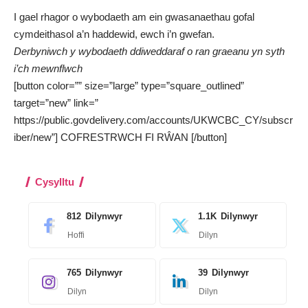
I gael rhagor o wybodaeth am ein gwasanaethau gofal
cymdeithasol a’n haddewid,
ewch i’n gwefan.
Derbyniwch y wybodaeth ddiweddaraf o ran graeanu yn syth
i’ch mewnflwch
[button color=”” size=”large” type=”square_outlined”
target=”new” link=”
https://public.govdelivery.com/accounts/UKWCBC_CY/subscr
iber/new”] COFRESTRWCH FI RŴAN [/button]
Cysylltu
812
Dilynwyr
1.1K
Dilynwyr
Hoffi
Dilyn
765
Dilynwyr
39
Dilynwyr
Dilyn
Dilyn