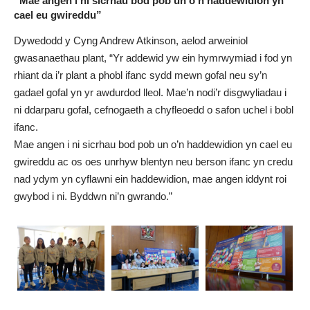
“Mae angen i ni sicrhau bod pob un o’n haddewidion yn
cael eu gwireddu”
Dywedodd y Cyng Andrew Atkinson, aelod arweiniol
gwasanaethau plant, “Yr addewid yw ein hymrwymiad i fod yn
rhiant da i’r plant a phobl ifanc sydd mewn gofal neu sy’n
gadael gofal yn yr awdurdod lleol. Mae’n nodi’r disgwyliadau i
ni ddarparu gofal, cefnogaeth a chyfleoedd o safon uchel i bobl
ifanc.
Mae angen i ni sicrhau bod pob un o’n haddewidion yn cael eu
gwireddu ac os oes unrhyw blentyn neu berson ifanc yn credu
nad ydym yn cyflawni ein haddewidion, mae angen iddynt roi
gwybod i ni. Byddwn ni’n gwrando.”