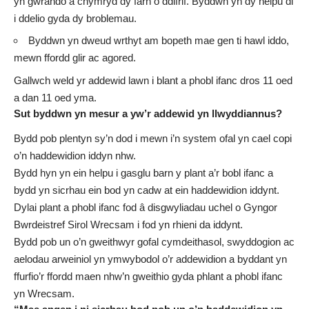
yn gwrando a chymryd dy farn o ddifrif. Byddwn yn dy helpu di
i ddelio gyda dy broblemau.
Byddwn yn dweud wrthyt am bopeth mae gen ti hawl iddo,
mewn ffordd glir ac agored.
Gallwch weld yr addewid lawn i blant a
phobl ifanc dros 11 oed
a
dan 11 oed yma
.
Sut byddwn yn mesur a yw’r addewid yn llwyddiannus?
Bydd pob plentyn sy’n dod i mewn i’n system ofal yn cael copi
o’n haddewidion iddyn nhw.
Bydd hyn yn ein helpu i gasglu barn y plant a’r bobl ifanc a
bydd yn sicrhau ein bod yn cadw at ein haddewidion iddynt.
Dylai plant a phobl ifanc fod â disgwyliadau uchel o Gyngor
Bwrdeistref Sirol Wrecsam i fod yn rhieni da iddynt.
Bydd pob un o’n gweithwyr gofal cymdeithasol, swyddogion ac
aelodau arweiniol yn ymwybodol o’r addewidion a byddant yn
ffurfio’r ffordd maen nhw’n gweithio gyda phlant a phobl ifanc
yn Wrecsam.