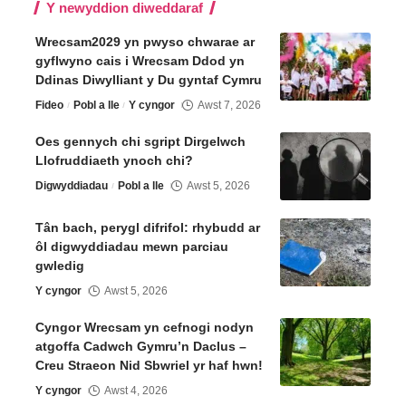
Y newyddion diweddaraf
Wrecsam2029 yn pwyso chwarae ar
gyflwyno cais i Wrecsam Ddod yn
Ddinas Diwylliant y Du gyntaf Cymru
Fideo
Pobl a lle
Y cyngor
Awst 7, 2026
Oes gennych chi sgript Dirgelwch
Llofruddiaeth ynoch chi?
Digwyddiadau
Pobl a lle
Awst 5, 2026
Tân bach, perygl difrifol: rhybudd ar
ôl digwyddiadau mewn parciau
gwledig
Y cyngor
Awst 5, 2026
Cyngor Wrecsam yn cefnogi nodyn
atgoffa Cadwch Gymru’n Daclus –
Creu Straeon Nid Sbwriel yr haf hwn!
Y cyngor
Awst 4, 2026