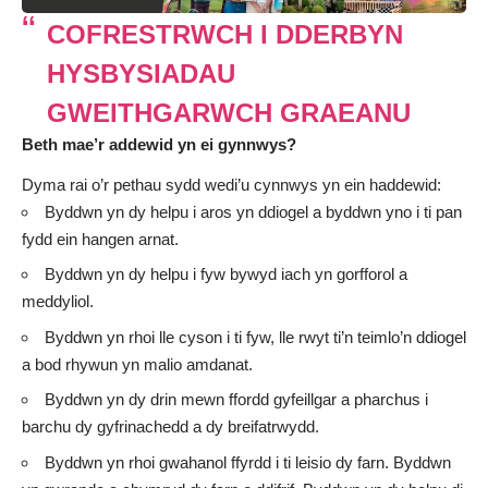
COFRESTRWCH I DDERBYN
HYSBYSIADAU
GWEITHGARWCH GRAEANU
Beth mae’r addewid yn ei gynnwys?
Dyma rai o’r pethau sydd wedi’u cynnwys yn ein haddewid:
Byddwn yn dy helpu i aros yn ddiogel a byddwn yno i ti pan
fydd ein hangen arnat.
Byddwn yn dy helpu i fyw bywyd iach yn gorfforol a
meddyliol.
Byddwn yn rhoi lle cyson i ti fyw, lle rwyt ti’n teimlo’n ddiogel
a bod rhywun yn malio amdanat.
Byddwn yn dy drin mewn ffordd gyfeillgar a pharchus i
barchu dy gyfrinachedd a dy breifatrwydd.
Byddwn yn rhoi gwahanol ffyrdd i ti leisio dy farn. Byddwn