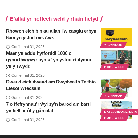
Efallai yr hoffech weld y rhain hefyd
Rhowch eich biniau allan i’w casglu erbyn
6am yn ystod mis Awst
Y CYNGOR
Gorffennaf 31, 2026
Maer yn addo hyfforddi 1000 o
gynorthwywyr cyntaf yn ystod ei dymor
yn y swydd
POBL A LLE
Gorffennaf 31, 2026
Dweud eich dweud am Rwydwaith Teithio
Llesol Wrecsam
Y CYNGOR
Gorffennaf 31, 2026
7 o ffefrynnau’r ŵyl sy’n barod am barti
yn bell ar ôl y gân olaf
DATGARBONEIDDI
POBL A LLE
Gorffennaf 31, 2026