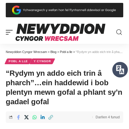
Newyddion Cyngor Wrecsam
>
Blog
>
Pobl a lle
>
“Rydym yn addo eich trin â pharch”…ein haddewid i bob plentyn mewn gofal a phlant sy’n gadael gofal
POBL A LLE
Y CYNGOR
“Rydym yn addo eich trin â
pharch”…ein haddewid i bob
plentyn mewn gofal a phlant sy’n
gadael gofal
Darllen 4 funud