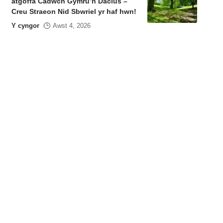
atgoffa Cadwch Gymru’n Daclus –
Creu Straeon Nid Sbwriel yr haf hwn!
Y cyngor
Awst 4, 2026