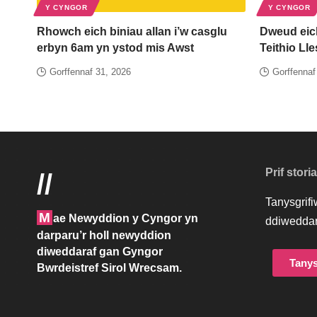
Y CYNGOR
Y CYNGOR
Rhowch eich biniau allan i’w casglu
Dweud eic
erbyn 6am yn ystod mis Awst
Teithio Ll
Gorffennaf 31, 2026
Gorffennaf
Prif stori
//
Tanysgrif
M
ae Newyddion y Cyngor yn
ddiweddar
darparu’r holl newyddion
diweddaraf gan Gyngor
Tanys
Bwrdeistref Sirol Wrecsam.