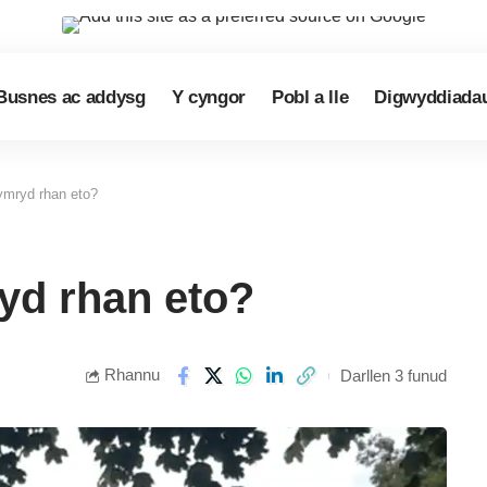
Busnes ac addysg
Y cyngor
Pobl a lle
Digwyddiada
ymryd rhan eto?
yd rhan eto?
Rhannu
Darllen 3 funud