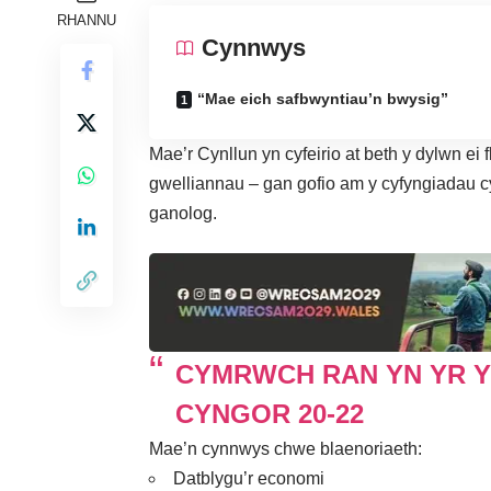
RHANNU
Cynnwys
“Mae eich safbwyntiau’n bwysig”
Mae’r Cynllun yn cyfeirio at beth y dylwn ei
gwelliannau – gan gofio am y cyfyngiadau c
ganolog.
CYMRWCH RAN YN YR 
CYNGOR 20-22
Mae’n cynnwys chwe blaenoriaeth:
Datblygu’r economi