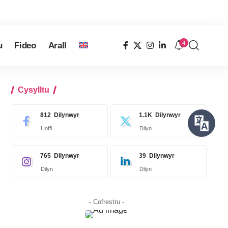
4
u
Fideo
Arall
Cysylltu
812
Dilynwyr
1.1K
Dilynwyr
Hoffi
Dilyn
765
Dilynwyr
39
Dilynwyr
Dilyn
Dilyn
- Cofrestru -