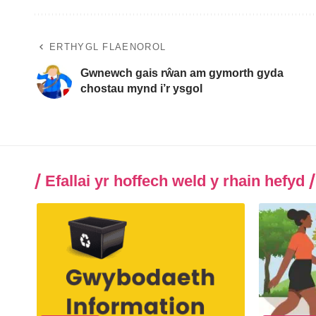
ERTHYGL FLAENOROL
Gwnewch gais rŵan am gymorth gyda
chostau mynd i’r ysgol
Efallai yr hoffech weld y rhain hefyd