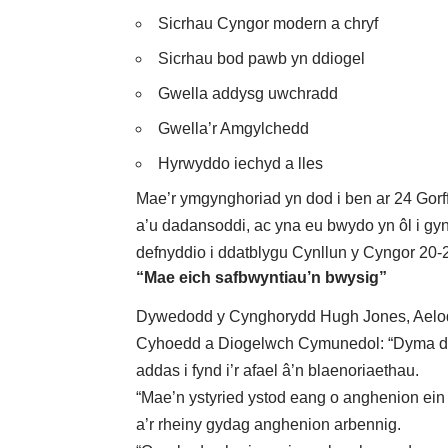
Sicrhau Cyngor modern a chryf
Sicrhau bod pawb yn ddiogel
Gwella addysg uwchradd
Gwella’r Amgylchedd
Hyrwyddo iechyd a lles
Mae’r ymgynghoriad yn dod i ben ar 24 Gorff
a’u dadansoddi, ac yna eu bwydo yn ôl i gy
defnyddio i ddatblygu Cynllun y Cyngor 20-22
“Mae eich safbwyntiau’n bwysig”
Dywedodd y Cynghorydd Hugh Jones, Aelod
Cyhoedd a Diogelwch Cymunedol: “Dyma ddog
addas i fynd i’r afael â’n blaenoriaethau.
“Mae’n ystyried ystod eang o anghenion ein pr
a’r rheiny gydag anghenion arbennig.