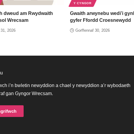
Y CYNGOR
h dweud am Rwydwaith
Gwaith arwynebu wedi’i gynl
esol Wrecsam
gyfer Ffordd Croesnewydd
 31, 2026
Gorffennaf 30, 2026
au
iwch i’n bwletin newyddion a chael y newyddion a’r wybodaeth
af gan Gyngor Wrecsam.
grifwch