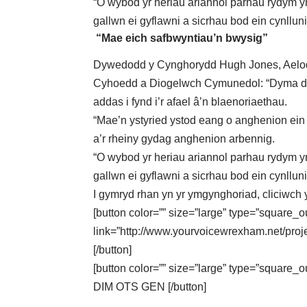
“O wybod yr heriau ariannol parhau rydym yn
gallwn ei gyflawni a sicrhau bod ein cynllun
“Mae eich safbwyntiau’n bwysig”
Dywedodd y Cynghorydd Hugh Jones, Aelod
Cyhoedd a Diogelwch Cymunedol: “Dyma ddog
addas i fynd i’r afael â’n blaenoriaethau.
“Mae’n ystyried ystod eang o anghenion ein pr
a’r rheiny gydag anghenion arbennig.
“O wybod yr heriau ariannol parhau rydym yn
gallwn ei gyflawni a sicrhau bod ein cynllun
I gymryd rhan yn yr ymgynghoriad,
cliciwch
[button color=”” size=”large” type=”square_o
link=”http://www.yourvoicewrexham.net/p
[/button]
[button color=”” size=”large” type=”square_
DIM OTS GEN [/button]