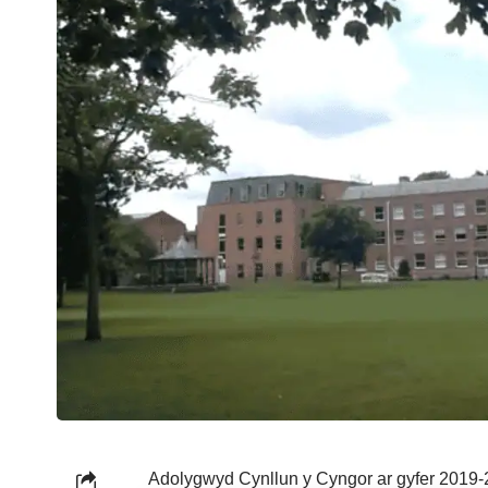
Adolygwyd Cynllun y Cyngor ar gyfer 2019-2