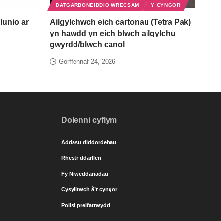
DATGARBONEIDDIO WRECSAM
Y CYNGOR
lunio ar
Ailgylchwch eich cartonau (Tetra Pak)
yn hawdd yn eich blwch ailgylchu
gwyrdd/blwch canol
Gorffennaf 24, 2026
Dolenni cyflym
Addasu diddordebau
Rhestr ddarllen
Fy Niweddariadau
Cysylltwch â’r cyngor
Polisi preifatrwydd