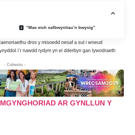
“Mae eich safbwyntiau’n bwysig”
 flaenoriaethu dros y misoedd nesaf a sut i wneud
ynyddol i’r nawdd rydym yn ei dderbyn gan lywodraeth
- Cofrestru -
YMGYNGHORIAD AR GYNLLUN Y