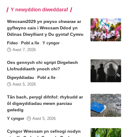
Y newyddion diweddaraf
Wrecsam2029 yn pwyso chwarae ar
gyflwyno cais i Wrecsam Ddod yn
Ddinas Diwylliant y Du gyntaf Cymru
Fideo
Pobl a lle
Y cyngor
Awst 7, 2026
Oes gennych chi sgript Dirgelwch
Llofruddiaeth ynoch chi?
Digwyddiadau
Pobl a lle
Awst 5, 2026
Tân bach, perygl difrifol: rhybudd ar
ôl digwyddiadau mewn parciau
gwledig
Y cyngor
Awst 5, 2026
Cyngor Wrecsam yn cefnogi nodyn