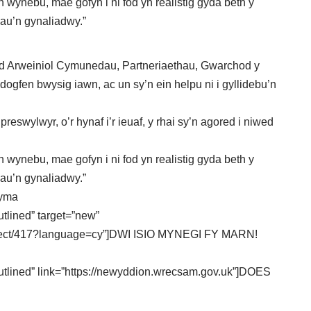
 wynebu, mae gofyn i ni fod yn realistig gyda beth y
iau’n gynaliadwy.”
 Arweiniol Cymunedau, Partneriaethau, Gwarchod y
fen bwysig iawn, ac un sy’n ein helpu ni i gyllidebu’n
eswylwyr, o’r hynaf i’r ieuaf, y rhai sy’n agored i niwed
 wynebu, mae gofyn i ni fod yn realistig gyda beth y
iau’n gynaliadwy.”
 yma
utlined” target=”new”
roject/417?language=cy”]DWI ISIO MYNEGI FY MARN!
outlined” link=”https://newyddion.wrecsam.gov.uk”]DOES