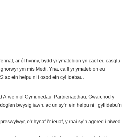
ennaf, ar ôl hynny, bydd yr ymatebion yn cael eu casglu
nghorwyr ym mis Medi. Yna, caiff yr ymatebion eu
 ac ein helpu ni i osod ein cyllidebau.
 Arweiniol Cymunedau, Partneriaethau, Gwarchod y
fen bwysig iawn, ac un sy’n ein helpu ni i gyllidebu’n
eswylwyr, o’r hynaf i’r ieuaf, y rhai sy’n agored i niwed