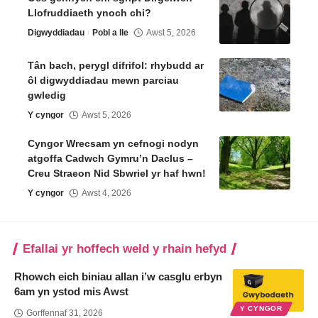
Llofruddiaeth ynoch chi?
Digwyddiadau
Pobl a lle
Awst 5, 2026
Tân bach, perygl difrifol: rhybudd ar
ôl digwyddiadau mewn parciau
gwledig
Y cyngor
Awst 5, 2026
Cyngor Wrecsam yn cefnogi nodyn
atgoffa Cadwch Gymru’n Daclus –
Creu Straeon Nid Sbwriel yr haf hwn!
Y cyngor
Awst 4, 2026
Efallai yr hoffech weld y rhain hefyd
Rhowch eich biniau allan i’w casglu erbyn
6am yn ystod mis Awst
Y CYNGOR
Gorffennaf 31, 2026