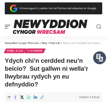
Newyddion Cyngor Wrecsam
>
Blog
>
Pobl a lle
>
Ydych chi’n cerdded neu’n beicio? Sut gallwn ni wella’r llwybrau rydych yn eu defnyddio?
POBL A LLE
Y CYNGOR
Ydych chi’n cerdded neu’n
beicio? Sut gallwn ni wella’r
llwybrau rydych yn eu
defnyddio?
Darllen 2 funud