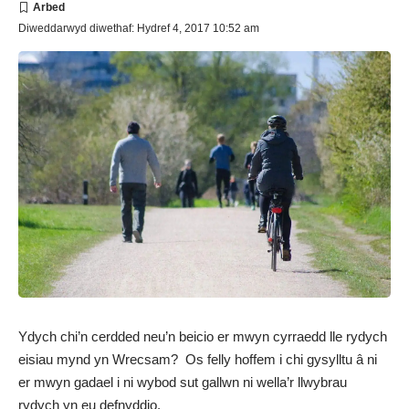
Diweddarwyd diwethaf: Hydref 4, 2017 10:52 am
Ydych chi’n cerdded neu’n beicio er mwyn cyrraedd lle rydych
eisiau mynd yn Wrecsam? Os felly hoffem i chi gysylltu â ni
er mwyn gadael i ni wybod sut gallwn ni wella’r llwybrau
rydych yn eu defnyddio.