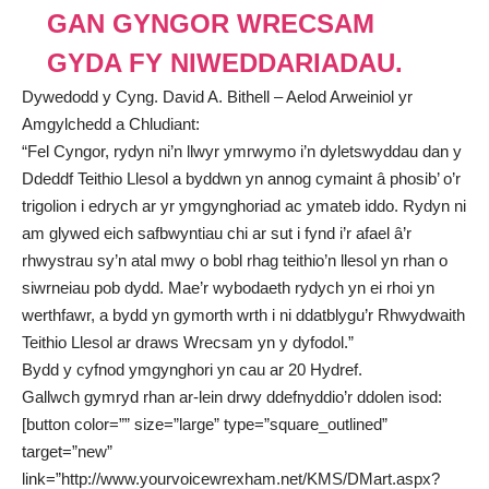
GAN GYNGOR WRECSAM
GYDA FY NIWEDDARIADAU.
Dywedodd y Cyng. David A. Bithell – Aelod Arweiniol yr
Amgylchedd a Chludiant:
“Fel Cyngor, rydyn ni’n llwyr ymrwymo i’n dyletswyddau dan y
Ddeddf Teithio Llesol a byddwn yn annog cymaint â phosib’ o’r
trigolion i edrych ar yr ymgynghoriad ac ymateb iddo. Rydyn ni
am glywed eich safbwyntiau chi ar sut i fynd i’r afael â’r
rhwystrau sy’n atal mwy o bobl rhag teithio’n llesol yn rhan o
siwrneiau pob dydd. Mae’r wybodaeth rydych yn ei rhoi yn
werthfawr, a bydd yn gymorth wrth i ni ddatblygu’r Rhwydwaith
Teithio Llesol ar draws Wrecsam yn y dyfodol.”
Bydd y cyfnod ymgynghori yn cau ar 20 Hydref.
Gallwch gymryd rhan ar-lein drwy ddefnyddio’r ddolen isod:
[button color=”” size=”large” type=”square_outlined”
target=”new”
link=”http://www.yourvoicewrexham.net/KMS/DMart.aspx?