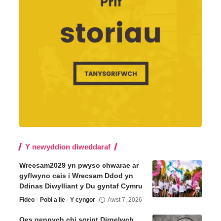
Y newyddion diweddaraf
Wrecsam2029 yn pwyso chwarae ar
gyflwyno cais i Wrecsam Ddod yn
Ddinas Diwylliant y Du gyntaf Cymru
Fideo
Pobl a lle
Y cyngor
Awst 7, 2026
Oes gennych chi sgript Dirgelwch