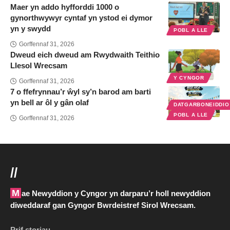
Maer yn addo hyfforddi 1000 o
gynorthwywyr cyntaf yn ystod ei dymor
yn y swydd
POBL A LLE
Gorffennaf 31, 2026
Dweud eich dweud am Rwydwaith Teithio
Llesol Wrecsam
Y CYNGOR
Gorffennaf 31, 2026
7 o ffefrynnau’r ŵyl sy’n barod am barti
yn bell ar ôl y gân olaf
DATGARBONEIDDI
POBL A LLE
Gorffennaf 31, 2026
//
Mae Newyddion y Cyngor yn darparu’r holl newyddion
diweddaraf gan Gyngor Bwrdeistref Sirol Wrecsam.
Prif storiau