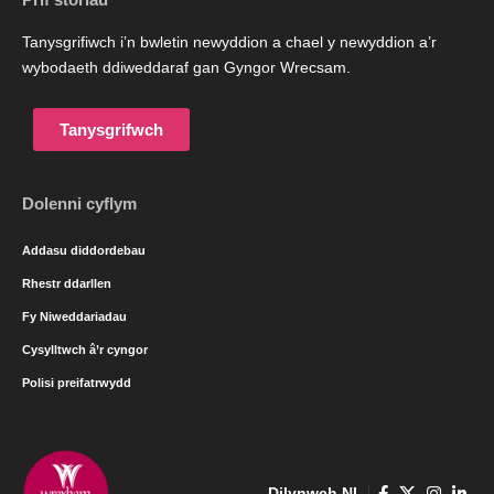
Tanysgrifiwch i’n bwletin newyddion a chael y newyddion a’r
wybodaeth ddiweddaraf gan Gyngor Wrecsam.
Tanysgrifwch
Dolenni cyflym
Addasu diddordebau
Rhestr ddarllen
Fy Niweddariadau
Cysylltwch â’r cyngor
Polisi preifatrwydd
Dilynwch NI