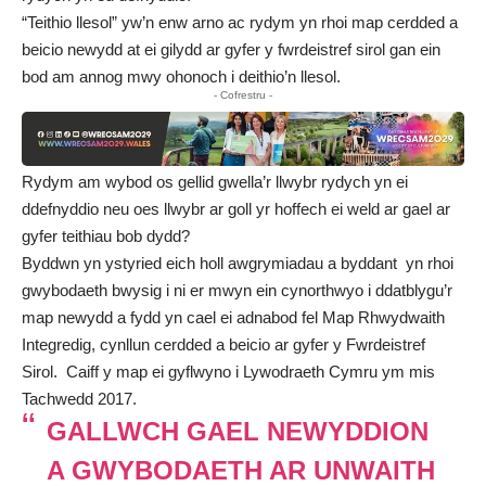
“Teithio llesol” yw’n enw arno ac rydym yn rhoi map cerdded a
beicio newydd at ei gilydd ar gyfer y fwrdeistref sirol gan ein
bod am annog mwy ohonoch i deithio’n llesol.
- Cofrestru -
Rydym am wybod os gellid gwella’r llwybr rydych yn ei
ddefnyddio neu oes llwybr ar goll yr hoffech ei weld ar gael ar
gyfer teithiau bob dydd?
Byddwn yn ystyried eich holl awgrymiadau a byddant yn rhoi
gwybodaeth bwysig i ni er mwyn ein cynorthwyo i ddatblygu’r
map newydd a fydd yn cael ei adnabod fel Map Rhwydwaith
Integredig, cynllun cerdded a beicio ar gyfer y Fwrdeistref
Sirol. Caiff y map ei gyflwyno i Lywodraeth Cymru ym mis
Tachwedd 2017.
GALLWCH GAEL NEWYDDION
A GWYBODAETH AR UNWAITH