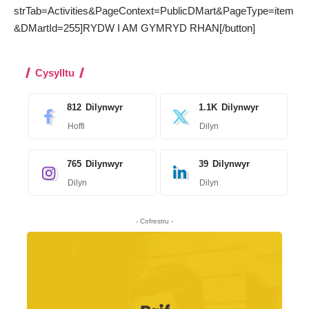
strTab=Activities&PageContext=PublicDMart&PageType=item
&DMartId=255]RYDW I AM GYMRYD RHAN[/button]
Cysylltu
812
Dilynwyr
1.1K
Dilynwyr
Hoffi
Dilyn
765
Dilynwyr
39
Dilynwyr
Dilyn
Dilyn
- Cofrestru -