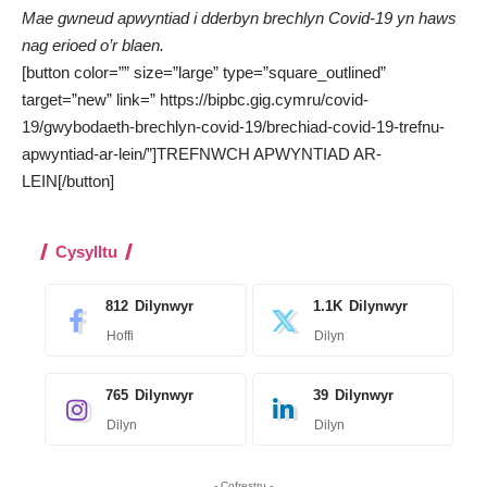
Mae gwneud apwyntiad i dderbyn brechlyn Covid-19 yn haws
nag erioed o’r blaen.
[button color=”” size=”large” type=”square_outlined”
target=”new” link=” https://bipbc.gig.cymru/covid-
19/gwybodaeth-brechlyn-covid-19/brechiad-covid-19-trefnu-
apwyntiad-ar-lein/”]TREFNWCH APWYNTIAD AR-
LEIN[/button]
Cysylltu
812
Dilynwyr
1.1K
Dilynwyr
Hoffi
Dilyn
765
Dilynwyr
39
Dilynwyr
Dilyn
Dilyn
- Cofrestru -