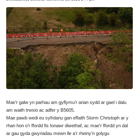
Mae’r galw yn parhau am gyflymu’r arian sydd ar gael i dalu
am waith trwsio ac adfer y B5605.
Mae pawb wedi eu syfrdanu gan effaith Storm Christoph ar y
rhan hon o’r ffordd fis Ionawr diwethaf, ac mae’r ffordd yn dal
ar gau gyda gwyriadau mewn lle a’r rheiny’n golygu