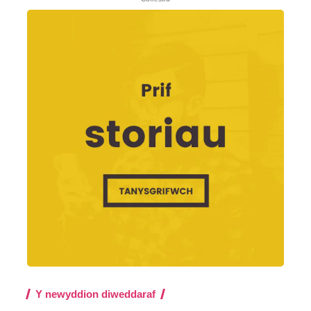
Y newyddion diweddaraf