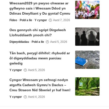
Wrecsam2029 yn pwyso chwarae ar
gyflwyno cais i Wrecsam Ddod yn
Ddinas Diwylliant y Du gyntaf Cymru
Fideo
Pobl a lle
Y cyngor
Awst 7, 2026
Oes gennych chi sgript Dirgelwch
Llofruddiaeth ynoch chi?
Digwyddiadau
Pobl a lle
Awst 5, 2026
Tân bach, perygl difrifol: rhybudd ar
ôl digwyddiadau mewn parciau
gwledig
Y cyngor
Awst 5, 2026
Cyngor Wrecsam yn cefnogi nodyn
atgoffa Cadwch Gymru’n Daclus –
Creu Straeon Nid Sbwriel yr haf hwn!
Y cyngor
Awst 4, 2026