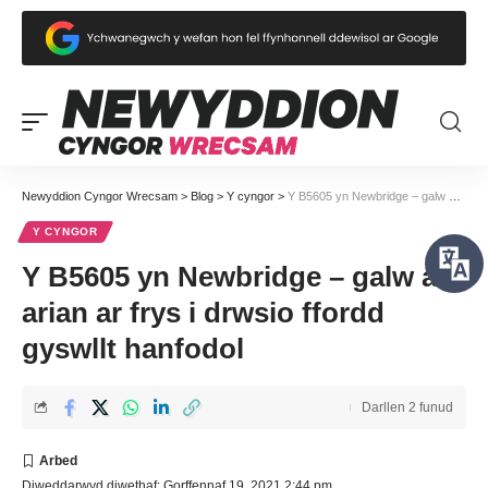
Newyddion Cyngor Wrecsam
>
Blog
>
Y cyngor
>
Y B5605 yn Newbridge – galw am arian ar frys i drwsio ffordd gyswllt hanfodol
Y CYNGOR
Y B5605 yn Newbridge – galw am
arian ar frys i drwsio ffordd
gyswllt hanfodol
Darllen 2 funud
Diweddarwyd diwethaf: Gorffennaf 19, 2021 2:44 pm