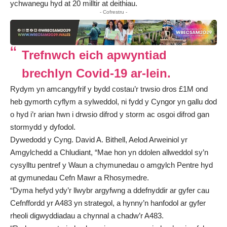
ychwanegu hyd at 20 milltir at deithiau.
- Cofrestru -
Trefnwch eich apwyntiad
brechlyn Covid-19 ar-lein.
Rydym yn amcangyfrif y bydd costau’r trwsio dros £1M ond
heb gymorth cyflym a sylweddol, ni fydd y Cyngor yn gallu dod
o hyd i’r arian hwn i drwsio difrod y storm ac osgoi difrod gan
stormydd y dyfodol.
Dywedodd y Cyng. David A. Bithell, Aelod Arweiniol yr
Amgylchedd a Chludiant, “Mae hon yn ddolen allweddol sy’n
cysylltu pentref y Waun a chymunedau o amgylch Pentre hyd
at gymunedau Cefn Mawr a Rhosymedre.
“Dyma hefyd ydy’r llwybr argyfwng a ddefnyddir ar gyfer cau
Cefnffordd yr A483 yn strategol, a hynny’n hanfodol ar gyfer
rheoli digwyddiadau a chynnal a chadw’r A483.