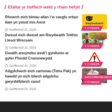
Efallai yr hoffech weld y rhain hefyd
Rhowch eich biniau allan i’w casglu erbyn
6am yn ystod mis Awst
Y CYNGOR
Gorffennaf 31, 2026
Dweud eich dweud am Rwydwaith Teithio
Llesol Wrecsam
Y CYNGOR
Gorffennaf 31, 2026
Gwaith arwynebu wedi’i gynllunio ar
gyfer Ffordd Croesnewydd
Y CYNGOR
Gorffennaf 30, 2026
Ailgylchwch eich cartonau (Tetra Pak) yn
hawdd yn eich blwch ailgylchu
DATGARBONEIDDI
gwyrdd/blwch canol
Y CYNGOR
Gorffennaf 24, 2026