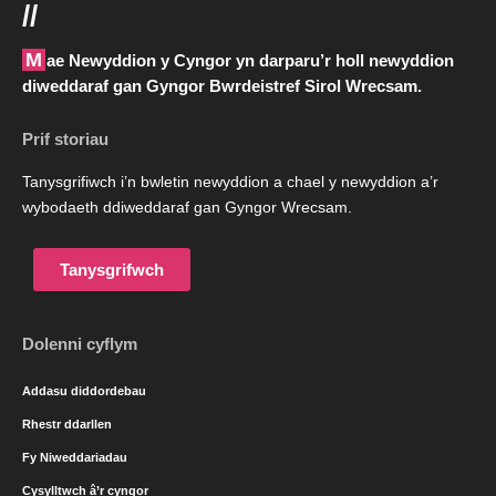
//
Mae Newyddion y Cyngor yn darparu’r holl newyddion
diweddaraf gan Gyngor Bwrdeistref Sirol Wrecsam.
Prif storiau
Tanysgrifiwch i’n bwletin newyddion a chael y newyddion a’r
wybodaeth ddiweddaraf gan Gyngor Wrecsam.
Tanysgrifwch
Dolenni cyflym
Addasu diddordebau
Rhestr ddarllen
Fy Niweddariadau
Cysylltwch â’r cyngor