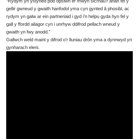
“Rydym yn ystyried pob opsiwn er mwyn sicrhau’r arian fel y
gellir gwneud y gwaith hanfodol yma cyn gynted â phosibl, ac
rydym yn galw ar ein partneriaid i gyd i’n helpu gyda hyn fel y
gall y ffordd ailagor cyn i unrhyw ddifrod pellach wneud y
gwaith yn fwy anodd.”
Gallwch weld maint y difrod o’r lluniau drôn yma a dynnwyd yn
gynharach eleni.